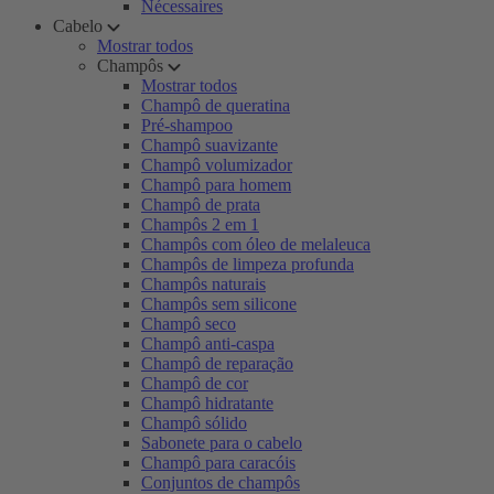
Nécessaires
Cabelo
Mostrar todos
Champôs
Mostrar todos
Champô de queratina
Pré-shampoo
Champô suavizante
Champô volumizador
Champô para homem
Champô de prata
Champôs 2 em 1
Champôs com óleo de melaleuca
Champôs de limpeza profunda
Champôs naturais
Champôs sem silicone
Champô seco
Champô anti-caspa
Champô de reparação
Champô de cor
Champô hidratante
Champô sólido
Sabonete para o cabelo
Champô para caracóis
Conjuntos de champôs