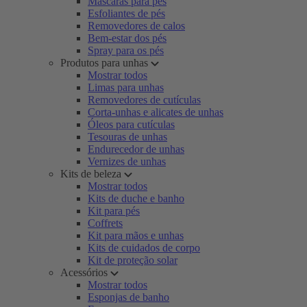
Máscaras para pés
Esfoliantes de pés
Removedores de calos
Bem-estar dos pés
Spray para os pés
Produtos para unhas
Mostrar todos
Limas para unhas
Removedores de cutículas
Corta-unhas e alicates de unhas
Óleos para cutículas
Tesouras de unhas
Endurecedor de unhas
Vernizes de unhas
Kits de beleza
Mostrar todos
Kits de duche e banho
Kit para pés
Coffrets
Kit para mãos e unhas
Kits de cuidados de corpo
Kit de proteção solar
Acessórios
Mostrar todos
Esponjas de banho