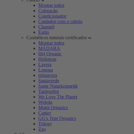
Mostrar todos
Coloração
Condicionador
Cuidados com o cabelo
Champô
Estilo
Cosméticos naturais certificados
Mostrar todos
MÁDARA
Hej Organic
Heliotrop
Lavera
Logona
primavera
Santaverde
Sante Naturkosmetik
Tautropfen
We Love The Planet
Weleda
Mukti Organics
Cattier
GG's True Organics
Trilogy
Zao