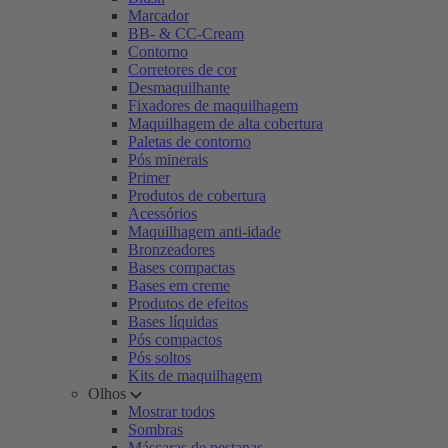
Marcador
BB- & CC-Cream
Contorno
Corretores de cor
Desmaquilhante
Fixadores de maquilhagem
Maquilhagem de alta cobertura
Paletas de contorno
Pós minerais
Primer
Produtos de cobertura
Acessórios
Maquilhagem anti-idade
Bronzeadores
Bases compactas
Bases em creme
Produtos de efeitos
Bases líquidas
Pós compactos
Pós soltos
Kits de maquilhagem
Olhos
Mostrar todos
Sombras
Máscaras de pestanas