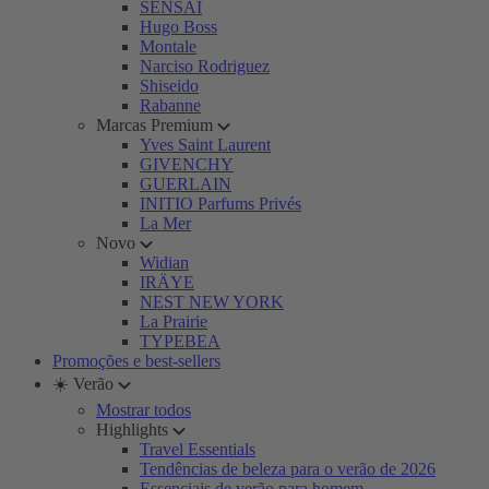
SENSAI
Hugo Boss
Montale
Narciso Rodriguez
Shiseido
Rabanne
Marcas Premium
Yves Saint Laurent
GIVENCHY
GUERLAIN
INITIO Parfums Privés
La Mer
Novo
Widian
IRÄYE
NEST NEW YORK
La Prairie
TYPEBEA
Promoções e best-sellers
☀️ Verão
Mostrar todos
Highlights
Travel Essentials
Tendências de beleza para o verão de 2026
Essenciais de verão para homem