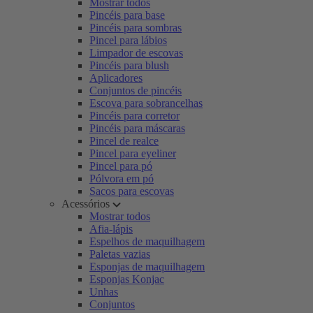
Mostrar todos
Pincéis para base
Pincéis para sombras
Pincel para lábios
Limpador de escovas
Pincéis para blush
Aplicadores
Conjuntos de pincéis
Escova para sobrancelhas
Pincéis para corretor
Pincéis para máscaras
Pincel de realce
Pincel para eyeliner
Pincel para pó
Pólvora em pó
Sacos para escovas
Acessórios
Mostrar todos
Afia-lápis
Espelhos de maquilhagem
Paletas vazias
Esponjas de maquilhagem
Esponjas Konjac
Unhas
Conjuntos