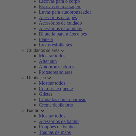
Escovas para o corpo
Escovas de massagem
Luvas para autobronzeador
Acessórios para pés
Acessórios de cuidado
Acessórios para unhas
Bijuteria para mãos e pés
Flanela
Luvas esfoliantes
Cuidados solares
Mostrar todos
After sun
Autobronzeadores
Protetores solares
Depilação
Mostrar todos
Cera fria e quente
Giletes
Cuidados com o barbear
Creme depilatório
Banho
Mostrar todos
Acessórios de banho
Roupões de banho
Toalhas de mãos