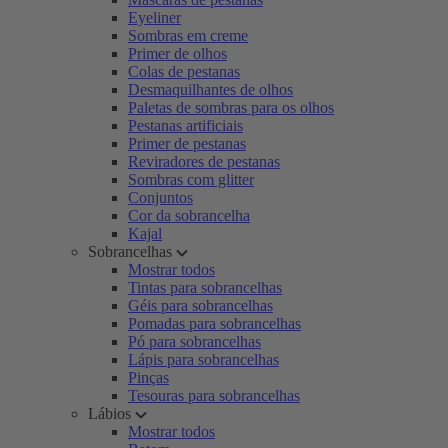
Eyeliner
Sombras em creme
Primer de olhos
Colas de pestanas
Desmaquilhantes de olhos
Paletas de sombras para os olhos
Pestanas artificiais
Primer de pestanas
Reviradores de pestanas
Sombras com glitter
Conjuntos
Cor da sobrancelha
Kajal
Sobrancelhas
Mostrar todos
Tintas para sobrancelhas
Géis para sobrancelhas
Pomadas para sobrancelhas
Pó para sobrancelhas
Lápis para sobrancelhas
Pinças
Tesouras para sobrancelhas
Lábios
Mostrar todos