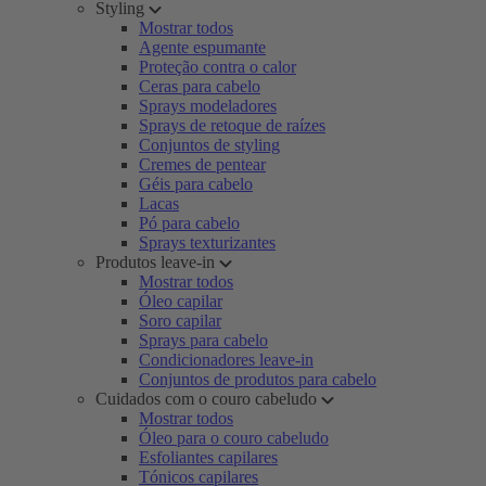
Styling
Mostrar todos
Agente espumante
Proteção contra o calor
Ceras para cabelo
Sprays modeladores
Sprays de retoque de raízes
Conjuntos de styling
Cremes de pentear
Géis para cabelo
Lacas
Pó para cabelo
Sprays texturizantes
Produtos leave-in
Mostrar todos
Óleo capilar
Soro capilar
Sprays para cabelo
Condicionadores leave-in
Conjuntos de produtos para cabelo
Cuidados com o couro cabeludo
Mostrar todos
Óleo para o couro cabeludo
Esfoliantes capilares
Tónicos capilares