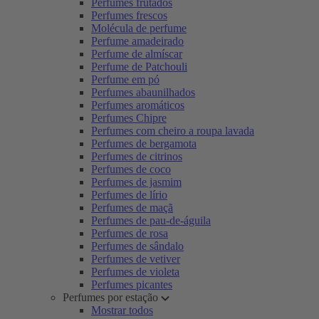
Perfumes frutados
Perfumes frescos
Molécula de perfume
Perfume amadeirado
Perfume de almíscar
Perfume de Patchouli
Perfume em pó
Perfumes abaunilhados
Perfumes aromáticos
Perfumes Chipre
Perfumes com cheiro a roupa lavada
Perfumes de bergamota
Perfumes de citrinos
Perfumes de coco
Perfumes de jasmim
Perfumes de lírio
Perfumes de maçã
Perfumes de pau-de-águila
Perfumes de rosa
Perfumes de sândalo
Perfumes de vetiver
Perfumes de violeta
Perfumes picantes
Perfumes por estação
Mostrar todos