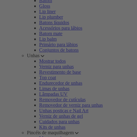
Batom
Gloss
Lip liner
Lip plumber
Batons líquidos
Acessórios para lábios
Batom mate
Lip balm
Primário para lábios
Conjuntos de batons
Unhas
Mostrar todos
Verniz para unhas
Revestimento de base
Top coat
Endurecedor de unhas
Limas de unhas
Lâmpadas UV
Removedor de cutículas
Removedor de verniz para unhas
Unhas postiças e Nail Art
Verniz de unhas de gel
Cuidados para unhas
Kits de unhas
Pincéis de maquilhagem