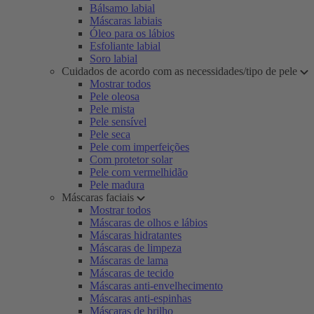
Bálsamo labial
Máscaras labiais
Óleo para os lábios
Esfoliante labial
Soro labial
Cuidados de acordo com as necessidades/tipo de pele
Mostrar todos
Pele oleosa
Pele mista
Pele sensível
Pele seca
Pele com imperfeições
Com protetor solar
Pele com vermelhidão
Pele madura
Máscaras faciais
Mostrar todos
Máscaras de olhos e lábios
Máscaras hidratantes
Máscaras de limpeza
Máscaras de lama
Máscaras de tecido
Máscaras anti-envelhecimento
Máscaras anti-espinhas
Máscaras de brilho