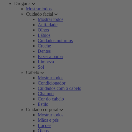
Drogaria
Mostrar todos
Cuidado facial
Mostrar todos
Anti-idade
Olhos
Lábios
Cuidados noturnos
Creche
Dentes
Fazer a barba
Limpeza
Sol
Cabelo
Mostrar todos
Condicionador
Cuidados com o cabelo
Champô
Cor do cabelo
Estilo
Cuidado corporal
Mostrar todos
Mãos e pés
Loções
Óleos