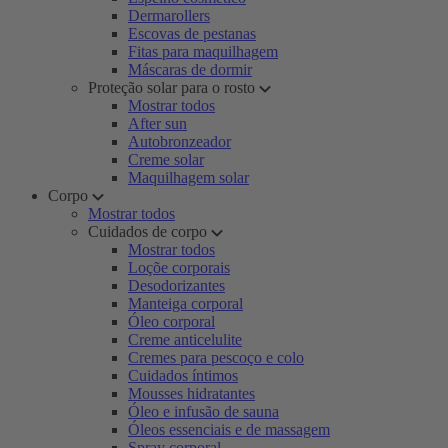
Dermarollers
Escovas de pestanas
Fitas para maquilhagem
Máscaras de dormir
Proteção solar para o rosto
Mostrar todos
After sun
Autobronzeador
Creme solar
Maquilhagem solar
Corpo
Mostrar todos
Cuidados de corpo
Mostrar todos
Loçõe corporais
Desodorizantes
Manteiga corporal
Óleo corporal
Creme anticelulite
Cremes para pescoço e colo
Cuidados íntimos
Mousses hidratantes
Óleo e infusão de sauna
Óleos essenciais e de massagem
Spray corporal