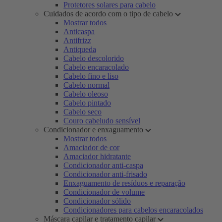
Protetores solares para cabelo
Cuidados de acordo com o tipo de cabelo
Mostrar todos
Anticaspa
Antifrizz
Antiqueda
Cabelo descolorido
Cabelo encaracolado
Cabelo fino e liso
Cabelo normal
Cabelo oleoso
Cabelo pintado
Cabelo seco
Couro cabeludo sensível
Condicionador e enxaguamento
Mostrar todos
Amaciador de cor
Amaciador hidratante
Condicionador anti-caspa
Condicionador anti-frisado
Enxaguamento de resíduos e reparação
Condicionador de volume
Condicionador sólido
Condicionadores para cabelos encaracolados
Máscara capilar e tratamento capilar