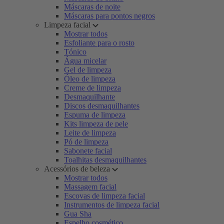
Máscaras de noite
Máscaras para pontos negros
Limpeza facial
Mostrar todos
Esfoliante para o rosto
Tónico
Água micelar
Gel de limpeza
Óleo de limpeza
Creme de limpeza
Desmaquilhante
Discos desmaquilhantes
Espuma de limpeza
Kits limpeza de pele
Leite de limpeza
Pó de limpeza
Sabonete facial
Toalhitas desmaquilhantes
Acessórios de beleza
Mostrar todos
Massagem facial
Escovas de limpeza facial
Instrumentos de limpeza facial
Gua Sha
Espelho cosmético