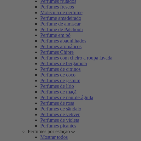
Perfumes frutados
Perfumes frescos
Molécula de perfume
Perfume amadeirado
Perfume de almíscar
Perfume de Patchouli
Perfume em pó
Perfumes abaunilhados
Perfumes aromáticos
Perfumes Chipre
Perfumes com cheiro a roupa lavada
Perfumes de bergamota
Perfumes de citrinos
Perfumes de coco
Perfumes de jasmim
Perfumes de lírio
Perfumes de maçã
Perfumes de pau-de-águila
Perfumes de rosa
Perfumes de sândalo
Perfumes de vetiver
Perfumes de violeta
Perfumes picantes
Perfumes por estação
Mostrar todos