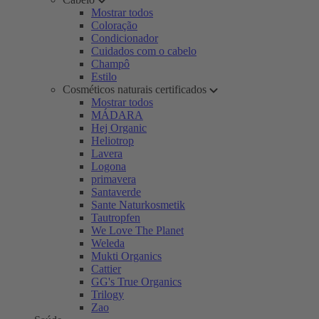
Mostrar todos
Coloração
Condicionador
Cuidados com o cabelo
Champô
Estilo
Cosméticos naturais certificados
Mostrar todos
MÁDARA
Hej Organic
Heliotrop
Lavera
Logona
primavera
Santaverde
Sante Naturkosmetik
Tautropfen
We Love The Planet
Weleda
Mukti Organics
Cattier
GG's True Organics
Trilogy
Zao