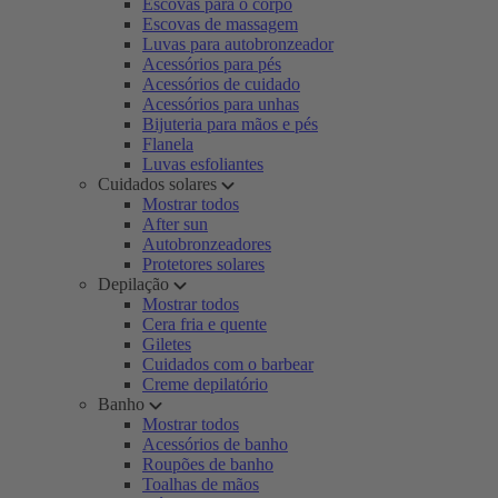
Escovas para o corpo
Escovas de massagem
Luvas para autobronzeador
Acessórios para pés
Acessórios de cuidado
Acessórios para unhas
Bijuteria para mãos e pés
Flanela
Luvas esfoliantes
Cuidados solares
Mostrar todos
After sun
Autobronzeadores
Protetores solares
Depilação
Mostrar todos
Cera fria e quente
Giletes
Cuidados com o barbear
Creme depilatório
Banho
Mostrar todos
Acessórios de banho
Roupões de banho
Toalhas de mãos