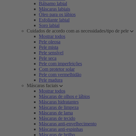
Bálsamo labial
Máscaras labiais
Óleo para os lábios
Esfoliante labial
Soro labial
Cuidados de acordo com as necessidades/tipo de pele
Mostrar todos
Pele oleosa
Pele mista
Pele sensível
Pele seca
Pele com imperfeições
Com protetor solar
Pele com vermelhidão
Pele madura
Máscaras faciais
Mostrar todos
Máscaras de olhos e lábios
Máscaras hidratantes
Máscaras de limpeza
Máscaras de lama
Máscaras de tecido
Máscaras anti-envelhecimento
Máscaras anti-espinhas
Máscaras de brilho