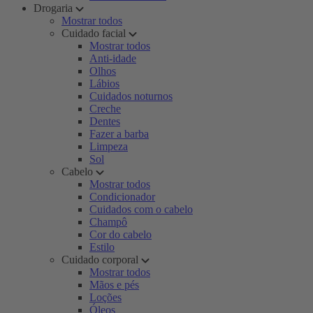
Drogaria
Mostrar todos
Cuidado facial
Mostrar todos
Anti-idade
Olhos
Lábios
Cuidados noturnos
Creche
Dentes
Fazer a barba
Limpeza
Sol
Cabelo
Mostrar todos
Condicionador
Cuidados com o cabelo
Champô
Cor do cabelo
Estilo
Cuidado corporal
Mostrar todos
Mãos e pés
Loções
Óleos