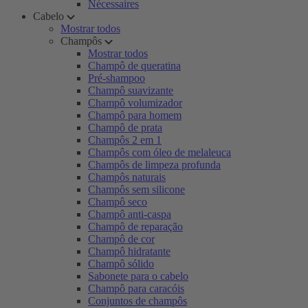
Nécessaires
Cabelo
Mostrar todos
Champôs
Mostrar todos
Champô de queratina
Pré-shampoo
Champô suavizante
Champô volumizador
Champô para homem
Champô de prata
Champôs 2 em 1
Champôs com óleo de melaleuca
Champôs de limpeza profunda
Champôs naturais
Champôs sem silicone
Champô seco
Champô anti-caspa
Champô de reparação
Champô de cor
Champô hidratante
Champô sólido
Sabonete para o cabelo
Champô para caracóis
Conjuntos de champôs