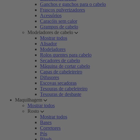
Ganchos e ganchos para o cabelo
Frascos pulverizadores
Acessórios
Caracóis sem calor
Grampos de cabelo
Modeladores de cabelo
Mostrar todos
Alisador
Modeladores
Rolos quentes para cabelo
Secadores de cabelo
Máquina de cortar cabelo
Capas de cabeleireiro
Difusores
Escovas secadoras
Tesouras de cabeleireiro
Tesouras de desbaste
Maquilhagem
Mostrar todos
Rosto
Mostrar todos
Bases
Corretores
Pós
Blush