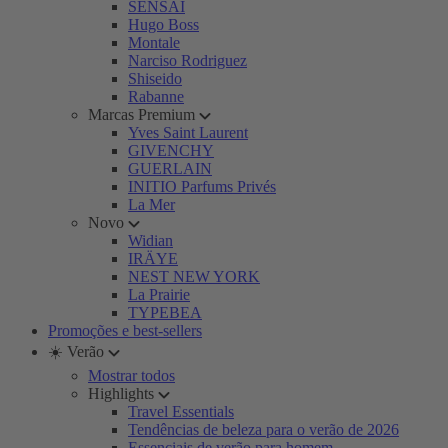
SENSAI
Hugo Boss
Montale
Narciso Rodriguez
Shiseido
Rabanne
Marcas Premium
Yves Saint Laurent
GIVENCHY
GUERLAIN
INITIO Parfums Privés
La Mer
Novo
Widian
IRÄYE
NEST NEW YORK
La Prairie
TYPEBEA
Promoções e best-sellers
☀️ Verão
Mostrar todos
Highlights
Travel Essentials
Tendências de beleza para o verão de 2026
Essenciais de verão para homem