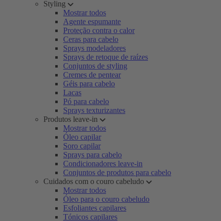
Styling
Mostrar todos
Agente espumante
Proteção contra o calor
Ceras para cabelo
Sprays modeladores
Sprays de retoque de raízes
Conjuntos de styling
Cremes de pentear
Géis para cabelo
Lacas
Pó para cabelo
Sprays texturizantes
Produtos leave-in
Mostrar todos
Óleo capilar
Soro capilar
Sprays para cabelo
Condicionadores leave-in
Conjuntos de produtos para cabelo
Cuidados com o couro cabeludo
Mostrar todos
Óleo para o couro cabeludo
Esfoliantes capilares
Tónicos capilares