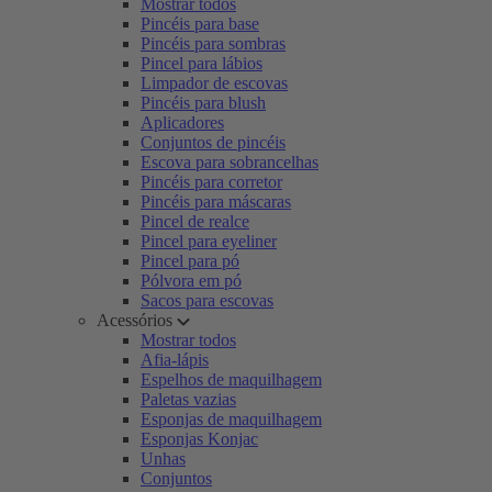
Mostrar todos
Pincéis para base
Pincéis para sombras
Pincel para lábios
Limpador de escovas
Pincéis para blush
Aplicadores
Conjuntos de pincéis
Escova para sobrancelhas
Pincéis para corretor
Pincéis para máscaras
Pincel de realce
Pincel para eyeliner
Pincel para pó
Pólvora em pó
Sacos para escovas
Acessórios
Mostrar todos
Afia-lápis
Espelhos de maquilhagem
Paletas vazias
Esponjas de maquilhagem
Esponjas Konjac
Unhas
Conjuntos