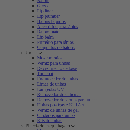
Batom
Gloss
Lip liner
Lip plumber
Batons líquidos
Acessórios para lábios
Batom mate
Lip balm
Primário para lábios
Conjuntos de batons
Unhas
Mostrar todos
Verniz para unhas
Revestimento de base
Top coat
Endurecedor de unhas
Limas de unhas
Lâmpadas UV
Removedor de cutículas
Removedor de verniz para unhas
Unhas postiças e Nail Art
Verniz de unhas de gel
Cuidados para unhas
Kits de unhas
Pincéis de maquilhagem