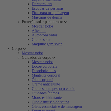
Dermarollers
Escovas de pestanas
Fitas para maquilhagem
Máscaras de dormir
Proteção solar para o rosto
Mostrar todos
After sun
Autobronzeador
Creme solar
Maquilhagem solar
Corpo
Mostrar todos
Cuidados de corpo
Mostrar todos
Loçõe corporais
Desodorizantes
Manteiga corporal
Óleo corporal
Creme anticelulite
Cremes para pescoço e colo
Cuidados íntimos
Mousses hidratantes
Óleo e infusão de sauna
Óleos essenciais e de massagem
Spray corporal