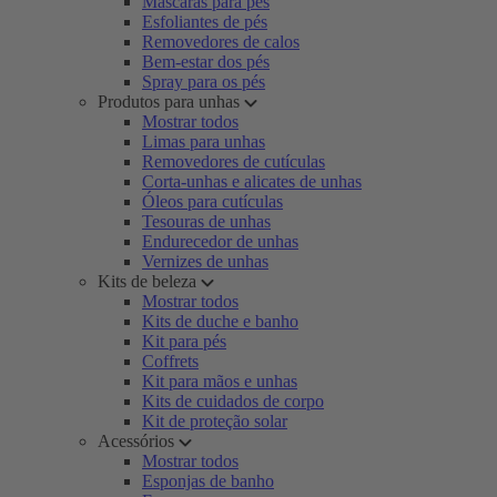
Máscaras para pés
Esfoliantes de pés
Removedores de calos
Bem-estar dos pés
Spray para os pés
Produtos para unhas
Mostrar todos
Limas para unhas
Removedores de cutículas
Corta-unhas e alicates de unhas
Óleos para cutículas
Tesouras de unhas
Endurecedor de unhas
Vernizes de unhas
Kits de beleza
Mostrar todos
Kits de duche e banho
Kit para pés
Coffrets
Kit para mãos e unhas
Kits de cuidados de corpo
Kit de proteção solar
Acessórios
Mostrar todos
Esponjas de banho