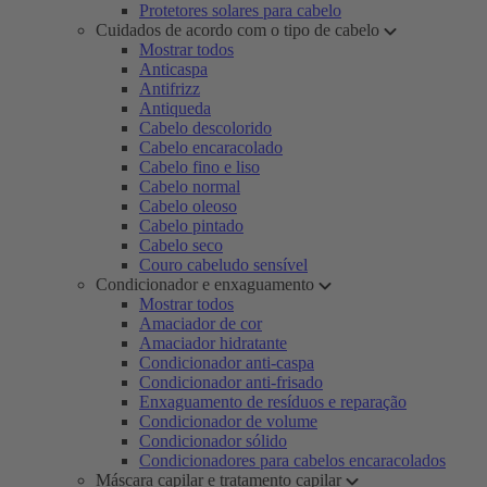
Protetores solares para cabelo
Cuidados de acordo com o tipo de cabelo
Mostrar todos
Anticaspa
Antifrizz
Antiqueda
Cabelo descolorido
Cabelo encaracolado
Cabelo fino e liso
Cabelo normal
Cabelo oleoso
Cabelo pintado
Cabelo seco
Couro cabeludo sensível
Condicionador e enxaguamento
Mostrar todos
Amaciador de cor
Amaciador hidratante
Condicionador anti-caspa
Condicionador anti-frisado
Enxaguamento de resíduos e reparação
Condicionador de volume
Condicionador sólido
Condicionadores para cabelos encaracolados
Máscara capilar e tratamento capilar