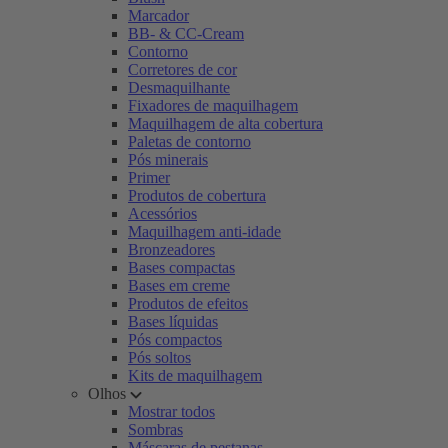
Marcador
BB- & CC-Cream
Contorno
Corretores de cor
Desmaquilhante
Fixadores de maquilhagem
Maquilhagem de alta cobertura
Paletas de contorno
Pós minerais
Primer
Produtos de cobertura
Acessórios
Maquilhagem anti-idade
Bronzeadores
Bases compactas
Bases em creme
Produtos de efeitos
Bases líquidas
Pós compactos
Pós soltos
Kits de maquilhagem
Olhos
Mostrar todos
Sombras
Máscaras de pestanas