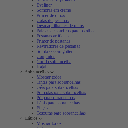
Eyeliner
Sombras em creme
Primer de olhos
Colas de pestanas
Desmaquilhantes de olhos
Paletas de sombras para os olhos
Pestanas artificiais
Primer de pestanas
Reviradores de pestanas
Sombras com glitter
Conjuntos
Cor da sobrancelha
Kajal
Sobrancelhas
Mostrar todos
Tintas para sobrancelhas
Géis para sobrancelhas
Pomadas para sobrancelhas
Pó para sobrancelhas
Lápis para sobrancelhas
Pinças
Tesouras para sobrancelhas
Lábios
Mostrar todos