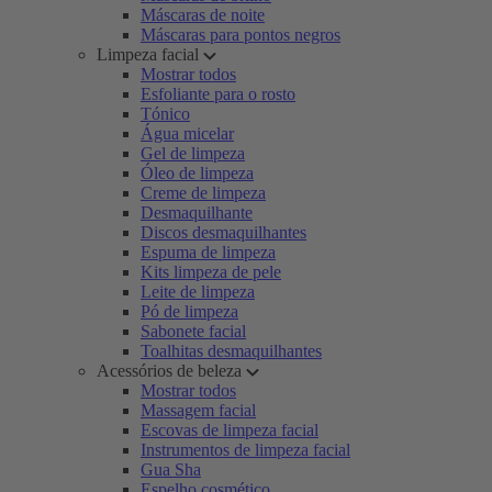
Máscaras de noite
Máscaras para pontos negros
Limpeza facial
Mostrar todos
Esfoliante para o rosto
Tónico
Água micelar
Gel de limpeza
Óleo de limpeza
Creme de limpeza
Desmaquilhante
Discos desmaquilhantes
Espuma de limpeza
Kits limpeza de pele
Leite de limpeza
Pó de limpeza
Sabonete facial
Toalhitas desmaquilhantes
Acessórios de beleza
Mostrar todos
Massagem facial
Escovas de limpeza facial
Instrumentos de limpeza facial
Gua Sha
Espelho cosmético