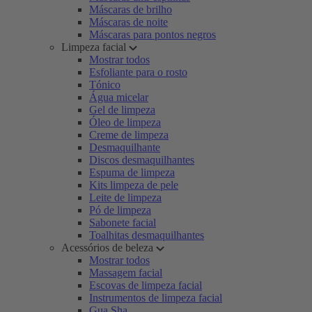
Máscaras de brilho
Máscaras de noite
Máscaras para pontos negros
Limpeza facial
Mostrar todos
Esfoliante para o rosto
Tónico
Água micelar
Gel de limpeza
Óleo de limpeza
Creme de limpeza
Desmaquilhante
Discos desmaquilhantes
Espuma de limpeza
Kits limpeza de pele
Leite de limpeza
Pó de limpeza
Sabonete facial
Toalhitas desmaquilhantes
Acessórios de beleza
Mostrar todos
Massagem facial
Escovas de limpeza facial
Instrumentos de limpeza facial
Gua Sha