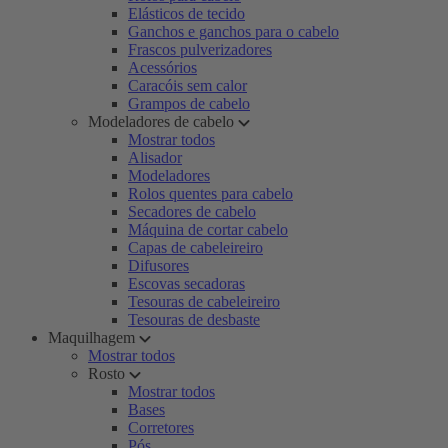
Elásticos de tecido
Ganchos e ganchos para o cabelo
Frascos pulverizadores
Acessórios
Caracóis sem calor
Grampos de cabelo
Modeladores de cabelo
Mostrar todos
Alisador
Modeladores
Rolos quentes para cabelo
Secadores de cabelo
Máquina de cortar cabelo
Capas de cabeleireiro
Difusores
Escovas secadoras
Tesouras de cabeleireiro
Tesouras de desbaste
Maquilhagem
Mostrar todos
Rosto
Mostrar todos
Bases
Corretores
Pós