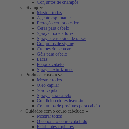
Conjuntos de champôs
Styling
Mostrar todos
Agente espumante
Proteção contra o calor
Ceras para cabelo
Sprays modeladores
Sprays de retoque de raízes
Conjuntos de styling
Cremes de pentear
Géis para cabelo
Lacas
Pó para cabelo
Sprays texturizantes
Produtos leave-in
Mostrar todos
Óleo capilar
Soro capilar
Sprays para cabelo
Condicionadores leave-in
Conjuntos de produtos para cabelo
Cuidados com o couro cabeludo
Mostrar todos
Óleo para o couro cabeludo
Esfoliantes capilares