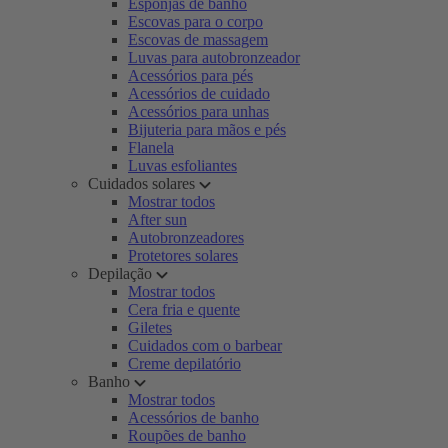
Esponjas de banho
Escovas para o corpo
Escovas de massagem
Luvas para autobronzeador
Acessórios para pés
Acessórios de cuidado
Acessórios para unhas
Bijuteria para mãos e pés
Flanela
Luvas esfoliantes
Cuidados solares
Mostrar todos
After sun
Autobronzeadores
Protetores solares
Depilação
Mostrar todos
Cera fria e quente
Giletes
Cuidados com o barbear
Creme depilatório
Banho
Mostrar todos
Acessórios de banho
Roupões de banho