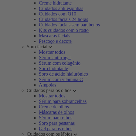
Creme hidratante
Cuidados anti-espinhas
Cuidados com Q10
Cuidados faciais 24 horas
Cuidados faciais sem parabenos
Kits cuidados com o rosto
Máscaras faciais
Pescoço e decote
Soro facial
Mostrar todos
Sérum antirrugas
Sérum com colagénio
Soro hidratante
Soro de ácido hialurónico
Sérum com vitamina C
Ampolas
Cuidados para os olhos
Mostrar todos
Sérum para sobrancelhas
Creme de olhos
Máscaras de olhos
Sérum para olhos
Soro para pestanas
Gel para os olhos
Cuidados com os lábios