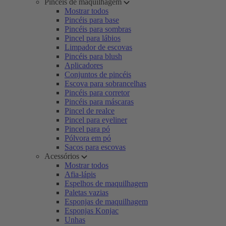
Pincéis de maquilhagem
Mostrar todos
Pincéis para base
Pincéis para sombras
Pincel para lábios
Limpador de escovas
Pincéis para blush
Aplicadores
Conjuntos de pincéis
Escova para sobrancelhas
Pincéis para corretor
Pincéis para máscaras
Pincel de realce
Pincel para eyeliner
Pincel para pó
Pólvora em pó
Sacos para escovas
Acessórios
Mostrar todos
Afia-lápis
Espelhos de maquilhagem
Paletas vazias
Esponjas de maquilhagem
Esponjas Konjac
Unhas