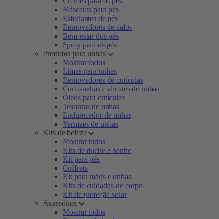
Cremes para os pés
Máscaras para pés
Esfoliantes de pés
Removedores de calos
Bem-estar dos pés
Spray para os pés
Produtos para unhas
Mostrar todos
Limas para unhas
Removedores de cutículas
Corta-unhas e alicates de unhas
Óleos para cutículas
Tesouras de unhas
Endurecedor de unhas
Vernizes de unhas
Kits de beleza
Mostrar todos
Kits de duche e banho
Kit para pés
Coffrets
Kit para mãos e unhas
Kits de cuidados de corpo
Kit de proteção solar
Acessórios
Mostrar todos