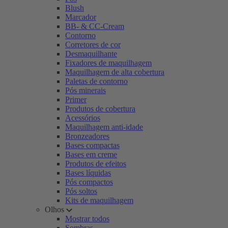
Blush
Marcador
BB- & CC-Cream
Contorno
Corretores de cor
Desmaquilhante
Fixadores de maquilhagem
Maquilhagem de alta cobertura
Paletas de contorno
Pós minerais
Primer
Produtos de cobertura
Acessórios
Maquilhagem anti-idade
Bronzeadores
Bases compactas
Bases em creme
Produtos de efeitos
Bases líquidas
Pós compactos
Pós soltos
Kits de maquilhagem
Olhos
Mostrar todos
Sombras