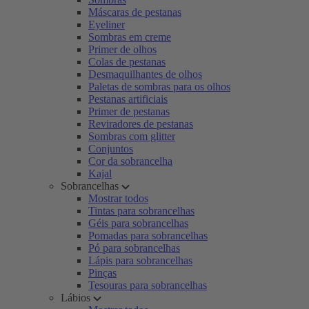
Máscaras de pestanas
Eyeliner
Sombras em creme
Primer de olhos
Colas de pestanas
Desmaquilhantes de olhos
Paletas de sombras para os olhos
Pestanas artificiais
Primer de pestanas
Reviradores de pestanas
Sombras com glitter
Conjuntos
Cor da sobrancelha
Kajal
Sobrancelhas
Mostrar todos
Tintas para sobrancelhas
Géis para sobrancelhas
Pomadas para sobrancelhas
Pó para sobrancelhas
Lápis para sobrancelhas
Pinças
Tesouras para sobrancelhas
Lábios