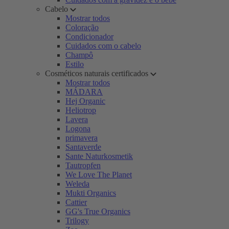
Cabelo
Mostrar todos
Coloração
Condicionador
Cuidados com o cabelo
Champô
Estilo
Cosméticos naturais certificados
Mostrar todos
MÁDARA
Hej Organic
Heliotrop
Lavera
Logona
primavera
Santaverde
Sante Naturkosmetik
Tautropfen
We Love The Planet
Weleda
Mukti Organics
Cattier
GG's True Organics
Trilogy