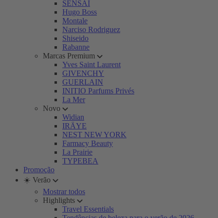
SENSAI
Hugo Boss
Montale
Narciso Rodriguez
Shiseido
Rabanne
Marcas Premium
Yves Saint Laurent
GIVENCHY
GUERLAIN
INITIO Parfums Privés
La Mer
Novo
Widian
IRÄYE
NEST NEW YORK
Farmacy Beauty
La Prairie
TYPEBEA
Promoção
☀️ Verão
Mostrar todos
Highlights
Travel Essentials
Tendências de beleza para o verão de 2026