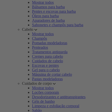
Mostrar todos
Bálsamos para barba
Pentes e escovas para barba
Óleos para barba
Aparadores de barba
Sabonetes e champôs para barba
Cabelo
Mostrar todos
Champôs
Pomadas modeladoras
Penteados
Tratamentos antiqueda
Cremes para cabelo
Cuidados de cabelo
Escovas e pentes
Gel para o cabelo
Máquina de cortar cabelo
Pastas modeladoras
Cuidados de corpo
Mostrar todos
Loções corporais
Desodorizantes e antitranspirantes
Géis de banho
Limpeza e esfoliação corporal
Sabão