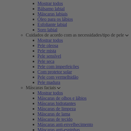
Mostrar todos
Bálsamo labial
Máscaras labiais
Óleo para os lábios
Esfoliante labial
Soro labial
Cuidados de acordo com as necessidades/tipo de pele
Mostrar todos
Pele oleosa
Pele mista
Pele sensível
Pele seca
Pele com imperfeições
Com protetor solar
Pele com vermelhidão
Pele madura
Máscaras faciais
Mostrar todos
Máscaras de olhos e lábios
Máscaras hidratantes
Máscaras de limpeza
Máscaras de lama
Máscaras de tecido
Máscaras anti-envelhecimento
Máscaras anti-espinhas