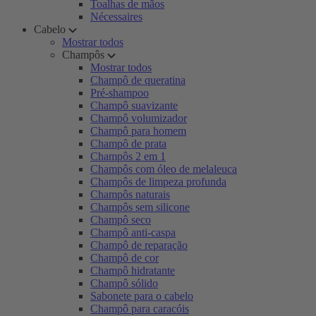
Toalhas de mãos
Nécessaires
Cabelo
Mostrar todos
Champôs
Mostrar todos
Champô de queratina
Pré-shampoo
Champô suavizante
Champô volumizador
Champô para homem
Champô de prata
Champôs 2 em 1
Champôs com óleo de melaleuca
Champôs de limpeza profunda
Champôs naturais
Champôs sem silicone
Champô seco
Champô anti-caspa
Champô de reparação
Champô de cor
Champô hidratante
Champô sólido
Sabonete para o cabelo
Champô para caracóis