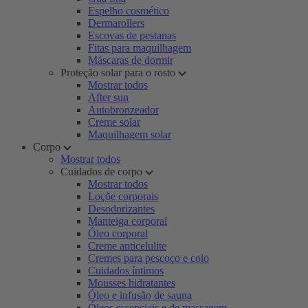
Espelho cosmético
Dermarollers
Escovas de pestanas
Fitas para maquilhagem
Máscaras de dormir
Proteção solar para o rosto
Mostrar todos
After sun
Autobronzeador
Creme solar
Maquilhagem solar
Corpo
Mostrar todos
Cuidados de corpo
Mostrar todos
Loçõe corporais
Desodorizantes
Manteiga corporal
Óleo corporal
Creme anticelulite
Cremes para pescoço e colo
Cuidados íntimos
Mousses hidratantes
Óleo e infusão de sauna
Óleos essenciais e de massagem