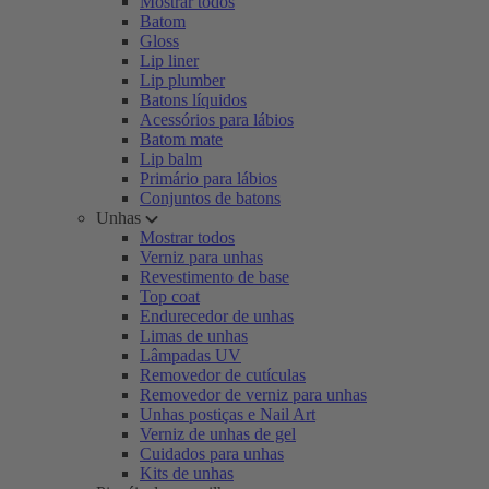
Mostrar todos
Batom
Gloss
Lip liner
Lip plumber
Batons líquidos
Acessórios para lábios
Batom mate
Lip balm
Primário para lábios
Conjuntos de batons
Unhas
Mostrar todos
Verniz para unhas
Revestimento de base
Top coat
Endurecedor de unhas
Limas de unhas
Lâmpadas UV
Removedor de cutículas
Removedor de verniz para unhas
Unhas postiças e Nail Art
Verniz de unhas de gel
Cuidados para unhas
Kits de unhas