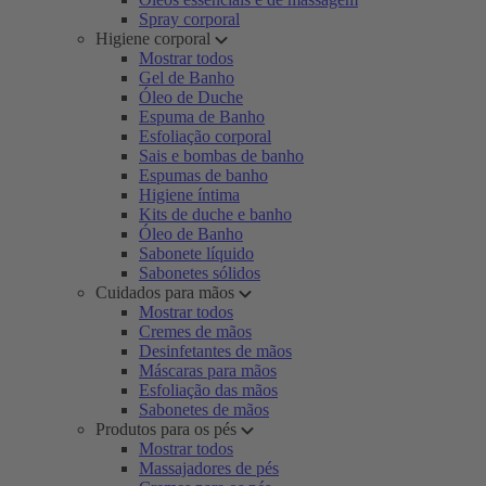
Spray corporal
Higiene corporal
Mostrar todos
Gel de Banho
Óleo de Duche
Espuma de Banho
Esfoliação corporal
Sais e bombas de banho
Espumas de banho
Higiene íntima
Kits de duche e banho
Óleo de Banho
Sabonete líquido
Sabonetes sólidos
Cuidados para mãos
Mostrar todos
Cremes de mãos
Desinfetantes de mãos
Máscaras para mãos
Esfoliação das mãos
Sabonetes de mãos
Produtos para os pés
Mostrar todos
Massajadores de pés