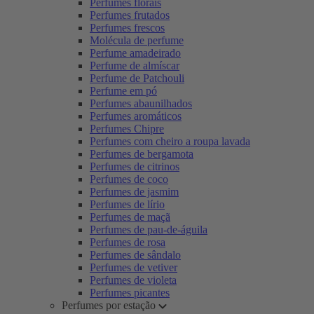
Perfumes florais
Perfumes frutados
Perfumes frescos
Molécula de perfume
Perfume amadeirado
Perfume de almíscar
Perfume de Patchouli
Perfume em pó
Perfumes abaunilhados
Perfumes aromáticos
Perfumes Chipre
Perfumes com cheiro a roupa lavada
Perfumes de bergamota
Perfumes de citrinos
Perfumes de coco
Perfumes de jasmim
Perfumes de lírio
Perfumes de maçã
Perfumes de pau-de-águila
Perfumes de rosa
Perfumes de sândalo
Perfumes de vetiver
Perfumes de violeta
Perfumes picantes
Perfumes por estação