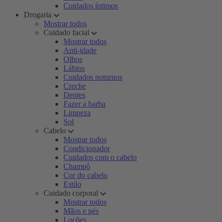
Cuidados íntimos
Drogaria
Mostrar todos
Cuidado facial
Mostrar todos
Anti-idade
Olhos
Lábios
Cuidados noturnos
Creche
Dentes
Fazer a barba
Limpeza
Sol
Cabelo
Mostrar todos
Condicionador
Cuidados com o cabelo
Champô
Cor do cabelo
Estilo
Cuidado corporal
Mostrar todos
Mãos e pés
Loções