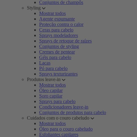
Conjuntos de champôs
Styling
Mostrar todos
Agente espumante
Proteção contra o calor
Ceras para cabelo
Sprays modeladores
Sprays de retoque de raízes
Conjuntos de styling
Cremes de pentear
Géis para cabelo
Lacas
Pó para cabelo
Sprays texturizantes
Produtos leave-in
Mostrar todos
Óleo capilar
Soro capilar
Sprays para cabelo
Condicionadores leave-in
Conjuntos de produtos para cabelo
Cuidados com o couro cabeludo
Mostrar todos
Óleo para o couro cabeludo
Esfoliantes capilares