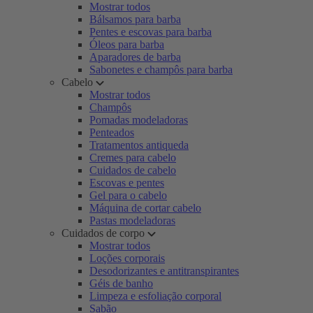
Mostrar todos
Bálsamos para barba
Pentes e escovas para barba
Óleos para barba
Aparadores de barba
Sabonetes e champôs para barba
Cabelo
Mostrar todos
Champôs
Pomadas modeladoras
Penteados
Tratamentos antiqueda
Cremes para cabelo
Cuidados de cabelo
Escovas e pentes
Gel para o cabelo
Máquina de cortar cabelo
Pastas modeladoras
Cuidados de corpo
Mostrar todos
Loções corporais
Desodorizantes e antitranspirantes
Géis de banho
Limpeza e esfoliação corporal
Sabão