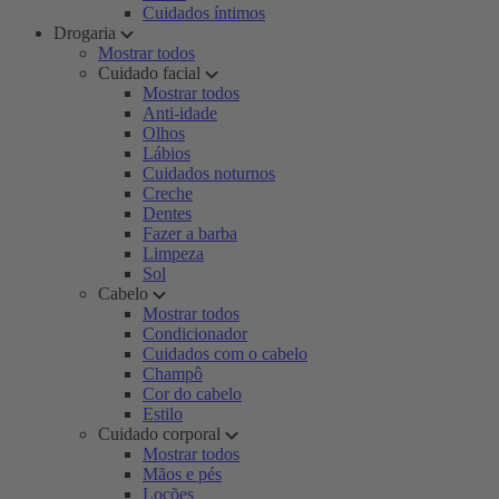
Cuidados íntimos
Drogaria
Mostrar todos
Cuidado facial
Mostrar todos
Anti-idade
Olhos
Lábios
Cuidados noturnos
Creche
Dentes
Fazer a barba
Limpeza
Sol
Cabelo
Mostrar todos
Condicionador
Cuidados com o cabelo
Champô
Cor do cabelo
Estilo
Cuidado corporal
Mostrar todos
Mãos e pés
Loções