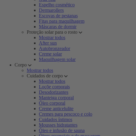
Espelho cosmético
Dermarollers
Escovas de pestanas
Fitas para maquilhagem
Máscaras de dormir
Proteção solar para o rosto
Mostrar todos
After sun
Autobronzeador
Creme solar
Maquilhagem solar
Corpo
Mostrar todos
Cuidados de corpo
Mostrar todos
Loçõe corporais
Desodorizantes
Manteiga corporal
Óleo corporal
Creme anticelulite
Cremes para pescoço e colo
Cuidados íntimos
Mousses hidratantes
Óleo e infusão de sauna
Óleos essenciais e de massagem