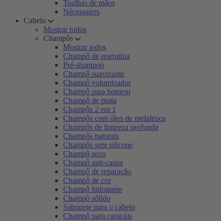
Toalhas de mãos
Nécessaires
Cabelo
Mostrar todos
Champôs
Mostrar todos
Champô de queratina
Pré-shampoo
Champô suavizante
Champô volumizador
Champô para homem
Champô de prata
Champôs 2 em 1
Champôs com óleo de melaleuca
Champôs de limpeza profunda
Champôs naturais
Champôs sem silicone
Champô seco
Champô anti-caspa
Champô de reparação
Champô de cor
Champô hidratante
Champô sólido
Sabonete para o cabelo
Champô para caracóis