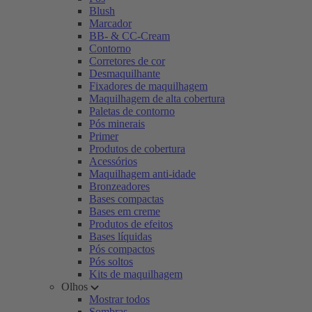
Blush
Marcador
BB- & CC-Cream
Contorno
Corretores de cor
Desmaquilhante
Fixadores de maquilhagem
Maquilhagem de alta cobertura
Paletas de contorno
Pós minerais
Primer
Produtos de cobertura
Acessórios
Maquilhagem anti-idade
Bronzeadores
Bases compactas
Bases em creme
Produtos de efeitos
Bases líquidas
Pós compactos
Pós soltos
Kits de maquilhagem
Olhos
Mostrar todos
Sombras