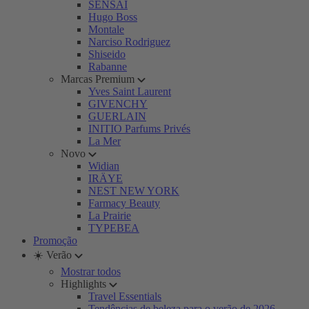
SENSAI
Hugo Boss
Montale
Narciso Rodriguez
Shiseido
Rabanne
Marcas Premium
Yves Saint Laurent
GIVENCHY
GUERLAIN
INITIO Parfums Privés
La Mer
Novo
Widian
IRÄYE
NEST NEW YORK
Farmacy Beauty
La Prairie
TYPEBEA
Promoção
☀️ Verão
Mostrar todos
Highlights
Travel Essentials
Tendências de beleza para o verão de 2026