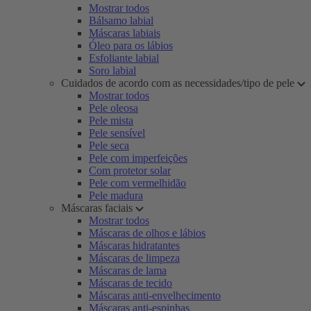
Mostrar todos
Bálsamo labial
Máscaras labiais
Óleo para os lábios
Esfoliante labial
Soro labial
Cuidados de acordo com as necessidades/tipo de pele
Mostrar todos
Pele oleosa
Pele mista
Pele sensível
Pele seca
Pele com imperfeições
Com protetor solar
Pele com vermelhidão
Pele madura
Máscaras faciais
Mostrar todos
Máscaras de olhos e lábios
Máscaras hidratantes
Máscaras de limpeza
Máscaras de lama
Máscaras de tecido
Máscaras anti-envelhecimento
Máscaras anti-espinhas