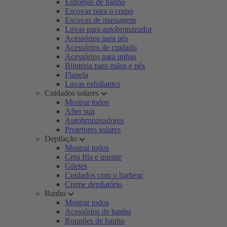
Esponjas de banho
Escovas para o corpo
Escovas de massagem
Luvas para autobronzeador
Acessórios para pés
Acessórios de cuidado
Acessórios para unhas
Bijuteria para mãos e pés
Flanela
Luvas esfoliantes
Cuidados solares
Mostrar todos
After sun
Autobronzeadores
Protetores solares
Depilação
Mostrar todos
Cera fria e quente
Giletes
Cuidados com o barbear
Creme depilatório
Banho
Mostrar todos
Acessórios de banho
Roupões de banho