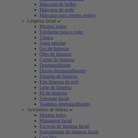
Máscaras de brilho
Máscaras de noite
Máscaras para pontos negros
Limpeza facial
Mostrar todos
Esfoliante para o rosto
Tónico
Água micelar
Gel de limpeza
Óleo de limpeza
Creme de limpeza
Desmaquilhante
Discos desmaquilhantes
Espuma de limpeza
Kits limpeza de pele
Leite de limpeza
Pó de limpeza
Sabonete facial
Toalhitas desmaquilhantes
Acessórios de beleza
Mostrar todos
Massagem facial
Escovas de limpeza facial
Instrumentos de limpeza facial
Gua Sha