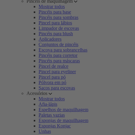
Pincéis de maquilhagem
Mostrar todos
Pincéis para base
Pincéis para sombras
Pincel para lábios
Limpador de escovas
Pincéis para blush
Aplicadores
Conjuntos de pincéis
Escova para sobrancelhas
Pincéis para corretor
Pincéis para máscaras
Pincel de realce
Pincel para eyeliner
Pincel para pó
Pólvora em pó
Sacos para escovas
Acessórios
Mostrar todos
Afia-lápis
Espelhos de maquilhagem
Paletas vazias
Esponjas de maquilhagem
Esponjas Konjac
Unhas