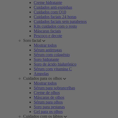
Creme hidratante
Cuidados anti-espinhas
Cuidados com Q10
Cuidados faciais 24 horas
Cuidados faciais sem parabenos
Kits cuidados com o rosto
Máscaras faciais
Pescoço e decote
Soro facial
Mostrar todos
Sérum antirrugas
Sérum com colagénio
Soro hidratante
Soro de ácido hialurónico
Sérum com vitamina C
Ampolas
Cuidados para os olhos
Mostrar todos
Sérum para sobrancelhas
Creme de olhos
Máscaras de olhos
Sérum para olhos
Soro para pestanas
Gel para os olhos
Cuidados com os lábios