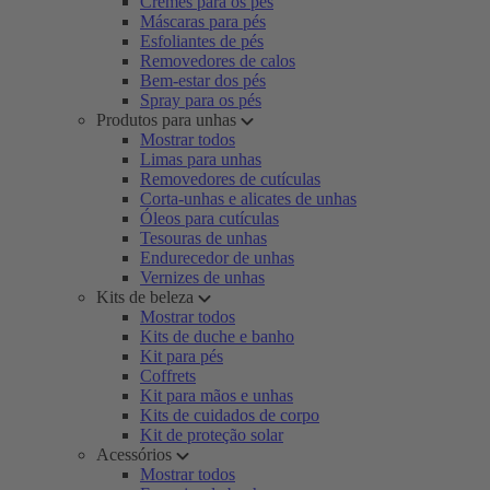
Cremes para os pés
Máscaras para pés
Esfoliantes de pés
Removedores de calos
Bem-estar dos pés
Spray para os pés
Produtos para unhas
Mostrar todos
Limas para unhas
Removedores de cutículas
Corta-unhas e alicates de unhas
Óleos para cutículas
Tesouras de unhas
Endurecedor de unhas
Vernizes de unhas
Kits de beleza
Mostrar todos
Kits de duche e banho
Kit para pés
Coffrets
Kit para mãos e unhas
Kits de cuidados de corpo
Kit de proteção solar
Acessórios
Mostrar todos