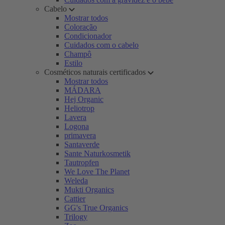
Cabelo
Mostrar todos
Coloração
Condicionador
Cuidados com o cabelo
Champô
Estilo
Cosméticos naturais certificados
Mostrar todos
MÁDARA
Hej Organic
Heliotrop
Lavera
Logona
primavera
Santaverde
Sante Naturkosmetik
Tautropfen
We Love The Planet
Weleda
Mukti Organics
Cattier
GG's True Organics
Trilogy