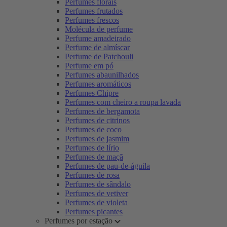
Perfumes florais
Perfumes frutados
Perfumes frescos
Molécula de perfume
Perfume amadeirado
Perfume de almíscar
Perfume de Patchouli
Perfume em pó
Perfumes abaunilhados
Perfumes aromáticos
Perfumes Chipre
Perfumes com cheiro a roupa lavada
Perfumes de bergamota
Perfumes de citrinos
Perfumes de coco
Perfumes de jasmim
Perfumes de lírio
Perfumes de maçã
Perfumes de pau-de-águila
Perfumes de rosa
Perfumes de sândalo
Perfumes de vetiver
Perfumes de violeta
Perfumes picantes
Perfumes por estação