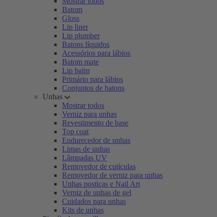
Mostrar todos
Batom
Gloss
Lip liner
Lip plumber
Batons líquidos
Acessórios para lábios
Batom mate
Lip balm
Primário para lábios
Conjuntos de batons
Unhas
Mostrar todos
Verniz para unhas
Revestimento de base
Top coat
Endurecedor de unhas
Limas de unhas
Lâmpadas UV
Removedor de cutículas
Removedor de verniz para unhas
Unhas postiças e Nail Art
Verniz de unhas de gel
Cuidados para unhas
Kits de unhas