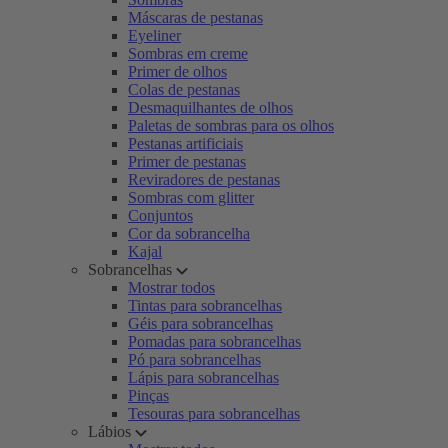
Máscaras de pestanas
Eyeliner
Sombras em creme
Primer de olhos
Colas de pestanas
Desmaquilhantes de olhos
Paletas de sombras para os olhos
Pestanas artificiais
Primer de pestanas
Reviradores de pestanas
Sombras com glitter
Conjuntos
Cor da sobrancelha
Kajal
Sobrancelhas
Mostrar todos
Tintas para sobrancelhas
Géis para sobrancelhas
Pomadas para sobrancelhas
Pó para sobrancelhas
Lápis para sobrancelhas
Pinças
Tesouras para sobrancelhas
Lábios