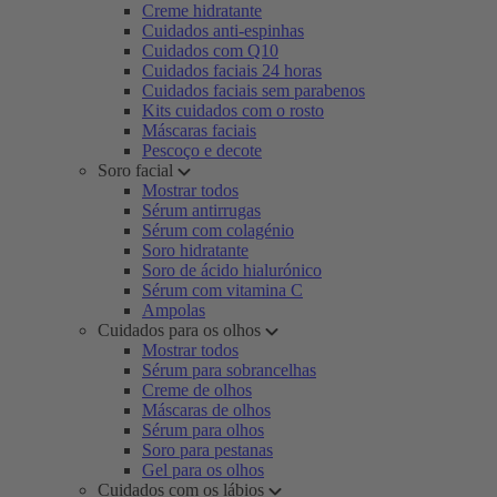
Creme hidratante
Cuidados anti-espinhas
Cuidados com Q10
Cuidados faciais 24 horas
Cuidados faciais sem parabenos
Kits cuidados com o rosto
Máscaras faciais
Pescoço e decote
Soro facial
Mostrar todos
Sérum antirrugas
Sérum com colagénio
Soro hidratante
Soro de ácido hialurónico
Sérum com vitamina C
Ampolas
Cuidados para os olhos
Mostrar todos
Sérum para sobrancelhas
Creme de olhos
Máscaras de olhos
Sérum para olhos
Soro para pestanas
Gel para os olhos
Cuidados com os lábios