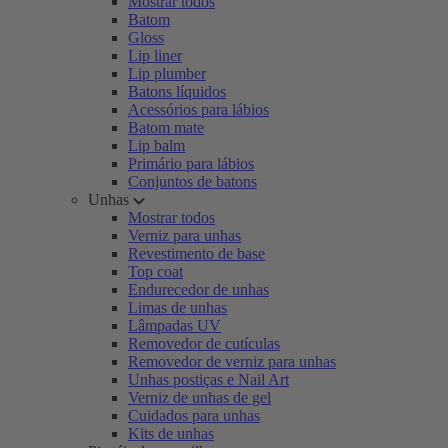
Mostrar todos
Batom
Gloss
Lip liner
Lip plumber
Batons líquidos
Acessórios para lábios
Batom mate
Lip balm
Primário para lábios
Conjuntos de batons
Unhas
Mostrar todos
Verniz para unhas
Revestimento de base
Top coat
Endurecedor de unhas
Limas de unhas
Lâmpadas UV
Removedor de cutículas
Removedor de verniz para unhas
Unhas postiças e Nail Art
Verniz de unhas de gel
Cuidados para unhas
Kits de unhas