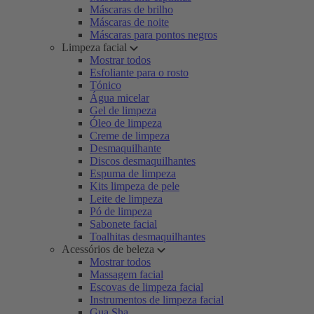
Máscaras de brilho
Máscaras de noite
Máscaras para pontos negros
Limpeza facial
Mostrar todos
Esfoliante para o rosto
Tónico
Água micelar
Gel de limpeza
Óleo de limpeza
Creme de limpeza
Desmaquilhante
Discos desmaquilhantes
Espuma de limpeza
Kits limpeza de pele
Leite de limpeza
Pó de limpeza
Sabonete facial
Toalhitas desmaquilhantes
Acessórios de beleza
Mostrar todos
Massagem facial
Escovas de limpeza facial
Instrumentos de limpeza facial
Gua Sha