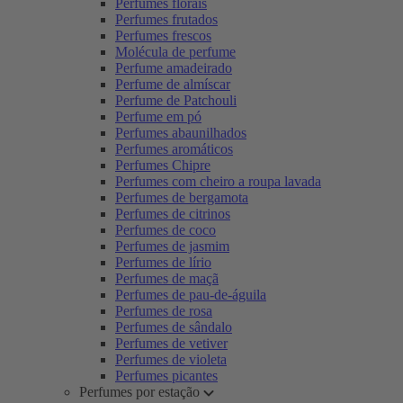
Perfumes florais
Perfumes frutados
Perfumes frescos
Molécula de perfume
Perfume amadeirado
Perfume de almíscar
Perfume de Patchouli
Perfume em pó
Perfumes abaunilhados
Perfumes aromáticos
Perfumes Chipre
Perfumes com cheiro a roupa lavada
Perfumes de bergamota
Perfumes de citrinos
Perfumes de coco
Perfumes de jasmim
Perfumes de lírio
Perfumes de maçã
Perfumes de pau-de-águila
Perfumes de rosa
Perfumes de sândalo
Perfumes de vetiver
Perfumes de violeta
Perfumes picantes
Perfumes por estação