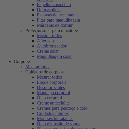
Espelho cosmético
Dermarollers
Escovas de pestanas
Fitas para maquilhagem
Máscaras de dormir
Proteção solar para o rosto
Mostrar todos
After sun
Autobronzeador
Creme solar
Maquilhagem solar
Corpo
Mostrar todos
Cuidados de corpo
Mostrar todos
Loçõe corporais
Desodorizantes
Manteiga corporal
Óleo corporal
Creme anticelulite
Cremes para pescoço e colo
Cuidados íntimos
Mousses hidratantes
Óleo e infusão de sauna
Óleos essenciais e de massagem