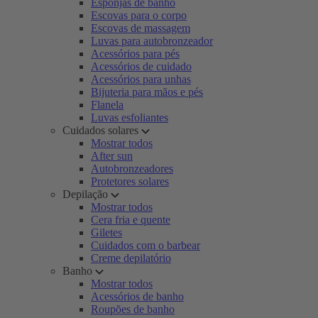
Esponjas de banho
Escovas para o corpo
Escovas de massagem
Luvas para autobronzeador
Acessórios para pés
Acessórios de cuidado
Acessórios para unhas
Bijuteria para mãos e pés
Flanela
Luvas esfoliantes
Cuidados solares
Mostrar todos
After sun
Autobronzeadores
Protetores solares
Depilação
Mostrar todos
Cera fria e quente
Giletes
Cuidados com o barbear
Creme depilatório
Banho
Mostrar todos
Acessórios de banho
Roupões de banho