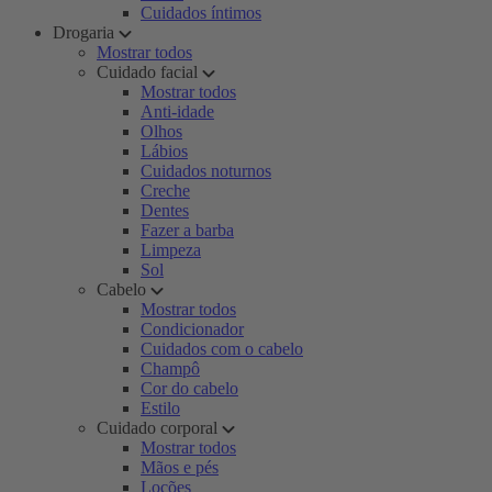
Cuidados íntimos
Drogaria
Mostrar todos
Cuidado facial
Mostrar todos
Anti-idade
Olhos
Lábios
Cuidados noturnos
Creche
Dentes
Fazer a barba
Limpeza
Sol
Cabelo
Mostrar todos
Condicionador
Cuidados com o cabelo
Champô
Cor do cabelo
Estilo
Cuidado corporal
Mostrar todos
Mãos e pés
Loções