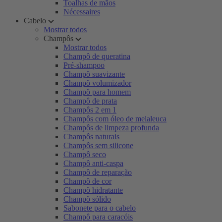
Toalhas de mãos
Nécessaires
Cabelo
Mostrar todos
Champôs
Mostrar todos
Champô de queratina
Pré-shampoo
Champô suavizante
Champô volumizador
Champô para homem
Champô de prata
Champôs 2 em 1
Champôs com óleo de melaleuca
Champôs de limpeza profunda
Champôs naturais
Champôs sem silicone
Champô seco
Champô anti-caspa
Champô de reparação
Champô de cor
Champô hidratante
Champô sólido
Sabonete para o cabelo
Champô para caracóis