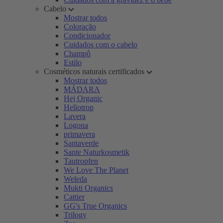
Cabelo
Mostrar todos
Coloração
Condicionador
Cuidados com o cabelo
Champô
Estilo
Cosméticos naturais certificados
Mostrar todos
MÁDARA
Hej Organic
Heliotrop
Lavera
Logona
primavera
Santaverde
Sante Naturkosmetik
Tautropfen
We Love The Planet
Weleda
Mukti Organics
Cattier
GG's True Organics
Trilogy