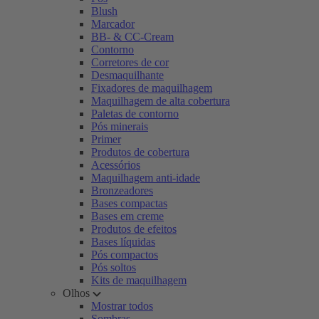
Blush
Marcador
BB- & CC-Cream
Contorno
Corretores de cor
Desmaquilhante
Fixadores de maquilhagem
Maquilhagem de alta cobertura
Paletas de contorno
Pós minerais
Primer
Produtos de cobertura
Acessórios
Maquilhagem anti-idade
Bronzeadores
Bases compactas
Bases em creme
Produtos de efeitos
Bases líquidas
Pós compactos
Pós soltos
Kits de maquilhagem
Olhos
Mostrar todos
Sombras