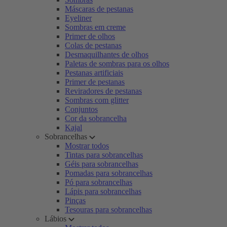
Máscaras de pestanas
Eyeliner
Sombras em creme
Primer de olhos
Colas de pestanas
Desmaquilhantes de olhos
Paletas de sombras para os olhos
Pestanas artificiais
Primer de pestanas
Reviradores de pestanas
Sombras com glitter
Conjuntos
Cor da sobrancelha
Kajal
Sobrancelhas
Mostrar todos
Tintas para sobrancelhas
Géis para sobrancelhas
Pomadas para sobrancelhas
Pó para sobrancelhas
Lápis para sobrancelhas
Pinças
Tesouras para sobrancelhas
Lábios