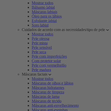
Mostrar todos
Bálsamo labial
Máscaras labiais
Óleo para os lábios
Esfoliante labial
Soro labial
Cuidados de acordo com as necessidades/tipo de pele
Mostrar todos
Pele oleosa
Pele mista
Pele sensível
Pele seca
Pele com imperfeições
Com protetor solar
Pele com vermelhidão
Pele madura
Máscaras faciais
Mostrar todos
Máscaras de olhos e lábios
Máscaras hidratantes
Máscaras de limpeza
Máscaras de lama
Máscaras de tecido
Máscaras anti-envelhecimento
Máscaras anti-espinhas