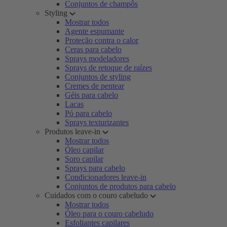
Conjuntos de champôs
Styling
Mostrar todos
Agente espumante
Proteção contra o calor
Ceras para cabelo
Sprays modeladores
Sprays de retoque de raízes
Conjuntos de styling
Cremes de pentear
Géis para cabelo
Lacas
Pó para cabelo
Sprays texturizantes
Produtos leave-in
Mostrar todos
Óleo capilar
Soro capilar
Sprays para cabelo
Condicionadores leave-in
Conjuntos de produtos para cabelo
Cuidados com o couro cabeludo
Mostrar todos
Óleo para o couro cabeludo
Esfoliantes capilares