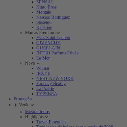
SENSAI
Hugo Boss
Montale
Narciso Rodriguez
Shiseido
Rabanne
Marcas Premium
Yves Saint Laurent
GIVENCHY
GUERLAIN
INITIO Parfums Privés
La Mer
Novo
Widian
IRÄYE
NEST NEW YORK
Farmacy Beauty
La Prairie
TYPEBEA
Promoção
☀️ Verão
Mostrar todos
Highlights
Travel Essentials
Tendências de beleza para o verão de 2026