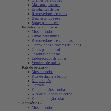
Cremes para os pés
Máscaras para pés
Esfoliantes de pés
Removedores de calos
Bem-estar dos pés
Spray para os pés
Produtos para unhas
Mostrar todos
Limas para unhas
Removedores de cutículas
Corta-unhas e alicates de unhas
Óleos para cutículas
Tesouras de unhas
Endurecedor de unhas
Vernizes de unhas
Kits de beleza
Mostrar todos
Kits de duche e banho
Kit para pés
Coffrets
Kit para mãos e unhas
Kits de cuidados de corpo
Kit de proteção solar
Acessórios
Mostrar todos