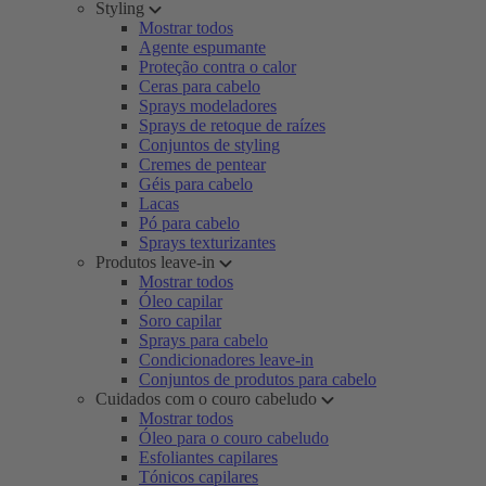
Styling
Mostrar todos
Agente espumante
Proteção contra o calor
Ceras para cabelo
Sprays modeladores
Sprays de retoque de raízes
Conjuntos de styling
Cremes de pentear
Géis para cabelo
Lacas
Pó para cabelo
Sprays texturizantes
Produtos leave-in
Mostrar todos
Óleo capilar
Soro capilar
Sprays para cabelo
Condicionadores leave-in
Conjuntos de produtos para cabelo
Cuidados com o couro cabeludo
Mostrar todos
Óleo para o couro cabeludo
Esfoliantes capilares
Tónicos capilares