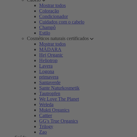
Mostrar todos
Coloração
Condicionador
Cuidados com o cabelo
Champô
Estilo
Cosméticos naturais certificados
Mostrar todos
MÁDARA
Hej Organic
Heliotrop
Lavera
Logona
primavera
Santaverde
Sante Naturkosmetik
Tautropfen
We Love The Planet
Weleda
Mukti Organics
Cattier
GG's True Organics
Trilogy
Zao