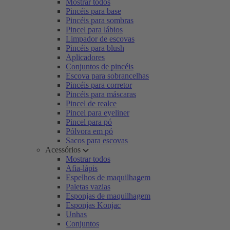
Mostrar todos
Pincéis para base
Pincéis para sombras
Pincel para lábios
Limpador de escovas
Pincéis para blush
Aplicadores
Conjuntos de pincéis
Escova para sobrancelhas
Pincéis para corretor
Pincéis para máscaras
Pincel de realce
Pincel para eyeliner
Pincel para pó
Pólvora em pó
Sacos para escovas
Acessórios
Mostrar todos
Afia-lápis
Espelhos de maquilhagem
Paletas vazias
Esponjas de maquilhagem
Esponjas Konjac
Unhas
Conjuntos