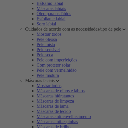
Bálsamo labial
Máscaras labiais
Óleo para os lábios
Esfoliante labial
Soro labial
Cuidados de acordo com as necessidades/tipo de pele
Mostrar todos
Pele oleosa
Pele mista
Pele sensível
Pele seca
Pele com imperfeições
Com protetor solar
Pele com vermelhidão
Pele madura
Máscaras faciais
Mostrar todos
Máscaras de olhos e lábios
Máscaras hidratantes
Máscaras de limpeza
Máscaras de lama
Máscaras de tecido
Máscaras anti-envelhecimento
Máscaras anti-espinhas
Máscaras de brilho