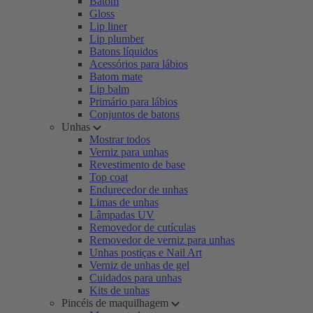
Batom
Gloss
Lip liner
Lip plumber
Batons líquidos
Acessórios para lábios
Batom mate
Lip balm
Primário para lábios
Conjuntos de batons
Unhas
Mostrar todos
Verniz para unhas
Revestimento de base
Top coat
Endurecedor de unhas
Limas de unhas
Lâmpadas UV
Removedor de cutículas
Removedor de verniz para unhas
Unhas postiças e Nail Art
Verniz de unhas de gel
Cuidados para unhas
Kits de unhas
Pincéis de maquilhagem