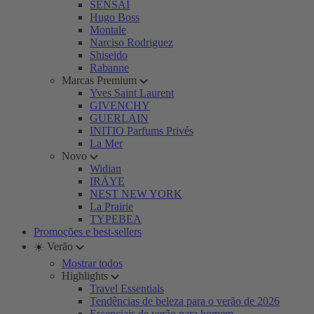
SENSAI
Hugo Boss
Montale
Narciso Rodriguez
Shiseido
Rabanne
Marcas Premium
Yves Saint Laurent
GIVENCHY
GUERLAIN
INITIO Parfums Privés
La Mer
Novo
Widian
IRÄYE
NEST NEW YORK
La Prairie
TYPEBEA
Promoções e best-sellers
☀️ Verão
Mostrar todos
Highlights
Travel Essentials
Tendências de beleza para o verão de 2026
Essenciais de verão para homem