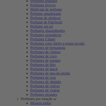
Perfumes frutados
Perfumes frescos
Molécula de perfume
Perfume amadeirado
Perfume de almíscar
Perfume de Patchouli
Perfume em pó
Perfumes abaunilhados
Perfumes aromáticos
Perfumes Chipre
Perfumes com cheiro a roupa lavada
Perfumes de bergamota
Perfumes de citrinos
Perfumes de coco
Perfumes de jasmim
Perfumes de lírio
Perfumes de maçã
Perfumes de pau-de-águila
Perfumes de rosa
Perfumes de sândalo
Perfumes de vetiver
Perfumes de violeta
Perfumes picantes
Perfumes por estação
Mostrar todos