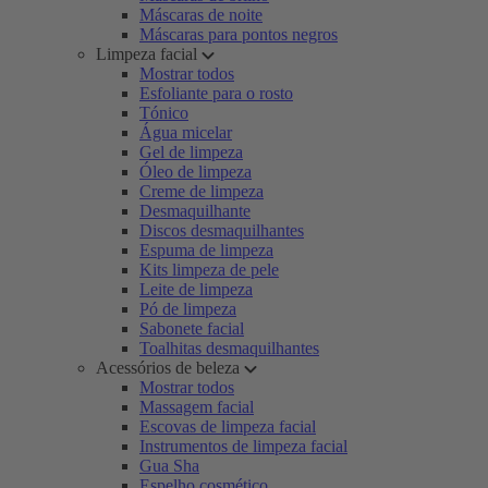
Máscaras de noite
Máscaras para pontos negros
Limpeza facial
Mostrar todos
Esfoliante para o rosto
Tónico
Água micelar
Gel de limpeza
Óleo de limpeza
Creme de limpeza
Desmaquilhante
Discos desmaquilhantes
Espuma de limpeza
Kits limpeza de pele
Leite de limpeza
Pó de limpeza
Sabonete facial
Toalhitas desmaquilhantes
Acessórios de beleza
Mostrar todos
Massagem facial
Escovas de limpeza facial
Instrumentos de limpeza facial
Gua Sha
Espelho cosmético