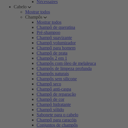
Nécessaires
Cabelo
Mostrar todos
Champôs
Mostrar todos
Champô de queratina
Pré-shampoo
Champô suavizante
Champô volumizador
Champô para homem
Champô de prata
Champôs 2 em 1
Champôs com óleo de melaleuca
Champôs de limpeza profunda
Champôs naturais
Champôs sem silicone
Champô seco
Champô anti-caspa
Champô de reparação
Champô de cor
Champô hidratante
Champô sólido
Sabonete para o cabelo
Champô para caracóis
Conjuntos de champôs