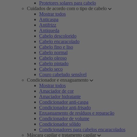
Protetores solares para cabelo
Cuidados de acordo com o tipo de cabelo
Mostrar todos
Anticaspa
Antifrizz
Antiqueda
Cabelo descolorido
Cabelo encaracolado
Cabelo fino e liso
Cabelo normal
Cabelo oleoso
Cabelo pintado
Cabelo seco
Couro cabeludo sensível
Condicionador e enxaguamento
Mostrar todos
Amaciador de cor
Amaciador hidratante
Condicionador anti-caspa
Condicionador anti-frisado
Enxaguamento de resíduos e reparação
Condicionador de volume
Condicionador sólido
Condicionadores para cabelos encaracolados
Máscara capilar e tratamento capilar