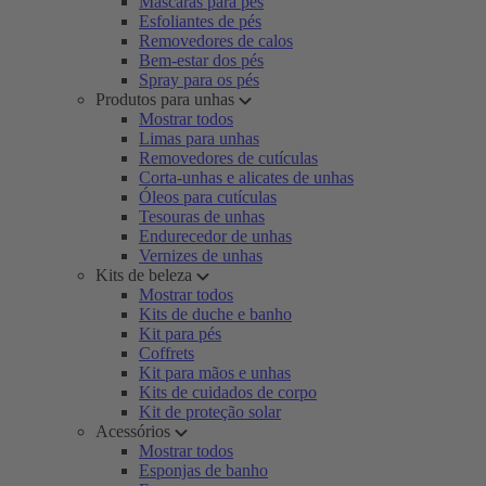
Máscaras para pés
Esfoliantes de pés
Removedores de calos
Bem-estar dos pés
Spray para os pés
Produtos para unhas
Mostrar todos
Limas para unhas
Removedores de cutículas
Corta-unhas e alicates de unhas
Óleos para cutículas
Tesouras de unhas
Endurecedor de unhas
Vernizes de unhas
Kits de beleza
Mostrar todos
Kits de duche e banho
Kit para pés
Coffrets
Kit para mãos e unhas
Kits de cuidados de corpo
Kit de proteção solar
Acessórios
Mostrar todos
Esponjas de banho