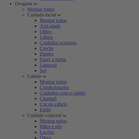
Drogaria
Mostrar todos
Cuidado facial
Mostrar todos
Anti-idade
Olhos
Lábios
Cuidados noturnos
Creche
Dentes
Fazer a barba
Limpeza
Sol
Cabelo
Mostrar todos
Condicionador
Cuidados com o cabelo
Champô
Cor do cabelo
Estilo
Cuidado corporal
Mostrar todos
Mãos e pés
Loções
Óleos