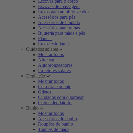
Escovas para o corpo
Escovas de massagem
Luvas para autobronzeador
Acessórios para pés
Acessórios de cuidado
Acessórios para unhas
Bijuteria para mãos e pés
Flanela
Luvas esfoliantes
Cuidados solares
Mostrar todos
After sun
Autobronzeadores
Protetores solares
Depilação
Mostrar todos
Cera fria e quente
Giletes
Cuidados com o barbear
Creme depilatório
Banho
Mostrar todos
Acessórios de banho
Roupões de banho
Toalhas de mãos