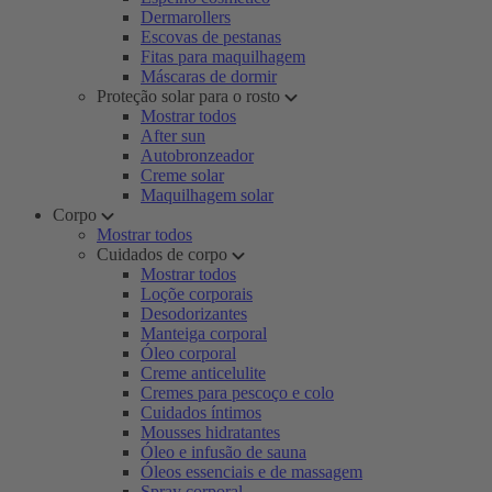
Dermarollers
Escovas de pestanas
Fitas para maquilhagem
Máscaras de dormir
Proteção solar para o rosto
Mostrar todos
After sun
Autobronzeador
Creme solar
Maquilhagem solar
Corpo
Mostrar todos
Cuidados de corpo
Mostrar todos
Loçõe corporais
Desodorizantes
Manteiga corporal
Óleo corporal
Creme anticelulite
Cremes para pescoço e colo
Cuidados íntimos
Mousses hidratantes
Óleo e infusão de sauna
Óleos essenciais e de massagem
Spray corporal