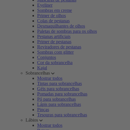
Eyeliner
Sombras em creme
Primer de olhos
Colas de pestanas
Desmaquilhantes de olhos
Paletas de sombras para os olhos
Pestanas artificiais
Primer de pestanas
Reviradores de pestanas
Sombras com glitter
Conjuntos
Cor da sobrancelha
Kajal
Sobrancelhas
Mostrar todos
Tintas para sobrancelhas
Géis para sobrancelhas
Pomadas para sobrancelhas
Pó para sobrancelhas
Lápis para sobrancelhas
Pinças
Tesouras para sobrancelhas
Lábios
Mostrar todos