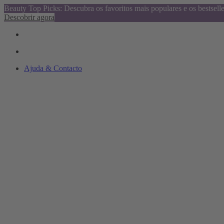
Beauty Top Picks: Descubra os favoritos mais populares e os bestsell
Descobrir agora
Ajuda & Contacto