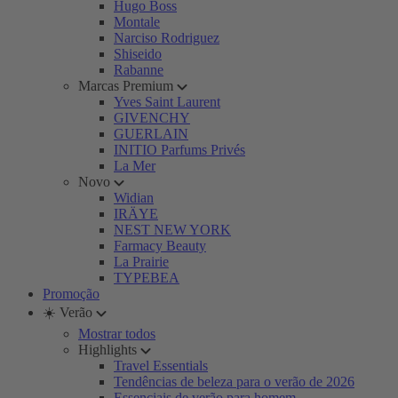
Hugo Boss
Montale
Narciso Rodriguez
Shiseido
Rabanne
Marcas Premium
Yves Saint Laurent
GIVENCHY
GUERLAIN
INITIO Parfums Privés
La Mer
Novo
Widian
IRÄYE
NEST NEW YORK
Farmacy Beauty
La Prairie
TYPEBEA
Promoção
☀️ Verão
Mostrar todos
Highlights
Travel Essentials
Tendências de beleza para o verão de 2026
Essenciais de verão para homem