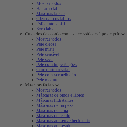
Mostrar todos
Bálsamo labial
Máscaras labiais
Óleo para os lábios
Esfoliante labial
Soro labial
Cuidados de acordo com as necessidades/tipo de pele
Mostrar todos
Pele oleosa
Pele mista
Pele sensível
Pele seca
Pele com imperfeições
Com protetor solar
Pele com vermelhidão
Pele madura
Máscaras faciais
Mostrar todos
Máscaras de olhos e lábios
Máscaras hidratantes
Máscaras de limpeza
Máscaras de lama
Máscaras de tecido
Máscaras anti-envelhecimento
Máscaras anti-espinhas