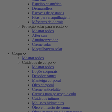
Espelho cosmético
Dermarollers
Escovas de pestanas
Fitas para maquilhagem
Máscaras de dormir
Proteção solar para o rosto
Mostrar todos
After sun
Autobronzeador
Creme solar
Maquilhagem solar
Corpo
Mostrar todos
Cuidados de corpo
Mostrar todos
Loçõe corporais
Desodorizantes
Manteiga corporal
Óleo corporal
Creme anticelulite
Cremes para pescoço e colo
Cuidados íntimos
Mousses hidratantes
Óleo e infusão de sauna
Óleos essenciais e de massagem