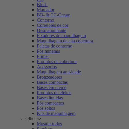
Blush
Marcador
BB- & CC-Cream
Contorno
Corretores de cor
Desmaquilhante
Fixadores de maquilhagem
Maquilhagem de alta cobertura
Paletas de contorno
Pós minerais
Primer
Produtos de cobertura
Acessórios
Maquilhagem anti-idade
Bronzeadores
Bases compactas
Bases em creme
Produtos de efeitos
Bases líquidas
Pós compactos
Pós soltos
Kits de maquilhagem
Olhos
Mostrar todos
Sombras