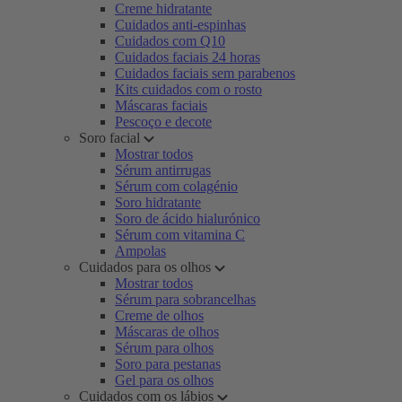
Creme hidratante
Cuidados anti-espinhas
Cuidados com Q10
Cuidados faciais 24 horas
Cuidados faciais sem parabenos
Kits cuidados com o rosto
Máscaras faciais
Pescoço e decote
Soro facial
Mostrar todos
Sérum antirrugas
Sérum com colagénio
Soro hidratante
Soro de ácido hialurónico
Sérum com vitamina C
Ampolas
Cuidados para os olhos
Mostrar todos
Sérum para sobrancelhas
Creme de olhos
Máscaras de olhos
Sérum para olhos
Soro para pestanas
Gel para os olhos
Cuidados com os lábios