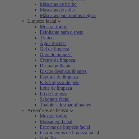
Máscaras de brilho
Máscaras de noite
Máscaras para pontos negros
Limpeza facial
Mostrar todos
Esfoliante para o rosto
Tónico
Água micelar
Gel de limpeza
Óleo de limpeza
Creme de limpeza
Desmaquilhante
Discos desmaquilhantes
Espuma de limpeza
Kits limpeza de pele
Leite de limpeza
Pó de limpeza
Sabonete facial
Toalhitas desmaquilhantes
Acessórios de beleza
Mostrar todos
Massagem facial
Escovas de limpeza facial
Instrumentos de limpeza facial
Gua Sha