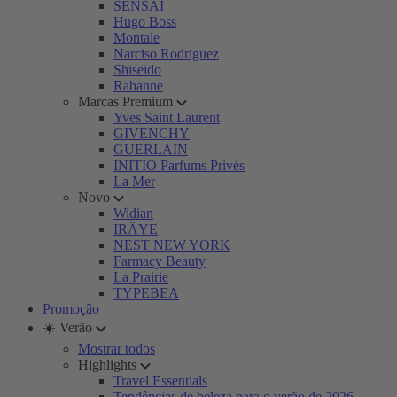
SENSAI
Hugo Boss
Montale
Narciso Rodriguez
Shiseido
Rabanne
Marcas Premium
Yves Saint Laurent
GIVENCHY
GUERLAIN
INITIO Parfums Privés
La Mer
Novo
Widian
IRÄYE
NEST NEW YORK
Farmacy Beauty
La Prairie
TYPEBEA
Promoção
☀️ Verão
Mostrar todos
Highlights
Travel Essentials
Tendências de beleza para o verão de 2026