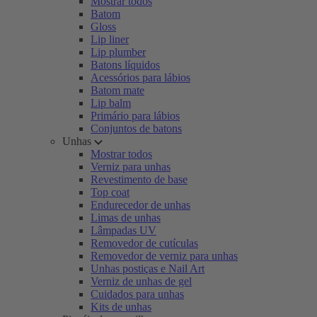
Mostrar todos
Batom
Gloss
Lip liner
Lip plumber
Batons líquidos
Acessórios para lábios
Batom mate
Lip balm
Primário para lábios
Conjuntos de batons
Unhas
Mostrar todos
Verniz para unhas
Revestimento de base
Top coat
Endurecedor de unhas
Limas de unhas
Lâmpadas UV
Removedor de cutículas
Removedor de verniz para unhas
Unhas postiças e Nail Art
Verniz de unhas de gel
Cuidados para unhas
Kits de unhas