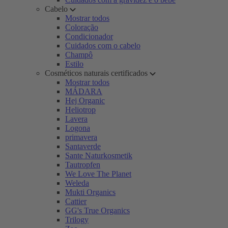
Cabelo
Mostrar todos
Coloração
Condicionador
Cuidados com o cabelo
Champô
Estilo
Cosméticos naturais certificados
Mostrar todos
MÁDARA
Hej Organic
Heliotrop
Lavera
Logona
primavera
Santaverde
Sante Naturkosmetik
Tautropfen
We Love The Planet
Weleda
Mukti Organics
Cattier
GG's True Organics
Trilogy