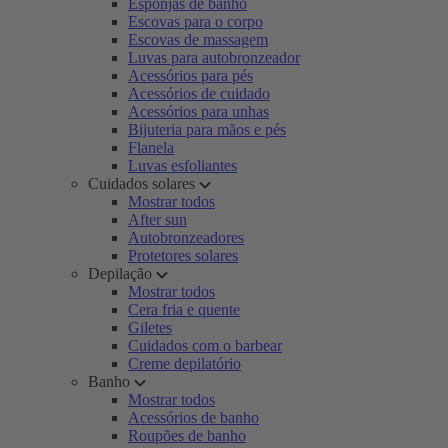
Esponjas de banho
Escovas para o corpo
Escovas de massagem
Luvas para autobronzeador
Acessórios para pés
Acessórios de cuidado
Acessórios para unhas
Bijuteria para mãos e pés
Flanela
Luvas esfoliantes
Cuidados solares
Mostrar todos
After sun
Autobronzeadores
Protetores solares
Depilação
Mostrar todos
Cera fria e quente
Giletes
Cuidados com o barbear
Creme depilatório
Banho
Mostrar todos
Acessórios de banho
Roupões de banho