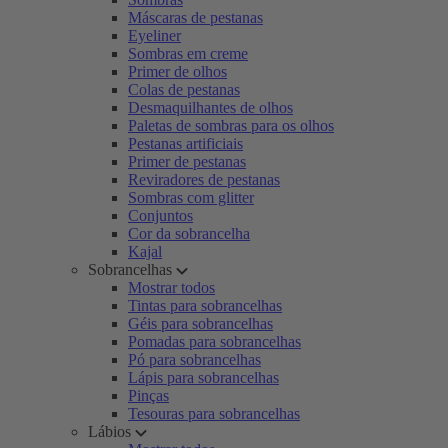
Máscaras de pestanas
Eyeliner
Sombras em creme
Primer de olhos
Colas de pestanas
Desmaquilhantes de olhos
Paletas de sombras para os olhos
Pestanas artificiais
Primer de pestanas
Reviradores de pestanas
Sombras com glitter
Conjuntos
Cor da sobrancelha
Kajal
Sobrancelhas
Mostrar todos
Tintas para sobrancelhas
Géis para sobrancelhas
Pomadas para sobrancelhas
Pó para sobrancelhas
Lápis para sobrancelhas
Pinças
Tesouras para sobrancelhas
Lábios