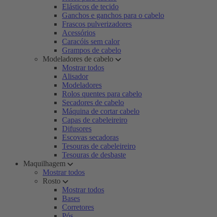
Elásticos de tecido
Ganchos e ganchos para o cabelo
Frascos pulverizadores
Acessórios
Caracóis sem calor
Grampos de cabelo
Modeladores de cabelo
Mostrar todos
Alisador
Modeladores
Rolos quentes para cabelo
Secadores de cabelo
Máquina de cortar cabelo
Capas de cabeleireiro
Difusores
Escovas secadoras
Tesouras de cabeleireiro
Tesouras de desbaste
Maquilhagem
Mostrar todos
Rosto
Mostrar todos
Bases
Corretores
Pós