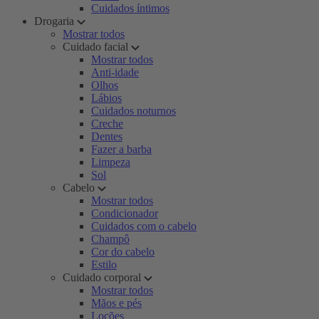
Cuidados íntimos
Drogaria
Mostrar todos
Cuidado facial
Mostrar todos
Anti-idade
Olhos
Lábios
Cuidados noturnos
Creche
Dentes
Fazer a barba
Limpeza
Sol
Cabelo
Mostrar todos
Condicionador
Cuidados com o cabelo
Champô
Cor do cabelo
Estilo
Cuidado corporal
Mostrar todos
Mãos e pés
Loções