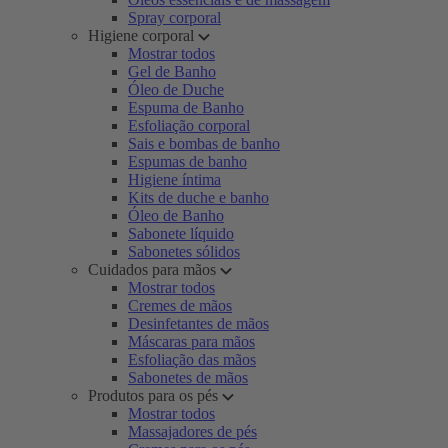
Spray corporal
Higiene corporal
Mostrar todos
Gel de Banho
Óleo de Duche
Espuma de Banho
Esfoliação corporal
Sais e bombas de banho
Espumas de banho
Higiene íntima
Kits de duche e banho
Óleo de Banho
Sabonete líquido
Sabonetes sólidos
Cuidados para mãos
Mostrar todos
Cremes de mãos
Desinfetantes de mãos
Máscaras para mãos
Esfoliação das mãos
Sabonetes de mãos
Produtos para os pés
Mostrar todos
Massajadores de pés