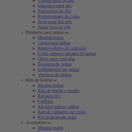
Cremes para os pés
Máscaras para pés
Esfoliantes de pés
Removedores de calos
Bem-estar dos pés
Spray para os pés
Produtos para unhas
Mostrar todos
Limas para unhas
Removedores de cutículas
Corta-unhas e alicates de unhas
Óleos para cutículas
Tesouras de unhas
Endurecedor de unhas
Vernizes de unhas
Kits de beleza
Mostrar todos
Kits de duche e banho
Kit para pés
Coffrets
Kit para mãos e unhas
Kits de cuidados de corpo
Kit de proteção solar
Acessórios
Mostrar todos