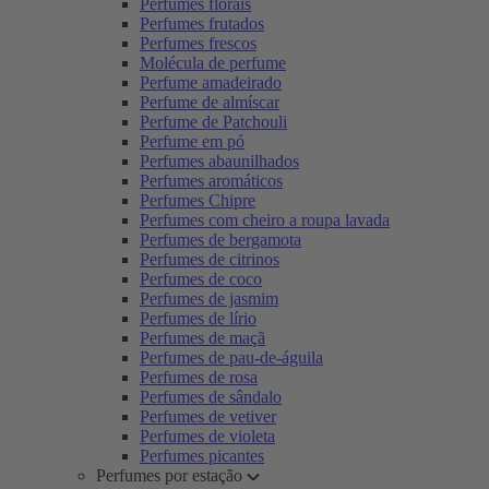
Perfumes florais
Perfumes frutados
Perfumes frescos
Molécula de perfume
Perfume amadeirado
Perfume de almíscar
Perfume de Patchouli
Perfume em pó
Perfumes abaunilhados
Perfumes aromáticos
Perfumes Chipre
Perfumes com cheiro a roupa lavada
Perfumes de bergamota
Perfumes de citrinos
Perfumes de coco
Perfumes de jasmim
Perfumes de lírio
Perfumes de maçã
Perfumes de pau-de-águila
Perfumes de rosa
Perfumes de sândalo
Perfumes de vetiver
Perfumes de violeta
Perfumes picantes
Perfumes por estação