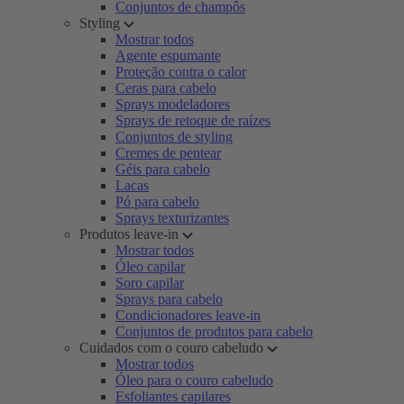
Conjuntos de champôs
Styling
Mostrar todos
Agente espumante
Proteção contra o calor
Ceras para cabelo
Sprays modeladores
Sprays de retoque de raízes
Conjuntos de styling
Cremes de pentear
Géis para cabelo
Lacas
Pó para cabelo
Sprays texturizantes
Produtos leave-in
Mostrar todos
Óleo capilar
Soro capilar
Sprays para cabelo
Condicionadores leave-in
Conjuntos de produtos para cabelo
Cuidados com o couro cabeludo
Mostrar todos
Óleo para o couro cabeludo
Esfoliantes capilares