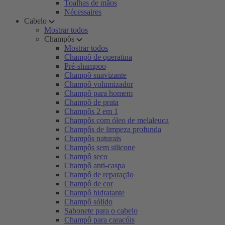
Toalhas de mãos
Nécessaires
Cabelo
Mostrar todos
Champôs
Mostrar todos
Champô de queratina
Pré-shampoo
Champô suavizante
Champô volumizador
Champô para homem
Champô de prata
Champôs 2 em 1
Champôs com óleo de melaleuca
Champôs de limpeza profunda
Champôs naturais
Champôs sem silicone
Champô seco
Champô anti-caspa
Champô de reparação
Champô de cor
Champô hidratante
Champô sólido
Sabonete para o cabelo
Champô para caracóis