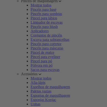
Pincéis de maquilhagem
Mostrar todos
Pincéis para base
Pincéis para sombras
Pincel para lábios
Limpador de escovas
Pincéis para blush
Aplicadores
Conjuntos de pincéis
Escova para sobrancelhas
Pincéis para corretor
Pincéis para máscaras
Pincel de realce
Pincel para eyeliner
Pincel para pó
Pólvora em pó
Sacos para escovas
Acessórios
Mostrar todos
Afia-lápis
Espelhos de maquilhagem
Paletas vazias
Esponjas de maquilhagem
Esponjas Konjac
Unhas