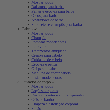
Mostrar todos
Bálsamos para barba
Pentes e escovas para barba
Óleos para barba
Aparadores de barba
Sabonetes e champôs para barba
Cabelo
Mostrar todos
Champôs
Pomadas modeladoras
Penteados
Tratamentos antiqueda
Cremes para cabelo
Cuidados de cabelo
Escovas e pentes
Gel para o cabelo
Máquina de cortar cabelo
Pastas modeladoras
Cuidados de corpo
Mostrar todos
Loções corporais
Desodorizantes e antitranspirantes
Géis de banho
Limpeza e esfoliação corporal
Sabão