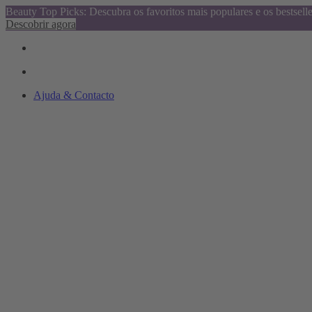
Beauty Top Picks: Descubra os favoritos mais populares e os bestsell
Descobrir agora
Ajuda & Contacto