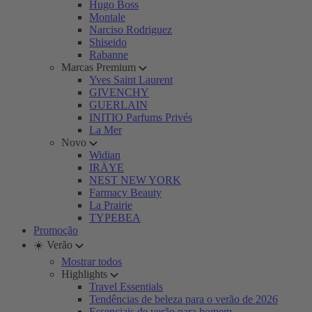
Hugo Boss
Montale
Narciso Rodriguez
Shiseido
Rabanne
Marcas Premium
Yves Saint Laurent
GIVENCHY
GUERLAIN
INITIO Parfums Privés
La Mer
Novo
Widian
IRÄYE
NEST NEW YORK
Farmacy Beauty
La Prairie
TYPEBEA
Promoção
☀️ Verão
Mostrar todos
Highlights
Travel Essentials
Tendências de beleza para o verão de 2026
Essenciais de verão para homem