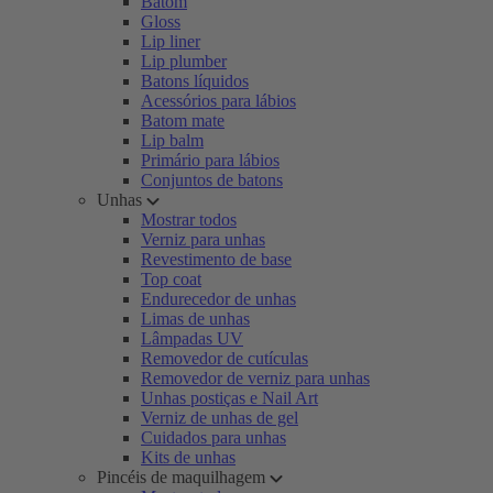
Batom
Gloss
Lip liner
Lip plumber
Batons líquidos
Acessórios para lábios
Batom mate
Lip balm
Primário para lábios
Conjuntos de batons
Unhas
Mostrar todos
Verniz para unhas
Revestimento de base
Top coat
Endurecedor de unhas
Limas de unhas
Lâmpadas UV
Removedor de cutículas
Removedor de verniz para unhas
Unhas postiças e Nail Art
Verniz de unhas de gel
Cuidados para unhas
Kits de unhas
Pincéis de maquilhagem