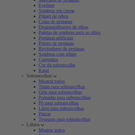
Eyeliner
Sombras em creme
Primer de olhos
Colas de pestanas
Desmaquilhantes de olhos
Paletas de sombras para os olhos
Pestanas artificiais
Primer de pestanas
Reviradores de pestanas
Sombras com glitter
Conjuntos
Cor da sobrancelha
Kajal
Sobrancelhas
Mostrar todos
Tintas para sobrancelhas
Géis para sobrancelhas
Pomadas para sobrancelhas
Pó para sobrancelhas
Lápis para sobrancelhas
Pinças
Tesouras para sobrancelhas
Lábios
Mostrar todos