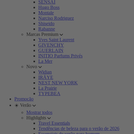
SENSAI
Hugo Boss
Montale
Narciso Rodriguez
Shiseido
Rabanne
Marcas Premium
Yves Saint Laurent
GIVENCHY
GUERLAIN
INITIO Parfums Privés
La Mer
Novo
Widian
IRÄYE
NEST NEW YORK
La Prairie
TYPEBEA
Promoção
☀️ Verão
Mostrar todos
Highlights
Travel Essentials
Tendências de beleza para o verão de 2026
Essenciais de verão para homem