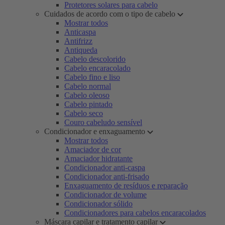
Protetores solares para cabelo
Cuidados de acordo com o tipo de cabelo
Mostrar todos
Anticaspa
Antifrizz
Antiqueda
Cabelo descolorido
Cabelo encaracolado
Cabelo fino e liso
Cabelo normal
Cabelo oleoso
Cabelo pintado
Cabelo seco
Couro cabeludo sensível
Condicionador e enxaguamento
Mostrar todos
Amaciador de cor
Amaciador hidratante
Condicionador anti-caspa
Condicionador anti-frisado
Enxaguamento de resíduos e reparação
Condicionador de volume
Condicionador sólido
Condicionadores para cabelos encaracolados
Máscara capilar e tratamento capilar