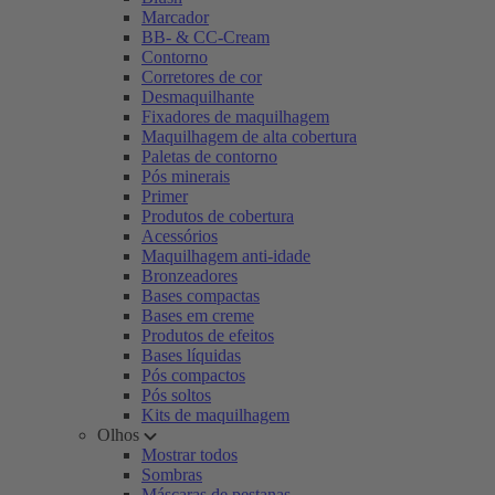
Marcador
BB- & CC-Cream
Contorno
Corretores de cor
Desmaquilhante
Fixadores de maquilhagem
Maquilhagem de alta cobertura
Paletas de contorno
Pós minerais
Primer
Produtos de cobertura
Acessórios
Maquilhagem anti-idade
Bronzeadores
Bases compactas
Bases em creme
Produtos de efeitos
Bases líquidas
Pós compactos
Pós soltos
Kits de maquilhagem
Olhos
Mostrar todos
Sombras
Máscaras de pestanas