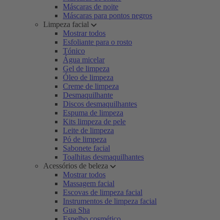
Máscaras de noite
Máscaras para pontos negros
Limpeza facial
Mostrar todos
Esfoliante para o rosto
Tónico
Água micelar
Gel de limpeza
Óleo de limpeza
Creme de limpeza
Desmaquilhante
Discos desmaquilhantes
Espuma de limpeza
Kits limpeza de pele
Leite de limpeza
Pó de limpeza
Sabonete facial
Toalhitas desmaquilhantes
Acessórios de beleza
Mostrar todos
Massagem facial
Escovas de limpeza facial
Instrumentos de limpeza facial
Gua Sha
Espelho cosmético