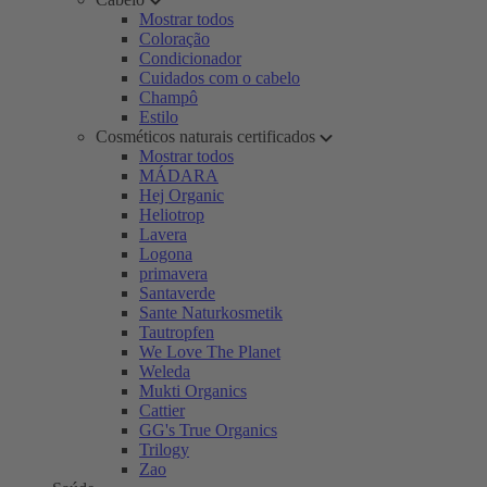
Mostrar todos
Coloração
Condicionador
Cuidados com o cabelo
Champô
Estilo
Cosméticos naturais certificados
Mostrar todos
MÁDARA
Hej Organic
Heliotrop
Lavera
Logona
primavera
Santaverde
Sante Naturkosmetik
Tautropfen
We Love The Planet
Weleda
Mukti Organics
Cattier
GG's True Organics
Trilogy
Zao