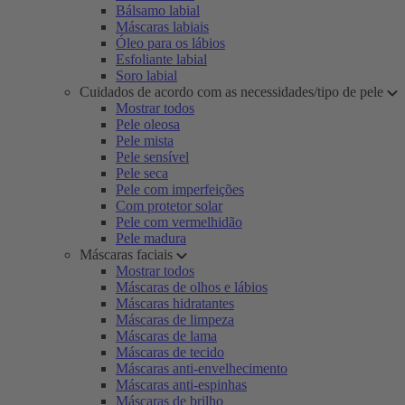
Bálsamo labial
Máscaras labiais
Óleo para os lábios
Esfoliante labial
Soro labial
Cuidados de acordo com as necessidades/tipo de pele
Mostrar todos
Pele oleosa
Pele mista
Pele sensível
Pele seca
Pele com imperfeições
Com protetor solar
Pele com vermelhidão
Pele madura
Máscaras faciais
Mostrar todos
Máscaras de olhos e lábios
Máscaras hidratantes
Máscaras de limpeza
Máscaras de lama
Máscaras de tecido
Máscaras anti-envelhecimento
Máscaras anti-espinhas
Máscaras de brilho