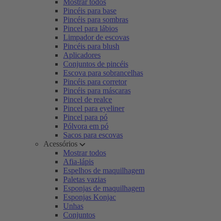
Mostrar todos
Pincéis para base
Pincéis para sombras
Pincel para lábios
Limpador de escovas
Pincéis para blush
Aplicadores
Conjuntos de pincéis
Escova para sobrancelhas
Pincéis para corretor
Pincéis para máscaras
Pincel de realce
Pincel para eyeliner
Pincel para pó
Pólvora em pó
Sacos para escovas
Acessórios
Mostrar todos
Afia-lápis
Espelhos de maquilhagem
Paletas vazias
Esponjas de maquilhagem
Esponjas Konjac
Unhas
Conjuntos