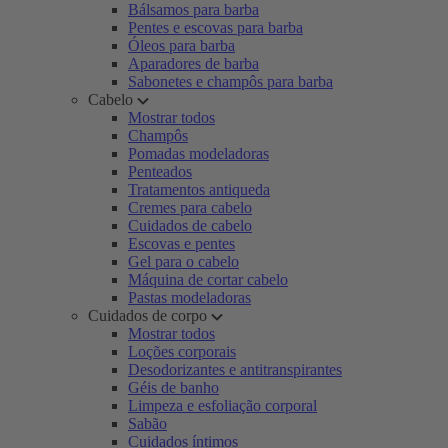
Bálsamos para barba
Pentes e escovas para barba
Óleos para barba
Aparadores de barba
Sabonetes e champôs para barba
Cabelo
Mostrar todos
Champôs
Pomadas modeladoras
Penteados
Tratamentos antiqueda
Cremes para cabelo
Cuidados de cabelo
Escovas e pentes
Gel para o cabelo
Máquina de cortar cabelo
Pastas modeladoras
Cuidados de corpo
Mostrar todos
Loções corporais
Desodorizantes e antitranspirantes
Géis de banho
Limpeza e esfoliação corporal
Sabão
Cuidados íntimos