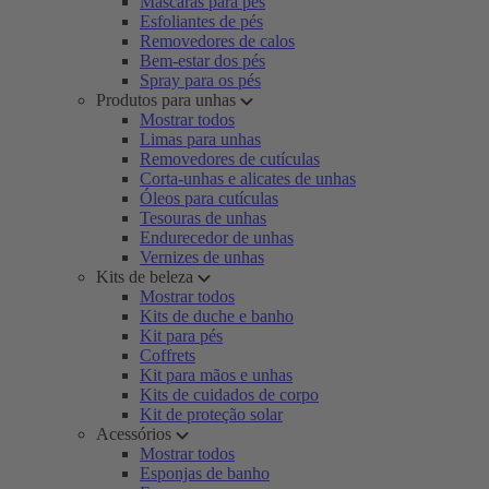
Máscaras para pés
Esfoliantes de pés
Removedores de calos
Bem-estar dos pés
Spray para os pés
Produtos para unhas
Mostrar todos
Limas para unhas
Removedores de cutículas
Corta-unhas e alicates de unhas
Óleos para cutículas
Tesouras de unhas
Endurecedor de unhas
Vernizes de unhas
Kits de beleza
Mostrar todos
Kits de duche e banho
Kit para pés
Coffrets
Kit para mãos e unhas
Kits de cuidados de corpo
Kit de proteção solar
Acessórios
Mostrar todos
Esponjas de banho