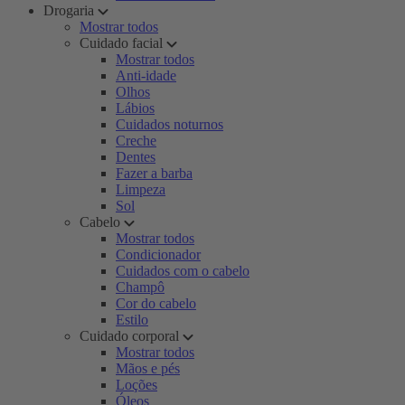
Drogaria
Mostrar todos
Cuidado facial
Mostrar todos
Anti-idade
Olhos
Lábios
Cuidados noturnos
Creche
Dentes
Fazer a barba
Limpeza
Sol
Cabelo
Mostrar todos
Condicionador
Cuidados com o cabelo
Champô
Cor do cabelo
Estilo
Cuidado corporal
Mostrar todos
Mãos e pés
Loções
Óleos