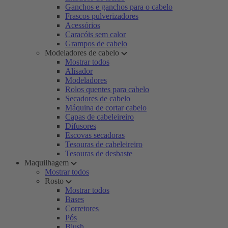
Ganchos e ganchos para o cabelo
Frascos pulverizadores
Acessórios
Caracóis sem calor
Grampos de cabelo
Modeladores de cabelo
Mostrar todos
Alisador
Modeladores
Rolos quentes para cabelo
Secadores de cabelo
Máquina de cortar cabelo
Capas de cabeleireiro
Difusores
Escovas secadoras
Tesouras de cabeleireiro
Tesouras de desbaste
Maquilhagem
Mostrar todos
Rosto
Mostrar todos
Bases
Corretores
Pós
Blush