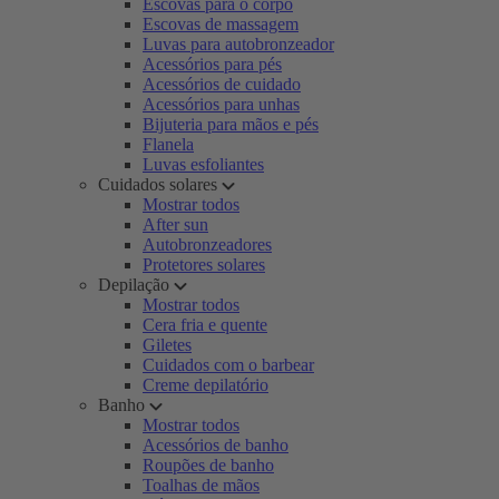
Escovas para o corpo
Escovas de massagem
Luvas para autobronzeador
Acessórios para pés
Acessórios de cuidado
Acessórios para unhas
Bijuteria para mãos e pés
Flanela
Luvas esfoliantes
Cuidados solares
Mostrar todos
After sun
Autobronzeadores
Protetores solares
Depilação
Mostrar todos
Cera fria e quente
Giletes
Cuidados com o barbear
Creme depilatório
Banho
Mostrar todos
Acessórios de banho
Roupões de banho
Toalhas de mãos