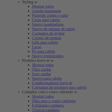
Styling
Mostrar todos
Agente espumante
Proteção contra o calor
Ceras para cabelo
Sprays modeladores
Sprays de retoque de raízes
Conjuntos de styling
Cremes de pentear
Géis para cabelo
Lacas
Pó para cabelo
Sprays texturizantes
Produtos leave-in
Mostrar todos
Óleo capilar
Soro capilar
Sprays para cabelo
Condicionadores leave-in
Conjuntos de produtos para cabelo
Cuidados com o couro cabeludo
Mostrar todos
Óleo para o couro cabeludo
Esfoliantes capilares
Tónicos capilares