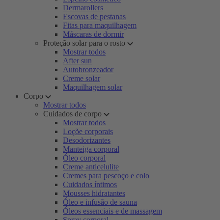
Dermarollers
Escovas de pestanas
Fitas para maquilhagem
Máscaras de dormir
Proteção solar para o rosto
Mostrar todos
After sun
Autobronzeador
Creme solar
Maquilhagem solar
Corpo
Mostrar todos
Cuidados de corpo
Mostrar todos
Loçõe corporais
Desodorizantes
Manteiga corporal
Óleo corporal
Creme anticelulite
Cremes para pescoço e colo
Cuidados íntimos
Mousses hidratantes
Óleo e infusão de sauna
Óleos essenciais e de massagem
Spray corporal