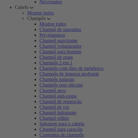
Nécessaires
Cabelo
Mostrar todos
Champôs
Mostrar todos
Champô de queratina
Pré-shampoo
Champô suavizante
Champô volumizador
Champô para homem
Champô de prata
Champôs 2 em 1
Champôs com óleo de melaleuca
Champôs de limpeza profunda
Champôs naturais
Champôs sem silicone
Champô seco
Champô anti-caspa
Champô de reparação
Champô de cor
Champô hidratante
Champô sólido
Sabonete para o cabelo
Champô para caracóis
Conjuntos de champôs