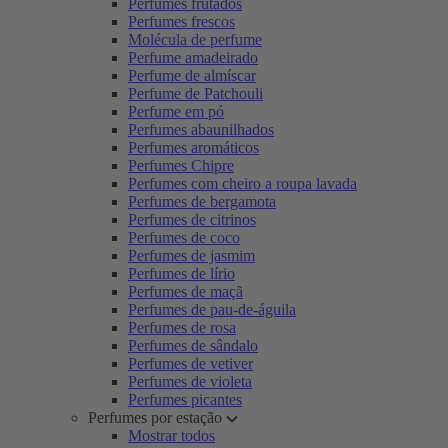
Perfumes frutados
Perfumes frescos
Molécula de perfume
Perfume amadeirado
Perfume de almíscar
Perfume de Patchouli
Perfume em pó
Perfumes abaunilhados
Perfumes aromáticos
Perfumes Chipre
Perfumes com cheiro a roupa lavada
Perfumes de bergamota
Perfumes de citrinos
Perfumes de coco
Perfumes de jasmim
Perfumes de lírio
Perfumes de maçã
Perfumes de pau-de-águila
Perfumes de rosa
Perfumes de sândalo
Perfumes de vetiver
Perfumes de violeta
Perfumes picantes
Perfumes por estação
Mostrar todos