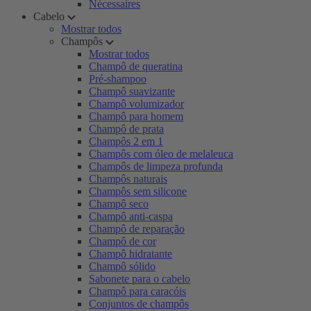
Nécessaires
Cabelo
Mostrar todos
Champôs
Mostrar todos
Champô de queratina
Pré-shampoo
Champô suavizante
Champô volumizador
Champô para homem
Champô de prata
Champôs 2 em 1
Champôs com óleo de melaleuca
Champôs de limpeza profunda
Champôs naturais
Champôs sem silicone
Champô seco
Champô anti-caspa
Champô de reparação
Champô de cor
Champô hidratante
Champô sólido
Sabonete para o cabelo
Champô para caracóis
Conjuntos de champôs