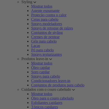
Styling
Mostrar todos
Agente espumante
Proteção contra o calor
Ceras para cabelo
Sprays modeladores
Sprays de retoque de raízes
Conjuntos de styling
Cremes de pentear
Géis para cabelo
Lacas
Pó para cabelo
Sprays texturizantes
Produtos leave-in
Mostrar todos
Óleo capilar
Soro capilar
Sprays para cabelo
Condicionadores leave-in
Conjuntos de produtos para cabelo
Cuidados com o couro cabeludo
Mostrar todos
Óleo para o couro cabeludo
Esfoliantes capilares
Tónicos capilares