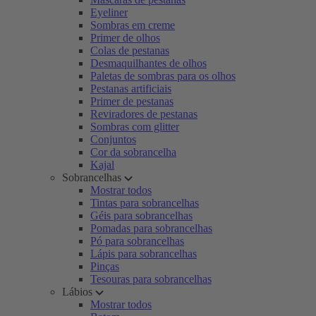
Eyeliner
Sombras em creme
Primer de olhos
Colas de pestanas
Desmaquilhantes de olhos
Paletas de sombras para os olhos
Pestanas artificiais
Primer de pestanas
Reviradores de pestanas
Sombras com glitter
Conjuntos
Cor da sobrancelha
Kajal
Sobrancelhas
Mostrar todos
Tintas para sobrancelhas
Géis para sobrancelhas
Pomadas para sobrancelhas
Pó para sobrancelhas
Lápis para sobrancelhas
Pinças
Tesouras para sobrancelhas
Lábios
Mostrar todos