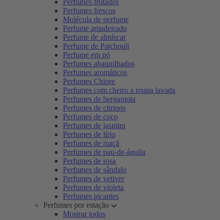
Perfumes frutados
Perfumes frescos
Molécula de perfume
Perfume amadeirado
Perfume de almíscar
Perfume de Patchouli
Perfume em pó
Perfumes abaunilhados
Perfumes aromáticos
Perfumes Chipre
Perfumes com cheiro a roupa lavada
Perfumes de bergamota
Perfumes de citrinos
Perfumes de coco
Perfumes de jasmim
Perfumes de lírio
Perfumes de maçã
Perfumes de pau-de-águila
Perfumes de rosa
Perfumes de sândalo
Perfumes de vetiver
Perfumes de violeta
Perfumes picantes
Perfumes por estação
Mostrar todos