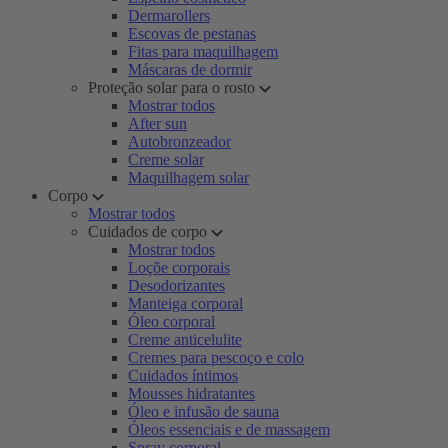
Dermarollers
Escovas de pestanas
Fitas para maquilhagem
Máscaras de dormir
Proteção solar para o rosto
Mostrar todos
After sun
Autobronzeador
Creme solar
Maquilhagem solar
Corpo
Mostrar todos
Cuidados de corpo
Mostrar todos
Loçõe corporais
Desodorizantes
Manteiga corporal
Óleo corporal
Creme anticelulite
Cremes para pescoço e colo
Cuidados íntimos
Mousses hidratantes
Óleo e infusão de sauna
Óleos essenciais e de massagem
Spray corporal