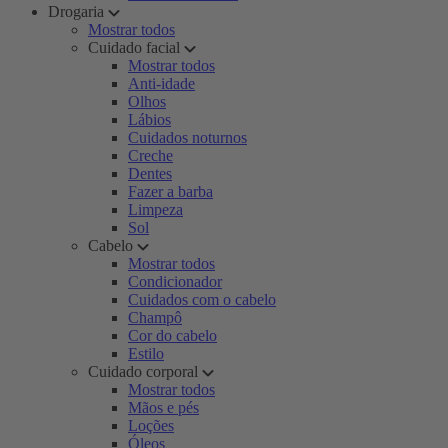
Drogaria
Mostrar todos
Cuidado facial
Mostrar todos
Anti-idade
Olhos
Lábios
Cuidados noturnos
Creche
Dentes
Fazer a barba
Limpeza
Sol
Cabelo
Mostrar todos
Condicionador
Cuidados com o cabelo
Champô
Cor do cabelo
Estilo
Cuidado corporal
Mostrar todos
Mãos e pés
Loções
Óleos