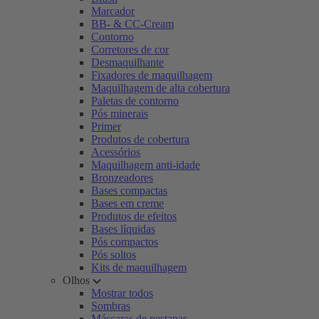
Marcador
BB- & CC-Cream
Contorno
Corretores de cor
Desmaquilhante
Fixadores de maquilhagem
Maquilhagem de alta cobertura
Paletas de contorno
Pós minerais
Primer
Produtos de cobertura
Acessórios
Maquilhagem anti-idade
Bronzeadores
Bases compactas
Bases em creme
Produtos de efeitos
Bases líquidas
Pós compactos
Pós soltos
Kits de maquilhagem
Olhos
Mostrar todos
Sombras
Máscaras de pestanas