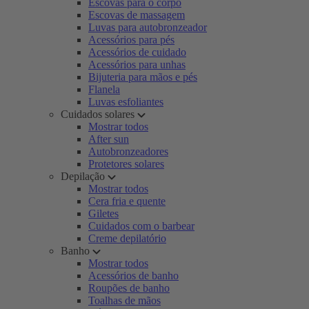
Escovas para o corpo
Escovas de massagem
Luvas para autobronzeador
Acessórios para pés
Acessórios de cuidado
Acessórios para unhas
Bijuteria para mãos e pés
Flanela
Luvas esfoliantes
Cuidados solares
Mostrar todos
After sun
Autobronzeadores
Protetores solares
Depilação
Mostrar todos
Cera fria e quente
Giletes
Cuidados com o barbear
Creme depilatório
Banho
Mostrar todos
Acessórios de banho
Roupões de banho
Toalhas de mãos