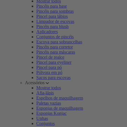
Mostrar todos
Pincéis para base
Pincéis para sombras
Pincel para lábios
Limpador de escovas
Pincéis para blush
Aplicadores
Conjuntos de pincéis
Escova para sobrancelhas
Pincéis para corretor
Pincéis para máscaras
Pincel de realce
Pincel para eyeliner
Pincel para pó
Pólvora em pó
Sacos para escovas
Acessórios
Mostrar todos
Afia-lápis
Espelhos de maquilhagem
Paletas vazias
Esponjas de maquilhagem
Esponjas Konjac
Unhas
Conjuntos