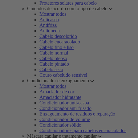
Protetores solares para cabelo
Cuidados de acordo com o tipo de cabelo
Mostrar todos
Anticaspa
Antifrizz
Antiqueda
Cabelo descolorido
Cabelo encaracolado
Cabelo fino e liso
Cabelo normal
Cabelo oleoso
Cabelo pintado
Cabelo seco
Couro cabeludo sensível
Condicionador e enxaguamento
Mostrar todos
Amaciador de cor
Amaciador hidratante
Condicionador anti-caspa
Condicionador anti-frisado
Enxaguamento de resíduos e reparação
Condicionador de volume
Condicionador sólido
Condicionadores para cabelos encaracolados
Máscara capilar e tratamento capilar