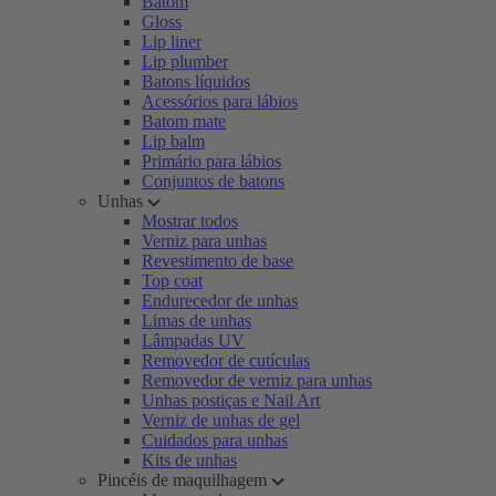
Batom
Gloss
Lip liner
Lip plumber
Batons líquidos
Acessórios para lábios
Batom mate
Lip balm
Primário para lábios
Conjuntos de batons
Unhas
Mostrar todos
Verniz para unhas
Revestimento de base
Top coat
Endurecedor de unhas
Limas de unhas
Lâmpadas UV
Removedor de cutículas
Removedor de verniz para unhas
Unhas postiças e Nail Art
Verniz de unhas de gel
Cuidados para unhas
Kits de unhas
Pincéis de maquilhagem