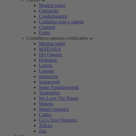
Mostrar todos
Coloração
Condicionador
Cuidados com o cabelo
Champô
Estilo
Cosméticos naturais certificados
Mostrar todos
MÁDARA
Hej Organic
Heliotrop
Lavera
Logona
primavera
Santaverde
Sante Naturkosmetik
Tautropfen
We Love The Planet
Weleda
Mukti Organics
Cattier
GG's True Organics
Trilogy
Zao