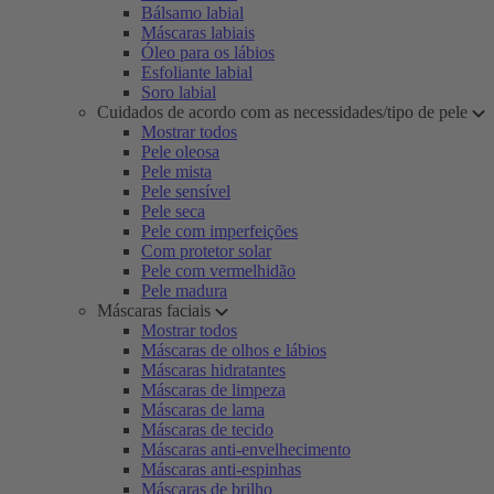
Bálsamo labial
Máscaras labiais
Óleo para os lábios
Esfoliante labial
Soro labial
Cuidados de acordo com as necessidades/tipo de pele
Mostrar todos
Pele oleosa
Pele mista
Pele sensível
Pele seca
Pele com imperfeições
Com protetor solar
Pele com vermelhidão
Pele madura
Máscaras faciais
Mostrar todos
Máscaras de olhos e lábios
Máscaras hidratantes
Máscaras de limpeza
Máscaras de lama
Máscaras de tecido
Máscaras anti-envelhecimento
Máscaras anti-espinhas
Máscaras de brilho