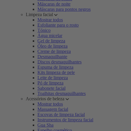
Máscaras de noite
Máscaras para pontos negros
Limpeza facial
Mostrar todos
Esfoliante para o rosto
Tónico
Água micelar
Gel de limpeza
Óleo de limpeza
Creme de limpeza
Desmaquilhante
Discos desmaquilhantes
Espuma de limpeza
Kits limpeza de pele
Leite de limpeza
Pó de limpeza
Sabonete facial
Toalhitas desmaquilhantes
Acessórios de beleza
Mostrar todos
Massagem facial
Escovas de limpeza facial
Instrumentos de limpeza facial
Gua Sha
Espelho cosmético