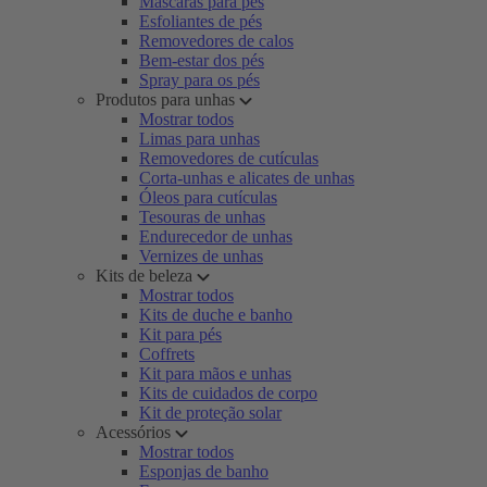
Máscaras para pés
Esfoliantes de pés
Removedores de calos
Bem-estar dos pés
Spray para os pés
Produtos para unhas
Mostrar todos
Limas para unhas
Removedores de cutículas
Corta-unhas e alicates de unhas
Óleos para cutículas
Tesouras de unhas
Endurecedor de unhas
Vernizes de unhas
Kits de beleza
Mostrar todos
Kits de duche e banho
Kit para pés
Coffrets
Kit para mãos e unhas
Kits de cuidados de corpo
Kit de proteção solar
Acessórios
Mostrar todos
Esponjas de banho