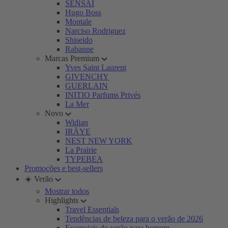
SENSAI
Hugo Boss
Montale
Narciso Rodriguez
Shiseido
Rabanne
Marcas Premium
Yves Saint Laurent
GIVENCHY
GUERLAIN
INITIO Parfums Privés
La Mer
Novo
Widian
IRÄYE
NEST NEW YORK
La Prairie
TYPEBEA
Promoções e best-sellers
☀️ Verão
Mostrar todos
Highlights
Travel Essentials
Tendências de beleza para o verão de 2026
Essenciais de verão para homem