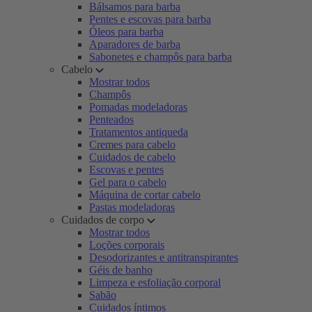
Bálsamos para barba
Pentes e escovas para barba
Óleos para barba
Aparadores de barba
Sabonetes e champôs para barba
Cabelo
Mostrar todos
Champôs
Pomadas modeladoras
Penteados
Tratamentos antiqueda
Cremes para cabelo
Cuidados de cabelo
Escovas e pentes
Gel para o cabelo
Máquina de cortar cabelo
Pastas modeladoras
Cuidados de corpo
Mostrar todos
Loções corporais
Desodorizantes e antitranspirantes
Géis de banho
Limpeza e esfoliação corporal
Sabão
Cuidados íntimos