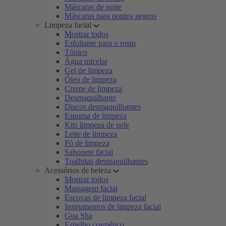
Máscaras de noite
Máscaras para pontos negros
Limpeza facial
Mostrar todos
Esfoliante para o rosto
Tónico
Água micelar
Gel de limpeza
Óleo de limpeza
Creme de limpeza
Desmaquilhante
Discos desmaquilhantes
Espuma de limpeza
Kits limpeza de pele
Leite de limpeza
Pó de limpeza
Sabonete facial
Toalhitas desmaquilhantes
Acessórios de beleza
Mostrar todos
Massagem facial
Escovas de limpeza facial
Instrumentos de limpeza facial
Gua Sha
Espelho cosmético