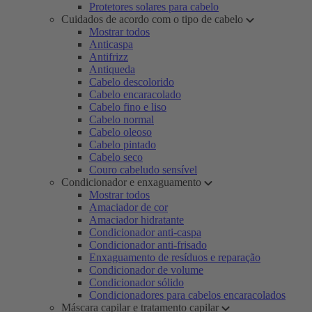
Protetores solares para cabelo
Cuidados de acordo com o tipo de cabelo
Mostrar todos
Anticaspa
Antifrizz
Antiqueda
Cabelo descolorido
Cabelo encaracolado
Cabelo fino e liso
Cabelo normal
Cabelo oleoso
Cabelo pintado
Cabelo seco
Couro cabeludo sensível
Condicionador e enxaguamento
Mostrar todos
Amaciador de cor
Amaciador hidratante
Condicionador anti-caspa
Condicionador anti-frisado
Enxaguamento de resíduos e reparação
Condicionador de volume
Condicionador sólido
Condicionadores para cabelos encaracolados
Máscara capilar e tratamento capilar