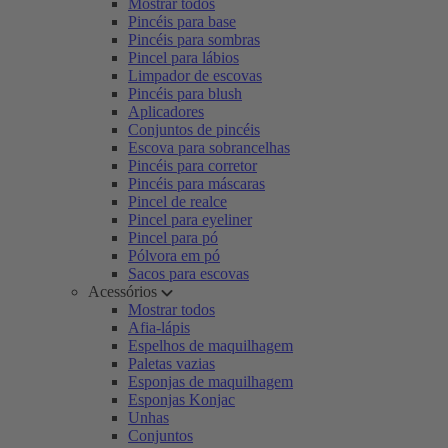
Mostrar todos
Pincéis para base
Pincéis para sombras
Pincel para lábios
Limpador de escovas
Pincéis para blush
Aplicadores
Conjuntos de pincéis
Escova para sobrancelhas
Pincéis para corretor
Pincéis para máscaras
Pincel de realce
Pincel para eyeliner
Pincel para pó
Pólvora em pó
Sacos para escovas
Acessórios
Mostrar todos
Afia-lápis
Espelhos de maquilhagem
Paletas vazias
Esponjas de maquilhagem
Esponjas Konjac
Unhas
Conjuntos