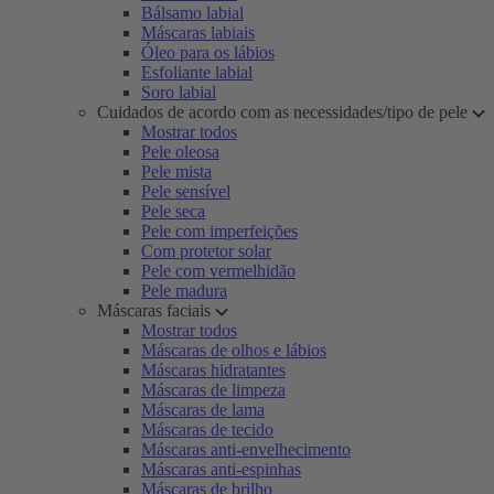
Bálsamo labial
Máscaras labiais
Óleo para os lábios
Esfoliante labial
Soro labial
Cuidados de acordo com as necessidades/tipo de pele
Mostrar todos
Pele oleosa
Pele mista
Pele sensível
Pele seca
Pele com imperfeições
Com protetor solar
Pele com vermelhidão
Pele madura
Máscaras faciais
Mostrar todos
Máscaras de olhos e lábios
Máscaras hidratantes
Máscaras de limpeza
Máscaras de lama
Máscaras de tecido
Máscaras anti-envelhecimento
Máscaras anti-espinhas
Máscaras de brilho