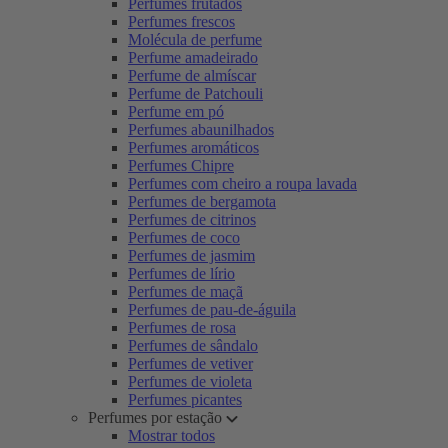
Perfumes frutados
Perfumes frescos
Molécula de perfume
Perfume amadeirado
Perfume de almíscar
Perfume de Patchouli
Perfume em pó
Perfumes abaunilhados
Perfumes aromáticos
Perfumes Chipre
Perfumes com cheiro a roupa lavada
Perfumes de bergamota
Perfumes de citrinos
Perfumes de coco
Perfumes de jasmim
Perfumes de lírio
Perfumes de maçã
Perfumes de pau-de-águila
Perfumes de rosa
Perfumes de sândalo
Perfumes de vetiver
Perfumes de violeta
Perfumes picantes
Perfumes por estação
Mostrar todos