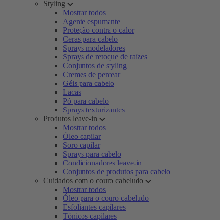
Styling
Mostrar todos
Agente espumante
Proteção contra o calor
Ceras para cabelo
Sprays modeladores
Sprays de retoque de raízes
Conjuntos de styling
Cremes de pentear
Géis para cabelo
Lacas
Pó para cabelo
Sprays texturizantes
Produtos leave-in
Mostrar todos
Óleo capilar
Soro capilar
Sprays para cabelo
Condicionadores leave-in
Conjuntos de produtos para cabelo
Cuidados com o couro cabeludo
Mostrar todos
Óleo para o couro cabeludo
Esfoliantes capilares
Tónicos capilares