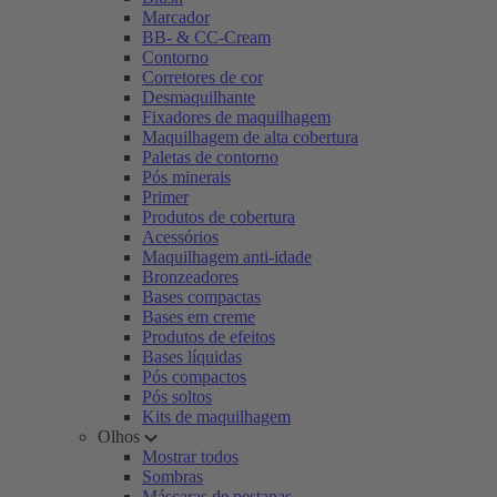
Marcador
BB- & CC-Cream
Contorno
Corretores de cor
Desmaquilhante
Fixadores de maquilhagem
Maquilhagem de alta cobertura
Paletas de contorno
Pós minerais
Primer
Produtos de cobertura
Acessórios
Maquilhagem anti-idade
Bronzeadores
Bases compactas
Bases em creme
Produtos de efeitos
Bases líquidas
Pós compactos
Pós soltos
Kits de maquilhagem
Olhos
Mostrar todos
Sombras
Máscaras de pestanas