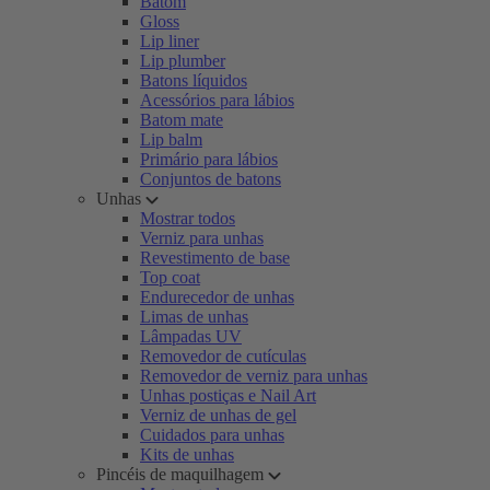
Batom
Gloss
Lip liner
Lip plumber
Batons líquidos
Acessórios para lábios
Batom mate
Lip balm
Primário para lábios
Conjuntos de batons
Unhas
Mostrar todos
Verniz para unhas
Revestimento de base
Top coat
Endurecedor de unhas
Limas de unhas
Lâmpadas UV
Removedor de cutículas
Removedor de verniz para unhas
Unhas postiças e Nail Art
Verniz de unhas de gel
Cuidados para unhas
Kits de unhas
Pincéis de maquilhagem