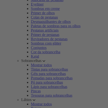
Eyeliner
Sombras em creme
Primer de olhos
Colas de pestanas
Desmaquilhantes de olhos
Paletas de sombras para os olhos
Pestanas artificiais
Primer de pestanas
Reviradores de pestanas
Sombras com glitter
Conjuntos
Cor da sobrancelha
Kajal
Sobrancelhas
Mostrar todos
Tintas para sobrancelhas
Géis para sobrancelhas
Pomadas para sobrancelhas
Pó para sobrancelhas
Lápis para sobrancelhas
Pinças
Tesouras para sobrancelhas
Lábios
Mostrar todos