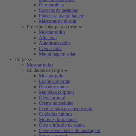
Dermarollers
Escovas de pestanas
Fitas para maquilhagem
Máscaras de dormir
Proteção solar para o rosto
Mostrar todos
After sun
Autobronzeador
Creme solar
Maquilhagem solar
Corpo
Mostrar todos
Cuidados de corpo
Mostrar todos
Loçõe corporais
Desodorizantes
Manteiga corporal
Óleo corporal
Creme anticelulite
Cremes para pescoço e colo
Cuidados íntimos
Mousses hidratantes
Óleo e infusão de sauna
Óleos essenciais e de massagem
Spray corporal