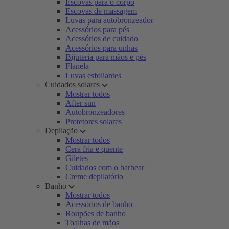
Escovas para o corpo
Escovas de massagem
Luvas para autobronzeador
Acessórios para pés
Acessórios de cuidado
Acessórios para unhas
Bijuteria para mãos e pés
Flanela
Luvas esfoliantes
Cuidados solares
Mostrar todos
After sun
Autobronzeadores
Protetores solares
Depilação
Mostrar todos
Cera fria e quente
Giletes
Cuidados com o barbear
Creme depilatório
Banho
Mostrar todos
Acessórios de banho
Roupões de banho
Toalhas de mãos