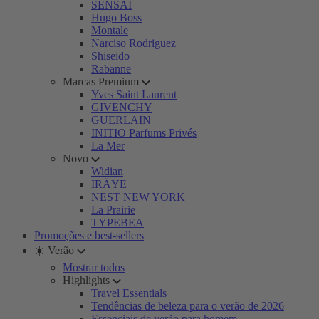
SENSAI
Hugo Boss
Montale
Narciso Rodriguez
Shiseido
Rabanne
Marcas Premium
Yves Saint Laurent
GIVENCHY
GUERLAIN
INITIO Parfums Privés
La Mer
Novo
Widian
IRÄYE
NEST NEW YORK
La Prairie
TYPEBEA
Promoções e best-sellers
☀️ Verão
Mostrar todos
Highlights
Travel Essentials
Tendências de beleza para o verão de 2026
Essenciais de verão para homem