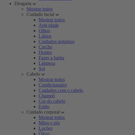
Drogaria
Mostrar todos
Cuidado facial
Mostrar todos
Anti-idade
Olhos
Lábios
Cuidados noturnos
Creche
Dentes
Fazer a barba
Limpeza
Sol
Cabelo
Mostrar todos
Condicionador
Cuidados com o cabelo
Champô
Cor do cabelo
Estilo
Cuidado corporal
Mostrar todos
Mãos e pés
Loções
Óleos