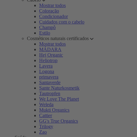
Mostrar todos
Coloração
Condicionador
Cuidados com o cabelo
Champô
Estilo
Cosméticos naturais certificados
Mostrar todos
MÁDARA
Hej Organic
Heliotrop
Lavera
Logona
primavera
Santaverde
Sante Naturkosmetik
Tautropfen
We Love The Planet
Weleda
Mukti Organics
Cattier
GG's True Organics
Trilogy
Zao