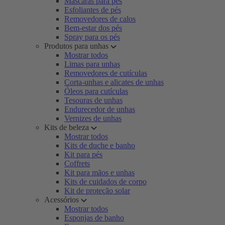
Máscaras para pés
Esfoliantes de pés
Removedores de calos
Bem-estar dos pés
Spray para os pés
Produtos para unhas
Mostrar todos
Limas para unhas
Removedores de cutículas
Corta-unhas e alicates de unhas
Óleos para cutículas
Tesouras de unhas
Endurecedor de unhas
Vernizes de unhas
Kits de beleza
Mostrar todos
Kits de duche e banho
Kit para pés
Coffrets
Kit para mãos e unhas
Kits de cuidados de corpo
Kit de proteção solar
Acessórios
Mostrar todos
Esponjas de banho