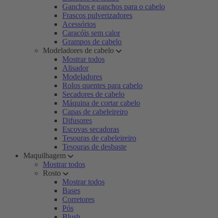
Ganchos e ganchos para o cabelo
Frascos pulverizadores
Acessórios
Caracóis sem calor
Grampos de cabelo
Modeladores de cabelo
Mostrar todos
Alisador
Modeladores
Rolos quentes para cabelo
Secadores de cabelo
Máquina de cortar cabelo
Capas de cabeleireiro
Difusores
Escovas secadoras
Tesouras de cabeleireiro
Tesouras de desbaste
Maquilhagem
Mostrar todos
Rosto
Mostrar todos
Bases
Corretores
Pós
Blush