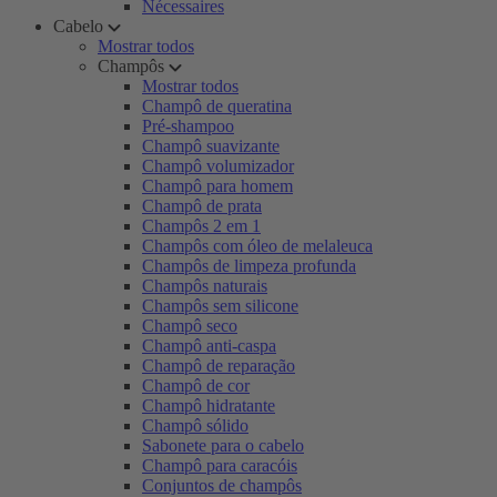
Nécessaires
Cabelo
Mostrar todos
Champôs
Mostrar todos
Champô de queratina
Pré-shampoo
Champô suavizante
Champô volumizador
Champô para homem
Champô de prata
Champôs 2 em 1
Champôs com óleo de melaleuca
Champôs de limpeza profunda
Champôs naturais
Champôs sem silicone
Champô seco
Champô anti-caspa
Champô de reparação
Champô de cor
Champô hidratante
Champô sólido
Sabonete para o cabelo
Champô para caracóis
Conjuntos de champôs