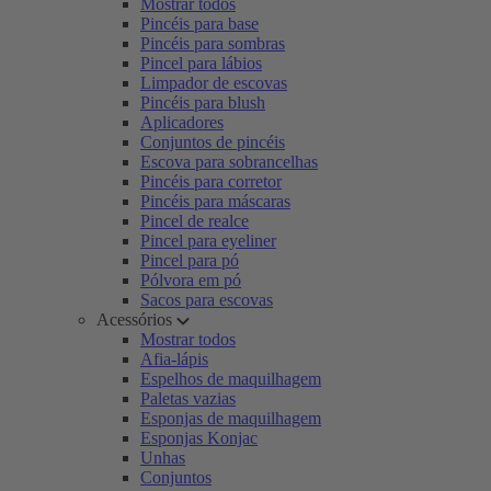
Mostrar todos
Pincéis para base
Pincéis para sombras
Pincel para lábios
Limpador de escovas
Pincéis para blush
Aplicadores
Conjuntos de pincéis
Escova para sobrancelhas
Pincéis para corretor
Pincéis para máscaras
Pincel de realce
Pincel para eyeliner
Pincel para pó
Pólvora em pó
Sacos para escovas
Acessórios
Mostrar todos
Afia-lápis
Espelhos de maquilhagem
Paletas vazias
Esponjas de maquilhagem
Esponjas Konjac
Unhas
Conjuntos