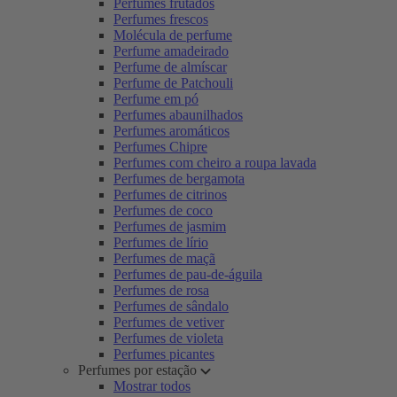
Perfumes frutados
Perfumes frescos
Molécula de perfume
Perfume amadeirado
Perfume de almíscar
Perfume de Patchouli
Perfume em pó
Perfumes abaunilhados
Perfumes aromáticos
Perfumes Chipre
Perfumes com cheiro a roupa lavada
Perfumes de bergamota
Perfumes de citrinos
Perfumes de coco
Perfumes de jasmim
Perfumes de lírio
Perfumes de maçã
Perfumes de pau-de-águila
Perfumes de rosa
Perfumes de sândalo
Perfumes de vetiver
Perfumes de violeta
Perfumes picantes
Perfumes por estação
Mostrar todos