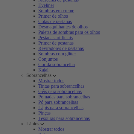
Eyeliner
Sombras em creme
Primer de olhos
Colas de pestanas
Desmaquilhantes de olhos
Paletas de sombras para os olhos
Pestanas artificiais
Primer de pestanas
Reviradores de pestanas
Sombras com glitter
Conjuntos
Cor da sobrancelha
Kajal
Sobrancelhas
Mostrar todos
Tintas para sobrancelhas
Géis para sobrancelhas
Pomadas para sobrancelhas
Pó para sobrancelhas
Lápis para sobrancelhas
Pinças
Tesouras para sobrancelhas
Lábios
Mostrar todos