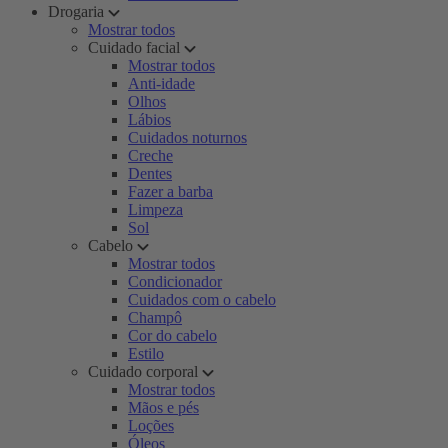
Drogaria
Mostrar todos
Cuidado facial
Mostrar todos
Anti-idade
Olhos
Lábios
Cuidados noturnos
Creche
Dentes
Fazer a barba
Limpeza
Sol
Cabelo
Mostrar todos
Condicionador
Cuidados com o cabelo
Champô
Cor do cabelo
Estilo
Cuidado corporal
Mostrar todos
Mãos e pés
Loções
Óleos