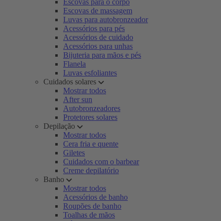
Escovas para o corpo
Escovas de massagem
Luvas para autobronzeador
Acessórios para pés
Acessórios de cuidado
Acessórios para unhas
Bijuteria para mãos e pés
Flanela
Luvas esfoliantes
Cuidados solares
Mostrar todos
After sun
Autobronzeadores
Protetores solares
Depilação
Mostrar todos
Cera fria e quente
Giletes
Cuidados com o barbear
Creme depilatório
Banho
Mostrar todos
Acessórios de banho
Roupões de banho
Toalhas de mãos