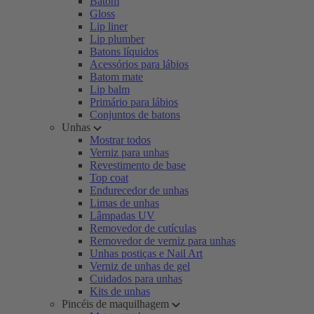
Batom
Gloss
Lip liner
Lip plumber
Batons líquidos
Acessórios para lábios
Batom mate
Lip balm
Primário para lábios
Conjuntos de batons
Unhas
Mostrar todos
Verniz para unhas
Revestimento de base
Top coat
Endurecedor de unhas
Limas de unhas
Lâmpadas UV
Removedor de cutículas
Removedor de verniz para unhas
Unhas postiças e Nail Art
Verniz de unhas de gel
Cuidados para unhas
Kits de unhas
Pincéis de maquilhagem