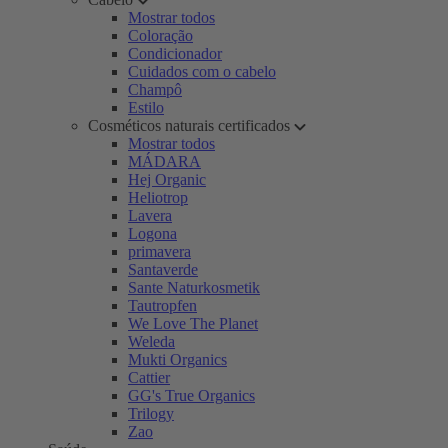
Mostrar todos
Coloração
Condicionador
Cuidados com o cabelo
Champô
Estilo
Cosméticos naturais certificados
Mostrar todos
MÁDARA
Hej Organic
Heliotrop
Lavera
Logona
primavera
Santaverde
Sante Naturkosmetik
Tautropfen
We Love The Planet
Weleda
Mukti Organics
Cattier
GG's True Organics
Trilogy
Zao