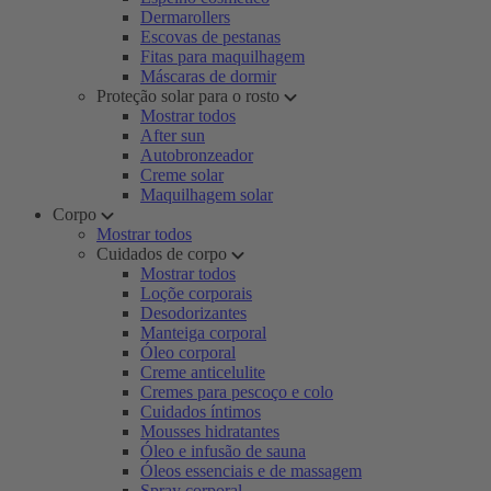
Dermarollers
Escovas de pestanas
Fitas para maquilhagem
Máscaras de dormir
Proteção solar para o rosto
Mostrar todos
After sun
Autobronzeador
Creme solar
Maquilhagem solar
Corpo
Mostrar todos
Cuidados de corpo
Mostrar todos
Loçõe corporais
Desodorizantes
Manteiga corporal
Óleo corporal
Creme anticelulite
Cremes para pescoço e colo
Cuidados íntimos
Mousses hidratantes
Óleo e infusão de sauna
Óleos essenciais e de massagem
Spray corporal