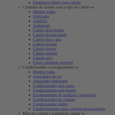
Protetores solares para cabelo
Cuidados de acordo com o tipo de cabelo
Mostrar todos
Anticaspa
Antifrizz
Antiqueda
Cabelo descolorido
Cabelo encaracolado
Cabelo fino e liso
Cabelo normal
Cabelo oleoso
Cabelo pintado
Cabelo seco
Couro cabeludo sensível
Condicionador e enxaguamento
Mostrar todos
Amaciador de cor
Amaciador hidratante
Condicionador anti-caspa
Condicionador anti-frisado
Enxaguamento de resíduos e reparação
Condicionador de volume
Condicionador sólido
Condicionadores para cabelos encaracolados
Máscara capilar e tratamento capilar