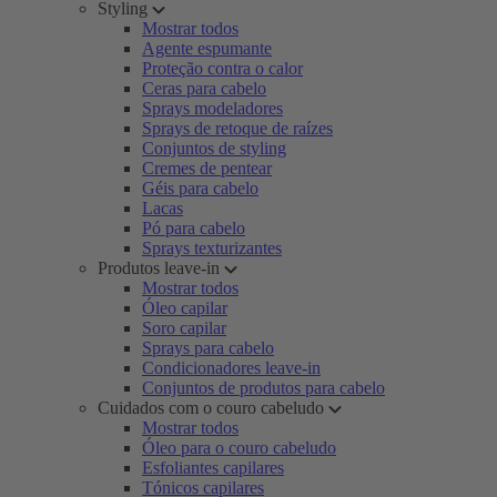
Styling
Mostrar todos
Agente espumante
Proteção contra o calor
Ceras para cabelo
Sprays modeladores
Sprays de retoque de raízes
Conjuntos de styling
Cremes de pentear
Géis para cabelo
Lacas
Pó para cabelo
Sprays texturizantes
Produtos leave-in
Mostrar todos
Óleo capilar
Soro capilar
Sprays para cabelo
Condicionadores leave-in
Conjuntos de produtos para cabelo
Cuidados com o couro cabeludo
Mostrar todos
Óleo para o couro cabeludo
Esfoliantes capilares
Tónicos capilares