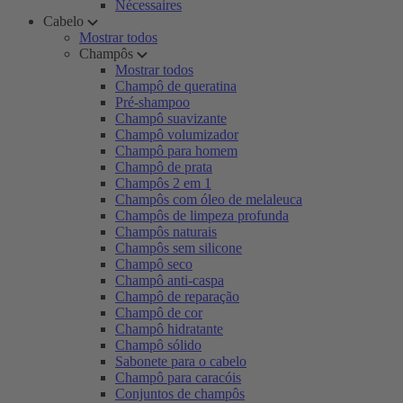
Nécessaires
Cabelo
Mostrar todos
Champôs
Mostrar todos
Champô de queratina
Pré-shampoo
Champô suavizante
Champô volumizador
Champô para homem
Champô de prata
Champôs 2 em 1
Champôs com óleo de melaleuca
Champôs de limpeza profunda
Champôs naturais
Champôs sem silicone
Champô seco
Champô anti-caspa
Champô de reparação
Champô de cor
Champô hidratante
Champô sólido
Sabonete para o cabelo
Champô para caracóis
Conjuntos de champôs