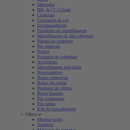
Marcador
BB- & CC-Cream
Contorno
Corretores de cor
Desmaquilhante
Fixadores de maquilhagem
Maquilhagem de alta cobertura
Paletas de contorno
Pós minerais
Primer
Produtos de cobertura
Acessórios
Maquilhagem anti-idade
Bronzeadores
Bases compactas
Bases em creme
Produtos de efeitos
Bases líquidas
Pós compactos
Pós soltos
Kits de maquilhagem
Olhos
Mostrar todos
Sombras
Máscaras de pestanas