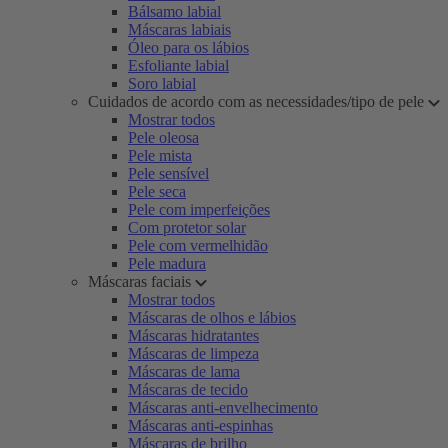
Bálsamo labial
Máscaras labiais
Óleo para os lábios
Esfoliante labial
Soro labial
Cuidados de acordo com as necessidades/tipo de pele
Mostrar todos
Pele oleosa
Pele mista
Pele sensível
Pele seca
Pele com imperfeições
Com protetor solar
Pele com vermelhidão
Pele madura
Máscaras faciais
Mostrar todos
Máscaras de olhos e lábios
Máscaras hidratantes
Máscaras de limpeza
Máscaras de lama
Máscaras de tecido
Máscaras anti-envelhecimento
Máscaras anti-espinhas
Máscaras de brilho