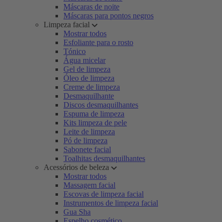
Máscaras de noite
Máscaras para pontos negros
Limpeza facial
Mostrar todos
Esfoliante para o rosto
Tónico
Água micelar
Gel de limpeza
Óleo de limpeza
Creme de limpeza
Desmaquilhante
Discos desmaquilhantes
Espuma de limpeza
Kits limpeza de pele
Leite de limpeza
Pó de limpeza
Sabonete facial
Toalhitas desmaquilhantes
Acessórios de beleza
Mostrar todos
Massagem facial
Escovas de limpeza facial
Instrumentos de limpeza facial
Gua Sha
Espelho cosmético