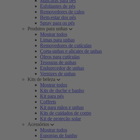
Máscaras para pés
Esfoliantes de pés
Removedores de calos
Bem-estar dos pés
Spray para os pés
Produtos para unhas
Mostrar todos
Limas para unhas
Removedores de cutículas
Corta-unhas e alicates de unhas
Óleos para cutículas
Tesouras de unhas
Endurecedor de unhas
Vernizes de unhas
Kits de beleza
Mostrar todos
Kits de duche e banho
Kit para pés
Coffrets
Kit para mãos e unhas
Kits de cuidados de corpo
Kit de proteção solar
Acessórios
Mostrar todos
Esponjas de banho