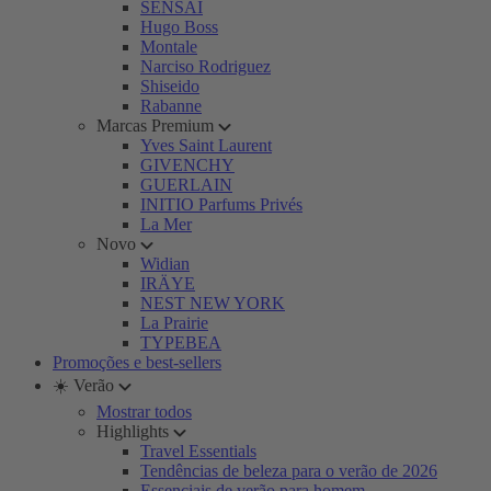
SENSAI
Hugo Boss
Montale
Narciso Rodriguez
Shiseido
Rabanne
Marcas Premium
Yves Saint Laurent
GIVENCHY
GUERLAIN
INITIO Parfums Privés
La Mer
Novo
Widian
IRÄYE
NEST NEW YORK
La Prairie
TYPEBEA
Promoções e best-sellers
☀️ Verão
Mostrar todos
Highlights
Travel Essentials
Tendências de beleza para o verão de 2026
Essenciais de verão para homem