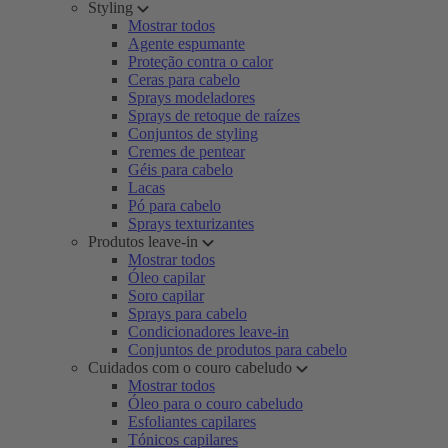
Styling
Mostrar todos
Agente espumante
Proteção contra o calor
Ceras para cabelo
Sprays modeladores
Sprays de retoque de raízes
Conjuntos de styling
Cremes de pentear
Géis para cabelo
Lacas
Pó para cabelo
Sprays texturizantes
Produtos leave-in
Mostrar todos
Óleo capilar
Soro capilar
Sprays para cabelo
Condicionadores leave-in
Conjuntos de produtos para cabelo
Cuidados com o couro cabeludo
Mostrar todos
Óleo para o couro cabeludo
Esfoliantes capilares
Tónicos capilares