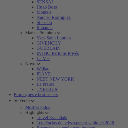
SENSAI
Hugo Boss
Montale
Narciso Rodriguez
Shiseido
Rabanne
Marcas Premium
Yves Saint Laurent
GIVENCHY
GUERLAIN
INITIO Parfums Privés
La Mer
Novo
Widian
IRÄYE
NEST NEW YORK
La Prairie
TYPEBEA
Promoções e best-sellers
☀️ Verão
Mostrar todos
Highlights
Travel Essentials
Tendências de beleza para o verão de 2026
Essenciais de verão para homem