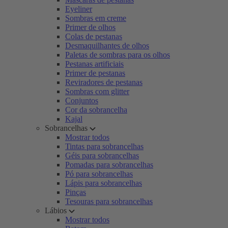
Eyeliner
Sombras em creme
Primer de olhos
Colas de pestanas
Desmaquilhantes de olhos
Paletas de sombras para os olhos
Pestanas artificiais
Primer de pestanas
Reviradores de pestanas
Sombras com glitter
Conjuntos
Cor da sobrancelha
Kajal
Sobrancelhas
Mostrar todos
Tintas para sobrancelhas
Géis para sobrancelhas
Pomadas para sobrancelhas
Pó para sobrancelhas
Lápis para sobrancelhas
Pinças
Tesouras para sobrancelhas
Lábios
Mostrar todos