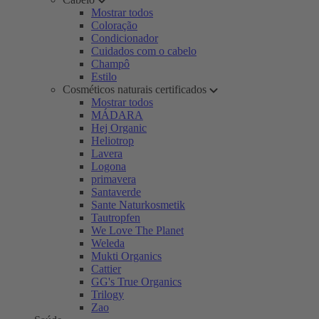
Mostrar todos
Coloração
Condicionador
Cuidados com o cabelo
Champô
Estilo
Cosméticos naturais certificados
Mostrar todos
MÁDARA
Hej Organic
Heliotrop
Lavera
Logona
primavera
Santaverde
Sante Naturkosmetik
Tautropfen
We Love The Planet
Weleda
Mukti Organics
Cattier
GG's True Organics
Trilogy
Zao