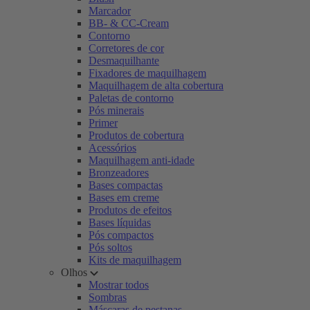
Marcador
BB- & CC-Cream
Contorno
Corretores de cor
Desmaquilhante
Fixadores de maquilhagem
Maquilhagem de alta cobertura
Paletas de contorno
Pós minerais
Primer
Produtos de cobertura
Acessórios
Maquilhagem anti-idade
Bronzeadores
Bases compactas
Bases em creme
Produtos de efeitos
Bases líquidas
Pós compactos
Pós soltos
Kits de maquilhagem
Olhos
Mostrar todos
Sombras
Máscaras de pestanas