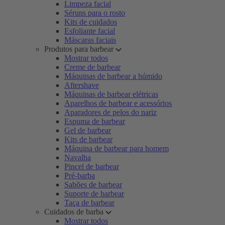
Limpeza facial
Séruns para o rosto
Kits de cuidados
Esfoliante facial
Máscaras faciais
Produtos para barbear
Mostrar todos
Creme de barbear
Máquinas de barbear a húmido
Aftershave
Máquinas de barbear elétricas
Aparelhos de barbear e acessórios
Aparadores de pelos do nariz
Espuma de barbear
Gel de barbear
Kits de barbear
Máquina de barbear para homem
Navalha
Pincel de barbear
Pré-barba
Sabões de barbear
Suporte de barbear
Taça de barbear
Cuidados de barba
Mostrar todos