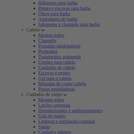
Bálsamos para barba
Pentes e escovas para barba
Óleos para barba
Aparadores de barba
Sabonetes e champôs para barba
Cabelo
Mostrar todos
Champôs
Pomadas modeladoras
Penteados
Tratamentos antiqueda
Cremes para cabelo
Cuidados de cabelo
Escovas e pentes
Gel para o cabelo
Máquina de cortar cabelo
Pastas modeladoras
Cuidados de corpo
Mostrar todos
Loções corporais
Desodorizantes e antitranspirantes
Géis de banho
Limpeza e esfoliação corporal
Sabão
Cuidados íntimos