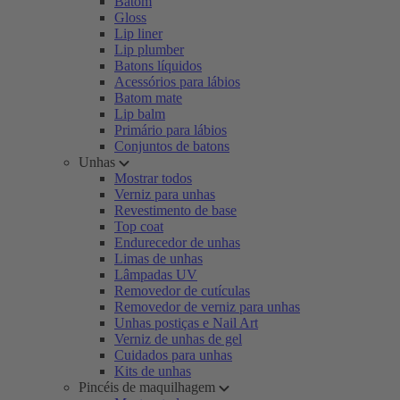
Batom
Gloss
Lip liner
Lip plumber
Batons líquidos
Acessórios para lábios
Batom mate
Lip balm
Primário para lábios
Conjuntos de batons
Unhas
Mostrar todos
Verniz para unhas
Revestimento de base
Top coat
Endurecedor de unhas
Limas de unhas
Lâmpadas UV
Removedor de cutículas
Removedor de verniz para unhas
Unhas postiças e Nail Art
Verniz de unhas de gel
Cuidados para unhas
Kits de unhas
Pincéis de maquilhagem