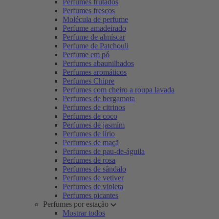
Perfumes frutados
Perfumes frescos
Molécula de perfume
Perfume amadeirado
Perfume de almíscar
Perfume de Patchouli
Perfume em pó
Perfumes abaunilhados
Perfumes aromáticos
Perfumes Chipre
Perfumes com cheiro a roupa lavada
Perfumes de bergamota
Perfumes de citrinos
Perfumes de coco
Perfumes de jasmim
Perfumes de lírio
Perfumes de maçã
Perfumes de pau-de-águila
Perfumes de rosa
Perfumes de sândalo
Perfumes de vetiver
Perfumes de violeta
Perfumes picantes
Perfumes por estação
Mostrar todos