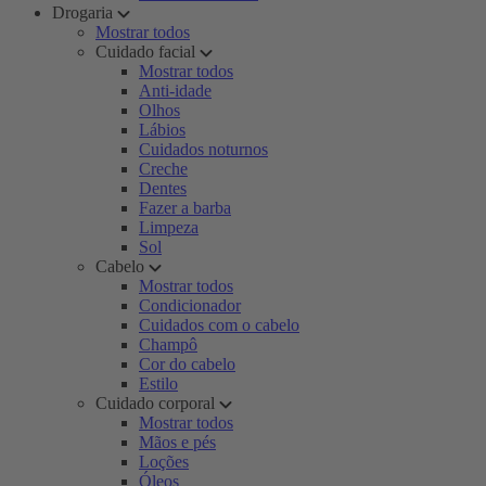
Drogaria
Mostrar todos
Cuidado facial
Mostrar todos
Anti-idade
Olhos
Lábios
Cuidados noturnos
Creche
Dentes
Fazer a barba
Limpeza
Sol
Cabelo
Mostrar todos
Condicionador
Cuidados com o cabelo
Champô
Cor do cabelo
Estilo
Cuidado corporal
Mostrar todos
Mãos e pés
Loções
Óleos