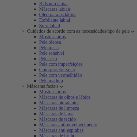
Bálsamo labial
Máscaras labiais
Óleo para os lábios
Esfoliante labial
Soro labial
Cuidados de acordo com as necessidades/tipo de pele
Mostrar todos
Pele oleosa
Pele mista
Pele sensível
Pele seca
Pele com imperfeições
Com protetor solar
Pele com vermelhidão
Pele madura
Máscaras faciais
Mostrar todos
Máscaras de olhos e lábios
Máscaras hidratantes
Máscaras de limpeza
Máscaras de lama
Máscaras de tecido
Máscaras anti-envelhecimento
Máscaras anti-espinhas
Máscaras de brilho