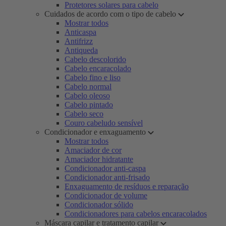
Protetores solares para cabelo
Cuidados de acordo com o tipo de cabelo
Mostrar todos
Anticaspa
Antifrizz
Antiqueda
Cabelo descolorido
Cabelo encaracolado
Cabelo fino e liso
Cabelo normal
Cabelo oleoso
Cabelo pintado
Cabelo seco
Couro cabeludo sensível
Condicionador e enxaguamento
Mostrar todos
Amaciador de cor
Amaciador hidratante
Condicionador anti-caspa
Condicionador anti-frisado
Enxaguamento de resíduos e reparação
Condicionador de volume
Condicionador sólido
Condicionadores para cabelos encaracolados
Máscara capilar e tratamento capilar