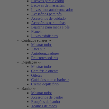
Escovas para o corpo
Escovas de massagem
Luvas para autobronzeador
Acessórios para pés
Acessórios de cuidado
Acessórios para unhas
Bijuteria para mãos e pés
Flanela
Luvas esfoliantes
Cuidados solares
Mostrar todos
After sun
Autobronzeadores
Protetores solares
Depilação
Mostrar todos
Cera fria e quente
Giletes
Cuidados com o barbear
Creme depilatório
Banho
Mostrar todos
Acessórios de banho
Roupões de banho
Toalhas de mãos