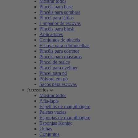
Mostrar todos
Pincéis para base
Pincéis para sombras
Pincel para lábios
Limpador de escovas
Pincéis para blush
Aplicadores
Conjuntos de pincéis
Escova para sobrancelhas
Pincéis para corretor
Pincéis para máscaras
Pincel de realce
Pincel para eyeliner
Pincel para pó
Pólvora em pó
Sacos para escovas
Acessórios
Mostrar todos
Afia-lápis
Espelhos de maquilhagem
Paletas vazias
Esponjas de maquilhagem
Esponjas Konjac
Unhas
Conjuntos