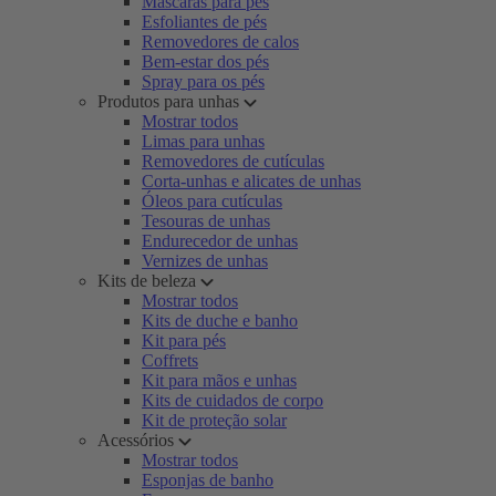
Máscaras para pés
Esfoliantes de pés
Removedores de calos
Bem-estar dos pés
Spray para os pés
Produtos para unhas
Mostrar todos
Limas para unhas
Removedores de cutículas
Corta-unhas e alicates de unhas
Óleos para cutículas
Tesouras de unhas
Endurecedor de unhas
Vernizes de unhas
Kits de beleza
Mostrar todos
Kits de duche e banho
Kit para pés
Coffrets
Kit para mãos e unhas
Kits de cuidados de corpo
Kit de proteção solar
Acessórios
Mostrar todos
Esponjas de banho