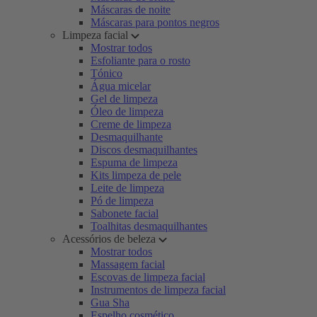
Máscaras de noite
Máscaras para pontos negros
Limpeza facial
Mostrar todos
Esfoliante para o rosto
Tónico
Água micelar
Gel de limpeza
Óleo de limpeza
Creme de limpeza
Desmaquilhante
Discos desmaquilhantes
Espuma de limpeza
Kits limpeza de pele
Leite de limpeza
Pó de limpeza
Sabonete facial
Toalhitas desmaquilhantes
Acessórios de beleza
Mostrar todos
Massagem facial
Escovas de limpeza facial
Instrumentos de limpeza facial
Gua Sha
Espelho cosmético