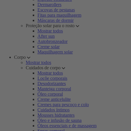
Dermarollers
Escovas de pestanas
Fitas para maquilhagem
Máscaras de dormir
Proteção solar para o rosto
Mostrar todos
After sun
Autobronzeador
Creme solar
Maquilhagem solar
Corpo
Mostrar todos
Cuidados de corpo
Mostrar todos
Loçõe corporais
Desodorizantes
Manteiga corporal
Óleo corporal
Creme anticelulite
Cremes para pescoço e colo
Cuidados íntimos
Mousses hidratantes
Óleo e infusão de sauna
Óleos essenciais e de massagem
Spray corporal