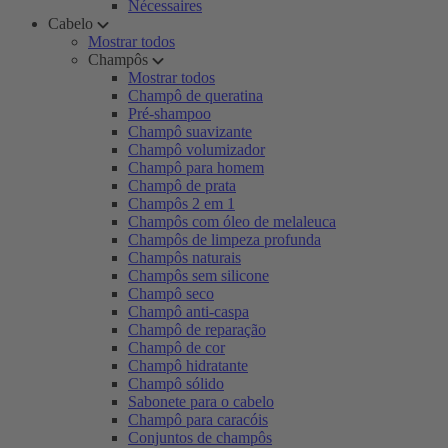
Nécessaires
Cabelo
Mostrar todos
Champôs
Mostrar todos
Champô de queratina
Pré-shampoo
Champô suavizante
Champô volumizador
Champô para homem
Champô de prata
Champôs 2 em 1
Champôs com óleo de melaleuca
Champôs de limpeza profunda
Champôs naturais
Champôs sem silicone
Champô seco
Champô anti-caspa
Champô de reparação
Champô de cor
Champô hidratante
Champô sólido
Sabonete para o cabelo
Champô para caracóis
Conjuntos de champôs