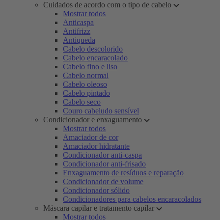
Cuidados de acordo com o tipo de cabelo
Mostrar todos
Anticaspa
Antifrizz
Antiqueda
Cabelo descolorido
Cabelo encaracolado
Cabelo fino e liso
Cabelo normal
Cabelo oleoso
Cabelo pintado
Cabelo seco
Couro cabeludo sensível
Condicionador e enxaguamento
Mostrar todos
Amaciador de cor
Amaciador hidratante
Condicionador anti-caspa
Condicionador anti-frisado
Enxaguamento de resíduos e reparação
Condicionador de volume
Condicionador sólido
Condicionadores para cabelos encaracolados
Máscara capilar e tratamento capilar
Mostrar todos