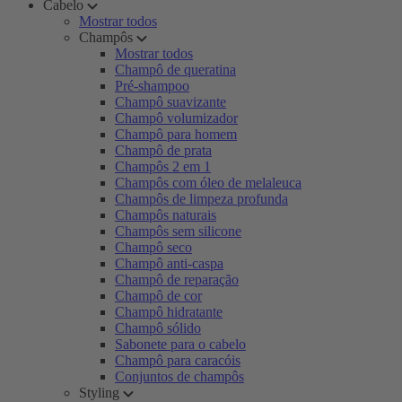
Cabelo
Mostrar todos
Champôs
Mostrar todos
Champô de queratina
Pré-shampoo
Champô suavizante
Champô volumizador
Champô para homem
Champô de prata
Champôs 2 em 1
Champôs com óleo de melaleuca
Champôs de limpeza profunda
Champôs naturais
Champôs sem silicone
Champô seco
Champô anti-caspa
Champô de reparação
Champô de cor
Champô hidratante
Champô sólido
Sabonete para o cabelo
Champô para caracóis
Conjuntos de champôs
Styling