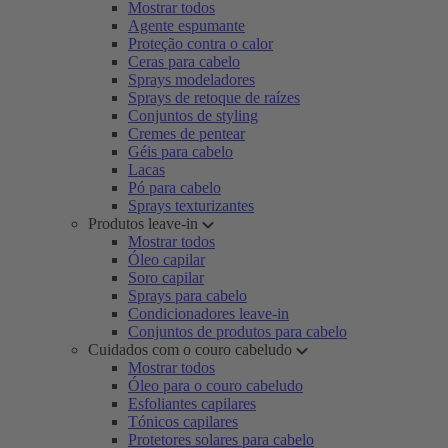
Mostrar todos
Agente espumante
Proteção contra o calor
Ceras para cabelo
Sprays modeladores
Sprays de retoque de raízes
Conjuntos de styling
Cremes de pentear
Géis para cabelo
Lacas
Pó para cabelo
Sprays texturizantes
Produtos leave-in
Mostrar todos
Óleo capilar
Soro capilar
Sprays para cabelo
Condicionadores leave-in
Conjuntos de produtos para cabelo
Cuidados com o couro cabeludo
Mostrar todos
Óleo para o couro cabeludo
Esfoliantes capilares
Tónicos capilares
Protetores solares para cabelo