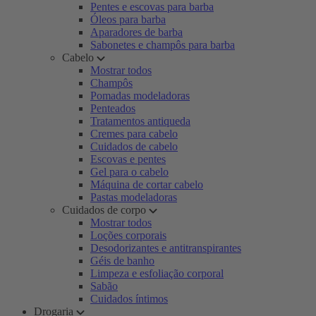
Pentes e escovas para barba
Óleos para barba
Aparadores de barba
Sabonetes e champôs para barba
Cabelo
Mostrar todos
Champôs
Pomadas modeladoras
Penteados
Tratamentos antiqueda
Cremes para cabelo
Cuidados de cabelo
Escovas e pentes
Gel para o cabelo
Máquina de cortar cabelo
Pastas modeladoras
Cuidados de corpo
Mostrar todos
Loções corporais
Desodorizantes e antitranspirantes
Géis de banho
Limpeza e esfoliação corporal
Sabão
Cuidados íntimos
Drogaria