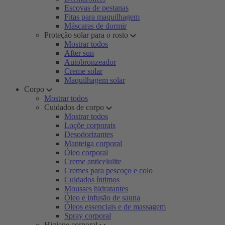
Escovas de pestanas
Fitas para maquilhagem
Máscaras de dormir
Proteção solar para o rosto
Mostrar todos
After sun
Autobronzeador
Creme solar
Maquilhagem solar
Corpo
Mostrar todos
Cuidados de corpo
Mostrar todos
Loçõe corporais
Desodorizantes
Manteiga corporal
Óleo corporal
Creme anticelulite
Cremes para pescoço e colo
Cuidados íntimos
Mousses hidratantes
Óleo e infusão de sauna
Óleos essenciais e de massagem
Spray corporal
Higiene corporal