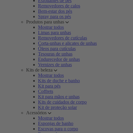
Esfoliantes de pés
Removedores de calos
Bem-estar dos pés
Spray para os pés
Produtos para unhas
Mostrar todos
Limas para unhas
Removedores de cutículas
Corta-unhas e alicates de unhas
Óleos para cutículas
Tesouras de unhas
Endurecedor de unhas
Vernizes de unhas
Kits de beleza
Mostrar todos
Kits de duche e banho
Kit para pés
Coffrets
Kit para mãos e unhas
Kits de cuidados de corpo
Kit de proteção solar
Acessórios
Mostrar todos
Esponjas de banho
Escovas para o corpo