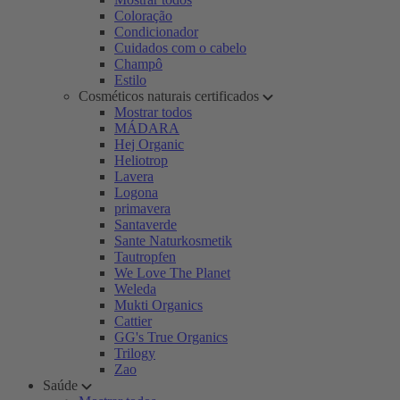
Coloração
Condicionador
Cuidados com o cabelo
Champô
Estilo
Cosméticos naturais certificados
Mostrar todos
MÁDARA
Hej Organic
Heliotrop
Lavera
Logona
primavera
Santaverde
Sante Naturkosmetik
Tautropfen
We Love The Planet
Weleda
Mukti Organics
Cattier
GG's True Organics
Trilogy
Zao
Saúde