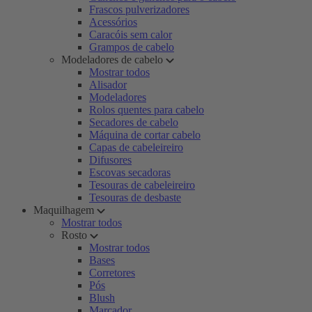
Frascos pulverizadores
Acessórios
Caracóis sem calor
Grampos de cabelo
Modeladores de cabelo
Mostrar todos
Alisador
Modeladores
Rolos quentes para cabelo
Secadores de cabelo
Máquina de cortar cabelo
Capas de cabeleireiro
Difusores
Escovas secadoras
Tesouras de cabeleireiro
Tesouras de desbaste
Maquilhagem
Mostrar todos
Rosto
Mostrar todos
Bases
Corretores
Pós
Blush
Marcador