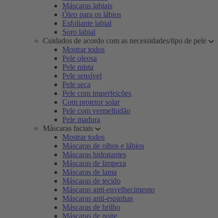
Máscaras labiais
Óleo para os lábios
Esfoliante labial
Soro labial
Cuidados de acordo com as necessidades/tipo de pele
Mostrar todos
Pele oleosa
Pele mista
Pele sensível
Pele seca
Pele com imperfeições
Com protetor solar
Pele com vermelhidão
Pele madura
Máscaras faciais
Mostrar todos
Máscaras de olhos e lábios
Máscaras hidratantes
Máscaras de limpeza
Máscaras de lama
Máscaras de tecido
Máscaras anti-envelhecimento
Máscaras anti-espinhas
Máscaras de brilho
Máscaras de noite