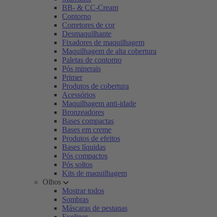
BB- & CC-Cream
Contorno
Corretores de cor
Desmaquilhante
Fixadores de maquilhagem
Maquilhagem de alta cobertura
Paletas de contorno
Pós minerais
Primer
Produtos de cobertura
Acessórios
Maquilhagem anti-idade
Bronzeadores
Bases compactas
Bases em creme
Produtos de efeitos
Bases líquidas
Pós compactos
Pós soltos
Kits de maquilhagem
Olhos
Mostrar todos
Sombras
Máscaras de pestanas
Eyeliner