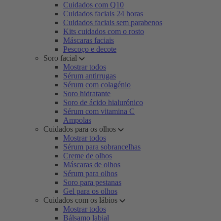
Cuidados com Q10
Cuidados faciais 24 horas
Cuidados faciais sem parabenos
Kits cuidados com o rosto
Máscaras faciais
Pescoço e decote
Soro facial
Mostrar todos
Sérum antirrugas
Sérum com colagénio
Soro hidratante
Soro de ácido hialurónico
Sérum com vitamina C
Ampolas
Cuidados para os olhos
Mostrar todos
Sérum para sobrancelhas
Creme de olhos
Máscaras de olhos
Sérum para olhos
Soro para pestanas
Gel para os olhos
Cuidados com os lábios
Mostrar todos
Bálsamo labial