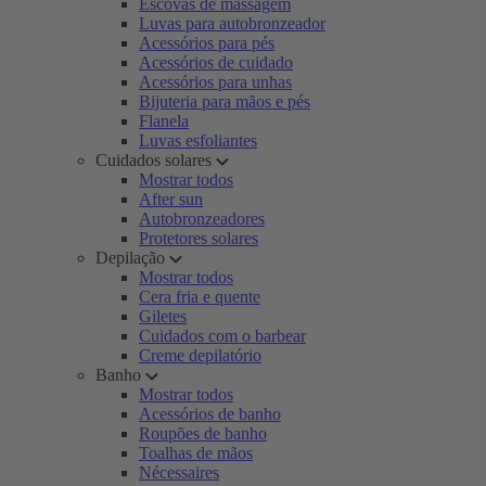
Escovas de massagem
Luvas para autobronzeador
Acessórios para pés
Acessórios de cuidado
Acessórios para unhas
Bijuteria para mãos e pés
Flanela
Luvas esfoliantes
Cuidados solares
Mostrar todos
After sun
Autobronzeadores
Protetores solares
Depilação
Mostrar todos
Cera fria e quente
Giletes
Cuidados com o barbear
Creme depilatório
Banho
Mostrar todos
Acessórios de banho
Roupões de banho
Toalhas de mãos
Nécessaires