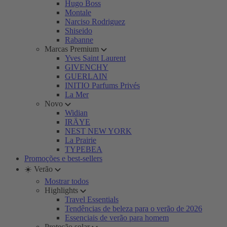
Hugo Boss
Montale
Narciso Rodriguez
Shiseido
Rabanne
Marcas Premium
Yves Saint Laurent
GIVENCHY
GUERLAIN
INITIO Parfums Privés
La Mer
Novo
Widian
IRÄYE
NEST NEW YORK
La Prairie
TYPEBEA
Promoções e best-sellers
☀️ Verão
Mostrar todos
Highlights
Travel Essentials
Tendências de beleza para o verão de 2026
Essenciais de verão para homem
Proteção solar