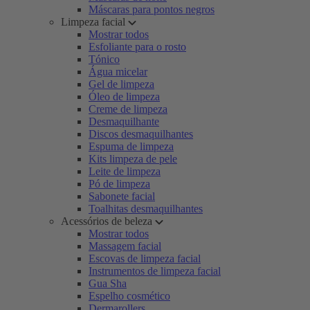
Máscaras para pontos negros
Limpeza facial
Mostrar todos
Esfoliante para o rosto
Tónico
Água micelar
Gel de limpeza
Óleo de limpeza
Creme de limpeza
Desmaquilhante
Discos desmaquilhantes
Espuma de limpeza
Kits limpeza de pele
Leite de limpeza
Pó de limpeza
Sabonete facial
Toalhitas desmaquilhantes
Acessórios de beleza
Mostrar todos
Massagem facial
Escovas de limpeza facial
Instrumentos de limpeza facial
Gua Sha
Espelho cosmético
Dermarollers