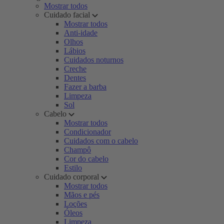
Mostrar todos
Cuidado facial
Mostrar todos
Anti-idade
Olhos
Lábios
Cuidados noturnos
Creche
Dentes
Fazer a barba
Limpeza
Sol
Cabelo
Mostrar todos
Condicionador
Cuidados com o cabelo
Champô
Cor do cabelo
Estilo
Cuidado corporal
Mostrar todos
Mãos e pés
Loções
Óleos
Limpeza