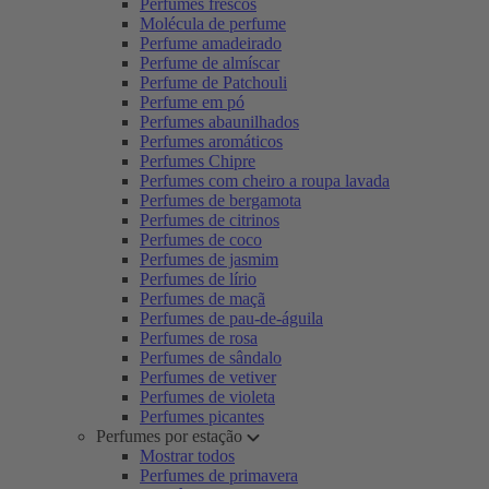
Perfumes frescos
Molécula de perfume
Perfume amadeirado
Perfume de almíscar
Perfume de Patchouli
Perfume em pó
Perfumes abaunilhados
Perfumes aromáticos
Perfumes Chipre
Perfumes com cheiro a roupa lavada
Perfumes de bergamota
Perfumes de citrinos
Perfumes de coco
Perfumes de jasmim
Perfumes de lírio
Perfumes de maçã
Perfumes de pau-de-águila
Perfumes de rosa
Perfumes de sândalo
Perfumes de vetiver
Perfumes de violeta
Perfumes picantes
Perfumes por estação
Mostrar todos
Perfumes de primavera