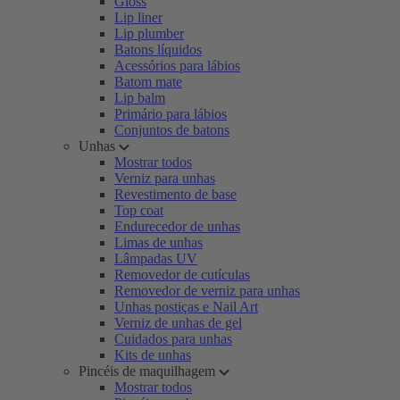
Gloss
Lip liner
Lip plumber
Batons líquidos
Acessórios para lábios
Batom mate
Lip balm
Primário para lábios
Conjuntos de batons
Unhas
Mostrar todos
Verniz para unhas
Revestimento de base
Top coat
Endurecedor de unhas
Limas de unhas
Lâmpadas UV
Removedor de cutículas
Removedor de verniz para unhas
Unhas postiças e Nail Art
Verniz de unhas de gel
Cuidados para unhas
Kits de unhas
Pincéis de maquilhagem
Mostrar todos