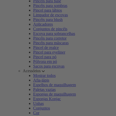
Pincéis para base
Pincéis para sombras
Pincel para lábios
Limpador de escovas
Pincéis para blush
Aplicadores
Conjuntos de pincéis
Escova para sobrancelhas
Pincéis para corretor
Pincéis para máscaras
Pincel de realce
Pincel para eyeliner
Pincel para pó
Pólvora em pó
Sacos para escovas
Acessórios
Mostrar todos
Afia-lápis
Espelhos de maquilhagem
Paletas vazias
Esponjas de maquilhagem
Esponjas Konjac
Unhas
Conjuntos
Cor