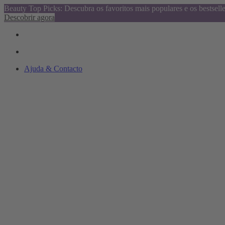
Beauty Top Picks: Descubra os favoritos mais populares e os bestsell
Descobrir agora
Ajuda & Contacto