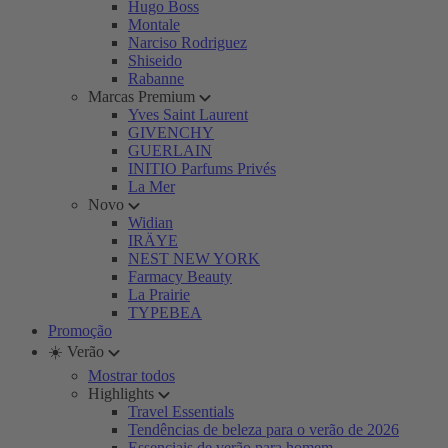
Hugo Boss
Montale
Narciso Rodriguez
Shiseido
Rabanne
Marcas Premium
Yves Saint Laurent
GIVENCHY
GUERLAIN
INITIO Parfums Privés
La Mer
Novo
Widian
IRÄYE
NEST NEW YORK
Farmacy Beauty
La Prairie
TYPEBEA
Promoção
☀️ Verão
Mostrar todos
Highlights
Travel Essentials
Tendências de beleza para o verão de 2026
Essenciais de verão para homem