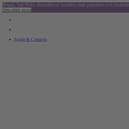
Beauty Top Picks: Descubra os favoritos mais populares e os bestsell
Descobrir agora
Ajuda & Contacto