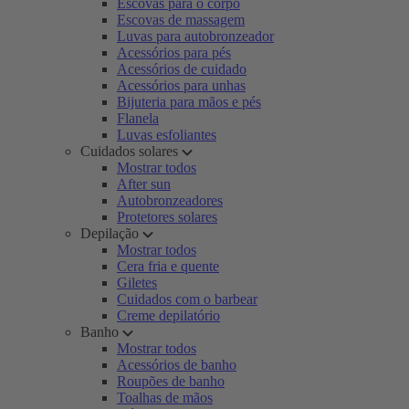
Escovas para o corpo
Escovas de massagem
Luvas para autobronzeador
Acessórios para pés
Acessórios de cuidado
Acessórios para unhas
Bijuteria para mãos e pés
Flanela
Luvas esfoliantes
Cuidados solares
Mostrar todos
After sun
Autobronzeadores
Protetores solares
Depilação
Mostrar todos
Cera fria e quente
Giletes
Cuidados com o barbear
Creme depilatório
Banho
Mostrar todos
Acessórios de banho
Roupões de banho
Toalhas de mãos