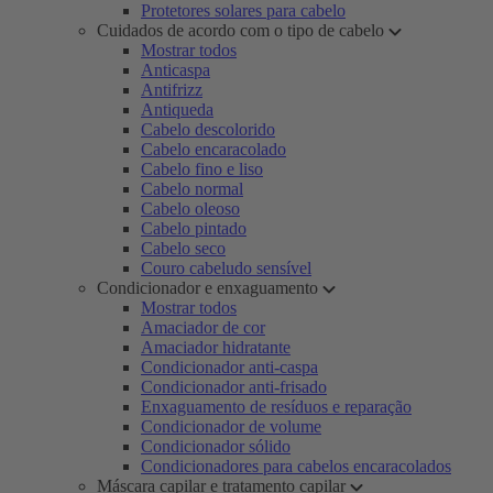
Protetores solares para cabelo
Cuidados de acordo com o tipo de cabelo
Mostrar todos
Anticaspa
Antifrizz
Antiqueda
Cabelo descolorido
Cabelo encaracolado
Cabelo fino e liso
Cabelo normal
Cabelo oleoso
Cabelo pintado
Cabelo seco
Couro cabeludo sensível
Condicionador e enxaguamento
Mostrar todos
Amaciador de cor
Amaciador hidratante
Condicionador anti-caspa
Condicionador anti-frisado
Enxaguamento de resíduos e reparação
Condicionador de volume
Condicionador sólido
Condicionadores para cabelos encaracolados
Máscara capilar e tratamento capilar