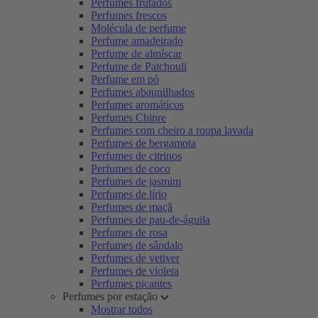
Perfumes frutados
Perfumes frescos
Molécula de perfume
Perfume amadeirado
Perfume de almíscar
Perfume de Patchouli
Perfume em pó
Perfumes abaunilhados
Perfumes aromáticos
Perfumes Chipre
Perfumes com cheiro a roupa lavada
Perfumes de bergamota
Perfumes de citrinos
Perfumes de coco
Perfumes de jasmim
Perfumes de lírio
Perfumes de maçã
Perfumes de pau-de-águila
Perfumes de rosa
Perfumes de sândalo
Perfumes de vetiver
Perfumes de violeta
Perfumes picantes
Perfumes por estação
Mostrar todos