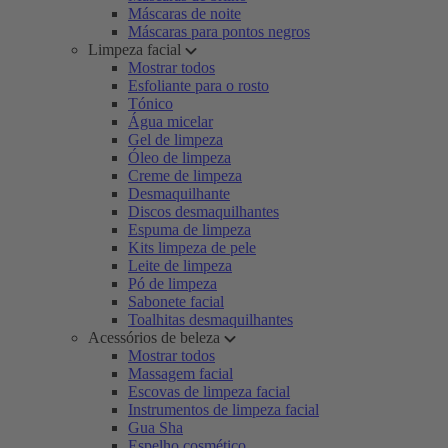
Máscaras de noite
Máscaras para pontos negros
Limpeza facial
Mostrar todos
Esfoliante para o rosto
Tónico
Água micelar
Gel de limpeza
Óleo de limpeza
Creme de limpeza
Desmaquilhante
Discos desmaquilhantes
Espuma de limpeza
Kits limpeza de pele
Leite de limpeza
Pó de limpeza
Sabonete facial
Toalhitas desmaquilhantes
Acessórios de beleza
Mostrar todos
Massagem facial
Escovas de limpeza facial
Instrumentos de limpeza facial
Gua Sha
Espelho cosmético