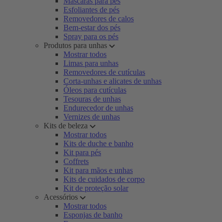
Máscaras para pés
Esfoliantes de pés
Removedores de calos
Bem-estar dos pés
Spray para os pés
Produtos para unhas
Mostrar todos
Limas para unhas
Removedores de cutículas
Corta-unhas e alicates de unhas
Óleos para cutículas
Tesouras de unhas
Endurecedor de unhas
Vernizes de unhas
Kits de beleza
Mostrar todos
Kits de duche e banho
Kit para pés
Coffrets
Kit para mãos e unhas
Kits de cuidados de corpo
Kit de proteção solar
Acessórios
Mostrar todos
Esponjas de banho