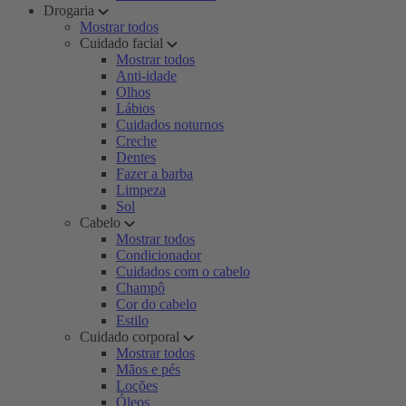
Drogaria
Mostrar todos
Cuidado facial
Mostrar todos
Anti-idade
Olhos
Lábios
Cuidados noturnos
Creche
Dentes
Fazer a barba
Limpeza
Sol
Cabelo
Mostrar todos
Condicionador
Cuidados com o cabelo
Champô
Cor do cabelo
Estilo
Cuidado corporal
Mostrar todos
Mãos e pés
Loções
Óleos