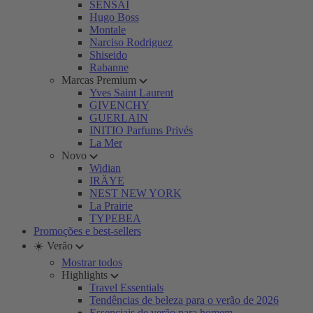
SENSAI
Hugo Boss
Montale
Narciso Rodriguez
Shiseido
Rabanne
Marcas Premium
Yves Saint Laurent
GIVENCHY
GUERLAIN
INITIO Parfums Privés
La Mer
Novo
Widian
IRÄYE
NEST NEW YORK
La Prairie
TYPEBEA
Promoções e best-sellers
☀️ Verão
Mostrar todos
Highlights
Travel Essentials
Tendências de beleza para o verão de 2026
Essenciais de verão para homem