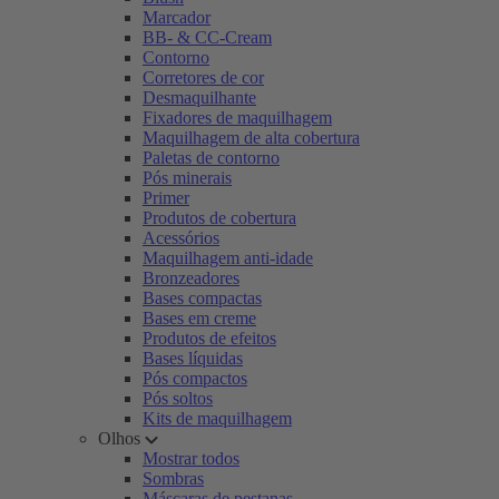
Marcador
BB- & CC-Cream
Contorno
Corretores de cor
Desmaquilhante
Fixadores de maquilhagem
Maquilhagem de alta cobertura
Paletas de contorno
Pós minerais
Primer
Produtos de cobertura
Acessórios
Maquilhagem anti-idade
Bronzeadores
Bases compactas
Bases em creme
Produtos de efeitos
Bases líquidas
Pós compactos
Pós soltos
Kits de maquilhagem
Olhos
Mostrar todos
Sombras
Máscaras de pestanas