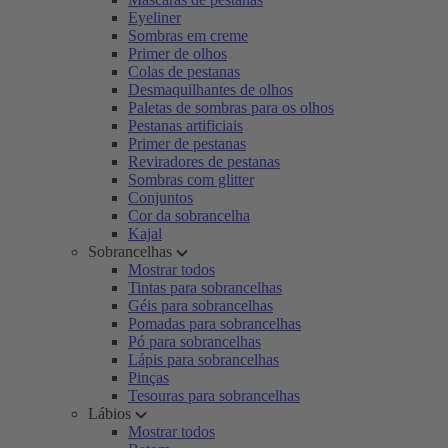
Eyeliner
Sombras em creme
Primer de olhos
Colas de pestanas
Desmaquilhantes de olhos
Paletas de sombras para os olhos
Pestanas artificiais
Primer de pestanas
Reviradores de pestanas
Sombras com glitter
Conjuntos
Cor da sobrancelha
Kajal
Sobrancelhas
Mostrar todos
Tintas para sobrancelhas
Géis para sobrancelhas
Pomadas para sobrancelhas
Pó para sobrancelhas
Lápis para sobrancelhas
Pinças
Tesouras para sobrancelhas
Lábios
Mostrar todos