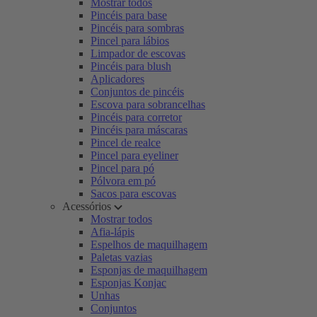
Mostrar todos
Pincéis para base
Pincéis para sombras
Pincel para lábios
Limpador de escovas
Pincéis para blush
Aplicadores
Conjuntos de pincéis
Escova para sobrancelhas
Pincéis para corretor
Pincéis para máscaras
Pincel de realce
Pincel para eyeliner
Pincel para pó
Pólvora em pó
Sacos para escovas
Acessórios
Mostrar todos
Afia-lápis
Espelhos de maquilhagem
Paletas vazias
Esponjas de maquilhagem
Esponjas Konjac
Unhas
Conjuntos