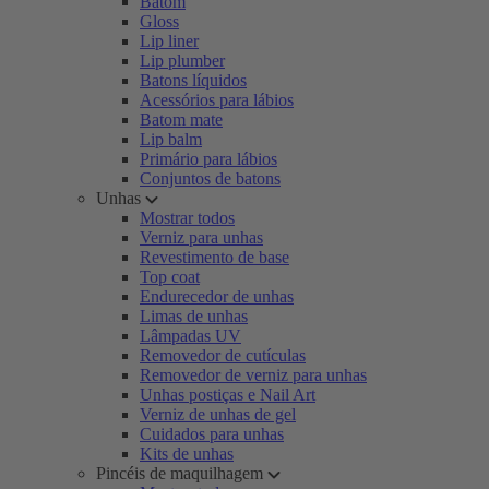
Batom
Gloss
Lip liner
Lip plumber
Batons líquidos
Acessórios para lábios
Batom mate
Lip balm
Primário para lábios
Conjuntos de batons
Unhas
Mostrar todos
Verniz para unhas
Revestimento de base
Top coat
Endurecedor de unhas
Limas de unhas
Lâmpadas UV
Removedor de cutículas
Removedor de verniz para unhas
Unhas postiças e Nail Art
Verniz de unhas de gel
Cuidados para unhas
Kits de unhas
Pincéis de maquilhagem