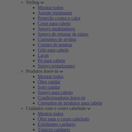
Styling
Mostrar todos
Agente espumante
Proteção contra o calor
Ceras para cabelo
Sprays modeladores
Sprays de retoque de raízes
Conjuntos de styling
Cremes de pentear
Géis para cabelo
Lacas
Pó para cabelo
Sprays texturizantes
Produtos leave-in
Mostrar todos
Óleo capilar
Soro capilar
Sprays para cabelo
Condicionadores leave-in
Conjuntos de produtos para cabelo
Cuidados com o couro cabeludo
Mostrar todos
Óleo para o couro cabeludo
Esfoliantes capilares
Tónicos capilares