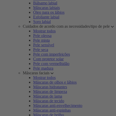
Bálsamo labial
Máscaras labiais
Óleo para os lábios
Esfoliante labial
Soro labial
Cuidados de acordo com as necessidades/tipo de pele
Mostrar todos
Pele oleosa
Pele mista
Pele sensível
Pele seca
Pele com imperfeições
Com protetor solar
Pele com vermelhidão
Pele madura
Máscaras faciais
Mostrar todos
Máscaras de olhos e lábios
Máscaras hidratantes
Máscaras de limpeza
Máscaras de lama
Máscaras de tecido
Máscaras anti-envelhecimento
Máscaras anti-espinhas
Máscaras de brilho