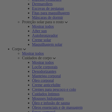
Dermarollers
Escovas de pestanas
Fitas para maquilhagem
Máscaras de dormir
Proteção solar para o rosto
Mostrar todos
After sun
Autobronzeador
Creme solar
Maquilhagem solar
Corpo
Mostrar todos
Cuidados de corpo
Mostrar todos
Loçõe corporais
Desodorizantes
Manteiga corporal
Óleo corporal
Creme anticelulite
Cremes para pescoço e colo
Cuidados íntimos
Mousses hidratantes
Óleo e infusão de sauna
Óleos essenciais e de massagem
Spray corporal