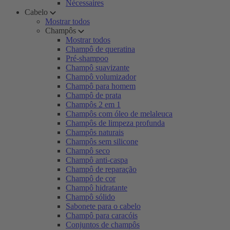
Nécessaires
Cabelo
Mostrar todos
Champôs
Mostrar todos
Champô de queratina
Pré-shampoo
Champô suavizante
Champô volumizador
Champô para homem
Champô de prata
Champôs 2 em 1
Champôs com óleo de melaleuca
Champôs de limpeza profunda
Champôs naturais
Champôs sem silicone
Champô seco
Champô anti-caspa
Champô de reparação
Champô de cor
Champô hidratante
Champô sólido
Sabonete para o cabelo
Champô para caracóis
Conjuntos de champôs