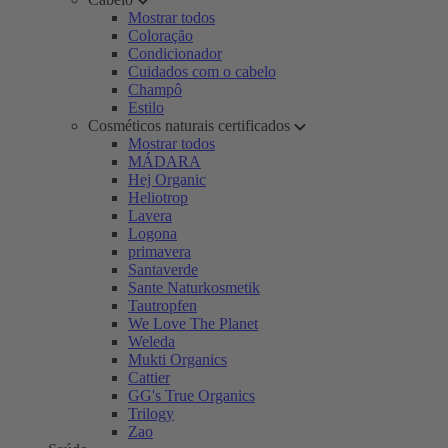
Mostrar todos
Coloração
Condicionador
Cuidados com o cabelo
Champô
Estilo
Cosméticos naturais certificados
Mostrar todos
MÁDARA
Hej Organic
Heliotrop
Lavera
Logona
primavera
Santaverde
Sante Naturkosmetik
Tautropfen
We Love The Planet
Weleda
Mukti Organics
Cattier
GG's True Organics
Trilogy
Zao