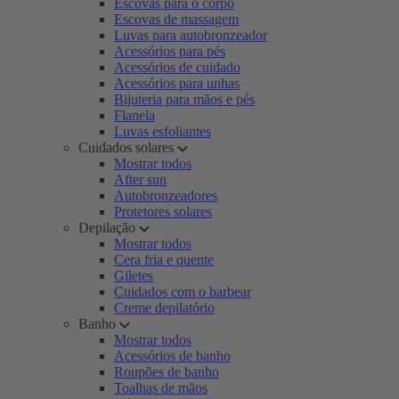
Escovas para o corpo
Escovas de massagem
Luvas para autobronzeador
Acessórios para pés
Acessórios de cuidado
Acessórios para unhas
Bijuteria para mãos e pés
Flanela
Luvas esfoliantes
Cuidados solares
Mostrar todos
After sun
Autobronzeadores
Protetores solares
Depilação
Mostrar todos
Cera fria e quente
Giletes
Cuidados com o barbear
Creme depilatório
Banho
Mostrar todos
Acessórios de banho
Roupões de banho
Toalhas de mãos