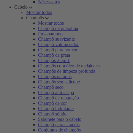
Nécessaires
Cabelo
Mostrar todos
Champôs
Mostrar todos
Champô de queratina
Pré-shampoo
Champô suavizante
Champô volumizador
Champô para homem
Champô de prata
Champôs 2 em 1
Champôs com óleo de melaleuca
Champôs de limpeza profunda
Champôs naturais
Champôs sem silicone
Champô seco
Champô anti-caspa
Champô de reparação
Champô de cor
Champô hidratante
Champô sólido
Sabonete para o cabelo
Champô para caracóis
Conjuntos de champôs