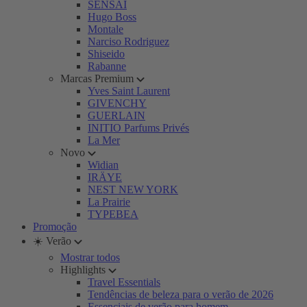
SENSAI
Hugo Boss
Montale
Narciso Rodriguez
Shiseido
Rabanne
Marcas Premium
Yves Saint Laurent
GIVENCHY
GUERLAIN
INITIO Parfums Privés
La Mer
Novo
Widian
IRÄYE
NEST NEW YORK
La Prairie
TYPEBEA
Promoção
☀️ Verão
Mostrar todos
Highlights
Travel Essentials
Tendências de beleza para o verão de 2026
Essenciais de verão para homem