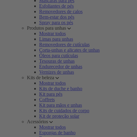
Máscaras para pés
Esfoliantes de pés
Removedores de calos
Bem-estar dos pés
Spray para os pés
Produtos para unhas
Mostrar todos
Limas para unhas
Removedores de cutículas
Corta-unhas e alicates de unhas
Óleos para cutículas
Tesouras de unhas
Endurecedor de unhas
Vernizes de unhas
Kits de beleza
Mostrar todos
Kits de duche e banho
Kit para pés
Coffrets
Kit para mãos e unhas
Kits de cuidados de corpo
Kit de proteção solar
Acessórios
Mostrar todos
Esponjas de banho