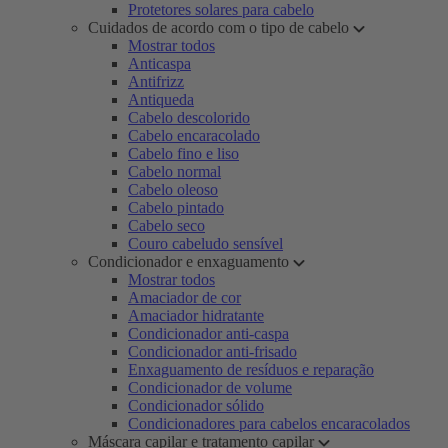
Protetores solares para cabelo
Cuidados de acordo com o tipo de cabelo
Mostrar todos
Anticaspa
Antifrizz
Antiqueda
Cabelo descolorido
Cabelo encaracolado
Cabelo fino e liso
Cabelo normal
Cabelo oleoso
Cabelo pintado
Cabelo seco
Couro cabeludo sensível
Condicionador e enxaguamento
Mostrar todos
Amaciador de cor
Amaciador hidratante
Condicionador anti-caspa
Condicionador anti-frisado
Enxaguamento de resíduos e reparação
Condicionador de volume
Condicionador sólido
Condicionadores para cabelos encaracolados
Máscara capilar e tratamento capilar