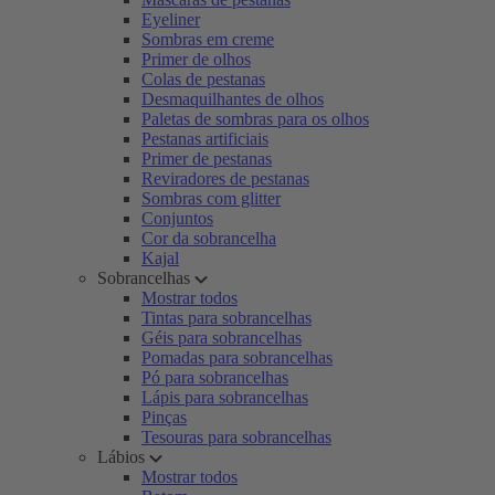
Eyeliner
Sombras em creme
Primer de olhos
Colas de pestanas
Desmaquilhantes de olhos
Paletas de sombras para os olhos
Pestanas artificiais
Primer de pestanas
Reviradores de pestanas
Sombras com glitter
Conjuntos
Cor da sobrancelha
Kajal
Sobrancelhas
Mostrar todos
Tintas para sobrancelhas
Géis para sobrancelhas
Pomadas para sobrancelhas
Pó para sobrancelhas
Lápis para sobrancelhas
Pinças
Tesouras para sobrancelhas
Lábios
Mostrar todos