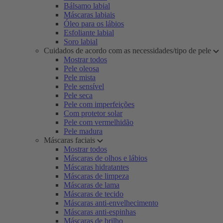
Bálsamo labial
Máscaras labiais
Óleo para os lábios
Esfoliante labial
Soro labial
Cuidados de acordo com as necessidades/tipo de pele
Mostrar todos
Pele oleosa
Pele mista
Pele sensível
Pele seca
Pele com imperfeições
Com protetor solar
Pele com vermelhidão
Pele madura
Máscaras faciais
Mostrar todos
Máscaras de olhos e lábios
Máscaras hidratantes
Máscaras de limpeza
Máscaras de lama
Máscaras de tecido
Máscaras anti-envelhecimento
Máscaras anti-espinhas
Máscaras de brilho