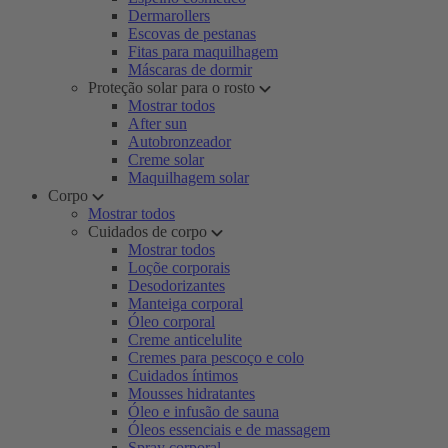
Dermarollers
Escovas de pestanas
Fitas para maquilhagem
Máscaras de dormir
Proteção solar para o rosto
Mostrar todos
After sun
Autobronzeador
Creme solar
Maquilhagem solar
Corpo
Mostrar todos
Cuidados de corpo
Mostrar todos
Loçõe corporais
Desodorizantes
Manteiga corporal
Óleo corporal
Creme anticelulite
Cremes para pescoço e colo
Cuidados íntimos
Mousses hidratantes
Óleo e infusão de sauna
Óleos essenciais e de massagem
Spray corporal