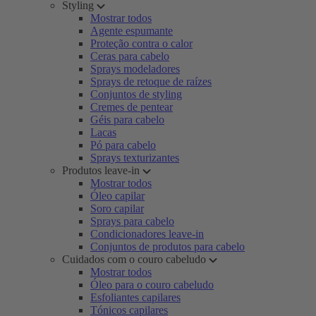
Styling
Mostrar todos
Agente espumante
Proteção contra o calor
Ceras para cabelo
Sprays modeladores
Sprays de retoque de raízes
Conjuntos de styling
Cremes de pentear
Géis para cabelo
Lacas
Pó para cabelo
Sprays texturizantes
Produtos leave-in
Mostrar todos
Óleo capilar
Soro capilar
Sprays para cabelo
Condicionadores leave-in
Conjuntos de produtos para cabelo
Cuidados com o couro cabeludo
Mostrar todos
Óleo para o couro cabeludo
Esfoliantes capilares
Tónicos capilares