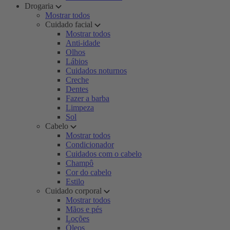
Drogaria
Mostrar todos
Cuidado facial
Mostrar todos
Anti-idade
Olhos
Lábios
Cuidados noturnos
Creche
Dentes
Fazer a barba
Limpeza
Sol
Cabelo
Mostrar todos
Condicionador
Cuidados com o cabelo
Champô
Cor do cabelo
Estilo
Cuidado corporal
Mostrar todos
Mãos e pés
Loções
Óleos