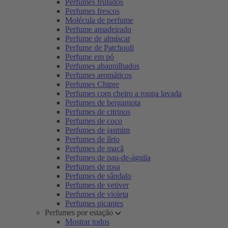
Perfumes frutados
Perfumes frescos
Molécula de perfume
Perfume amadeirado
Perfume de almíscar
Perfume de Patchouli
Perfume em pó
Perfumes abaunilhados
Perfumes aromáticos
Perfumes Chipre
Perfumes com cheiro a roupa lavada
Perfumes de bergamota
Perfumes de citrinos
Perfumes de coco
Perfumes de jasmim
Perfumes de lírio
Perfumes de maçã
Perfumes de pau-de-águila
Perfumes de rosa
Perfumes de sândalo
Perfumes de vetiver
Perfumes de violeta
Perfumes picantes
Perfumes por estação
Mostrar todos