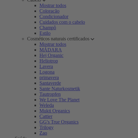
Mostrar todos
Coloração
Condicionador
Cuidados com o cabelo
Champô
Estilo
Cosméticos naturais certificados
Mostrar todos
MÁDARA
Hej Organic
Heliotrop
Lavera
Logona
primavera
Santaverde
Sante Naturkosmetik
Tautropfen
We Love The Planet
Weleda
Mukti Organics
Cattier
GG's True Organics
Trilogy
Zao