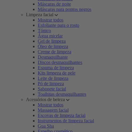
Máscaras de noite
Máscaras para pontos negros
Limpeza facial
Mostrar todos
Esfoliante para o rosto
Tónico
Água micelar
Gel de limpeza
Óleo de limpeza
Creme de limpeza
Desmaquilhante
Discos desmaquilhantes
Espuma de limpeza
Kits limpeza de pele
Leite de limpeza
Pó de limpeza
Sabonete facial
Toalhitas desmaquilhantes
Acessórios de beleza
Mostrar todos
Massagem facial
Escovas de limpeza facial
Instrumentos de limpeza facial
Gua Sha
Espelho cosmético