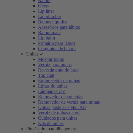
Batom
Gloss
Lip liner
Lip plumber
Batons líquidos
Acessórios para lábios
Batom mate
Lip balm
Primário para lábios
Conjuntos de batons
Unhas
Mostrar todos
Verniz para unhas
Revestimento de base
Top coat
Endurecedor de unhas
Limas de unhas
Lâmpadas UV
Removedor de cutículas
Removedor de verniz para unhas
Unhas postiças e Nail Art
Verniz de unhas de gel
Cuidados para unhas
Kits de unhas
Pincéis de maquilhagem