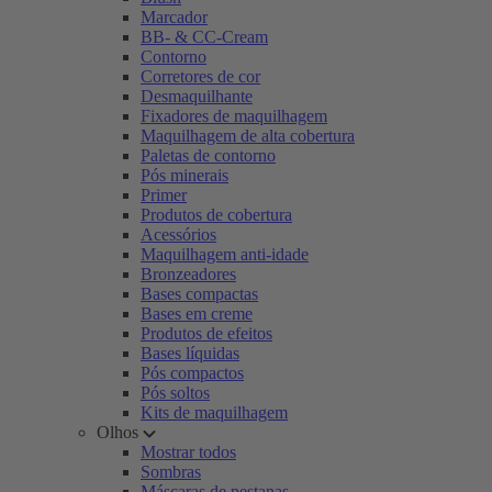
Marcador
BB- & CC-Cream
Contorno
Corretores de cor
Desmaquilhante
Fixadores de maquilhagem
Maquilhagem de alta cobertura
Paletas de contorno
Pós minerais
Primer
Produtos de cobertura
Acessórios
Maquilhagem anti-idade
Bronzeadores
Bases compactas
Bases em creme
Produtos de efeitos
Bases líquidas
Pós compactos
Pós soltos
Kits de maquilhagem
Olhos
Mostrar todos
Sombras
Máscaras de pestanas