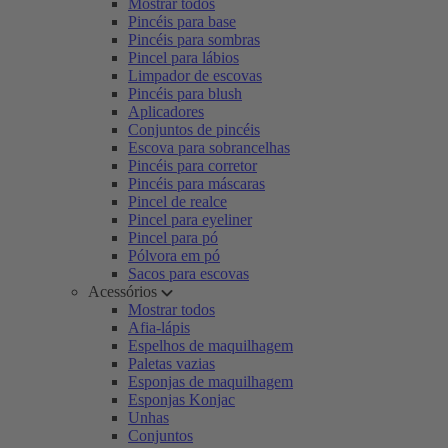
Mostrar todos
Pincéis para base
Pincéis para sombras
Pincel para lábios
Limpador de escovas
Pincéis para blush
Aplicadores
Conjuntos de pincéis
Escova para sobrancelhas
Pincéis para corretor
Pincéis para máscaras
Pincel de realce
Pincel para eyeliner
Pincel para pó
Pólvora em pó
Sacos para escovas
Acessórios
Mostrar todos
Afia-lápis
Espelhos de maquilhagem
Paletas vazias
Esponjas de maquilhagem
Esponjas Konjac
Unhas
Conjuntos