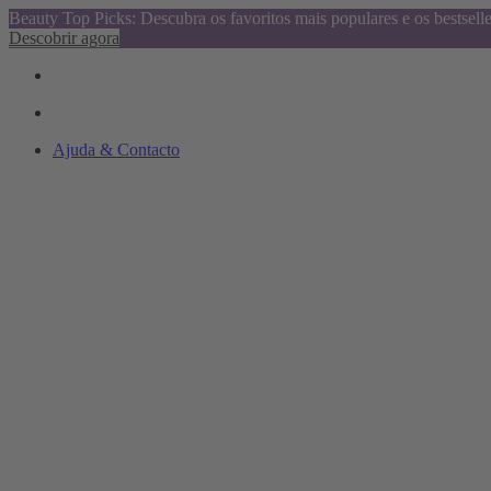
Beauty Top Picks: Descubra os favoritos mais populares e os bestsell
Descobrir agora
Ajuda & Contacto