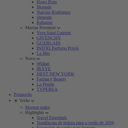
Hugo Boss
Montale
Narciso Rodriguez
Shiseido
Rabanne
Marcas Premium
Yves Saint Laurent
GIVENCHY
GUERLAIN
INITIO Parfums Privés
La Mer
Novo
Widian
IRÄYE
NEST NEW YORK
Farmacy Beauty
La Prairie
TYPEBEA
Promoção
☀️ Verão
Mostrar todos
Highlights
Travel Essentials
Tendências de beleza para o verão de 2026
Essenciais de verão para homem