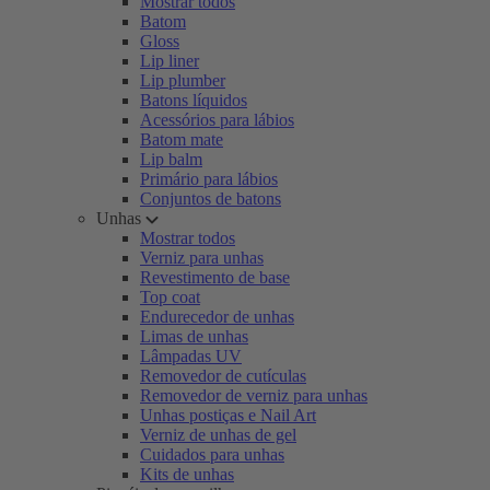
Mostrar todos
Batom
Gloss
Lip liner
Lip plumber
Batons líquidos
Acessórios para lábios
Batom mate
Lip balm
Primário para lábios
Conjuntos de batons
Unhas
Mostrar todos
Verniz para unhas
Revestimento de base
Top coat
Endurecedor de unhas
Limas de unhas
Lâmpadas UV
Removedor de cutículas
Removedor de verniz para unhas
Unhas postiças e Nail Art
Verniz de unhas de gel
Cuidados para unhas
Kits de unhas