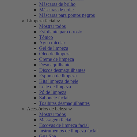
Máscaras de brilho
Máscaras de noite
Máscaras para pontos negros
Limpeza facial
Mostrar todos
Esfoliante para o rosto
Tónico
Água micelar
Gel de limpeza
Óleo de limpeza
Creme de limpeza
Desmaquilhante
Discos desmaquilhantes
Espuma de limpeza
Kits limpeza de pele
Leite de limpeza
Pó de limpeza
Sabonete facial
Toalhitas desmaquilhantes
Acessórios de beleza
Mostrar todos
Massagem facial
Escovas de limpeza facial
Instrumentos de limpeza facial
Gua Sha