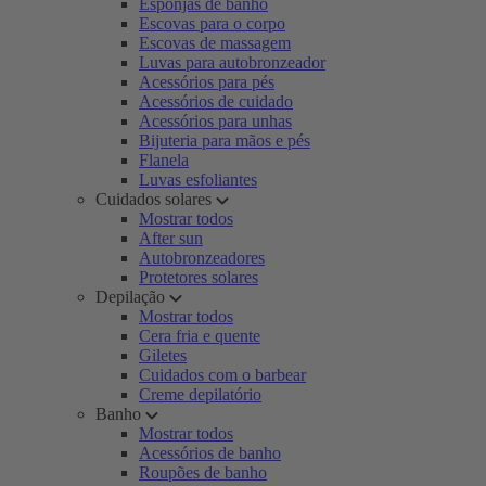
Esponjas de banho
Escovas para o corpo
Escovas de massagem
Luvas para autobronzeador
Acessórios para pés
Acessórios de cuidado
Acessórios para unhas
Bijuteria para mãos e pés
Flanela
Luvas esfoliantes
Cuidados solares
Mostrar todos
After sun
Autobronzeadores
Protetores solares
Depilação
Mostrar todos
Cera fria e quente
Giletes
Cuidados com o barbear
Creme depilatório
Banho
Mostrar todos
Acessórios de banho
Roupões de banho