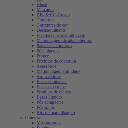
Blush
Marcador
BB- & CC-Cream
Contorno
Corretores de cor
Desmaquilhante
Fixadores de maquilhagem
Maquilhagem de alta cobertura
Paletas de contorno
Pós minerais
Primer
Produtos de cobertura
Acessórios
Maquilhagem anti-idade
Bronzeadores
Bases compactas
Bases em creme
Produtos de efeitos
Bases líquidas
Pós compactos
Pós soltos
Kits de maquilhagem
Olhos
Mostrar todos
Sombras