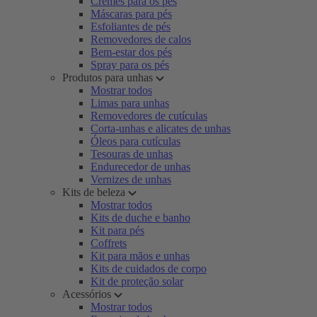
Cremes para os pés
Máscaras para pés
Esfoliantes de pés
Removedores de calos
Bem-estar dos pés
Spray para os pés
Produtos para unhas
Mostrar todos
Limas para unhas
Removedores de cutículas
Corta-unhas e alicates de unhas
Óleos para cutículas
Tesouras de unhas
Endurecedor de unhas
Vernizes de unhas
Kits de beleza
Mostrar todos
Kits de duche e banho
Kit para pés
Coffrets
Kit para mãos e unhas
Kits de cuidados de corpo
Kit de proteção solar
Acessórios
Mostrar todos