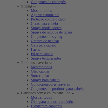
Conjuntos de champôs
Styling
Mostrar todos
Agente espumante
Proteção contra o calor
Ceras para cabelo
Sprays modeladores
Sprays de retoque de raízes
Conjuntos de styling
Cremes de pentear
Géis para cabelo
Lacas
Pó para cabelo
Sprays texturizantes
Produtos leave-in
Mostrar todos
Óleo capilar
Soro capilar
Sprays para cabelo
Condicionadores leave-in
Conjuntos de produtos para cabelo
Cuidados com o couro cabeludo
Mostrar todos
Óleo para o couro cabeludo
Esfoliantes capilares