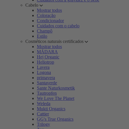
Cabelo
Mostrar todos
Coloração
Condicionador
Cuidados com o cabelo
Champô
Estilo
Cosméticos naturais certificados
Mostrar todos
MÁDARA
Hej Organic
Heliotrop
Lavera
Logona
primavera
Santaverde
Sante Naturkosmetik
Tautropfen
We Love The Planet
Weleda
Mukti Organics
Cattier
GG's True Organics
Trilogy