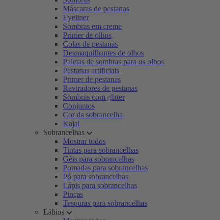
Máscaras de pestanas
Eyeliner
Sombras em creme
Primer de olhos
Colas de pestanas
Desmaquilhantes de olhos
Paletas de sombras para os olhos
Pestanas artificiais
Primer de pestanas
Reviradores de pestanas
Sombras com glitter
Conjuntos
Cor da sobrancelha
Kajal
Sobrancelhas
Mostrar todos
Tintas para sobrancelhas
Géis para sobrancelhas
Pomadas para sobrancelhas
Pó para sobrancelhas
Lápis para sobrancelhas
Pinças
Tesouras para sobrancelhas
Lábios