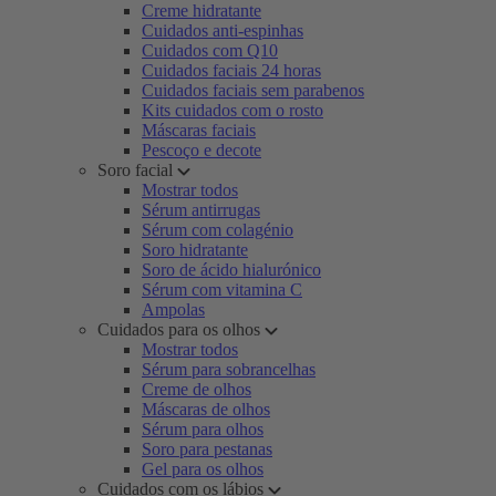
Creme hidratante
Cuidados anti-espinhas
Cuidados com Q10
Cuidados faciais 24 horas
Cuidados faciais sem parabenos
Kits cuidados com o rosto
Máscaras faciais
Pescoço e decote
Soro facial
Mostrar todos
Sérum antirrugas
Sérum com colagénio
Soro hidratante
Soro de ácido hialurónico
Sérum com vitamina C
Ampolas
Cuidados para os olhos
Mostrar todos
Sérum para sobrancelhas
Creme de olhos
Máscaras de olhos
Sérum para olhos
Soro para pestanas
Gel para os olhos
Cuidados com os lábios