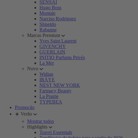
SENSAI
Hugo Boss
Montale
Narciso Rodriguez
Shiseido
Rabanne
Marcas Premium
Yves Saint Laurent
GIVENCHY
GUERLAIN
INITIO Parfums Privés
La Mer
Novo
Widian
IRÄYE
NEST NEW YORK
Farmacy Beauty
La Prairie
TYPEBEA
Promoção
☀️ Verão
Mostrar todos
Highlights
Travel Essentials
Tendências de beleza para o verão de 2026