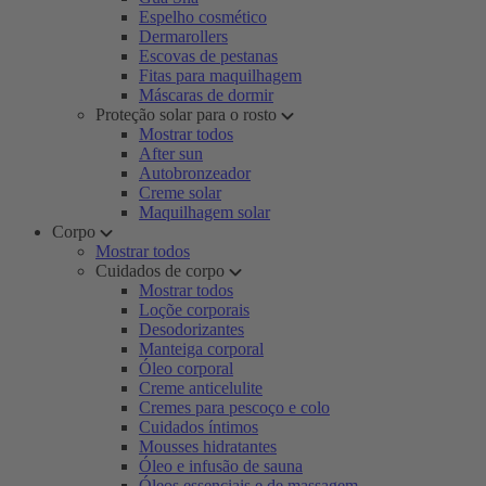
Espelho cosmético
Dermarollers
Escovas de pestanas
Fitas para maquilhagem
Máscaras de dormir
Proteção solar para o rosto
Mostrar todos
After sun
Autobronzeador
Creme solar
Maquilhagem solar
Corpo
Mostrar todos
Cuidados de corpo
Mostrar todos
Loçõe corporais
Desodorizantes
Manteiga corporal
Óleo corporal
Creme anticelulite
Cremes para pescoço e colo
Cuidados íntimos
Mousses hidratantes
Óleo e infusão de sauna
Óleos essenciais e de massagem