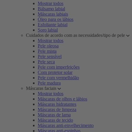
Mostrar todos
Bálsamo labial
Máscaras labiais
Óleo para os lábios
Esfoliante labial
Soro labial
Cuidados de acordo com as necessidades/tipo de pele
Mostrar todos
Pele oleosa
Pele mista
Pele sensível
Pele seca
Pele com imperfeições
Com protetor solar
Pele com vermelhidão
Pele madura
Máscaras faciais
Mostrar todos
Máscaras de olhos e lábios
Máscaras hidratantes
Máscaras de limpeza
Máscaras de lama
Máscaras de tecido
Máscaras anti-envelhecimento
Máscaras anti-espinhas