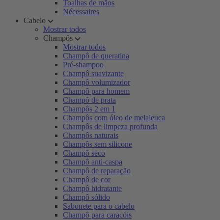
Toalhas de mãos
Nécessaires
Cabelo
Mostrar todos
Champôs
Mostrar todos
Champô de queratina
Pré-shampoo
Champô suavizante
Champô volumizador
Champô para homem
Champô de prata
Champôs 2 em 1
Champôs com óleo de melaleuca
Champôs de limpeza profunda
Champôs naturais
Champôs sem silicone
Champô seco
Champô anti-caspa
Champô de reparação
Champô de cor
Champô hidratante
Champô sólido
Sabonete para o cabelo
Champô para caracóis