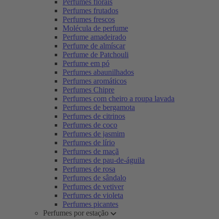
Perfumes florais
Perfumes frutados
Perfumes frescos
Molécula de perfume
Perfume amadeirado
Perfume de almíscar
Perfume de Patchouli
Perfume em pó
Perfumes abaunilhados
Perfumes aromáticos
Perfumes Chipre
Perfumes com cheiro a roupa lavada
Perfumes de bergamota
Perfumes de citrinos
Perfumes de coco
Perfumes de jasmim
Perfumes de lírio
Perfumes de maçã
Perfumes de pau-de-águila
Perfumes de rosa
Perfumes de sândalo
Perfumes de vetiver
Perfumes de violeta
Perfumes picantes
Perfumes por estação