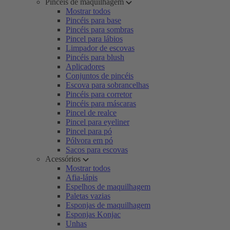
Pincéis de maquilhagem
Mostrar todos
Pincéis para base
Pincéis para sombras
Pincel para lábios
Limpador de escovas
Pincéis para blush
Aplicadores
Conjuntos de pincéis
Escova para sobrancelhas
Pincéis para corretor
Pincéis para máscaras
Pincel de realce
Pincel para eyeliner
Pincel para pó
Pólvora em pó
Sacos para escovas
Acessórios
Mostrar todos
Afia-lápis
Espelhos de maquilhagem
Paletas vazias
Esponjas de maquilhagem
Esponjas Konjac
Unhas