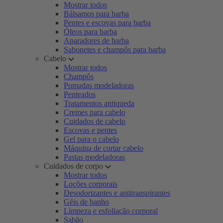
Mostrar todos
Bálsamos para barba
Pentes e escovas para barba
Óleos para barba
Aparadores de barba
Sabonetes e champôs para barba
Cabelo
Mostrar todos
Champôs
Pomadas modeladoras
Penteados
Tratamentos antiqueda
Cremes para cabelo
Cuidados de cabelo
Escovas e pentes
Gel para o cabelo
Máquina de cortar cabelo
Pastas modeladoras
Cuidados de corpo
Mostrar todos
Loções corporais
Desodorizantes e antitranspirantes
Géis de banho
Limpeza e esfoliação corporal
Sabão