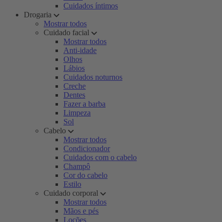
Cuidados íntimos
Drogaria
Mostrar todos
Cuidado facial
Mostrar todos
Anti-idade
Olhos
Lábios
Cuidados noturnos
Creche
Dentes
Fazer a barba
Limpeza
Sol
Cabelo
Mostrar todos
Condicionador
Cuidados com o cabelo
Champô
Cor do cabelo
Estilo
Cuidado corporal
Mostrar todos
Mãos e pés
Loções