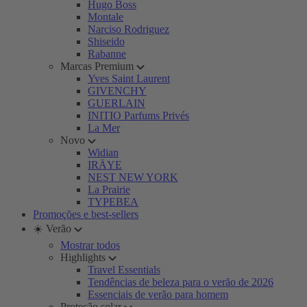
Hugo Boss
Montale
Narciso Rodriguez
Shiseido
Rabanne
Marcas Premium
Yves Saint Laurent
GIVENCHY
GUERLAIN
INITIO Parfums Privés
La Mer
Novo
Widian
IRÄYE
NEST NEW YORK
La Prairie
TYPEBEA
Promoções e best-sellers
☀️ Verão
Mostrar todos
Highlights
Travel Essentials
Tendências de beleza para o verão de 2026
Essenciais de verão para homem
Proteção solar