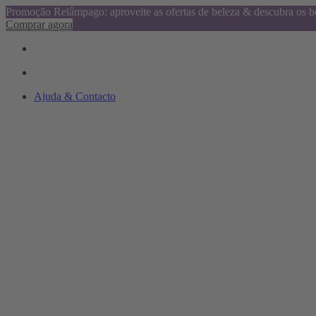
Promoção Relâmpago: aproveite as ofertas de beleza & descubra os be
Comprar agora
Ajuda & Contacto