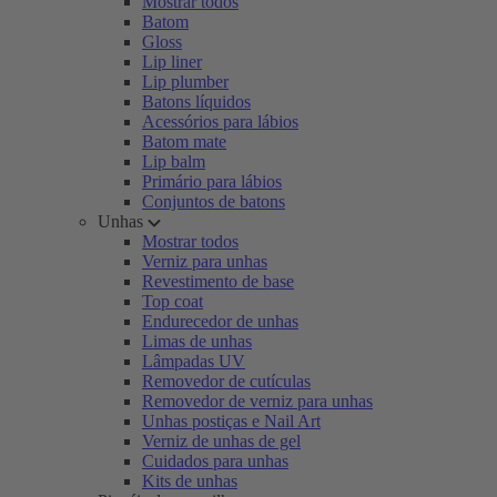
Mostrar todos
Batom
Gloss
Lip liner
Lip plumber
Batons líquidos
Acessórios para lábios
Batom mate
Lip balm
Primário para lábios
Conjuntos de batons
Unhas
Mostrar todos
Verniz para unhas
Revestimento de base
Top coat
Endurecedor de unhas
Limas de unhas
Lâmpadas UV
Removedor de cutículas
Removedor de verniz para unhas
Unhas postiças e Nail Art
Verniz de unhas de gel
Cuidados para unhas
Kits de unhas