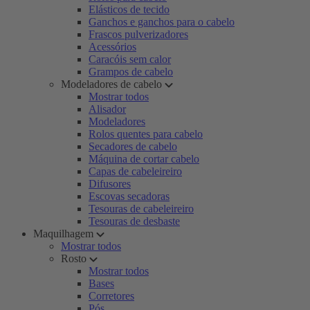
Elásticos de tecido
Ganchos e ganchos para o cabelo
Frascos pulverizadores
Acessórios
Caracóis sem calor
Grampos de cabelo
Modeladores de cabelo
Mostrar todos
Alisador
Modeladores
Rolos quentes para cabelo
Secadores de cabelo
Máquina de cortar cabelo
Capas de cabeleireiro
Difusores
Escovas secadoras
Tesouras de cabeleireiro
Tesouras de desbaste
Maquilhagem
Mostrar todos
Rosto
Mostrar todos
Bases
Corretores
Pós