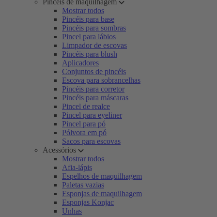
Pincéis de maquilhagem
Mostrar todos
Pincéis para base
Pincéis para sombras
Pincel para lábios
Limpador de escovas
Pincéis para blush
Aplicadores
Conjuntos de pincéis
Escova para sobrancelhas
Pincéis para corretor
Pincéis para máscaras
Pincel de realce
Pincel para eyeliner
Pincel para pó
Pólvora em pó
Sacos para escovas
Acessórios
Mostrar todos
Afia-lápis
Espelhos de maquilhagem
Paletas vazias
Esponjas de maquilhagem
Esponjas Konjac
Unhas