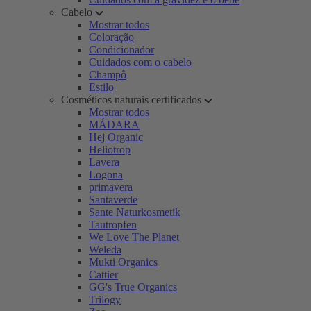
Cabelo
Mostrar todos
Coloração
Condicionador
Cuidados com o cabelo
Champô
Estilo
Cosméticos naturais certificados
Mostrar todos
MÁDARA
Hej Organic
Heliotrop
Lavera
Logona
primavera
Santaverde
Sante Naturkosmetik
Tautropfen
We Love The Planet
Weleda
Mukti Organics
Cattier
GG's True Organics
Trilogy