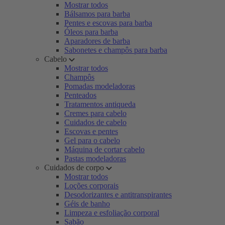
Mostrar todos
Bálsamos para barba
Pentes e escovas para barba
Óleos para barba
Aparadores de barba
Sabonetes e champôs para barba
Cabelo
Mostrar todos
Champôs
Pomadas modeladoras
Penteados
Tratamentos antiqueda
Cremes para cabelo
Cuidados de cabelo
Escovas e pentes
Gel para o cabelo
Máquina de cortar cabelo
Pastas modeladoras
Cuidados de corpo
Mostrar todos
Loções corporais
Desodorizantes e antitranspirantes
Géis de banho
Limpeza e esfoliação corporal
Sabão