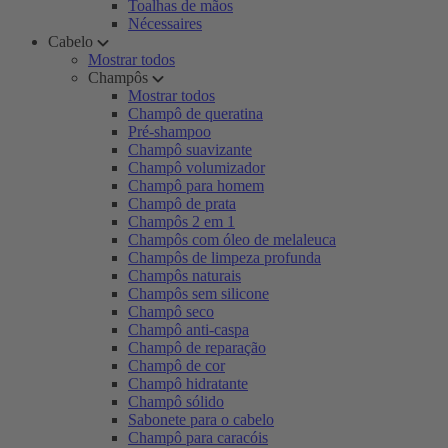
Toalhas de mãos
Nécessaires
Cabelo
Mostrar todos
Champôs
Mostrar todos
Champô de queratina
Pré-shampoo
Champô suavizante
Champô volumizador
Champô para homem
Champô de prata
Champôs 2 em 1
Champôs com óleo de melaleuca
Champôs de limpeza profunda
Champôs naturais
Champôs sem silicone
Champô seco
Champô anti-caspa
Champô de reparação
Champô de cor
Champô hidratante
Champô sólido
Sabonete para o cabelo
Champô para caracóis