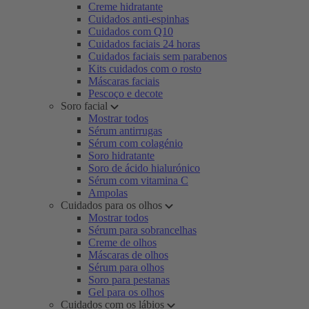
Creme hidratante
Cuidados anti-espinhas
Cuidados com Q10
Cuidados faciais 24 horas
Cuidados faciais sem parabenos
Kits cuidados com o rosto
Máscaras faciais
Pescoço e decote
Soro facial
Mostrar todos
Sérum antirrugas
Sérum com colagénio
Soro hidratante
Soro de ácido hialurónico
Sérum com vitamina C
Ampolas
Cuidados para os olhos
Mostrar todos
Sérum para sobrancelhas
Creme de olhos
Máscaras de olhos
Sérum para olhos
Soro para pestanas
Gel para os olhos
Cuidados com os lábios