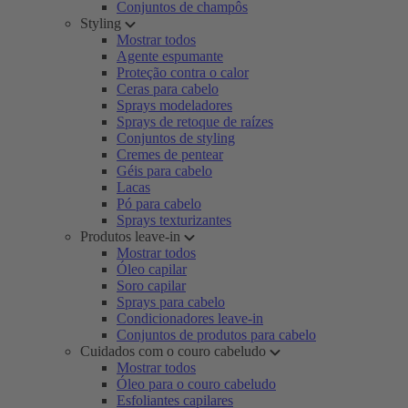
Conjuntos de champôs
Styling
Mostrar todos
Agente espumante
Proteção contra o calor
Ceras para cabelo
Sprays modeladores
Sprays de retoque de raízes
Conjuntos de styling
Cremes de pentear
Géis para cabelo
Lacas
Pó para cabelo
Sprays texturizantes
Produtos leave-in
Mostrar todos
Óleo capilar
Soro capilar
Sprays para cabelo
Condicionadores leave-in
Conjuntos de produtos para cabelo
Cuidados com o couro cabeludo
Mostrar todos
Óleo para o couro cabeludo
Esfoliantes capilares