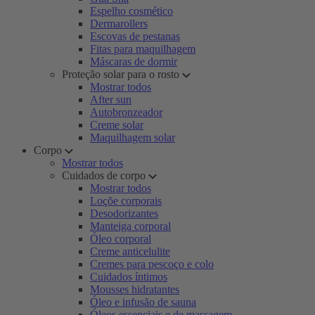
Espelho cosmético
Dermarollers
Escovas de pestanas
Fitas para maquilhagem
Máscaras de dormir
Proteção solar para o rosto
Mostrar todos
After sun
Autobronzeador
Creme solar
Maquilhagem solar
Corpo
Mostrar todos
Cuidados de corpo
Mostrar todos
Loçõe corporais
Desodorizantes
Manteiga corporal
Óleo corporal
Creme anticelulite
Cremes para pescoço e colo
Cuidados íntimos
Mousses hidratantes
Óleo e infusão de sauna
Óleos essenciais e de massagem