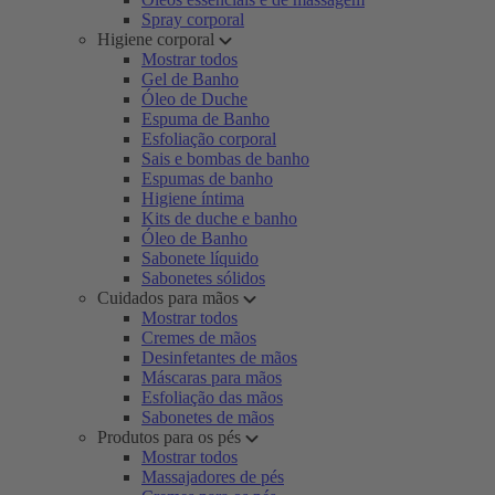
Spray corporal
Higiene corporal
Mostrar todos
Gel de Banho
Óleo de Duche
Espuma de Banho
Esfoliação corporal
Sais e bombas de banho
Espumas de banho
Higiene íntima
Kits de duche e banho
Óleo de Banho
Sabonete líquido
Sabonetes sólidos
Cuidados para mãos
Mostrar todos
Cremes de mãos
Desinfetantes de mãos
Máscaras para mãos
Esfoliação das mãos
Sabonetes de mãos
Produtos para os pés
Mostrar todos
Massajadores de pés