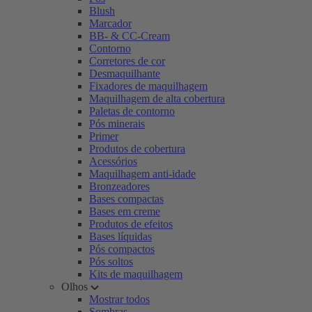
Blush
Marcador
BB- & CC-Cream
Contorno
Corretores de cor
Desmaquilhante
Fixadores de maquilhagem
Maquilhagem de alta cobertura
Paletas de contorno
Pós minerais
Primer
Produtos de cobertura
Acessórios
Maquilhagem anti-idade
Bronzeadores
Bases compactas
Bases em creme
Produtos de efeitos
Bases líquidas
Pós compactos
Pós soltos
Kits de maquilhagem
Olhos
Mostrar todos
Sombras