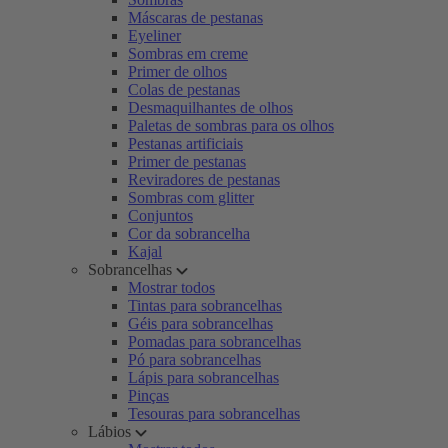
Máscaras de pestanas
Eyeliner
Sombras em creme
Primer de olhos
Colas de pestanas
Desmaquilhantes de olhos
Paletas de sombras para os olhos
Pestanas artificiais
Primer de pestanas
Reviradores de pestanas
Sombras com glitter
Conjuntos
Cor da sobrancelha
Kajal
Sobrancelhas
Mostrar todos
Tintas para sobrancelhas
Géis para sobrancelhas
Pomadas para sobrancelhas
Pó para sobrancelhas
Lápis para sobrancelhas
Pinças
Tesouras para sobrancelhas
Lábios