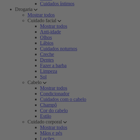
Cuidados íntimos
Drogaria
Mostrar todos
Cuidado facial
Mostrar todos
Anti-idade
Olhos
Lábios
Cuidados noturnos
Creche
Dentes
Fazer a barba
Limpeza
Sol
Cabelo
Mostrar todos
Condicionador
Cuidados com o cabelo
Champô
Cor do cabelo
Estilo
Cuidado corporal
Mostrar todos
Mãos e pés
Loções