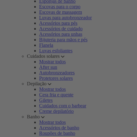
Esponjas de banho
Escovas para o corpo
Escovas de massagem
Luvas para autobronzeador
Acessórios para pés
Acessórios de cuidado
Acessórios para unhas
Bijuteria para mãos e pés
Flanela
Luvas esfoliantes
Cuidados solares
Mostrar todos
After sun
Autobronzeadores
Protetores solares
Depilação
Mostrar todos
Cera fria e quente
Giletes
Cuidados com o barbear
Creme depilatório
Banho
Mostrar todos
Acessórios de banho
Roupões de banho