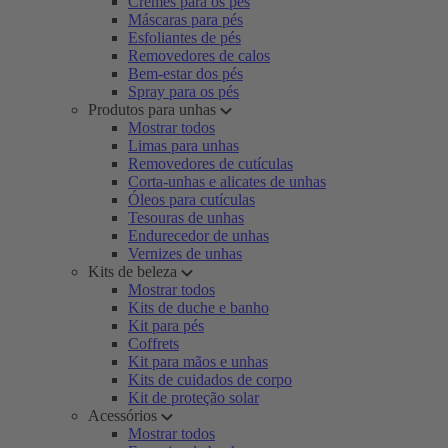
Cremes para os pés
Máscaras para pés
Esfoliantes de pés
Removedores de calos
Bem-estar dos pés
Spray para os pés
Produtos para unhas
Mostrar todos
Limas para unhas
Removedores de cutículas
Corta-unhas e alicates de unhas
Óleos para cutículas
Tesouras de unhas
Endurecedor de unhas
Vernizes de unhas
Kits de beleza
Mostrar todos
Kits de duche e banho
Kit para pés
Coffrets
Kit para mãos e unhas
Kits de cuidados de corpo
Kit de proteção solar
Acessórios
Mostrar todos