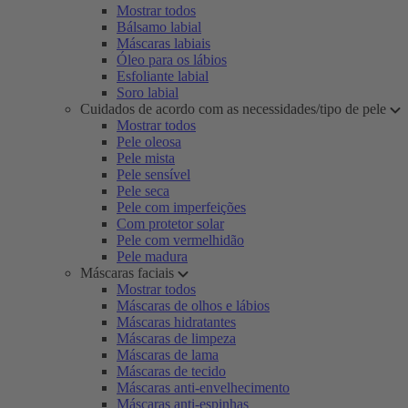
Mostrar todos
Bálsamo labial
Máscaras labiais
Óleo para os lábios
Esfoliante labial
Soro labial
Cuidados de acordo com as necessidades/tipo de pele
Mostrar todos
Pele oleosa
Pele mista
Pele sensível
Pele seca
Pele com imperfeições
Com protetor solar
Pele com vermelhidão
Pele madura
Máscaras faciais
Mostrar todos
Máscaras de olhos e lábios
Máscaras hidratantes
Máscaras de limpeza
Máscaras de lama
Máscaras de tecido
Máscaras anti-envelhecimento
Máscaras anti-espinhas