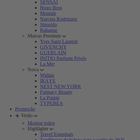
SENSAI
Hugo Boss
Montale
Narciso Rodriguez
Shiseido
Rabanne
Marcas Premium
Yves Saint Laurent
GIVENCHY
GUERLAIN
INITIO Parfums Privés
La Mer
Novo
Widian
IRÄYE
NEST NEW YORK
Farmacy Beauty
La Prairie
TYPEBEA
Promoção
☀️ Verão
Mostrar todos
Highlights
Travel Essentials
Tendências de beleza para o verão de 2026