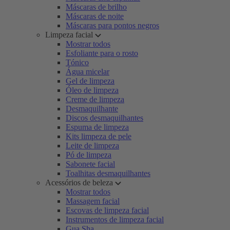
Máscaras de brilho
Máscaras de noite
Máscaras para pontos negros
Limpeza facial
Mostrar todos
Esfoliante para o rosto
Tónico
Água micelar
Gel de limpeza
Óleo de limpeza
Creme de limpeza
Desmaquilhante
Discos desmaquilhantes
Espuma de limpeza
Kits limpeza de pele
Leite de limpeza
Pó de limpeza
Sabonete facial
Toalhitas desmaquilhantes
Acessórios de beleza
Mostrar todos
Massagem facial
Escovas de limpeza facial
Instrumentos de limpeza facial
Gua Sha