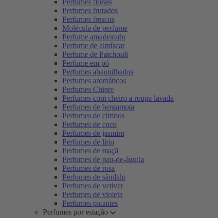
Perfumes florais
Perfumes frutados
Perfumes frescos
Molécula de perfume
Perfume amadeirado
Perfume de almíscar
Perfume de Patchouli
Perfume em pó
Perfumes abaunilhados
Perfumes aromáticos
Perfumes Chipre
Perfumes com cheiro a roupa lavada
Perfumes de bergamota
Perfumes de citrinos
Perfumes de coco
Perfumes de jasmim
Perfumes de lírio
Perfumes de maçã
Perfumes de pau-de-águila
Perfumes de rosa
Perfumes de sândalo
Perfumes de vetiver
Perfumes de violeta
Perfumes picantes
Perfumes por estação