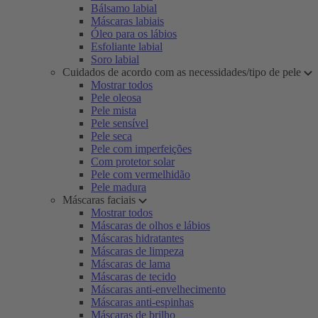
Bálsamo labial
Máscaras labiais
Óleo para os lábios
Esfoliante labial
Soro labial
Cuidados de acordo com as necessidades/tipo de pele
Mostrar todos
Pele oleosa
Pele mista
Pele sensível
Pele seca
Pele com imperfeições
Com protetor solar
Pele com vermelhidão
Pele madura
Máscaras faciais
Mostrar todos
Máscaras de olhos e lábios
Máscaras hidratantes
Máscaras de limpeza
Máscaras de lama
Máscaras de tecido
Máscaras anti-envelhecimento
Máscaras anti-espinhas
Máscaras de brilho