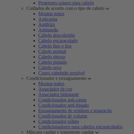
Protetores solares para cabelo
Cuidados de acordo com o tipo de cabelo
Mostrar todos
Anticaspa
Antifrizz
Antiqueda
Cabelo descolorido
Cabelo encaracolado
Cabelo fino e liso
Cabelo normal
Cabelo oleoso
Cabelo pintado
Cabelo seco
Couro cabeludo sensível
Condicionador e enxaguamento
Mostrar todos
Amaciador de cor
Amaciador hidratante
Condicionador anti-caspa
Condicionador anti-frisado
Enxaguamento de resíduos e reparação
Condicionador de volume
Condicionador sólido
Condicionadores para cabelos encaracolados
Máscara capilar e tratamento capilar