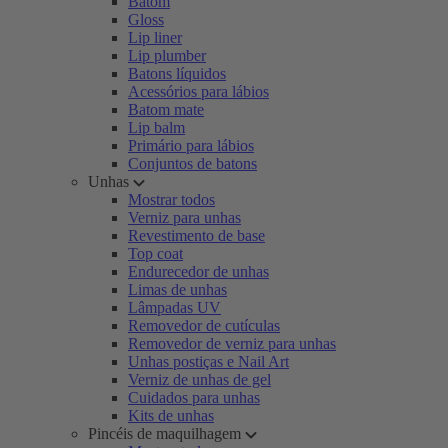
Batom
Gloss
Lip liner
Lip plumber
Batons líquidos
Acessórios para lábios
Batom mate
Lip balm
Primário para lábios
Conjuntos de batons
Unhas
Mostrar todos
Verniz para unhas
Revestimento de base
Top coat
Endurecedor de unhas
Limas de unhas
Lâmpadas UV
Removedor de cutículas
Removedor de verniz para unhas
Unhas postiças e Nail Art
Verniz de unhas de gel
Cuidados para unhas
Kits de unhas
Pincéis de maquilhagem