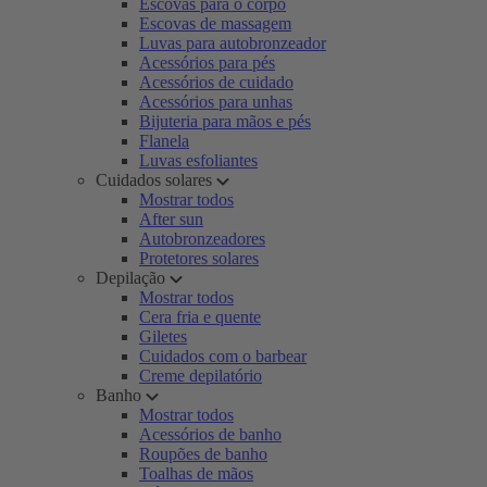
Escovas para o corpo
Escovas de massagem
Luvas para autobronzeador
Acessórios para pés
Acessórios de cuidado
Acessórios para unhas
Bijuteria para mãos e pés
Flanela
Luvas esfoliantes
Cuidados solares
Mostrar todos
After sun
Autobronzeadores
Protetores solares
Depilação
Mostrar todos
Cera fria e quente
Giletes
Cuidados com o barbear
Creme depilatório
Banho
Mostrar todos
Acessórios de banho
Roupões de banho
Toalhas de mãos