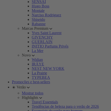
SENSAI
Hugo Boss
Montale
Narciso Rodriguez
Shiseido
Rabanne
Marcas Premium
Yves Saint Laurent
GIVENCHY
GUERLAIN
INITIO Parfums Privés
La Mer
Novo
Widian
IRÄYE
NEST NEW YORK
La Prairie
TYPEBEA
Promoções e best-sellers
☀️ Verão
Mostrar todos
Highlights
Travel Essentials
Tendências de beleza para o verão de 2026
Essenciais de verão para homem