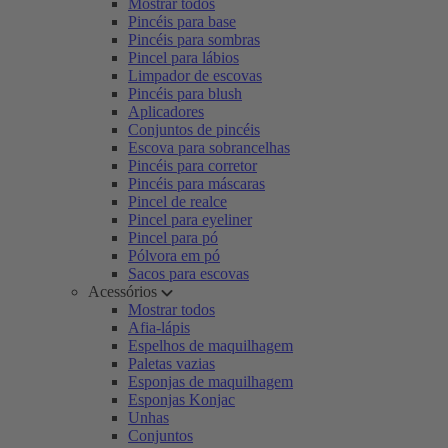
Mostrar todos
Pincéis para base
Pincéis para sombras
Pincel para lábios
Limpador de escovas
Pincéis para blush
Aplicadores
Conjuntos de pincéis
Escova para sobrancelhas
Pincéis para corretor
Pincéis para máscaras
Pincel de realce
Pincel para eyeliner
Pincel para pó
Pólvora em pó
Sacos para escovas
Acessórios
Mostrar todos
Afia-lápis
Espelhos de maquilhagem
Paletas vazias
Esponjas de maquilhagem
Esponjas Konjac
Unhas
Conjuntos