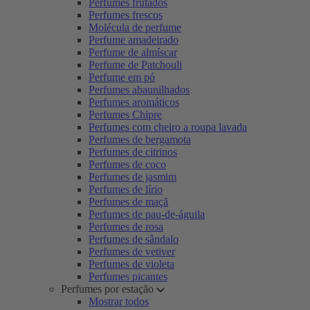
Perfumes frutados
Perfumes frescos
Molécula de perfume
Perfume amadeirado
Perfume de almíscar
Perfume de Patchouli
Perfume em pó
Perfumes abaunilhados
Perfumes aromáticos
Perfumes Chipre
Perfumes com cheiro a roupa lavada
Perfumes de bergamota
Perfumes de citrinos
Perfumes de coco
Perfumes de jasmim
Perfumes de lírio
Perfumes de maçã
Perfumes de pau-de-águila
Perfumes de rosa
Perfumes de sândalo
Perfumes de vetiver
Perfumes de violeta
Perfumes picantes
Perfumes por estação
Mostrar todos