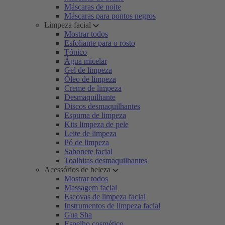
Máscaras de noite
Máscaras para pontos negros
Limpeza facial
Mostrar todos
Esfoliante para o rosto
Tónico
Água micelar
Gel de limpeza
Óleo de limpeza
Creme de limpeza
Desmaquilhante
Discos desmaquilhantes
Espuma de limpeza
Kits limpeza de pele
Leite de limpeza
Pó de limpeza
Sabonete facial
Toalhitas desmaquilhantes
Acessórios de beleza
Mostrar todos
Massagem facial
Escovas de limpeza facial
Instrumentos de limpeza facial
Gua Sha
Espelho cosmético