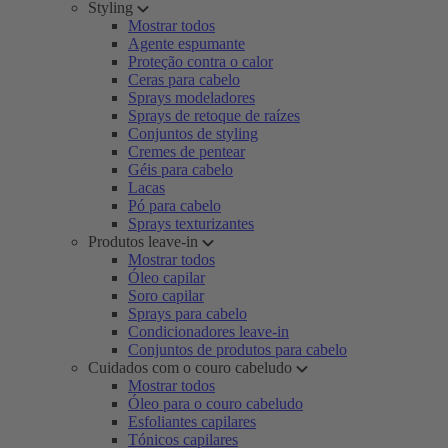
Styling
Mostrar todos
Agente espumante
Proteção contra o calor
Ceras para cabelo
Sprays modeladores
Sprays de retoque de raízes
Conjuntos de styling
Cremes de pentear
Géis para cabelo
Lacas
Pó para cabelo
Sprays texturizantes
Produtos leave-in
Mostrar todos
Óleo capilar
Soro capilar
Sprays para cabelo
Condicionadores leave-in
Conjuntos de produtos para cabelo
Cuidados com o couro cabeludo
Mostrar todos
Óleo para o couro cabeludo
Esfoliantes capilares
Tónicos capilares