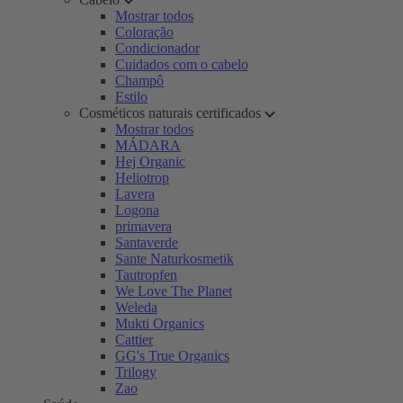
Mostrar todos
Coloração
Condicionador
Cuidados com o cabelo
Champô
Estilo
Cosméticos naturais certificados
Mostrar todos
MÁDARA
Hej Organic
Heliotrop
Lavera
Logona
primavera
Santaverde
Sante Naturkosmetik
Tautropfen
We Love The Planet
Weleda
Mukti Organics
Cattier
GG's True Organics
Trilogy
Zao