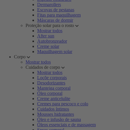
Dermarollers
Escovas de pestanas
Fitas para maquilhagem
Máscaras de dormir
Proteção solar para o rosto
Mostrar todos
After sun
Autobronzeador
Creme solar
Maquilhagem solar
Corpo
Mostrar todos
Cuidados de corpo
Mostrar todos
Loçõe corporais
Desodorizantes
Manteiga corporal
Óleo corporal
Creme anticelulite
Cremes para pescoço e colo
Cuidados íntimos
Mousses hidratantes
Óleo e infusão de sauna
Óleos essenciais e de massagem
Spray corporal