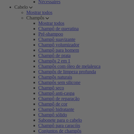
Nécessaires
Cabelo
Mostrar todos
Champôs
Mostrar todos
Champô de queratina
Pré-shampoo
Champô suavizante
Champô volumizador
Champô para homem
Champô de prata
Champôs 2 em 1
Champôs com óleo de melaleuca
Champôs de limpeza profunda
Champôs naturais
Champôs sem silicone
Champô seco
Champô anti-caspa
Champô de reparação
Champô de cor
Champô hidratante
Champô sólido
Sabonete para o cabelo
Champô para caracóis
Conjuntos de champôs