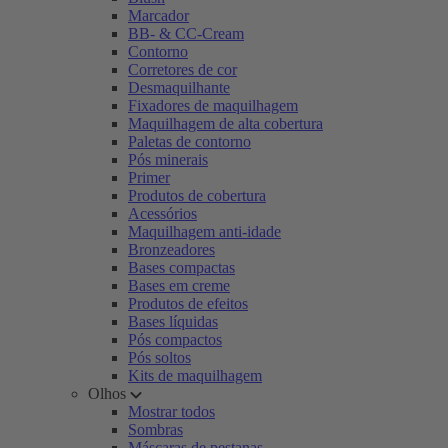
Marcador
BB- & CC-Cream
Contorno
Corretores de cor
Desmaquilhante
Fixadores de maquilhagem
Maquilhagem de alta cobertura
Paletas de contorno
Pós minerais
Primer
Produtos de cobertura
Acessórios
Maquilhagem anti-idade
Bronzeadores
Bases compactas
Bases em creme
Produtos de efeitos
Bases líquidas
Pós compactos
Pós soltos
Kits de maquilhagem
Olhos
Mostrar todos
Sombras
Máscaras de pestanas