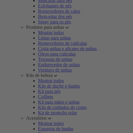
Máscaras para pés
Esfoliantes de pés
Removedores de calos
Bem-estar dos pés
Spray para os pés
Produtos para unhas
Mostrar todos
Limas para unhas
Removedores de cutículas
Corta-unhas e alicates de unhas
Óleos para cutículas
Tesouras de unhas
Endurecedor de unhas
Vernizes de unhas
Kits de beleza
Mostrar todos
Kits de duche e banho
Kit para pés
Coffrets
Kit para mãos e unhas
Kits de cuidados de corpo
Kit de proteção solar
Acessórios
Mostrar todos
Esponjas de banho