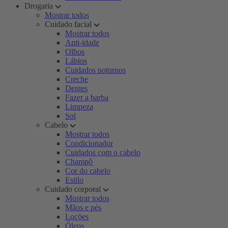
Drogaria
Mostrar todos
Cuidado facial
Mostrar todos
Anti-idade
Olhos
Lábios
Cuidados noturnos
Creche
Dentes
Fazer a barba
Limpeza
Sol
Cabelo
Mostrar todos
Condicionador
Cuidados com o cabelo
Champô
Cor do cabelo
Estilo
Cuidado corporal
Mostrar todos
Mãos e pés
Loções
Óleos