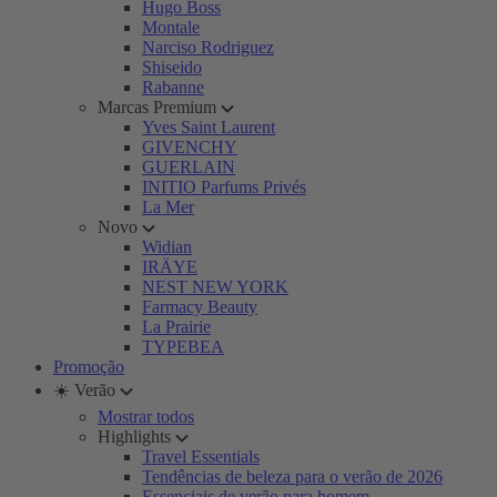
Hugo Boss
Montale
Narciso Rodriguez
Shiseido
Rabanne
Marcas Premium
Yves Saint Laurent
GIVENCHY
GUERLAIN
INITIO Parfums Privés
La Mer
Novo
Widian
IRÄYE
NEST NEW YORK
Farmacy Beauty
La Prairie
TYPEBEA
Promoção
☀️ Verão
Mostrar todos
Highlights
Travel Essentials
Tendências de beleza para o verão de 2026
Essenciais de verão para homem