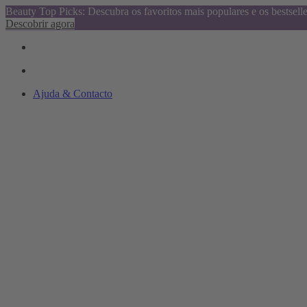
Beauty Top Picks: Descubra os favoritos mais populares e os bestsell
Descobrir agora
Ajuda & Contacto