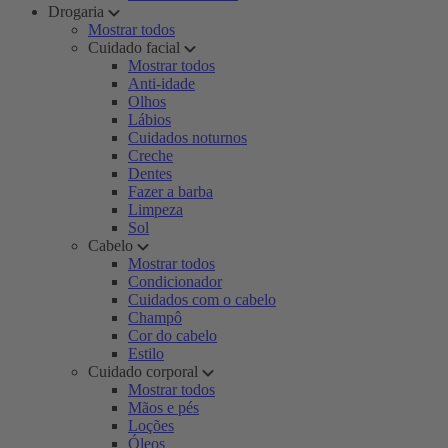
Drogaria
Mostrar todos
Cuidado facial
Mostrar todos
Anti-idade
Olhos
Lábios
Cuidados noturnos
Creche
Dentes
Fazer a barba
Limpeza
Sol
Cabelo
Mostrar todos
Condicionador
Cuidados com o cabelo
Champô
Cor do cabelo
Estilo
Cuidado corporal
Mostrar todos
Mãos e pés
Loções
Óleos