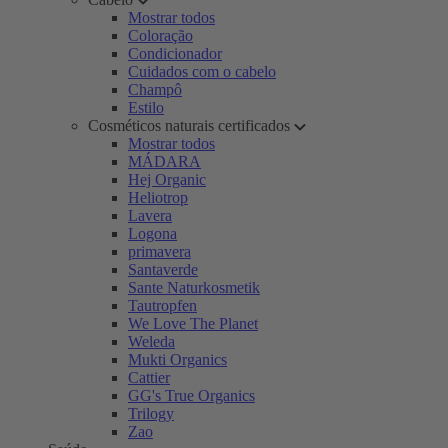
Mostrar todos
Coloração
Condicionador
Cuidados com o cabelo
Champô
Estilo
Cosméticos naturais certificados
Mostrar todos
MÁDARA
Hej Organic
Heliotrop
Lavera
Logona
primavera
Santaverde
Sante Naturkosmetik
Tautropfen
We Love The Planet
Weleda
Mukti Organics
Cattier
GG's True Organics
Trilogy
Zao