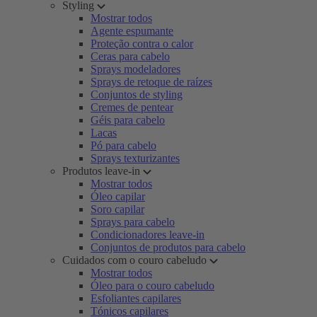
Styling
Mostrar todos
Agente espumante
Proteção contra o calor
Ceras para cabelo
Sprays modeladores
Sprays de retoque de raízes
Conjuntos de styling
Cremes de pentear
Géis para cabelo
Lacas
Pó para cabelo
Sprays texturizantes
Produtos leave-in
Mostrar todos
Óleo capilar
Soro capilar
Sprays para cabelo
Condicionadores leave-in
Conjuntos de produtos para cabelo
Cuidados com o couro cabeludo
Mostrar todos
Óleo para o couro cabeludo
Esfoliantes capilares
Tónicos capilares