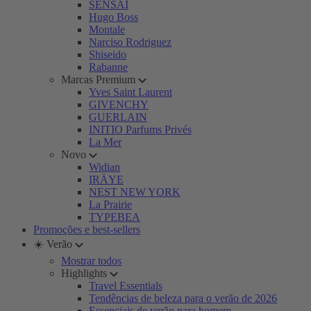
SENSAI
Hugo Boss
Montale
Narciso Rodriguez
Shiseido
Rabanne
Marcas Premium
Yves Saint Laurent
GIVENCHY
GUERLAIN
INITIO Parfums Privés
La Mer
Novo
Widian
IRÄYE
NEST NEW YORK
La Prairie
TYPEBEA
Promoções e best-sellers
☀️ Verão
Mostrar todos
Highlights
Travel Essentials
Tendências de beleza para o verão de 2026
Essenciais de verão para homem