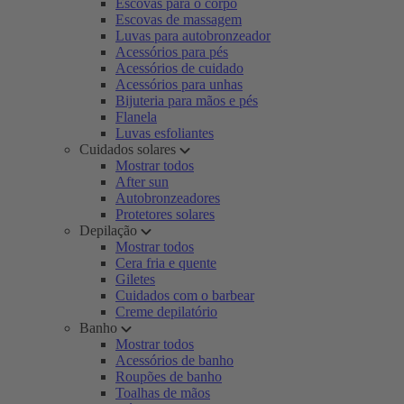
Escovas para o corpo
Escovas de massagem
Luvas para autobronzeador
Acessórios para pés
Acessórios de cuidado
Acessórios para unhas
Bijuteria para mãos e pés
Flanela
Luvas esfoliantes
Cuidados solares
Mostrar todos
After sun
Autobronzeadores
Protetores solares
Depilação
Mostrar todos
Cera fria e quente
Giletes
Cuidados com o barbear
Creme depilatório
Banho
Mostrar todos
Acessórios de banho
Roupões de banho
Toalhas de mãos