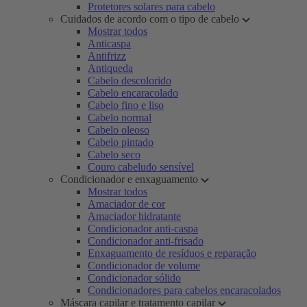
Protetores solares para cabelo
Cuidados de acordo com o tipo de cabelo
Mostrar todos
Anticaspa
Antifrizz
Antiqueda
Cabelo descolorido
Cabelo encaracolado
Cabelo fino e liso
Cabelo normal
Cabelo oleoso
Cabelo pintado
Cabelo seco
Couro cabeludo sensível
Condicionador e enxaguamento
Mostrar todos
Amaciador de cor
Amaciador hidratante
Condicionador anti-caspa
Condicionador anti-frisado
Enxaguamento de resíduos e reparação
Condicionador de volume
Condicionador sólido
Condicionadores para cabelos encaracolados
Máscara capilar e tratamento capilar