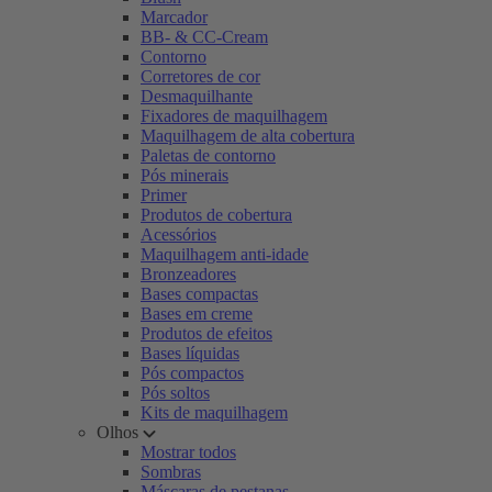
Marcador
BB- & CC-Cream
Contorno
Corretores de cor
Desmaquilhante
Fixadores de maquilhagem
Maquilhagem de alta cobertura
Paletas de contorno
Pós minerais
Primer
Produtos de cobertura
Acessórios
Maquilhagem anti-idade
Bronzeadores
Bases compactas
Bases em creme
Produtos de efeitos
Bases líquidas
Pós compactos
Pós soltos
Kits de maquilhagem
Olhos
Mostrar todos
Sombras
Máscaras de pestanas