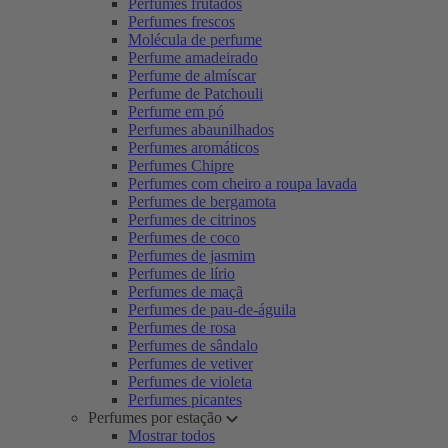
Perfumes frutados
Perfumes frescos
Molécula de perfume
Perfume amadeirado
Perfume de almíscar
Perfume de Patchouli
Perfume em pó
Perfumes abaunilhados
Perfumes aromáticos
Perfumes Chipre
Perfumes com cheiro a roupa lavada
Perfumes de bergamota
Perfumes de citrinos
Perfumes de coco
Perfumes de jasmim
Perfumes de lírio
Perfumes de maçã
Perfumes de pau-de-águila
Perfumes de rosa
Perfumes de sândalo
Perfumes de vetiver
Perfumes de violeta
Perfumes picantes
Perfumes por estação
Mostrar todos