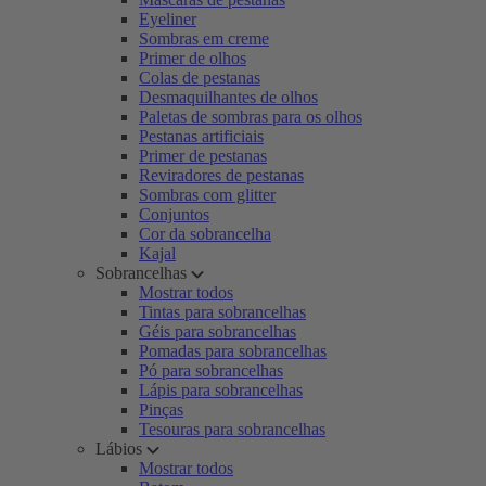
Eyeliner
Sombras em creme
Primer de olhos
Colas de pestanas
Desmaquilhantes de olhos
Paletas de sombras para os olhos
Pestanas artificiais
Primer de pestanas
Reviradores de pestanas
Sombras com glitter
Conjuntos
Cor da sobrancelha
Kajal
Sobrancelhas
Mostrar todos
Tintas para sobrancelhas
Géis para sobrancelhas
Pomadas para sobrancelhas
Pó para sobrancelhas
Lápis para sobrancelhas
Pinças
Tesouras para sobrancelhas
Lábios
Mostrar todos