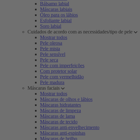
Bálsamo labial
Máscaras labiais
Óleo para os lábios
Esfoliante labial
Soro labial
Cuidados de acordo com as necessidades/tipo de pele
Mostrar todos
Pele oleosa
Pele mista
Pele sensível
Pele seca
Pele com imperfeições
Com protetor solar
Pele com vermelhidão
Pele madura
Máscaras faciais
Mostrar todos
Máscaras de olhos e lábios
Máscaras hidratantes
Máscaras de limpeza
Máscaras de lama
Máscaras de tecido
Máscaras anti-envelhecimento
Máscaras anti-espinhas
Máscaras de brilho