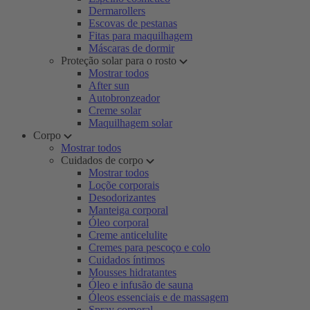
Dermarollers
Escovas de pestanas
Fitas para maquilhagem
Máscaras de dormir
Proteção solar para o rosto
Mostrar todos
After sun
Autobronzeador
Creme solar
Maquilhagem solar
Corpo
Mostrar todos
Cuidados de corpo
Mostrar todos
Loçõe corporais
Desodorizantes
Manteiga corporal
Óleo corporal
Creme anticelulite
Cremes para pescoço e colo
Cuidados íntimos
Mousses hidratantes
Óleo e infusão de sauna
Óleos essenciais e de massagem
Spray corporal