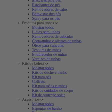
Máscaras para pés
Esfoliantes de pés
Removedores de calos
Bem-estar dos pés
Spray para os pés
Produtos para unhas
Mostrar todos
Limas para unhas
Removedores de cutículas
Corta-unhas e alicates de unhas
Óleos para cutículas
Tesouras de unhas
Endurecedor de unhas
Vernizes de unhas
Kits de beleza
Mostrar todos
Kits de duche e banho
Kit para pés
Coffrets
Kit para mãos e unhas
Kits de cuidados de corpo
Kit de proteção solar
Acessórios
Mostrar todos
Esponjas de banho