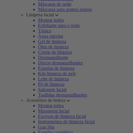
Máscaras de noite
Máscaras para pontos negros
Limpeza facial
Mostrar todos
Esfoliante para o rosto
Tónico
Água micelar
Gel de limpeza
Óleo de limpeza
Creme de limpeza
Desmaquilhante
Discos desmaquilhantes
Espuma de limpeza
Kits limpeza de pele
Leite de limpeza
Pó de limpeza
Sabonete facial
Toalhitas desmaquilhantes
Acessórios de beleza
Mostrar todos
Massagem facial
Escovas de limpeza facial
Instrumentos de limpeza facial
Gua Sha
Espelho cosmético