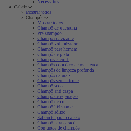
Nécessaires
Cabelo
Mostrar todos
Champôs
Mostrar todos
Champô de queratina
Pré-shampoo
Champô suavizante
Champô volumizador
Champô para homem
Champô de prata
Champôs 2 em 1
Champôs com óleo de melaleuca
Champôs de limpeza profunda
Champôs naturais
Champôs sem silicone
Champô seco
Champô anti-caspa
Champô de reparação
Champô de cor
Champô hidratante
Champô sólido
Sabonete para o cabelo
Champô para caracóis
Conjuntos de champôs