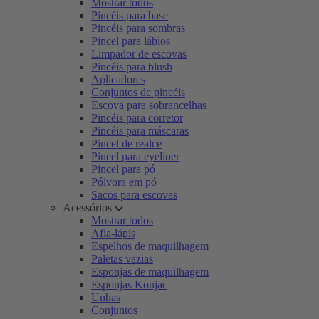
Mostrar todos
Pincéis para base
Pincéis para sombras
Pincel para lábios
Limpador de escovas
Pincéis para blush
Aplicadores
Conjuntos de pincéis
Escova para sobrancelhas
Pincéis para corretor
Pincéis para máscaras
Pincel de realce
Pincel para eyeliner
Pincel para pó
Pólvora em pó
Sacos para escovas
Acessórios
Mostrar todos
Afia-lápis
Espelhos de maquilhagem
Paletas vazias
Esponjas de maquilhagem
Esponjas Konjac
Unhas
Conjuntos