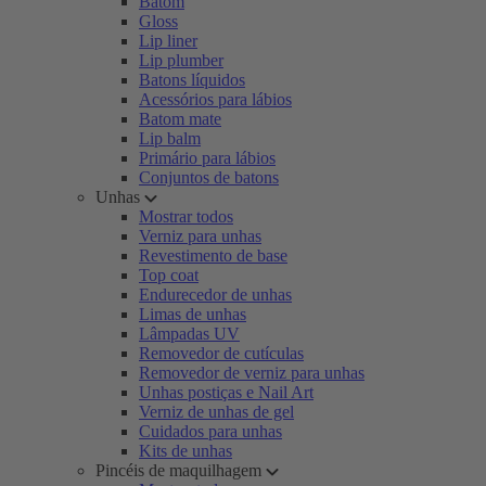
Batom
Gloss
Lip liner
Lip plumber
Batons líquidos
Acessórios para lábios
Batom mate
Lip balm
Primário para lábios
Conjuntos de batons
Unhas
Mostrar todos
Verniz para unhas
Revestimento de base
Top coat
Endurecedor de unhas
Limas de unhas
Lâmpadas UV
Removedor de cutículas
Removedor de verniz para unhas
Unhas postiças e Nail Art
Verniz de unhas de gel
Cuidados para unhas
Kits de unhas
Pincéis de maquilhagem