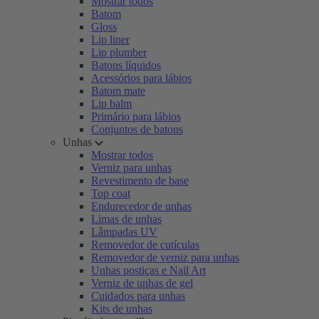
Mostrar todos
Batom
Gloss
Lip liner
Lip plumber
Batons líquidos
Acessórios para lábios
Batom mate
Lip balm
Primário para lábios
Conjuntos de batons
Unhas
Mostrar todos
Verniz para unhas
Revestimento de base
Top coat
Endurecedor de unhas
Limas de unhas
Lâmpadas UV
Removedor de cutículas
Removedor de verniz para unhas
Unhas postiças e Nail Art
Verniz de unhas de gel
Cuidados para unhas
Kits de unhas