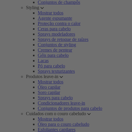
Conjuntos de champôs
Styling
Mostrar todos
Agente espumante
Proteção contra o calor
Ceras para cabelo
Sprays modeladores
Sprays de retoque de raízes
Conjuntos de styling
Cremes de pentear
Géis para cabelo
Lacas
Pó para cabelo
Sprays texturizantes
Produtos leave-in
Mostrar todos
Óleo capilar
Soro capilar
Sprays para cabelo
Condicionadores leave-in
Conjuntos de produtos para cabelo
Cuidados com o couro cabeludo
Mostrar todos
Óleo para o couro cabeludo
Esfoliantes capilares