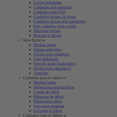
Creme hidratante
Cuidados anti-espinhas
Cuidados com Q10
Cuidados faciais 24 horas
Cuidados faciais sem parabenos
Kits cuidados com o rosto
Máscaras faciais
Pescoço e decote
Soro facial
Mostrar todos
Sérum antirrugas
Sérum com colagénio
Soro hidratante
Soro de ácido hialurónico
Sérum com vitamina C
Ampolas
Cuidados para os olhos
Mostrar todos
Sérum para sobrancelhas
Creme de olhos
Máscaras de olhos
Sérum para olhos
Soro para pestanas
Gel para os olhos
Cuidados com os lábios