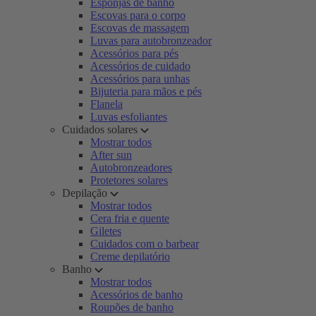
Esponjas de banho
Escovas para o corpo
Escovas de massagem
Luvas para autobronzeador
Acessórios para pés
Acessórios de cuidado
Acessórios para unhas
Bijuteria para mãos e pés
Flanela
Luvas esfoliantes
Cuidados solares
Mostrar todos
After sun
Autobronzeadores
Protetores solares
Depilação
Mostrar todos
Cera fria e quente
Giletes
Cuidados com o barbear
Creme depilatório
Banho
Mostrar todos
Acessórios de banho
Roupões de banho