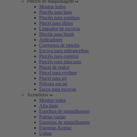
Pincéis de maquilhagem
Mostrar todos
Pincéis para base
Pincéis para sombras
Pincel para lábios
Limpador de escovas
Pincéis para blush
Aplicadores
Conjuntos de pincéis
Escova para sobrancelhas
Pincéis para corretor
Pincéis para máscaras
Pincel de realce
Pincel para eyeliner
Pincel para pó
Pólvora em pó
Sacos para escovas
Acessórios
Mostrar todos
Afia-lápis
Espelhos de maquilhagem
Paletas vazias
Esponjas de maquilhagem
Esponjas Konjac
Unhas