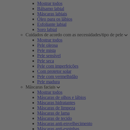
Mostrar todos
Bálsamo labial
Máscaras labiais
Óleo para os lábios
Esfoliante labial
Soro labial
Cuidados de acordo com as necessidades/tipo de pele
Mostrar todos
Pele oleosa
Pele mista
Pele sensível
Pele seca
Pele com imperfeições
Com protetor solar
Pele com vermelhidão
Pele madura
Máscaras faciais
Mostrar todos
Máscaras de olhos e lábios
Máscaras hidratantes
Máscaras de limpeza
Máscaras de lama
Máscaras de tecido
Máscaras anti-envelhecimento
Máscaras anti-espinhas