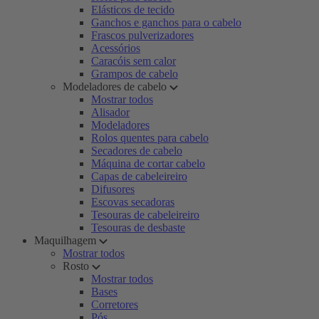
Elásticos de tecido
Ganchos e ganchos para o cabelo
Frascos pulverizadores
Acessórios
Caracóis sem calor
Grampos de cabelo
Modeladores de cabelo
Mostrar todos
Alisador
Modeladores
Rolos quentes para cabelo
Secadores de cabelo
Máquina de cortar cabelo
Capas de cabeleireiro
Difusores
Escovas secadoras
Tesouras de cabeleireiro
Tesouras de desbaste
Maquilhagem
Mostrar todos
Rosto
Mostrar todos
Bases
Corretores
Pós