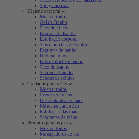
Spray corporal
Higiene corporal
Mostrar todos
Gel de Banho
Óleo de Duche
Espuma de Banho
Esfoliação corporal
Sais e bombas de banho
Espumas de banho
Higiene íntima
Kits de duche e banho
Óleo de Banho
Sabonete líquido
Sabonetes sólidos
Cuidados para mãos
Mostrar todos
Cremes de mãos
Desinfetantes de mãos
Máscaras para mãos
Esfoliação das mãos
Sabonetes de mãos
Produtos para os pés
Mostrar todos
Massajadores de pés