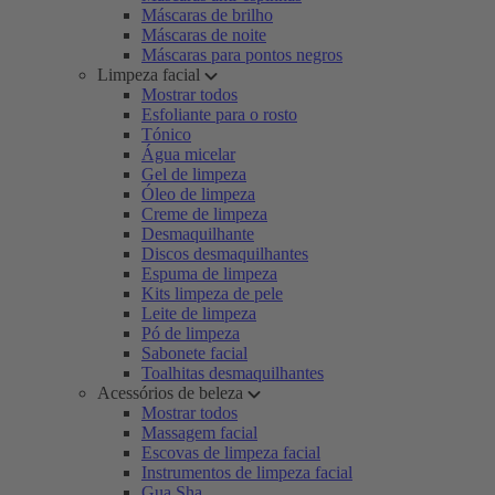
Máscaras de brilho
Máscaras de noite
Máscaras para pontos negros
Limpeza facial
Mostrar todos
Esfoliante para o rosto
Tónico
Água micelar
Gel de limpeza
Óleo de limpeza
Creme de limpeza
Desmaquilhante
Discos desmaquilhantes
Espuma de limpeza
Kits limpeza de pele
Leite de limpeza
Pó de limpeza
Sabonete facial
Toalhitas desmaquilhantes
Acessórios de beleza
Mostrar todos
Massagem facial
Escovas de limpeza facial
Instrumentos de limpeza facial
Gua Sha