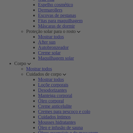
Espelho cosmético
Dermarollers
Escovas de pestanas
Fitas para maquilhagem
Máscaras de dormir
Proteção solar para o rosto
Mostrar todos
After sun
Autobronzeador
Creme solar
Maquilhagem solar
Corpo
Mostrar todos
Cuidados de corpo
Mostrar todos
Loçõe corporais
Desodorizantes
Manteiga corporal
Óleo corporal
Creme anticelulite
Cremes para pescoço e colo
Cuidados íntimos
Mousses hidratantes
Óleo e infusão de sauna
Óleos essenciais e de massagem