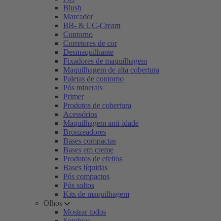
Blush
Marcador
BB- & CC-Cream
Contorno
Corretores de cor
Desmaquilhante
Fixadores de maquilhagem
Maquilhagem de alta cobertura
Paletas de contorno
Pós minerais
Primer
Produtos de cobertura
Acessórios
Maquilhagem anti-idade
Bronzeadores
Bases compactas
Bases em creme
Produtos de efeitos
Bases líquidas
Pós compactos
Pós soltos
Kits de maquilhagem
Olhos
Mostrar todos
Sombras