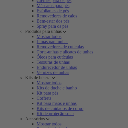
Cremes para os pés
Máscaras para pés
Esfoliantes de pés
Removedores de calos
Bem-estar dos pés
Spray para os pés
Produtos para unhas
Mostrar todos
Limas para unhas
Removedores de cutículas
Corta-unhas e alicates de unhas
Óleos para cutículas
Tesouras de unhas
Endurecedor de unhas
Vernizes de unhas
Kits de beleza
Mostrar todos
Kits de duche e banho
Kit para pés
Coffrets
Kit para mãos e unhas
Kits de cuidados de corpo
Kit de proteção solar
Acessórios
Mostrar todos