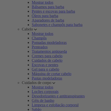
Mostrar todos
Bálsamos para barba
Pentes e escovas para barba
Óleos para barba
Aparadores de barba
Sabonetes e champôs para barba
Cabelo
Mostrar todos
Champôs
Pomadas modeladoras
Penteados
Tratamentos antiqueda
Cremes para cabelo
Cuidados de cabelo
Escovas e pentes
Gel para o cabelo
Máquina de cortar cabelo
Pastas modeladoras
Cuidados de corpo
Mostrar todos
Loções corporais
Desodorizantes e antitranspirantes
Géis de banho
Limpeza e esfoliação corporal
Sabão