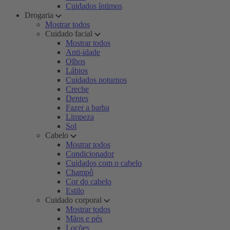
Cuidados íntimos
Drogaria
Mostrar todos
Cuidado facial
Mostrar todos
Anti-idade
Olhos
Lábios
Cuidados noturnos
Creche
Dentes
Fazer a barba
Limpeza
Sol
Cabelo
Mostrar todos
Condicionador
Cuidados com o cabelo
Champô
Cor do cabelo
Estilo
Cuidado corporal
Mostrar todos
Mãos e pés
Loções