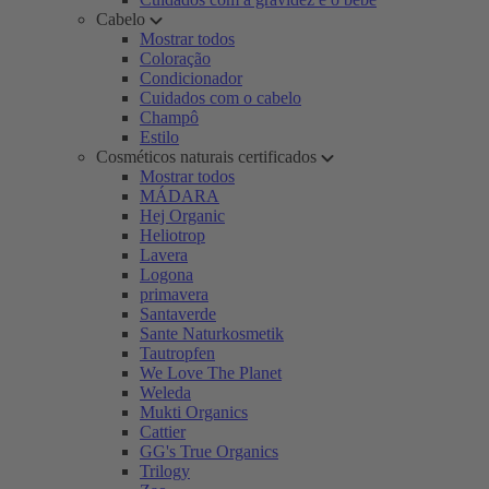
Cabelo
Mostrar todos
Coloração
Condicionador
Cuidados com o cabelo
Champô
Estilo
Cosméticos naturais certificados
Mostrar todos
MÁDARA
Hej Organic
Heliotrop
Lavera
Logona
primavera
Santaverde
Sante Naturkosmetik
Tautropfen
We Love The Planet
Weleda
Mukti Organics
Cattier
GG's True Organics
Trilogy