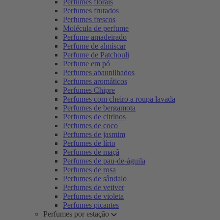
Perfumes florais
Perfumes frutados
Perfumes frescos
Molécula de perfume
Perfume amadeirado
Perfume de almíscar
Perfume de Patchouli
Perfume em pó
Perfumes abaunilhados
Perfumes aromáticos
Perfumes Chipre
Perfumes com cheiro a roupa lavada
Perfumes de bergamota
Perfumes de citrinos
Perfumes de coco
Perfumes de jasmim
Perfumes de lírio
Perfumes de maçã
Perfumes de pau-de-águila
Perfumes de rosa
Perfumes de sândalo
Perfumes de vetiver
Perfumes de violeta
Perfumes picantes
Perfumes por estação