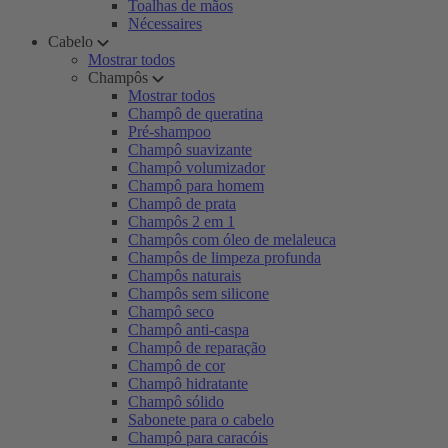
Toalhas de mãos
Nécessaires
Cabelo
Mostrar todos
Champôs
Mostrar todos
Champô de queratina
Pré-shampoo
Champô suavizante
Champô volumizador
Champô para homem
Champô de prata
Champôs 2 em 1
Champôs com óleo de melaleuca
Champôs de limpeza profunda
Champôs naturais
Champôs sem silicone
Champô seco
Champô anti-caspa
Champô de reparação
Champô de cor
Champô hidratante
Champô sólido
Sabonete para o cabelo
Champô para caracóis