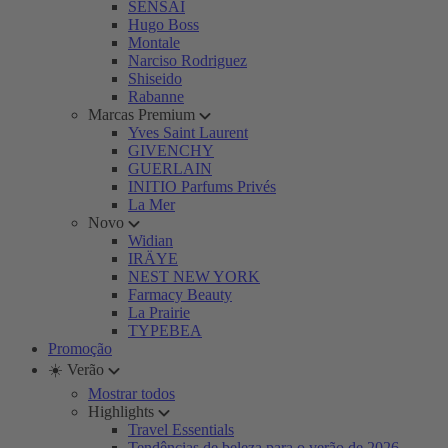
SENSAI
Hugo Boss
Montale
Narciso Rodriguez
Shiseido
Rabanne
Marcas Premium
Yves Saint Laurent
GIVENCHY
GUERLAIN
INITIO Parfums Privés
La Mer
Novo
Widian
IRÄYE
NEST NEW YORK
Farmacy Beauty
La Prairie
TYPEBEA
Promoção
☀️ Verão
Mostrar todos
Highlights
Travel Essentials
Tendências de beleza para o verão de 2026