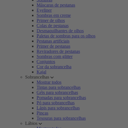
Máscaras de pestanas
Eyeliner
Sombras em creme
Primer de olhos
Colas de pestanas
Desmaquilhantes de olhos
Paletas de sombras para os olhos
Pestanas artificiais
Primer de pestanas
Reviradores de pestanas
Sombras com glitter
Conjuntos
Cor da sobrancelha
Kajal
Sobrancelhas
Mostrar todos
Tintas para sobrancelhas
Géis para sobrancelhas
Pomadas para sobrancelhas
Pó para sobrancelhas
Lápis para sobrancelhas
Pinças
Tesouras para sobrancelhas
Lábios