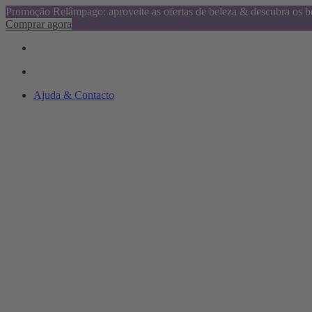
Promoção Relâmpago: aproveite as ofertas de beleza & descubra os be
Comprar agora
Ajuda & Contacto