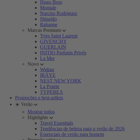
Hugo Boss
Montale
Narciso Rodriguez
Shiseido
Rabanne
Marcas Premium
Yves Saint Laurent
GIVENCHY
GUERLAIN
INITIO Parfums Privés
La Mer
Novo
Widian
IRÄYE
NEST NEW YORK
La Prairie
TYPEBEA
Promoções e best-sellers
☀️ Verão
Mostrar todos
Highlights
Travel Essentials
Tendências de beleza para o verão de 2026
Essenciais de verão para homem
Proteção solar