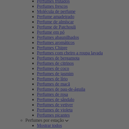
Perfumes frutados
Perfumes frescos
Molécula de perfume
Perfume amadeirado
Perfume de almíscar
Perfume de Patchouli
Perfume em pó
Perfumes abaunilhados
Perfumes aromáticos
Perfumes Chipre
Perfumes com cheiro a roupa lavada
Perfumes de bergamota
Perfumes de citrinos
Perfumes de coco
Perfumes de jasmim
Perfumes de lírio
Perfumes de maçã
Perfumes de pau-de-águila
Perfumes de rosa
Perfumes de sândalo
Perfumes de vetiver
Perfumes de violeta
Perfumes picantes
Perfumes por estação
Mostrar todos