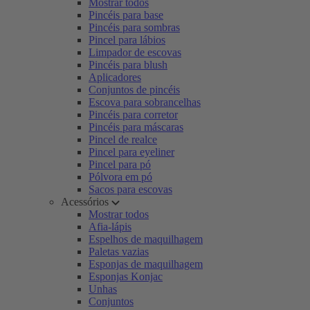
Mostrar todos
Pincéis para base
Pincéis para sombras
Pincel para lábios
Limpador de escovas
Pincéis para blush
Aplicadores
Conjuntos de pincéis
Escova para sobrancelhas
Pincéis para corretor
Pincéis para máscaras
Pincel de realce
Pincel para eyeliner
Pincel para pó
Pólvora em pó
Sacos para escovas
Acessórios
Mostrar todos
Afia-lápis
Espelhos de maquilhagem
Paletas vazias
Esponjas de maquilhagem
Esponjas Konjac
Unhas
Conjuntos