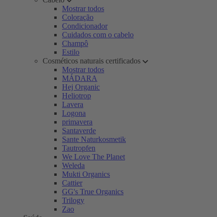
Mostrar todos
Coloração
Condicionador
Cuidados com o cabelo
Champô
Estilo
Cosméticos naturais certificados
Mostrar todos
MÁDARA
Hej Organic
Heliotrop
Lavera
Logona
primavera
Santaverde
Sante Naturkosmetik
Tautropfen
We Love The Planet
Weleda
Mukti Organics
Cattier
GG's True Organics
Trilogy
Zao