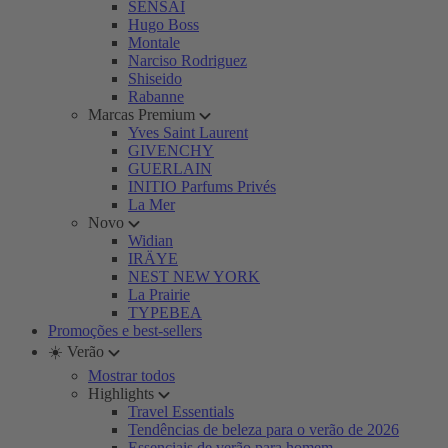
SENSAI
Hugo Boss
Montale
Narciso Rodriguez
Shiseido
Rabanne
Marcas Premium
Yves Saint Laurent
GIVENCHY
GUERLAIN
INITIO Parfums Privés
La Mer
Novo
Widian
IRÄYE
NEST NEW YORK
La Prairie
TYPEBEA
Promoções e best-sellers
☀️ Verão
Mostrar todos
Highlights
Travel Essentials
Tendências de beleza para o verão de 2026
Essenciais de verão para homem