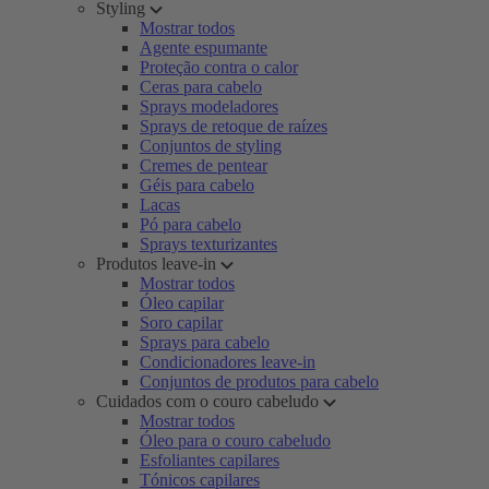
Styling
Mostrar todos
Agente espumante
Proteção contra o calor
Ceras para cabelo
Sprays modeladores
Sprays de retoque de raízes
Conjuntos de styling
Cremes de pentear
Géis para cabelo
Lacas
Pó para cabelo
Sprays texturizantes
Produtos leave-in
Mostrar todos
Óleo capilar
Soro capilar
Sprays para cabelo
Condicionadores leave-in
Conjuntos de produtos para cabelo
Cuidados com o couro cabeludo
Mostrar todos
Óleo para o couro cabeludo
Esfoliantes capilares
Tónicos capilares