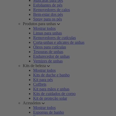
Máscaras para pés
Esfoliantes de pés
Removedores de calos
Bem-estar dos pés
Spray para os pés
Produtos para unhas
Mostrar todos
Limas para unhas
Removedores de cutículas
Corta-unhas e alicates de unhas
Óleos para cutículas
Tesouras de unhas
Endurecedor de unhas
Vernizes de unhas
Kits de beleza
Mostrar todos
Kits de duche e banho
Kit para pés
Coffrets
Kit para mãos e unhas
Kits de cuidados de corpo
Kit de proteção solar
Acessórios
Mostrar todos
Esponjas de banho