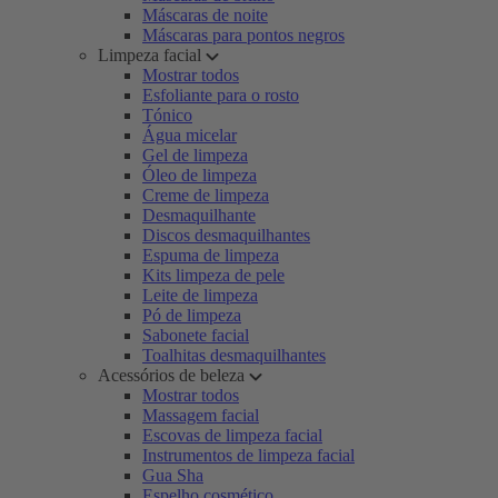
Máscaras de noite
Máscaras para pontos negros
Limpeza facial
Mostrar todos
Esfoliante para o rosto
Tónico
Água micelar
Gel de limpeza
Óleo de limpeza
Creme de limpeza
Desmaquilhante
Discos desmaquilhantes
Espuma de limpeza
Kits limpeza de pele
Leite de limpeza
Pó de limpeza
Sabonete facial
Toalhitas desmaquilhantes
Acessórios de beleza
Mostrar todos
Massagem facial
Escovas de limpeza facial
Instrumentos de limpeza facial
Gua Sha
Espelho cosmético