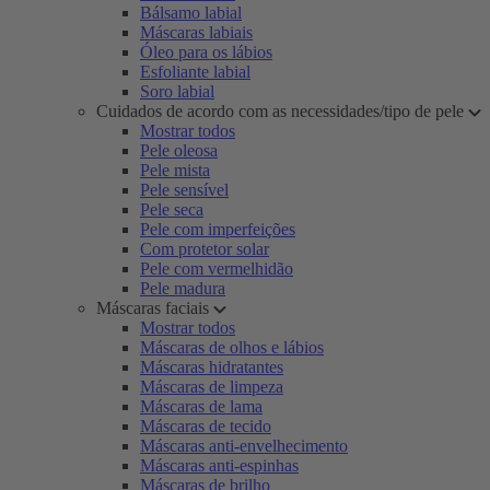
Bálsamo labial
Máscaras labiais
Óleo para os lábios
Esfoliante labial
Soro labial
Cuidados de acordo com as necessidades/tipo de pele
Mostrar todos
Pele oleosa
Pele mista
Pele sensível
Pele seca
Pele com imperfeições
Com protetor solar
Pele com vermelhidão
Pele madura
Máscaras faciais
Mostrar todos
Máscaras de olhos e lábios
Máscaras hidratantes
Máscaras de limpeza
Máscaras de lama
Máscaras de tecido
Máscaras anti-envelhecimento
Máscaras anti-espinhas
Máscaras de brilho