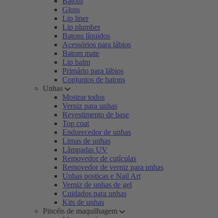
Batom
Gloss
Lip liner
Lip plumber
Batons líquidos
Acessórios para lábios
Batom mate
Lip balm
Primário para lábios
Conjuntos de batons
Unhas
Mostrar todos
Verniz para unhas
Revestimento de base
Top coat
Endurecedor de unhas
Limas de unhas
Lâmpadas UV
Removedor de cutículas
Removedor de verniz para unhas
Unhas postiças e Nail Art
Verniz de unhas de gel
Cuidados para unhas
Kits de unhas
Pincéis de maquilhagem