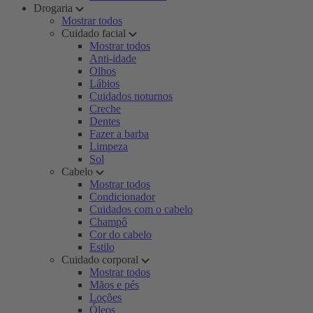
Drogaria
Mostrar todos
Cuidado facial
Mostrar todos
Anti-idade
Olhos
Lábios
Cuidados noturnos
Creche
Dentes
Fazer a barba
Limpeza
Sol
Cabelo
Mostrar todos
Condicionador
Cuidados com o cabelo
Champô
Cor do cabelo
Estilo
Cuidado corporal
Mostrar todos
Mãos e pés
Loções
Óleos