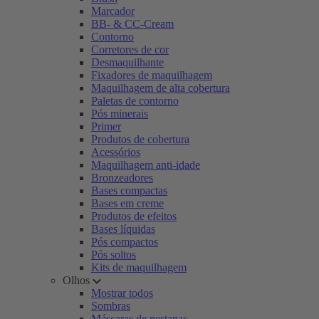
Marcador
BB- & CC-Cream
Contorno
Corretores de cor
Desmaquilhante
Fixadores de maquilhagem
Maquilhagem de alta cobertura
Paletas de contorno
Pós minerais
Primer
Produtos de cobertura
Acessórios
Maquilhagem anti-idade
Bronzeadores
Bases compactas
Bases em creme
Produtos de efeitos
Bases líquidas
Pós compactos
Pós soltos
Kits de maquilhagem
Olhos
Mostrar todos
Sombras
Máscaras de pestanas