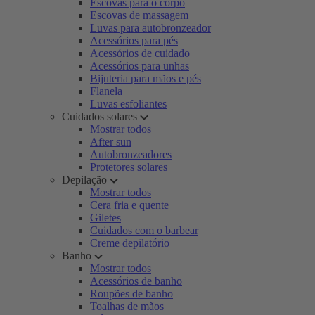
Escovas para o corpo
Escovas de massagem
Luvas para autobronzeador
Acessórios para pés
Acessórios de cuidado
Acessórios para unhas
Bijuteria para mãos e pés
Flanela
Luvas esfoliantes
Cuidados solares
Mostrar todos
After sun
Autobronzeadores
Protetores solares
Depilação
Mostrar todos
Cera fria e quente
Giletes
Cuidados com o barbear
Creme depilatório
Banho
Mostrar todos
Acessórios de banho
Roupões de banho
Toalhas de mãos