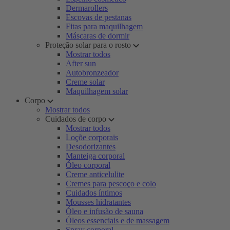
Dermarollers
Escovas de pestanas
Fitas para maquilhagem
Máscaras de dormir
Proteção solar para o rosto
Mostrar todos
After sun
Autobronzeador
Creme solar
Maquilhagem solar
Corpo
Mostrar todos
Cuidados de corpo
Mostrar todos
Loçõe corporais
Desodorizantes
Manteiga corporal
Óleo corporal
Creme anticelulite
Cremes para pescoço e colo
Cuidados íntimos
Mousses hidratantes
Óleo e infusão de sauna
Óleos essenciais e de massagem
Spray corporal