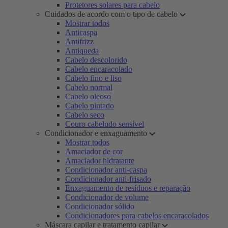
Protetores solares para cabelo
Cuidados de acordo com o tipo de cabelo
Mostrar todos
Anticaspa
Antifrizz
Antiqueda
Cabelo descolorido
Cabelo encaracolado
Cabelo fino e liso
Cabelo normal
Cabelo oleoso
Cabelo pintado
Cabelo seco
Couro cabeludo sensível
Condicionador e enxaguamento
Mostrar todos
Amaciador de cor
Amaciador hidratante
Condicionador anti-caspa
Condicionador anti-frisado
Enxaguamento de resíduos e reparação
Condicionador de volume
Condicionador sólido
Condicionadores para cabelos encaracolados
Máscara capilar e tratamento capilar