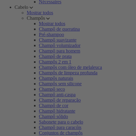
Nécessaires
Cabelo
Mostrar todos
Champôs
Mostrar todos
Champô de queratina
Pré-shampoo
Champô suavizante
Champô volumizador
Champô para homem
Champô de prata
Champôs 2 em 1
Champôs com óleo de melaleuca
Champôs de limpeza profunda
Champôs naturais
Champôs sem silicone
Champô seco
Champô anti-caspa
Champô de reparação
Champô de cor
Champô hidratante
Champô sólido
Sabonete para o cabelo
Champô para caracóis
Conjuntos de champôs