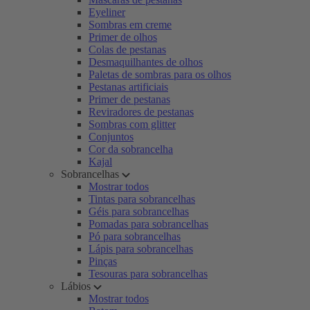
Eyeliner
Sombras em creme
Primer de olhos
Colas de pestanas
Desmaquilhantes de olhos
Paletas de sombras para os olhos
Pestanas artificiais
Primer de pestanas
Reviradores de pestanas
Sombras com glitter
Conjuntos
Cor da sobrancelha
Kajal
Sobrancelhas
Mostrar todos
Tintas para sobrancelhas
Géis para sobrancelhas
Pomadas para sobrancelhas
Pó para sobrancelhas
Lápis para sobrancelhas
Pinças
Tesouras para sobrancelhas
Lábios
Mostrar todos