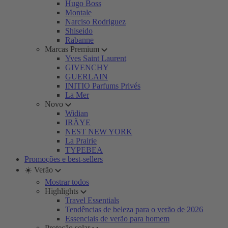
Hugo Boss
Montale
Narciso Rodriguez
Shiseido
Rabanne
Marcas Premium
Yves Saint Laurent
GIVENCHY
GUERLAIN
INITIO Parfums Privés
La Mer
Novo
Widian
IRÄYE
NEST NEW YORK
La Prairie
TYPEBEA
Promoções e best-sellers
☀️ Verão
Mostrar todos
Highlights
Travel Essentials
Tendências de beleza para o verão de 2026
Essenciais de verão para homem
Proteção solar