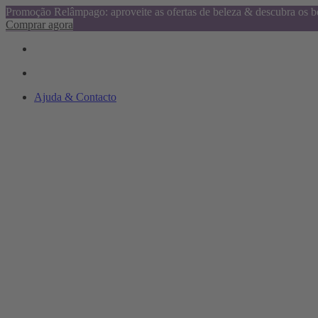
Promoção Relâmpago: aproveite as ofertas de beleza & descubra os be
Comprar agora
Ajuda & Contacto