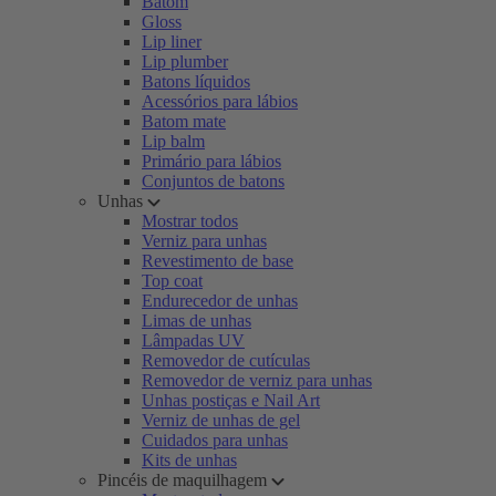
Batom
Gloss
Lip liner
Lip plumber
Batons líquidos
Acessórios para lábios
Batom mate
Lip balm
Primário para lábios
Conjuntos de batons
Unhas
Mostrar todos
Verniz para unhas
Revestimento de base
Top coat
Endurecedor de unhas
Limas de unhas
Lâmpadas UV
Removedor de cutículas
Removedor de verniz para unhas
Unhas postiças e Nail Art
Verniz de unhas de gel
Cuidados para unhas
Kits de unhas
Pincéis de maquilhagem