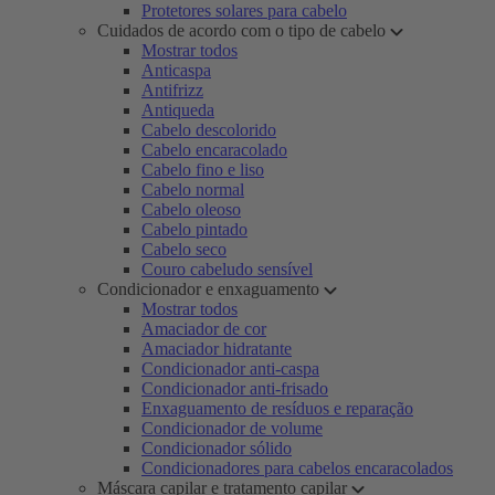
Protetores solares para cabelo
Cuidados de acordo com o tipo de cabelo
Mostrar todos
Anticaspa
Antifrizz
Antiqueda
Cabelo descolorido
Cabelo encaracolado
Cabelo fino e liso
Cabelo normal
Cabelo oleoso
Cabelo pintado
Cabelo seco
Couro cabeludo sensível
Condicionador e enxaguamento
Mostrar todos
Amaciador de cor
Amaciador hidratante
Condicionador anti-caspa
Condicionador anti-frisado
Enxaguamento de resíduos e reparação
Condicionador de volume
Condicionador sólido
Condicionadores para cabelos encaracolados
Máscara capilar e tratamento capilar