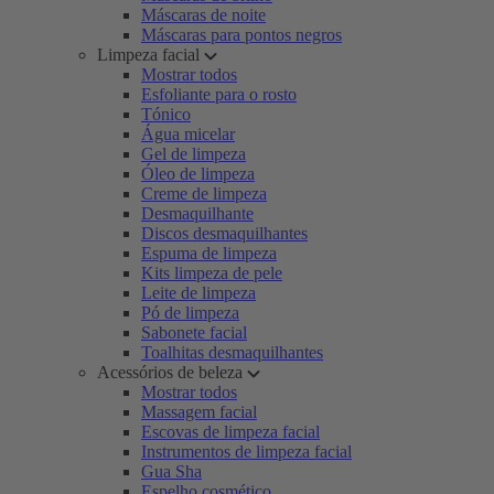
Máscaras de noite
Máscaras para pontos negros
Limpeza facial
Mostrar todos
Esfoliante para o rosto
Tónico
Água micelar
Gel de limpeza
Óleo de limpeza
Creme de limpeza
Desmaquilhante
Discos desmaquilhantes
Espuma de limpeza
Kits limpeza de pele
Leite de limpeza
Pó de limpeza
Sabonete facial
Toalhitas desmaquilhantes
Acessórios de beleza
Mostrar todos
Massagem facial
Escovas de limpeza facial
Instrumentos de limpeza facial
Gua Sha
Espelho cosmético