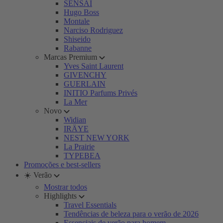
SENSAI
Hugo Boss
Montale
Narciso Rodriguez
Shiseido
Rabanne
Marcas Premium
Yves Saint Laurent
GIVENCHY
GUERLAIN
INITIO Parfums Privés
La Mer
Novo
Widian
IRÄYE
NEST NEW YORK
La Prairie
TYPEBEA
Promoções e best-sellers
☀️ Verão
Mostrar todos
Highlights
Travel Essentials
Tendências de beleza para o verão de 2026
Essenciais de verão para homem