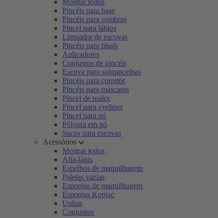
Mostrar todos
Pincéis para base
Pincéis para sombras
Pincel para lábios
Limpador de escovas
Pincéis para blush
Aplicadores
Conjuntos de pincéis
Escova para sobrancelhas
Pincéis para corretor
Pincéis para máscaras
Pincel de realce
Pincel para eyeliner
Pincel para pó
Pólvora em pó
Sacos para escovas
Acessórios
Mostrar todos
Afia-lápis
Espelhos de maquilhagem
Paletas vazias
Esponjas de maquilhagem
Esponjas Konjac
Unhas
Conjuntos