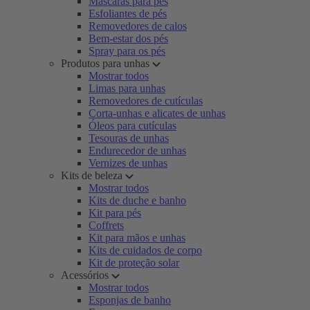
Máscaras para pés
Esfoliantes de pés
Removedores de calos
Bem-estar dos pés
Spray para os pés
Produtos para unhas
Mostrar todos
Limas para unhas
Removedores de cutículas
Corta-unhas e alicates de unhas
Óleos para cutículas
Tesouras de unhas
Endurecedor de unhas
Vernizes de unhas
Kits de beleza
Mostrar todos
Kits de duche e banho
Kit para pés
Coffrets
Kit para mãos e unhas
Kits de cuidados de corpo
Kit de proteção solar
Acessórios
Mostrar todos
Esponjas de banho