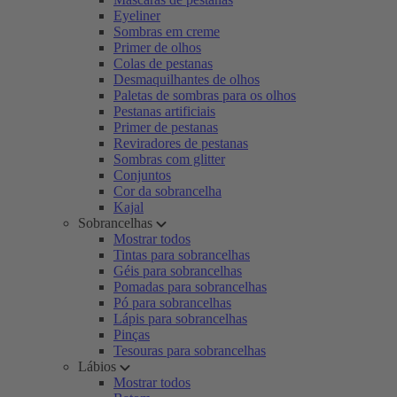
Eyeliner
Sombras em creme
Primer de olhos
Colas de pestanas
Desmaquilhantes de olhos
Paletas de sombras para os olhos
Pestanas artificiais
Primer de pestanas
Reviradores de pestanas
Sombras com glitter
Conjuntos
Cor da sobrancelha
Kajal
Sobrancelhas
Mostrar todos
Tintas para sobrancelhas
Géis para sobrancelhas
Pomadas para sobrancelhas
Pó para sobrancelhas
Lápis para sobrancelhas
Pinças
Tesouras para sobrancelhas
Lábios
Mostrar todos