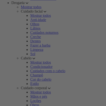
Drogaria
Mostrar todos
Cuidado facial
Mostrar todos
Anti-idade
Olhos
Lábios
Cuidados noturnos
Creche
Dentes
Fazer a barba
Limpeza
Sol
Cabelo
Mostrar todos
Condicionador
Cuidados com o cabelo
Champô
Cor do cabelo
Estilo
Cuidado corporal
Mostrar todos
Mãos e pés
Loções
Óleos