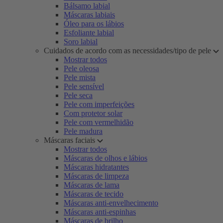
Bálsamo labial
Máscaras labiais
Óleo para os lábios
Esfoliante labial
Soro labial
Cuidados de acordo com as necessidades/tipo de pele
Mostrar todos
Pele oleosa
Pele mista
Pele sensível
Pele seca
Pele com imperfeições
Com protetor solar
Pele com vermelhidão
Pele madura
Máscaras faciais
Mostrar todos
Máscaras de olhos e lábios
Máscaras hidratantes
Máscaras de limpeza
Máscaras de lama
Máscaras de tecido
Máscaras anti-envelhecimento
Máscaras anti-espinhas
Máscaras de brilho