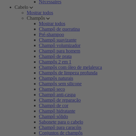
Nécessaires
Cabelo
Mostrar todos
Champôs
Mostrar todos
Champô de queratina
Pré-shampoo
Champô suavizante
Champô volumizador
Champô para homem
Champô de prata
Champôs 2 em 1
Champôs com óleo de melaleuca
Champôs de limpeza profunda
Champôs naturais
Champôs sem silicone
Champô seco
Champô anti-caspa
Champô de reparação
Champô de cor
Champô hidratante
Champô sólido
Sabonete para o cabelo
Champô para caracóis
Conjuntos de champôs