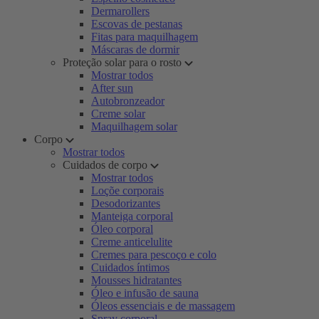
Dermarollers
Escovas de pestanas
Fitas para maquilhagem
Máscaras de dormir
Proteção solar para o rosto
Mostrar todos
After sun
Autobronzeador
Creme solar
Maquilhagem solar
Corpo
Mostrar todos
Cuidados de corpo
Mostrar todos
Loçõe corporais
Desodorizantes
Manteiga corporal
Óleo corporal
Creme anticelulite
Cremes para pescoço e colo
Cuidados íntimos
Mousses hidratantes
Óleo e infusão de sauna
Óleos essenciais e de massagem
Spray corporal