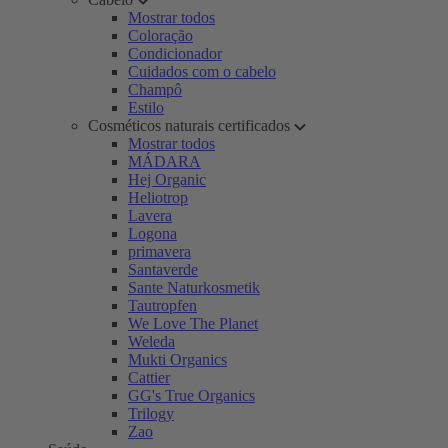
Mostrar todos
Coloração
Condicionador
Cuidados com o cabelo
Champô
Estilo
Cosméticos naturais certificados
Mostrar todos
MÁDARA
Hej Organic
Heliotrop
Lavera
Logona
primavera
Santaverde
Sante Naturkosmetik
Tautropfen
We Love The Planet
Weleda
Mukti Organics
Cattier
GG's True Organics
Trilogy
Zao