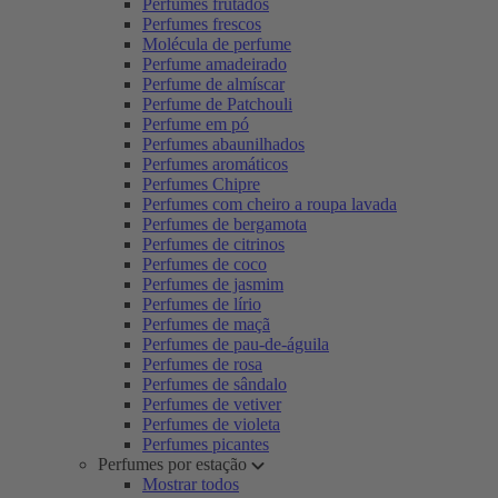
Perfumes frutados
Perfumes frescos
Molécula de perfume
Perfume amadeirado
Perfume de almíscar
Perfume de Patchouli
Perfume em pó
Perfumes abaunilhados
Perfumes aromáticos
Perfumes Chipre
Perfumes com cheiro a roupa lavada
Perfumes de bergamota
Perfumes de citrinos
Perfumes de coco
Perfumes de jasmim
Perfumes de lírio
Perfumes de maçã
Perfumes de pau-de-águila
Perfumes de rosa
Perfumes de sândalo
Perfumes de vetiver
Perfumes de violeta
Perfumes picantes
Perfumes por estação
Mostrar todos