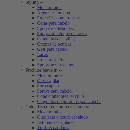
Styling
Mostrar todos
Agente espumante
Proteção contra o calor
Ceras para cabelo
Sprays modeladores
Sprays de retoque de raízes
Conjuntos de styling
Cremes de pentear
Géis para cabelo
Lacas
Pó para cabelo
Sprays texturizantes
Produtos leave-in
Mostrar todos
Óleo capilar
Soro capilar
Sprays para cabelo
Condicionadores leave-in
Conjuntos de produtos para cabelo
Cuidados com o couro cabeludo
Mostrar todos
Óleo para o couro cabeludo
Esfoliantes capilares
Tónicos capilares