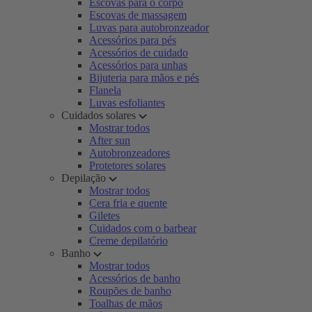
Escovas para o corpo
Escovas de massagem
Luvas para autobronzeador
Acessórios para pés
Acessórios de cuidado
Acessórios para unhas
Bijuteria para mãos e pés
Flanela
Luvas esfoliantes
Cuidados solares
Mostrar todos
After sun
Autobronzeadores
Protetores solares
Depilação
Mostrar todos
Cera fria e quente
Giletes
Cuidados com o barbear
Creme depilatório
Banho
Mostrar todos
Acessórios de banho
Roupões de banho
Toalhas de mãos