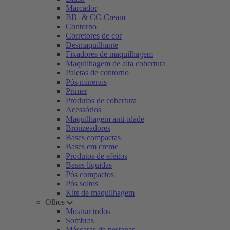
Marcador
BB- & CC-Cream
Contorno
Corretores de cor
Desmaquilhante
Fixadores de maquilhagem
Maquilhagem de alta cobertura
Paletas de contorno
Pós minerais
Primer
Produtos de cobertura
Acessórios
Maquilhagem anti-idade
Bronzeadores
Bases compactas
Bases em creme
Produtos de efeitos
Bases líquidas
Pós compactos
Pós soltos
Kits de maquilhagem
Olhos
Mostrar todos
Sombras
Máscaras de pestanas