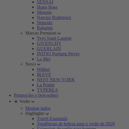
SENSAI
Hugo Boss
Montale
Narciso Rodriguez
Shiseido
Rabanne
Marcas Premium
Yves Saint Laurent
GIVENCHY
GUERLAIN
INITIO Parfums Privés
La Mer
Novo
Widian
IRÄYE
NEST NEW YORK
La Prairie
TYPEBEA
Promoções e best-sellers
☀️ Verão
Mostrar todos
Highlights
Travel Essentials
Tendências de beleza para o verão de 2026
Essenciais de verão para homem