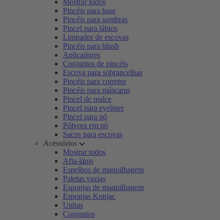
Mostrar todos
Pincéis para base
Pincéis para sombras
Pincel para lábios
Limpador de escovas
Pincéis para blush
Aplicadores
Conjuntos de pincéis
Escova para sobrancelhas
Pincéis para corretor
Pincéis para máscaras
Pincel de realce
Pincel para eyeliner
Pincel para pó
Pólvora em pó
Sacos para escovas
Acessórios
Mostrar todos
Afia-lápis
Espelhos de maquilhagem
Paletas vazias
Esponjas de maquilhagem
Esponjas Konjac
Unhas
Conjuntos