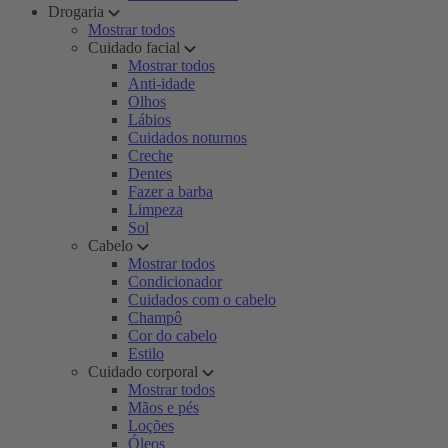
Drogaria
Mostrar todos
Cuidado facial
Mostrar todos
Anti-idade
Olhos
Lábios
Cuidados noturnos
Creche
Dentes
Fazer a barba
Limpeza
Sol
Cabelo
Mostrar todos
Condicionador
Cuidados com o cabelo
Champô
Cor do cabelo
Estilo
Cuidado corporal
Mostrar todos
Mãos e pés
Loções
Óleos