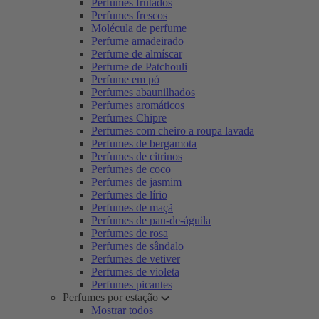
Perfumes frutados
Perfumes frescos
Molécula de perfume
Perfume amadeirado
Perfume de almíscar
Perfume de Patchouli
Perfume em pó
Perfumes abaunilhados
Perfumes aromáticos
Perfumes Chipre
Perfumes com cheiro a roupa lavada
Perfumes de bergamota
Perfumes de citrinos
Perfumes de coco
Perfumes de jasmim
Perfumes de lírio
Perfumes de maçã
Perfumes de pau-de-águila
Perfumes de rosa
Perfumes de sândalo
Perfumes de vetiver
Perfumes de violeta
Perfumes picantes
Perfumes por estação
Mostrar todos