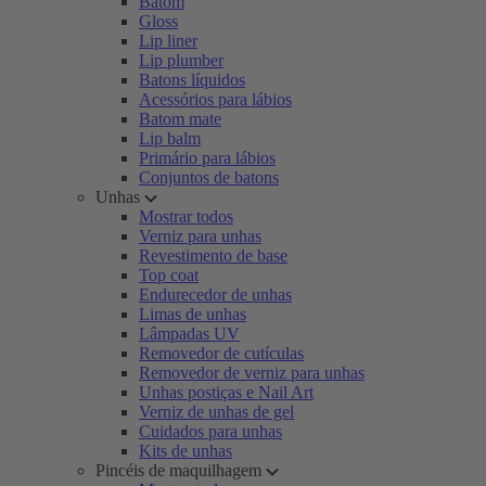
Batom
Gloss
Lip liner
Lip plumber
Batons líquidos
Acessórios para lábios
Batom mate
Lip balm
Primário para lábios
Conjuntos de batons
Unhas
Mostrar todos
Verniz para unhas
Revestimento de base
Top coat
Endurecedor de unhas
Limas de unhas
Lâmpadas UV
Removedor de cutículas
Removedor de verniz para unhas
Unhas postiças e Nail Art
Verniz de unhas de gel
Cuidados para unhas
Kits de unhas
Pincéis de maquilhagem