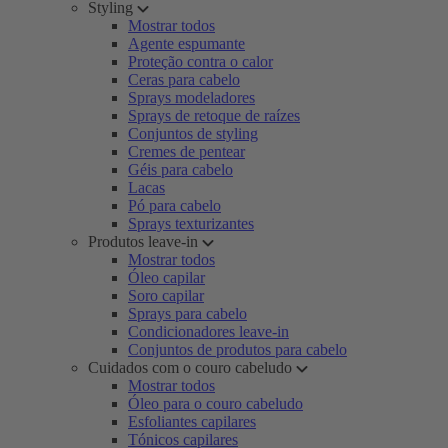
Styling
Mostrar todos
Agente espumante
Proteção contra o calor
Ceras para cabelo
Sprays modeladores
Sprays de retoque de raízes
Conjuntos de styling
Cremes de pentear
Géis para cabelo
Lacas
Pó para cabelo
Sprays texturizantes
Produtos leave-in
Mostrar todos
Óleo capilar
Soro capilar
Sprays para cabelo
Condicionadores leave-in
Conjuntos de produtos para cabelo
Cuidados com o couro cabeludo
Mostrar todos
Óleo para o couro cabeludo
Esfoliantes capilares
Tónicos capilares