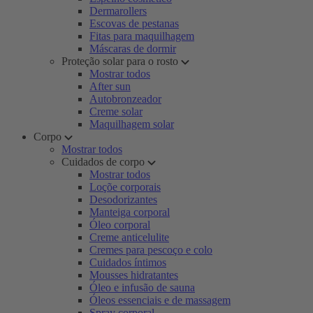
Dermarollers
Escovas de pestanas
Fitas para maquilhagem
Máscaras de dormir
Proteção solar para o rosto
Mostrar todos
After sun
Autobronzeador
Creme solar
Maquilhagem solar
Corpo
Mostrar todos
Cuidados de corpo
Mostrar todos
Loçõe corporais
Desodorizantes
Manteiga corporal
Óleo corporal
Creme anticelulite
Cremes para pescoço e colo
Cuidados íntimos
Mousses hidratantes
Óleo e infusão de sauna
Óleos essenciais e de massagem
Spray corporal