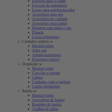
Escovas para o corpo
Escovas de massagem
Luvas para autobronzeador
Acessórios para pés
Acessórios de cuidado
Acessórios para unhas
Bijuteria para mãos e pés
Flanela
Luvas esfoliantes
Cuidados solares
Mostrar todos
After sun
Autobronzeadores
Protetores solares
Depilação
Mostrar todos
Cera fria e quente
Giletes
Cuidados com o barbear
Creme depilatório
Banho
Mostrar todos
Acessórios de banho
Roupões de banho
Toalhas de mãos