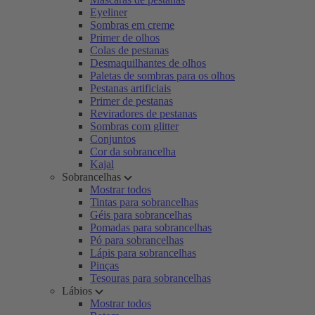
Eyeliner
Sombras em creme
Primer de olhos
Colas de pestanas
Desmaquilhantes de olhos
Paletas de sombras para os olhos
Pestanas artificiais
Primer de pestanas
Reviradores de pestanas
Sombras com glitter
Conjuntos
Cor da sobrancelha
Kajal
Sobrancelhas
Mostrar todos
Tintas para sobrancelhas
Géis para sobrancelhas
Pomadas para sobrancelhas
Pó para sobrancelhas
Lápis para sobrancelhas
Pinças
Tesouras para sobrancelhas
Lábios
Mostrar todos