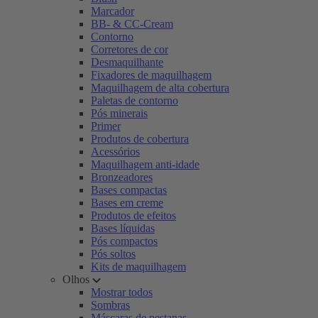
Marcador
BB- & CC-Cream
Contorno
Corretores de cor
Desmaquilhante
Fixadores de maquilhagem
Maquilhagem de alta cobertura
Paletas de contorno
Pós minerais
Primer
Produtos de cobertura
Acessórios
Maquilhagem anti-idade
Bronzeadores
Bases compactas
Bases em creme
Produtos de efeitos
Bases líquidas
Pós compactos
Pós soltos
Kits de maquilhagem
Olhos
Mostrar todos
Sombras
Máscaras de pestanas