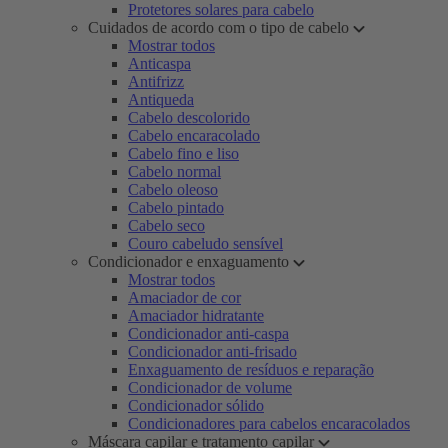
Protetores solares para cabelo
Cuidados de acordo com o tipo de cabelo
Mostrar todos
Anticaspa
Antifrizz
Antiqueda
Cabelo descolorido
Cabelo encaracolado
Cabelo fino e liso
Cabelo normal
Cabelo oleoso
Cabelo pintado
Cabelo seco
Couro cabeludo sensível
Condicionador e enxaguamento
Mostrar todos
Amaciador de cor
Amaciador hidratante
Condicionador anti-caspa
Condicionador anti-frisado
Enxaguamento de resíduos e reparação
Condicionador de volume
Condicionador sólido
Condicionadores para cabelos encaracolados
Máscara capilar e tratamento capilar