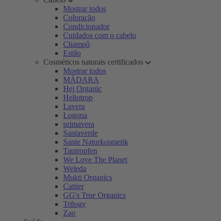
Mostrar todos
Coloração
Condicionador
Cuidados com o cabelo
Champô
Estilo
Cosméticos naturais certificados
Mostrar todos
MÁDARA
Hej Organic
Heliotrop
Lavera
Logona
primavera
Santaverde
Sante Naturkosmetik
Tautropfen
We Love The Planet
Weleda
Mukti Organics
Cattier
GG's True Organics
Trilogy
Zao