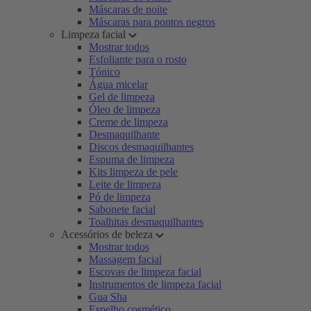
Máscaras de noite
Máscaras para pontos negros
Limpeza facial
Mostrar todos
Esfoliante para o rosto
Tónico
Água micelar
Gel de limpeza
Óleo de limpeza
Creme de limpeza
Desmaquilhante
Discos desmaquilhantes
Espuma de limpeza
Kits limpeza de pele
Leite de limpeza
Pó de limpeza
Sabonete facial
Toalhitas desmaquilhantes
Acessórios de beleza
Mostrar todos
Massagem facial
Escovas de limpeza facial
Instrumentos de limpeza facial
Gua Sha
Espelho cosmético