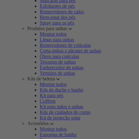
Máscaras para pés
Esfoliantes de pés
Removedores de calos
Bem-estar dos pés
Spray para os pés
Produtos para unhas
Mostrar todos
Limas para unhas
Removedores de cutículas
Corta-unhas e alicates de unhas
Óleos para cutículas
Tesouras de unhas
Endurecedor de unhas
Vernizes de unhas
Kits de beleza
Mostrar todos
Kits de duche e banho
Kit para pés
Coffrets
Kit para mãos e unhas
Kits de cuidados de corpo
Kit de proteção solar
Acessórios
Mostrar todos
Esponjas de banho