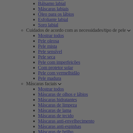
Bálsamo labial
Máscaras labiais
Óleo para os lábios
Esfoliante labial
Soro labial
Cuidados de acordo com as necessidades/tipo de pele
Mostrar todos
Pele oleosa
Pele mista
Pele sensível
Pele seca
Pele com imperfeições
Com protetor solar
Pele com vermelhidão
Pele madura
Máscaras faciais
Mostrar todos
Máscaras de olhos e lábios
Máscaras hidratantes
Máscaras de limpeza
Máscaras de lama
Máscaras de tecido
Máscaras anti-envelhecimento
Máscaras anti-espinhas
Máscaras de brilho