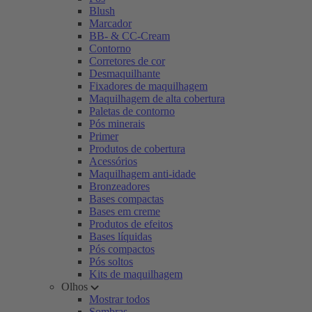
Blush
Marcador
BB- & CC-Cream
Contorno
Corretores de cor
Desmaquilhante
Fixadores de maquilhagem
Maquilhagem de alta cobertura
Paletas de contorno
Pós minerais
Primer
Produtos de cobertura
Acessórios
Maquilhagem anti-idade
Bronzeadores
Bases compactas
Bases em creme
Produtos de efeitos
Bases líquidas
Pós compactos
Pós soltos
Kits de maquilhagem
Olhos
Mostrar todos
Sombras