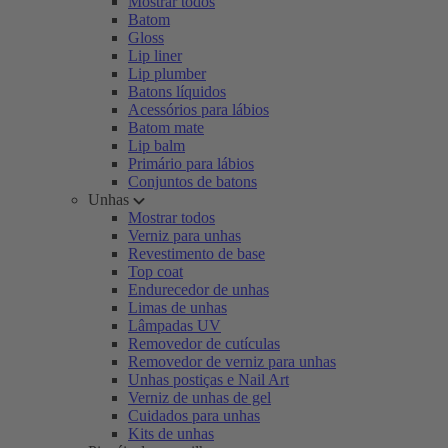
Mostrar todos
Batom
Gloss
Lip liner
Lip plumber
Batons líquidos
Acessórios para lábios
Batom mate
Lip balm
Primário para lábios
Conjuntos de batons
Unhas
Mostrar todos
Verniz para unhas
Revestimento de base
Top coat
Endurecedor de unhas
Limas de unhas
Lâmpadas UV
Removedor de cutículas
Removedor de verniz para unhas
Unhas postiças e Nail Art
Verniz de unhas de gel
Cuidados para unhas
Kits de unhas