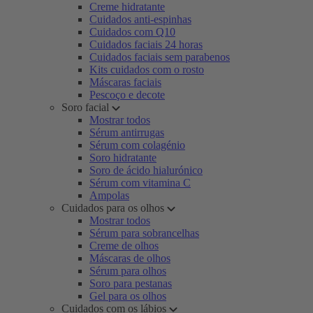
Creme hidratante
Cuidados anti-espinhas
Cuidados com Q10
Cuidados faciais 24 horas
Cuidados faciais sem parabenos
Kits cuidados com o rosto
Máscaras faciais
Pescoço e decote
Soro facial
Mostrar todos
Sérum antirrugas
Sérum com colagénio
Soro hidratante
Soro de ácido hialurónico
Sérum com vitamina C
Ampolas
Cuidados para os olhos
Mostrar todos
Sérum para sobrancelhas
Creme de olhos
Máscaras de olhos
Sérum para olhos
Soro para pestanas
Gel para os olhos
Cuidados com os lábios