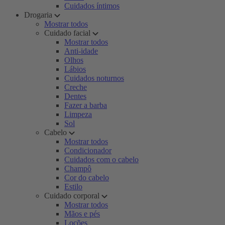
Cuidados íntimos
Drogaria
Mostrar todos
Cuidado facial
Mostrar todos
Anti-idade
Olhos
Lábios
Cuidados noturnos
Creche
Dentes
Fazer a barba
Limpeza
Sol
Cabelo
Mostrar todos
Condicionador
Cuidados com o cabelo
Champô
Cor do cabelo
Estilo
Cuidado corporal
Mostrar todos
Mãos e pés
Loções