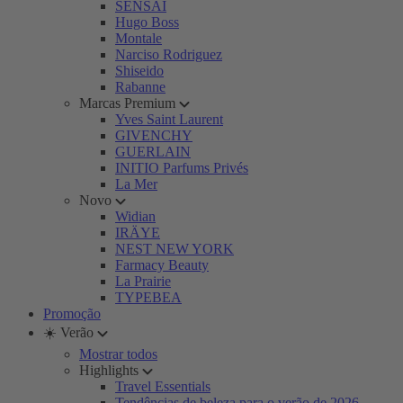
SENSAI
Hugo Boss
Montale
Narciso Rodriguez
Shiseido
Rabanne
Marcas Premium
Yves Saint Laurent
GIVENCHY
GUERLAIN
INITIO Parfums Privés
La Mer
Novo
Widian
IRÄYE
NEST NEW YORK
Farmacy Beauty
La Prairie
TYPEBEA
Promoção
☀️ Verão
Mostrar todos
Highlights
Travel Essentials
Tendências de beleza para o verão de 2026