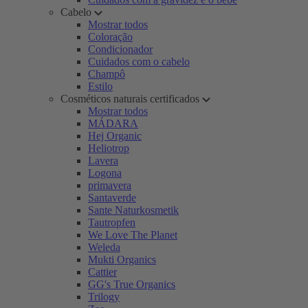
Cabelo
Mostrar todos
Coloração
Condicionador
Cuidados com o cabelo
Champô
Estilo
Cosméticos naturais certificados
Mostrar todos
MÁDARA
Hej Organic
Heliotrop
Lavera
Logona
primavera
Santaverde
Sante Naturkosmetik
Tautropfen
We Love The Planet
Weleda
Mukti Organics
Cattier
GG's True Organics
Trilogy