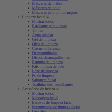
Máscaras de brilho
Máscaras de noite
Máscaras para pontos negros
Limpeza facial
Mostrar todos
Esfoliante para o rosto
Tónico
Água micelar
Gel de limpeza
Óleo de limpeza
Creme de limpeza
Desmaquilhante
Discos desmaquilhantes
Espuma de limpeza
Kits limpeza de pele
Leite de limpeza
Pó de limpeza
Sabonete facial
Toalhitas desmaquilhantes
Acessórios de beleza
Mostrar todos
Massagem facial
Escovas de limpeza facial
Instrumentos de limpeza facial
Gua Sha