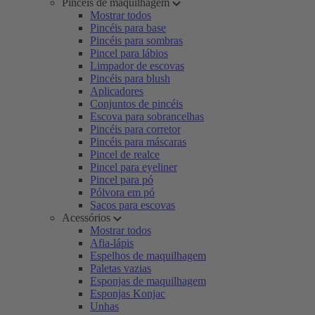
Pincéis de maquilhagem
Mostrar todos
Pincéis para base
Pincéis para sombras
Pincel para lábios
Limpador de escovas
Pincéis para blush
Aplicadores
Conjuntos de pincéis
Escova para sobrancelhas
Pincéis para corretor
Pincéis para máscaras
Pincel de realce
Pincel para eyeliner
Pincel para pó
Pólvora em pó
Sacos para escovas
Acessórios
Mostrar todos
Afia-lápis
Espelhos de maquilhagem
Paletas vazias
Esponjas de maquilhagem
Esponjas Konjac
Unhas