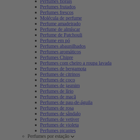
Perfumes florais
Perfumes frutados
Perfumes frescos
Molécula de perfume
Perfume amadeirado
Perfume de almíscar
Perfume de Patchouli
Perfume em pó
Perfumes abaunilhados
Perfumes aromáticos
Perfumes Chipre
Perfumes com cheiro a roupa lavada
Perfumes de bergamota
Perfumes de citrinos
Perfumes de coco
Perfumes de jasmim
Perfumes de lírio
Perfumes de maçã
Perfumes de pau-de-águila
Perfumes de rosa
Perfumes de sândalo
Perfumes de vetiver
Perfumes de violeta
Perfumes picantes
Perfumes por estação