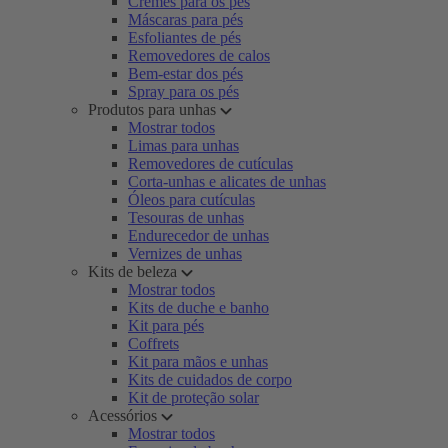
Cremes para os pés
Máscaras para pés
Esfoliantes de pés
Removedores de calos
Bem-estar dos pés
Spray para os pés
Produtos para unhas
Mostrar todos
Limas para unhas
Removedores de cutículas
Corta-unhas e alicates de unhas
Óleos para cutículas
Tesouras de unhas
Endurecedor de unhas
Vernizes de unhas
Kits de beleza
Mostrar todos
Kits de duche e banho
Kit para pés
Coffrets
Kit para mãos e unhas
Kits de cuidados de corpo
Kit de proteção solar
Acessórios
Mostrar todos