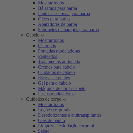
Mostrar todos
Bálsamos para barba
Pentes e escovas para barba
Óleos para barba
Aparadores de barba
Sabonetes e champôs para barba
Cabelo
Mostrar todos
Champôs
Pomadas modeladoras
Penteados
Tratamentos antiqueda
Cremes para cabelo
Cuidados de cabelo
Escovas e pentes
Gel para o cabelo
Máquina de cortar cabelo
Pastas modeladoras
Cuidados de corpo
Mostrar todos
Loções corporais
Desodorizantes e antitranspirantes
Géis de banho
Limpeza e esfoliação corporal
Sabão