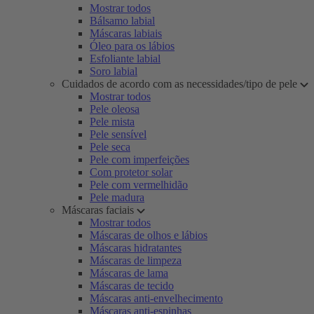
Mostrar todos
Bálsamo labial
Máscaras labiais
Óleo para os lábios
Esfoliante labial
Soro labial
Cuidados de acordo com as necessidades/tipo de pele
Mostrar todos
Pele oleosa
Pele mista
Pele sensível
Pele seca
Pele com imperfeições
Com protetor solar
Pele com vermelhidão
Pele madura
Máscaras faciais
Mostrar todos
Máscaras de olhos e lábios
Máscaras hidratantes
Máscaras de limpeza
Máscaras de lama
Máscaras de tecido
Máscaras anti-envelhecimento
Máscaras anti-espinhas