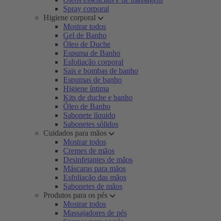
Spray corporal
Higiene corporal
Mostrar todos
Gel de Banho
Óleo de Duche
Espuma de Banho
Esfoliação corporal
Sais e bombas de banho
Espumas de banho
Higiene íntima
Kits de duche e banho
Óleo de Banho
Sabonete líquido
Sabonetes sólidos
Cuidados para mãos
Mostrar todos
Cremes de mãos
Desinfetantes de mãos
Máscaras para mãos
Esfoliação das mãos
Sabonetes de mãos
Produtos para os pés
Mostrar todos
Massajadores de pés