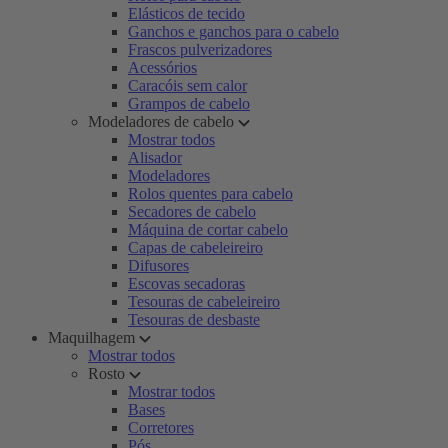
Elásticos de tecido
Ganchos e ganchos para o cabelo
Frascos pulverizadores
Acessórios
Caracóis sem calor
Grampos de cabelo
Modeladores de cabelo
Mostrar todos
Alisador
Modeladores
Rolos quentes para cabelo
Secadores de cabelo
Máquina de cortar cabelo
Capas de cabeleireiro
Difusores
Escovas secadoras
Tesouras de cabeleireiro
Tesouras de desbaste
Maquilhagem
Mostrar todos
Rosto
Mostrar todos
Bases
Corretores
Pós