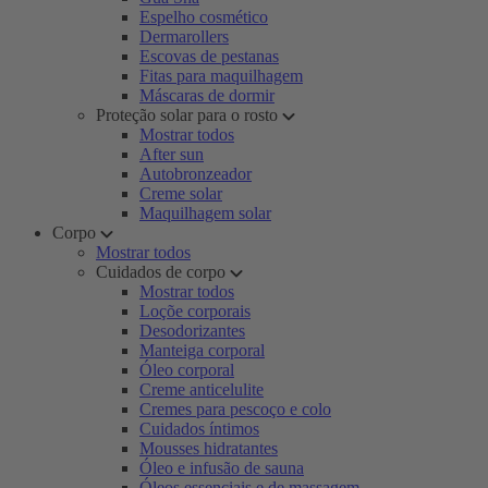
Espelho cosmético
Dermarollers
Escovas de pestanas
Fitas para maquilhagem
Máscaras de dormir
Proteção solar para o rosto
Mostrar todos
After sun
Autobronzeador
Creme solar
Maquilhagem solar
Corpo
Mostrar todos
Cuidados de corpo
Mostrar todos
Loçõe corporais
Desodorizantes
Manteiga corporal
Óleo corporal
Creme anticelulite
Cremes para pescoço e colo
Cuidados íntimos
Mousses hidratantes
Óleo e infusão de sauna
Óleos essenciais e de massagem