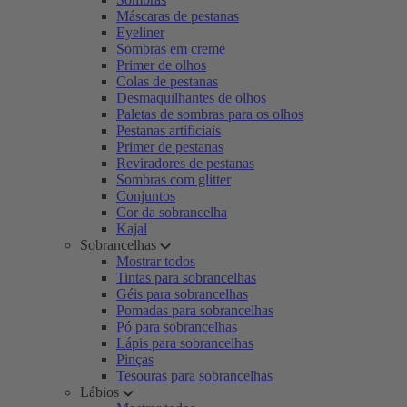
Máscaras de pestanas
Eyeliner
Sombras em creme
Primer de olhos
Colas de pestanas
Desmaquilhantes de olhos
Paletas de sombras para os olhos
Pestanas artificiais
Primer de pestanas
Reviradores de pestanas
Sombras com glitter
Conjuntos
Cor da sobrancelha
Kajal
Sobrancelhas
Mostrar todos
Tintas para sobrancelhas
Géis para sobrancelhas
Pomadas para sobrancelhas
Pó para sobrancelhas
Lápis para sobrancelhas
Pinças
Tesouras para sobrancelhas
Lábios