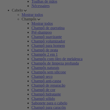
Toalhas de mãos
Nécessaires
Cabelo
Mostrar todos
Champôs
Mostrar todos
Champô de queratina
Pré-shampoo
Champô suavizante
Champô volumizador
Champô para homem
Champô de prata
Champôs 2 em 1
Champôs com óleo de melaleuca
Champôs de limpeza profunda
Champôs naturais
Champôs sem silicone
Champô seco
Champô anti-caspa
Champô de reparação
Champô de cor
Champô hidratante
Champô sólido
Sabonete para o cabelo
Champô para caracóis