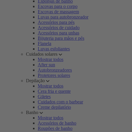
Esponjas de banho
Escovas para o corpo
Escovas de massagem
Luvas para autobronzeador
Acessórios para pés
Acessórios de cuidado
Acessórios para unhas
Bijuteria para mãos e pés
Flanela
Luvas esfoliantes
Cuidados solares
Mostrar todos
After sun
Autobronzeadores
Protetores solares
Depilação
Mostrar todos
Cera fria e quente
Giletes
Cuidados com o barbear
Creme depilatório
Banho
Mostrar todos
Acessórios de banho
Roupões de banho