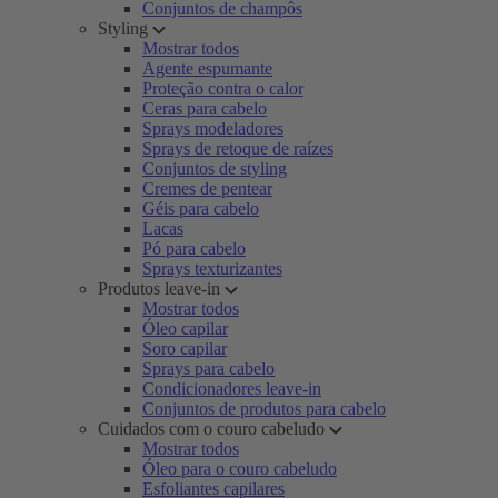
Conjuntos de champôs
Styling
Mostrar todos
Agente espumante
Proteção contra o calor
Ceras para cabelo
Sprays modeladores
Sprays de retoque de raízes
Conjuntos de styling
Cremes de pentear
Géis para cabelo
Lacas
Pó para cabelo
Sprays texturizantes
Produtos leave-in
Mostrar todos
Óleo capilar
Soro capilar
Sprays para cabelo
Condicionadores leave-in
Conjuntos de produtos para cabelo
Cuidados com o couro cabeludo
Mostrar todos
Óleo para o couro cabeludo
Esfoliantes capilares