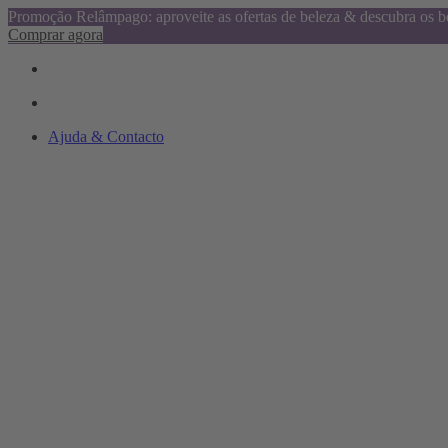
Promoção Relâmpago: aproveite as ofertas de beleza & descubra os be
Comprar agora
Ajuda & Contacto