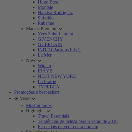
Hugo Boss
Montale
Narciso Rodriguez
Shiseido
Rabanne
Marcas Premium
Yves Saint Laurent
GIVENCHY
GUERLAIN
INITIO Parfums Privés
La Mer
Novo
Widian
IRÄYE
NEST NEW YORK
La Prairie
TYPEBEA
Promoções e best-sellers
☀️ Verão
Mostrar todos
Highlights
Travel Essentials
Tendências de beleza para o verão de 2026
Essenciais de verão para homem
Proteção solar