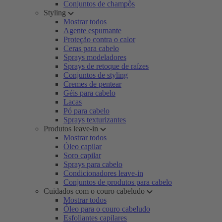
Conjuntos de champôs
Styling
Mostrar todos
Agente espumante
Proteção contra o calor
Ceras para cabelo
Sprays modeladores
Sprays de retoque de raízes
Conjuntos de styling
Cremes de pentear
Géis para cabelo
Lacas
Pó para cabelo
Sprays texturizantes
Produtos leave-in
Mostrar todos
Óleo capilar
Soro capilar
Sprays para cabelo
Condicionadores leave-in
Conjuntos de produtos para cabelo
Cuidados com o couro cabeludo
Mostrar todos
Óleo para o couro cabeludo
Esfoliantes capilares