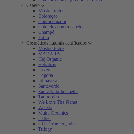
Cabelo
Mostrar todos
Coloração
Condicionador
Cuidados com o cabelo
Champô
Estilo
Cosméticos naturais certificados
Mostrar todos
MÁDARA
Hej Organic
Heliotrop
Lavera
Logona
primavera
Santaverde
Sante Naturkosmetik
Tautropfen
We Love The Planet
Weleda
Mukti Organics
Cattier
GG's True Organics
Trilogy