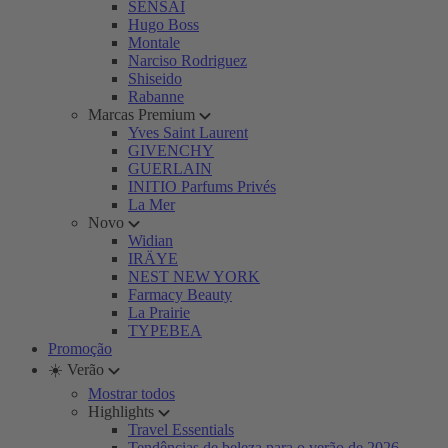
SENSAI
Hugo Boss
Montale
Narciso Rodriguez
Shiseido
Rabanne
Marcas Premium
Yves Saint Laurent
GIVENCHY
GUERLAIN
INITIO Parfums Privés
La Mer
Novo
Widian
IRÄYE
NEST NEW YORK
Farmacy Beauty
La Prairie
TYPEBEA
Promoção
☀️ Verão
Mostrar todos
Highlights
Travel Essentials
Tendências de beleza para o verão de 2026