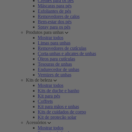
Cremes para os pés
Máscaras para pés
Esfoliantes de pés
Removedores de calos
Bem-estar dos pés
Spray para os pés
Produtos para unhas
Mostrar todos
Limas para unhas
Removedores de cutículas
Corta-unhas e alicates de unhas
Óleos para cutículas
Tesouras de unhas
Endurecedor de unhas
Vernizes de unhas
Kits de beleza
Mostrar todos
Kits de duche e banho
Kit para pés
Coffrets
Kit para mãos e unhas
Kits de cuidados de corpo
Kit de proteção solar
Acessórios
Mostrar todos