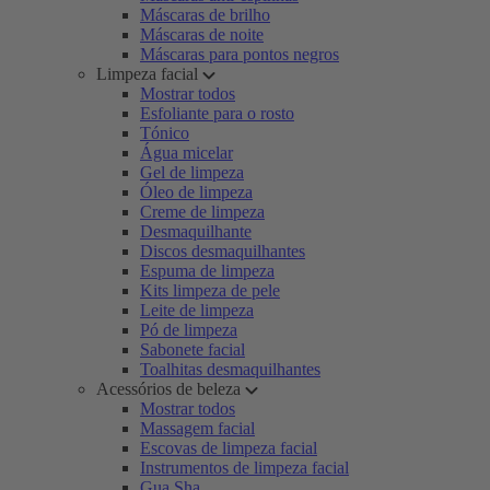
Máscaras de brilho
Máscaras de noite
Máscaras para pontos negros
Limpeza facial
Mostrar todos
Esfoliante para o rosto
Tónico
Água micelar
Gel de limpeza
Óleo de limpeza
Creme de limpeza
Desmaquilhante
Discos desmaquilhantes
Espuma de limpeza
Kits limpeza de pele
Leite de limpeza
Pó de limpeza
Sabonete facial
Toalhitas desmaquilhantes
Acessórios de beleza
Mostrar todos
Massagem facial
Escovas de limpeza facial
Instrumentos de limpeza facial
Gua Sha