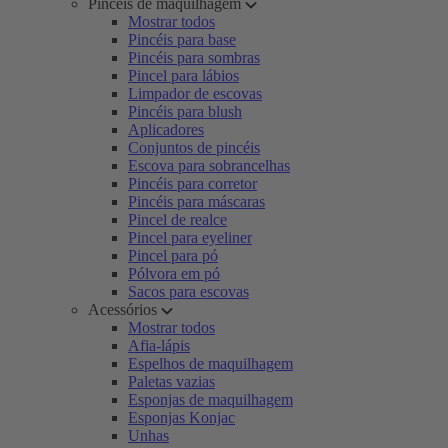
Pincéis de maquilhagem
Mostrar todos
Pincéis para base
Pincéis para sombras
Pincel para lábios
Limpador de escovas
Pincéis para blush
Aplicadores
Conjuntos de pincéis
Escova para sobrancelhas
Pincéis para corretor
Pincéis para máscaras
Pincel de realce
Pincel para eyeliner
Pincel para pó
Pólvora em pó
Sacos para escovas
Acessórios
Mostrar todos
Afia-lápis
Espelhos de maquilhagem
Paletas vazias
Esponjas de maquilhagem
Esponjas Konjac
Unhas