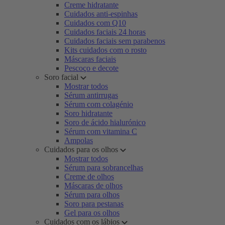
Creme hidratante
Cuidados anti-espinhas
Cuidados com Q10
Cuidados faciais 24 horas
Cuidados faciais sem parabenos
Kits cuidados com o rosto
Máscaras faciais
Pescoço e decote
Soro facial
Mostrar todos
Sérum antirrugas
Sérum com colagénio
Soro hidratante
Soro de ácido hialurónico
Sérum com vitamina C
Ampolas
Cuidados para os olhos
Mostrar todos
Sérum para sobrancelhas
Creme de olhos
Máscaras de olhos
Sérum para olhos
Soro para pestanas
Gel para os olhos
Cuidados com os lábios