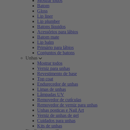
Mostrar todos
Batom
Gloss
Lip liner
Lip plumber
Batons líquidos
Acessórios para lábios
Batom mate
Lip balm
Primário para lábios
Conjuntos de batons
Unhas
Mostrar todos
Verniz para unhas
Revestimento de base
Top coat
Endurecedor de unhas
Limas de unhas
Lâmpadas UV
Removedor de cutículas
Removedor de verniz para unhas
Unhas postiças e Nail Art
Verniz de unhas de gel
Cuidados para unhas
Kits de unhas