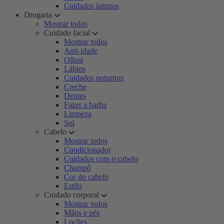
Cuidados íntimos
Drogaria
Mostrar todos
Cuidado facial
Mostrar todos
Anti-idade
Olhos
Lábios
Cuidados noturnos
Creche
Dentes
Fazer a barba
Limpeza
Sol
Cabelo
Mostrar todos
Condicionador
Cuidados com o cabelo
Champô
Cor do cabelo
Estilo
Cuidado corporal
Mostrar todos
Mãos e pés
Loções