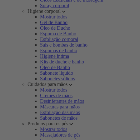
Spray corporal
Higiene corporal
Mostrar todos
Gel de Banho
Óleo de Duche
Espuma de Banho
Esfoliação corporal
Sais e bombas de banho
Espumas de banho
Higiene íntima
Kits de duche e banho
Óleo de Banho
Sabonete líquido
Sabonetes sólidos
Cuidados para mãos
Mostrar todos
Cremes de mãos
Desinfetantes de mãos
Máscaras para mãos
Esfoliação das mãos
Sabonetes de mãos
Produtos para os pés
Mostrar todos
Massajadores de pés