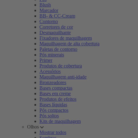
Blush
Marcador
BB- & CC-Cream
Contorno
Corretores de cor
Desmaquilhante
Fixadores de maquilhagem
Maquilhagem de alta cobertura
Paletas de contorno
Pós minerais
Primer
Produtos de cobertura
Acessórios
Maquilhagem anti-idade
Bronzeadores
Bases compactas
Bases em creme
Produtos de efeitos
Bases líquidas
Pós compactos
Pós soltos
Kits de maquilhagem
Olhos
Mostrar todos
Sombras