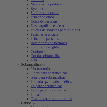
Máscaras de pestanas
Eyeliner
Sombras em creme
Primer de olhos
Colas de pestanas
Desmaquilhantes de olhos
Paletas de sombras para os olhos
Pestanas artificiais
Primer de pestanas
Reviradores de pestanas
Sombras com glitter
Conjuntos
Cor da sobrancelha
Kajal
Sobrancelhas
Mostrar todos
Tintas para sobrancelhas
Géis para sobrancelhas
Pomadas para sobrancelhas
Pó para sobrancelhas
Lápis para sobrancelhas
Pinças
Tesouras para sobrancelhas
Lábios