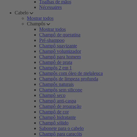
Toalhas de mãos
Nécessaires
Cabelo
Mostrar todos
Champôs
Mostrar todos
Champô de queratina
Pré-shampoo
Champô suavizante
Champô volumizador
Champô para homem
Champô de prata
Champôs 2 em 1
Champôs com óleo de melaleuca
Champôs de limpeza profunda
Champôs naturais
Champôs sem silicone
Champô seco
Champô anti-caspa
Champô de reparação
Champô de cor
Champô hidratante
Champô sólido
Sabonete para o cabelo
Champô para caracóis