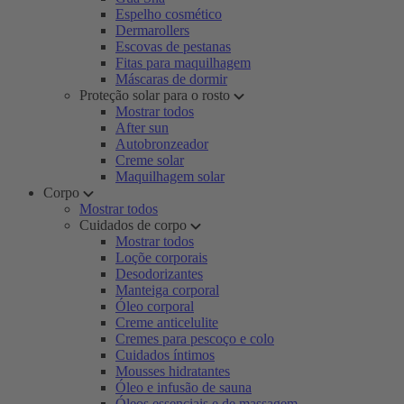
Espelho cosmético
Dermarollers
Escovas de pestanas
Fitas para maquilhagem
Máscaras de dormir
Proteção solar para o rosto
Mostrar todos
After sun
Autobronzeador
Creme solar
Maquilhagem solar
Corpo
Mostrar todos
Cuidados de corpo
Mostrar todos
Loçõe corporais
Desodorizantes
Manteiga corporal
Óleo corporal
Creme anticelulite
Cremes para pescoço e colo
Cuidados íntimos
Mousses hidratantes
Óleo e infusão de sauna
Óleos essenciais e de massagem