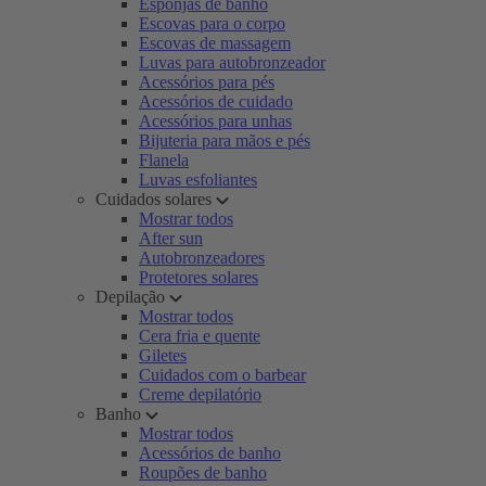
Esponjas de banho
Escovas para o corpo
Escovas de massagem
Luvas para autobronzeador
Acessórios para pés
Acessórios de cuidado
Acessórios para unhas
Bijuteria para mãos e pés
Flanela
Luvas esfoliantes
Cuidados solares
Mostrar todos
After sun
Autobronzeadores
Protetores solares
Depilação
Mostrar todos
Cera fria e quente
Giletes
Cuidados com o barbear
Creme depilatório
Banho
Mostrar todos
Acessórios de banho
Roupões de banho