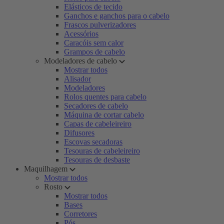
Elásticos de tecido
Ganchos e ganchos para o cabelo
Frascos pulverizadores
Acessórios
Caracóis sem calor
Grampos de cabelo
Modeladores de cabelo
Mostrar todos
Alisador
Modeladores
Rolos quentes para cabelo
Secadores de cabelo
Máquina de cortar cabelo
Capas de cabeleireiro
Difusores
Escovas secadoras
Tesouras de cabeleireiro
Tesouras de desbaste
Maquilhagem
Mostrar todos
Rosto
Mostrar todos
Bases
Corretores
Pós