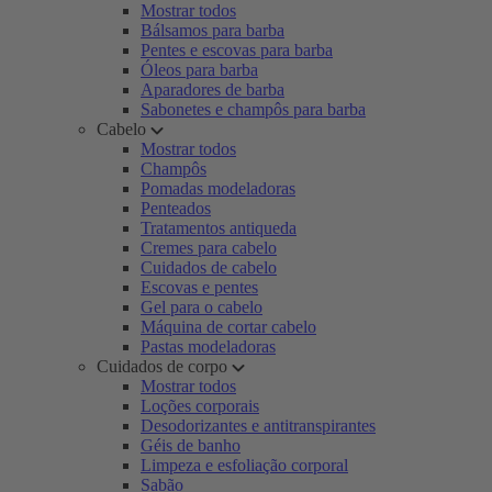
Mostrar todos
Bálsamos para barba
Pentes e escovas para barba
Óleos para barba
Aparadores de barba
Sabonetes e champôs para barba
Cabelo
Mostrar todos
Champôs
Pomadas modeladoras
Penteados
Tratamentos antiqueda
Cremes para cabelo
Cuidados de cabelo
Escovas e pentes
Gel para o cabelo
Máquina de cortar cabelo
Pastas modeladoras
Cuidados de corpo
Mostrar todos
Loções corporais
Desodorizantes e antitranspirantes
Géis de banho
Limpeza e esfoliação corporal
Sabão