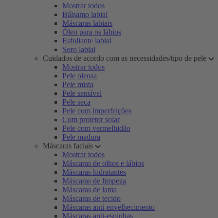
Mostrar todos
Bálsamo labial
Máscaras labiais
Óleo para os lábios
Esfoliante labial
Soro labial
Cuidados de acordo com as necessidades/tipo de pele
Mostrar todos
Pele oleosa
Pele mista
Pele sensível
Pele seca
Pele com imperfeições
Com protetor solar
Pele com vermelhidão
Pele madura
Máscaras faciais
Mostrar todos
Máscaras de olhos e lábios
Máscaras hidratantes
Máscaras de limpeza
Máscaras de lama
Máscaras de tecido
Máscaras anti-envelhecimento
Máscaras anti-espinhas