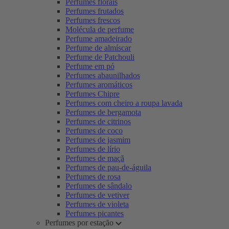
Perfumes florais
Perfumes frutados
Perfumes frescos
Molécula de perfume
Perfume amadeirado
Perfume de almíscar
Perfume de Patchouli
Perfume em pó
Perfumes abaunilhados
Perfumes aromáticos
Perfumes Chipre
Perfumes com cheiro a roupa lavada
Perfumes de bergamota
Perfumes de citrinos
Perfumes de coco
Perfumes de jasmim
Perfumes de lírio
Perfumes de maçã
Perfumes de pau-de-águila
Perfumes de rosa
Perfumes de sândalo
Perfumes de vetiver
Perfumes de violeta
Perfumes picantes
Perfumes por estação