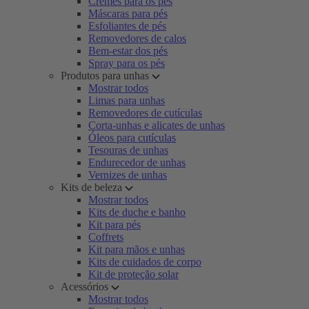
Cremes para os pés
Máscaras para pés
Esfoliantes de pés
Removedores de calos
Bem-estar dos pés
Spray para os pés
Produtos para unhas
Mostrar todos
Limas para unhas
Removedores de cutículas
Corta-unhas e alicates de unhas
Óleos para cutículas
Tesouras de unhas
Endurecedor de unhas
Vernizes de unhas
Kits de beleza
Mostrar todos
Kits de duche e banho
Kit para pés
Coffrets
Kit para mãos e unhas
Kits de cuidados de corpo
Kit de proteção solar
Acessórios
Mostrar todos