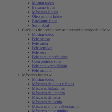
Mostrar todos
Bálsamo labial
Máscaras labiais
Óleo para os lábios
Esfoliante labial
Soro labial
Cuidados de acordo com as necessidades/tipo de pele
Mostrar todos
Pele oleosa
Pele mista
Pele sensível
Pele seca
Pele com imperfeições
Com protetor solar
Pele com vermelhidão
Pele madura
Máscaras faciais
Mostrar todos
Máscaras de olhos e lábios
Máscaras hidratantes
Máscaras de limpeza
Máscaras de lama
Máscaras de tecido
Máscaras anti-envelhecimento
Máscaras anti-espinhas