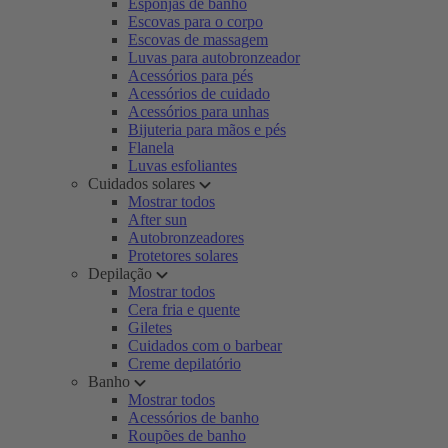
Esponjas de banho
Escovas para o corpo
Escovas de massagem
Luvas para autobronzeador
Acessórios para pés
Acessórios de cuidado
Acessórios para unhas
Bijuteria para mãos e pés
Flanela
Luvas esfoliantes
Cuidados solares
Mostrar todos
After sun
Autobronzeadores
Protetores solares
Depilação
Mostrar todos
Cera fria e quente
Giletes
Cuidados com o barbear
Creme depilatório
Banho
Mostrar todos
Acessórios de banho
Roupões de banho