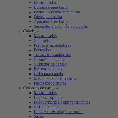
Mostrar todos
Bálsamos para barba
Pentes e escovas para barba
Óleos para barba
Aparadores de barba
Sabonetes e champôs para barba
Cabelo
Mostrar todos
Champôs
Pomadas modeladoras
Penteados
Tratamentos antiqueda
Cremes para cabelo
Cuidados de cabelo
Escovas e pentes
Gel para o cabelo
Máquina de cortar cabelo
Pastas modeladoras
Cuidados de corpo
Mostrar todos
Loções corporais
Desodorizantes e antitranspirantes
Géis de banho
Limpeza e esfoliação corporal
Sabão