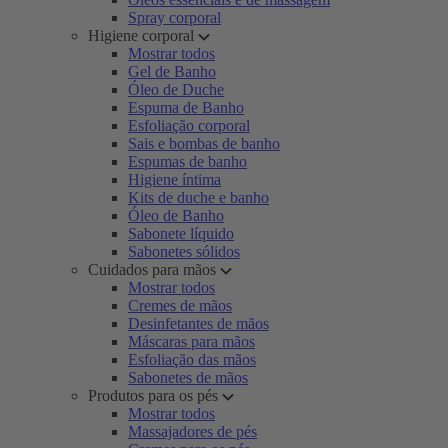
Spray corporal
Higiene corporal
Mostrar todos
Gel de Banho
Óleo de Duche
Espuma de Banho
Esfoliação corporal
Sais e bombas de banho
Espumas de banho
Higiene íntima
Kits de duche e banho
Óleo de Banho
Sabonete líquido
Sabonetes sólidos
Cuidados para mãos
Mostrar todos
Cremes de mãos
Desinfetantes de mãos
Máscaras para mãos
Esfoliação das mãos
Sabonetes de mãos
Produtos para os pés
Mostrar todos
Massajadores de pés