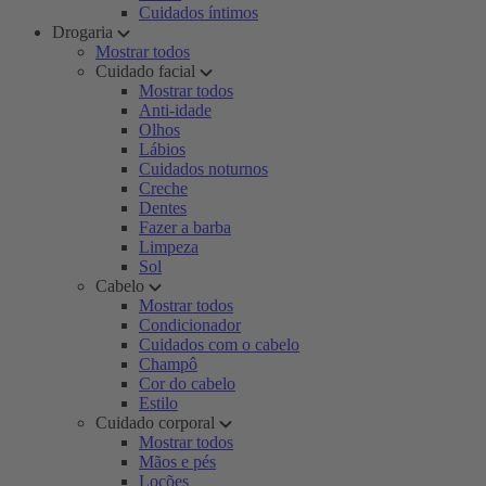
Cuidados íntimos
Drogaria
Mostrar todos
Cuidado facial
Mostrar todos
Anti-idade
Olhos
Lábios
Cuidados noturnos
Creche
Dentes
Fazer a barba
Limpeza
Sol
Cabelo
Mostrar todos
Condicionador
Cuidados com o cabelo
Champô
Cor do cabelo
Estilo
Cuidado corporal
Mostrar todos
Mãos e pés
Loções