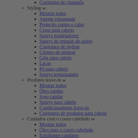
Conjuntos de champôs
Styling
Mostrar todos
Agente espumante
Proteção contra o calor
Ceras para cabelo
Sprays modeladores
Sprays de retoque de raízes
Conjuntos de styling
Cremes de pentear
Géis para cabelo
Lacas
Pó para cabelo
Sprays texturizantes
Produtos leave-in
Mostrar todos
Óleo capilar
Soro capilar
Sprays para cabelo
Condicionadores leave-in
Conjuntos de produtos para cabelo
Cuidados com o couro cabeludo
Mostrar todos
Óleo para o couro cabeludo
Esfoliantes capilares