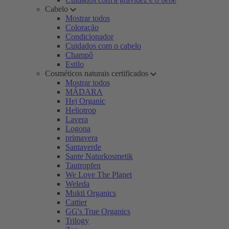
Cabelo
Mostrar todos
Coloração
Condicionador
Cuidados com o cabelo
Champô
Estilo
Cosméticos naturais certificados
Mostrar todos
MÁDARA
Hej Organic
Heliotrop
Lavera
Logona
primavera
Santaverde
Sante Naturkosmetik
Tautropfen
We Love The Planet
Weleda
Mukti Organics
Cattier
GG's True Organics
Trilogy