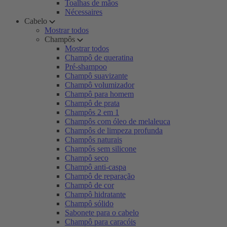
Toalhas de mãos
Nécessaires
Cabelo
Mostrar todos
Champôs
Mostrar todos
Champô de queratina
Pré-shampoo
Champô suavizante
Champô volumizador
Champô para homem
Champô de prata
Champôs 2 em 1
Champôs com óleo de melaleuca
Champôs de limpeza profunda
Champôs naturais
Champôs sem silicone
Champô seco
Champô anti-caspa
Champô de reparação
Champô de cor
Champô hidratante
Champô sólido
Sabonete para o cabelo
Champô para caracóis