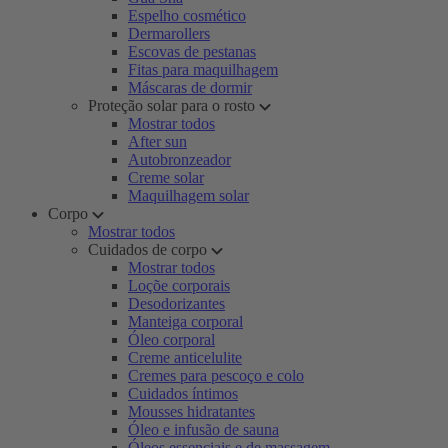
Espelho cosmético
Dermarollers
Escovas de pestanas
Fitas para maquilhagem
Máscaras de dormir
Proteção solar para o rosto
Mostrar todos
After sun
Autobronzeador
Creme solar
Maquilhagem solar
Corpo
Mostrar todos
Cuidados de corpo
Mostrar todos
Loçõe corporais
Desodorizantes
Manteiga corporal
Óleo corporal
Creme anticelulite
Cremes para pescoço e colo
Cuidados íntimos
Mousses hidratantes
Óleo e infusão de sauna
Óleos essenciais e de massagem