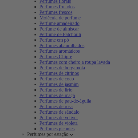
Perfumes florais
Perfumes frutados
Perfumes frescos
Molécula de perfume
Perfume amadeirado
Perfume de almíscar
Perfume de Patchouli
Perfume em pó
Perfumes abaunilhados
Perfumes aromáticos
Perfumes Chipre
Perfumes com cheiro a roupa lavada
Perfumes de bergamota
Perfumes de citrinos
Perfumes de coco
Perfumes de jasmim
Perfumes de lírio
Perfumes de maçã
Perfumes de pau-de-águila
Perfumes de rosa
Perfumes de sândalo
Perfumes de vetiver
Perfumes de violeta
Perfumes picantes
Perfumes por estação