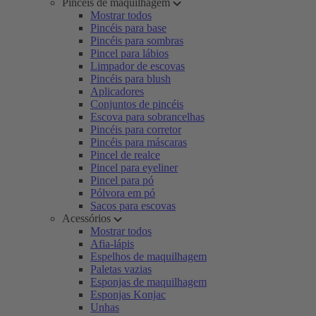
Pincéis de maquilhagem
Mostrar todos
Pincéis para base
Pincéis para sombras
Pincel para lábios
Limpador de escovas
Pincéis para blush
Aplicadores
Conjuntos de pincéis
Escova para sobrancelhas
Pincéis para corretor
Pincéis para máscaras
Pincel de realce
Pincel para eyeliner
Pincel para pó
Pólvora em pó
Sacos para escovas
Acessórios
Mostrar todos
Afia-lápis
Espelhos de maquilhagem
Paletas vazias
Esponjas de maquilhagem
Esponjas Konjac
Unhas