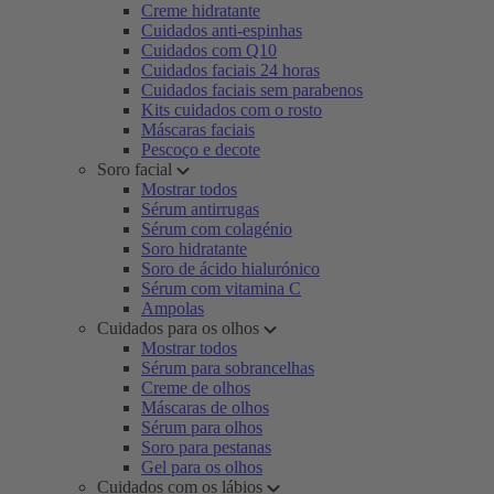
Creme hidratante
Cuidados anti-espinhas
Cuidados com Q10
Cuidados faciais 24 horas
Cuidados faciais sem parabenos
Kits cuidados com o rosto
Máscaras faciais
Pescoço e decote
Soro facial
Mostrar todos
Sérum antirrugas
Sérum com colagénio
Soro hidratante
Soro de ácido hialurónico
Sérum com vitamina C
Ampolas
Cuidados para os olhos
Mostrar todos
Sérum para sobrancelhas
Creme de olhos
Máscaras de olhos
Sérum para olhos
Soro para pestanas
Gel para os olhos
Cuidados com os lábios