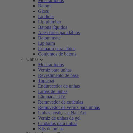
Mostrar todos
Batom
Gloss
Lip liner
Lip plumber
Batons líquidos
Acessórios para lábios
Batom mate
Lip balm
Primário para lábios
Conjuntos de batons
Unhas
Mostrar todos
Verniz para unhas
Revestimento de base
Top coat
Endurecedor de unhas
Limas de unhas
Lâmpadas UV
Removedor de cutículas
Removedor de verniz para unhas
Unhas postiças e Nail Art
Verniz de unhas de gel
Cuidados para unhas
Kits de unhas