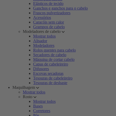
Elásticos de tecido
Ganchos e ganchos para o cabelo
Frascos pulverizadores
Acessórios
Caracóis sem calor
Grampos de cabelo
Modeladores de cabelo
Mostrar todos
Alisador
Modeladores
Rolos quentes para cabelo
Secadores de cabelo
Máquina de cortar cabelo
Capas de cabeleireiro
Difusores
Escovas secadoras
Tesouras de cabeleireiro
Tesouras de desbaste
Maquilhagem
Mostrar todos
Rosto
Mostrar todos
Bases
Corretores
Pós