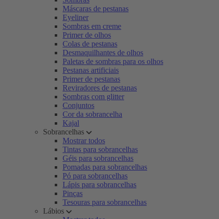
Máscaras de pestanas
Eyeliner
Sombras em creme
Primer de olhos
Colas de pestanas
Desmaquilhantes de olhos
Paletas de sombras para os olhos
Pestanas artificiais
Primer de pestanas
Reviradores de pestanas
Sombras com glitter
Conjuntos
Cor da sobrancelha
Kajal
Sobrancelhas
Mostrar todos
Tintas para sobrancelhas
Géis para sobrancelhas
Pomadas para sobrancelhas
Pó para sobrancelhas
Lápis para sobrancelhas
Pinças
Tesouras para sobrancelhas
Lábios