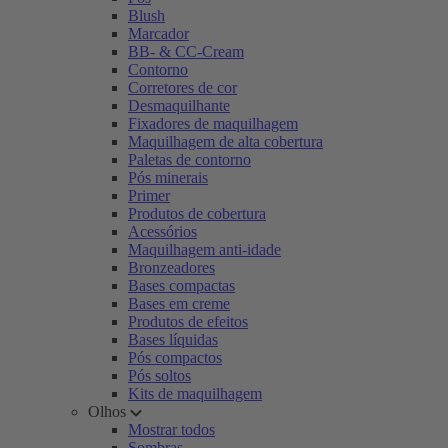
Blush
Marcador
BB- & CC-Cream
Contorno
Corretores de cor
Desmaquilhante
Fixadores de maquilhagem
Maquilhagem de alta cobertura
Paletas de contorno
Pós minerais
Primer
Produtos de cobertura
Acessórios
Maquilhagem anti-idade
Bronzeadores
Bases compactas
Bases em creme
Produtos de efeitos
Bases líquidas
Pós compactos
Pós soltos
Kits de maquilhagem
Olhos
Mostrar todos
Sombras