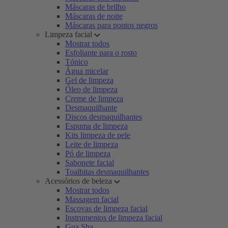
Máscaras de brilho
Máscaras de noite
Máscaras para pontos negros
Limpeza facial
Mostrar todos
Esfoliante para o rosto
Tónico
Água micelar
Gel de limpeza
Óleo de limpeza
Creme de limpeza
Desmaquilhante
Discos desmaquilhantes
Espuma de limpeza
Kits limpeza de pele
Leite de limpeza
Pó de limpeza
Sabonete facial
Toalhitas desmaquilhantes
Acessórios de beleza
Mostrar todos
Massagem facial
Escovas de limpeza facial
Instrumentos de limpeza facial
Gua Sha