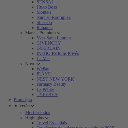
SENSAI
Hugo Boss
Montale
Narciso Rodriguez
Shiseido
Rabanne
Marcas Premium
Yves Saint Laurent
GIVENCHY
GUERLAIN
INITIO Parfums Privés
La Mer
Novo
Widian
IRÄYE
NEST NEW YORK
Farmacy Beauty
La Prairie
TYPEBEA
Promoção
☀️ Verão
Mostrar todos
Highlights
Travel Essentials
Tendências de beleza para o verão de 2026