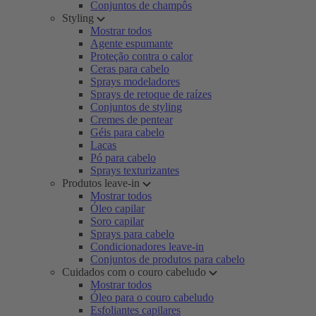
Conjuntos de champôs
Styling
Mostrar todos
Agente espumante
Proteção contra o calor
Ceras para cabelo
Sprays modeladores
Sprays de retoque de raízes
Conjuntos de styling
Cremes de pentear
Géis para cabelo
Lacas
Pó para cabelo
Sprays texturizantes
Produtos leave-in
Mostrar todos
Óleo capilar
Soro capilar
Sprays para cabelo
Condicionadores leave-in
Conjuntos de produtos para cabelo
Cuidados com o couro cabeludo
Mostrar todos
Óleo para o couro cabeludo
Esfoliantes capilares