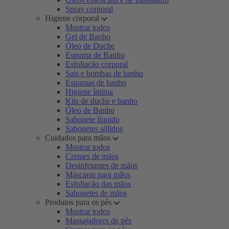
Spray corporal
Higiene corporal
Mostrar todos
Gel de Banho
Óleo de Duche
Espuma de Banho
Esfoliação corporal
Sais e bombas de banho
Espumas de banho
Higiene íntima
Kits de duche e banho
Óleo de Banho
Sabonete líquido
Sabonetes sólidos
Cuidados para mãos
Mostrar todos
Cremes de mãos
Desinfetantes de mãos
Máscaras para mãos
Esfoliação das mãos
Sabonetes de mãos
Produtos para os pés
Mostrar todos
Massajadores de pés