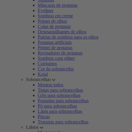
Máscaras de pestanas
Eyeliner
Sombras em creme
Primer de olhos
Colas de pestanas
Desmaquilhantes de olhos
Paletas de sombras para os olhos
Pestanas artificiais
Primer de pestanas
Reviradores de pestanas
Sombras com glitter
Conjuntos
Cor da sobrancelha
Kajal
Sobrancelhas
Mostrar todos
Tintas para sobrancelhas
Géis para sobrancelhas
Pomadas para sobrancelhas
Pó para sobrancelhas
Lápis para sobrancelhas
Pinças
Tesouras para sobrancelhas
Lábios