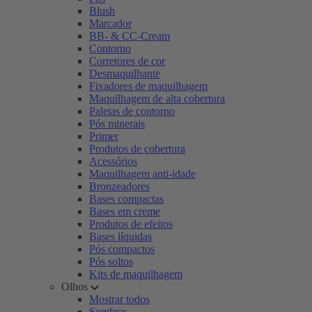
Blush
Marcador
BB- & CC-Cream
Contorno
Corretores de cor
Desmaquilhante
Fixadores de maquilhagem
Maquilhagem de alta cobertura
Paletas de contorno
Pós minerais
Primer
Produtos de cobertura
Acessórios
Maquilhagem anti-idade
Bronzeadores
Bases compactas
Bases em creme
Produtos de efeitos
Bases líquidas
Pós compactos
Pós soltos
Kits de maquilhagem
Olhos
Mostrar todos
Sombras