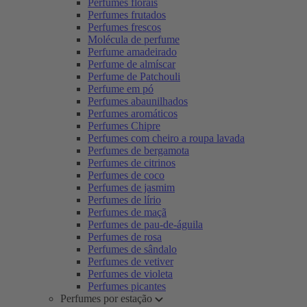
Perfumes florais
Perfumes frutados
Perfumes frescos
Molécula de perfume
Perfume amadeirado
Perfume de almíscar
Perfume de Patchouli
Perfume em pó
Perfumes abaunilhados
Perfumes aromáticos
Perfumes Chipre
Perfumes com cheiro a roupa lavada
Perfumes de bergamota
Perfumes de citrinos
Perfumes de coco
Perfumes de jasmim
Perfumes de lírio
Perfumes de maçã
Perfumes de pau-de-águila
Perfumes de rosa
Perfumes de sândalo
Perfumes de vetiver
Perfumes de violeta
Perfumes picantes
Perfumes por estação