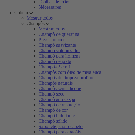
Toalhas de mãos
Nécessaires
Cabelo
Mostrar todos
Champôs
Mostrar todos
Champô de queratina
Pré-shampoo
Champô suavizante
Champô volumizador
Champô para homem
Champô de prata
Champôs 2 em 1
Champôs com óleo de melaleuca
Champôs de limpeza profunda
Champôs naturais
Champôs sem silicone
Champô seco
Champô anti-caspa
Champô de reparação
Champô de cor
Champô hidratante
Champô sólido
Sabonete para o cabelo
Champô para caracóis