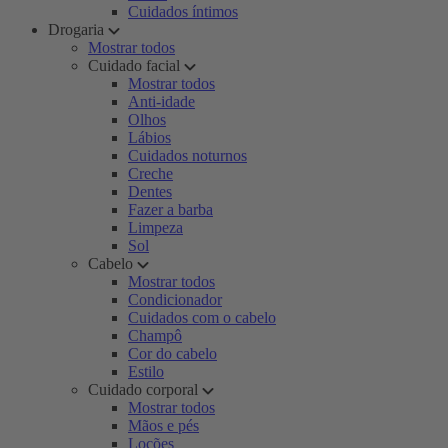
Cuidados íntimos
Drogaria
Mostrar todos
Cuidado facial
Mostrar todos
Anti-idade
Olhos
Lábios
Cuidados noturnos
Creche
Dentes
Fazer a barba
Limpeza
Sol
Cabelo
Mostrar todos
Condicionador
Cuidados com o cabelo
Champô
Cor do cabelo
Estilo
Cuidado corporal
Mostrar todos
Mãos e pés
Loções