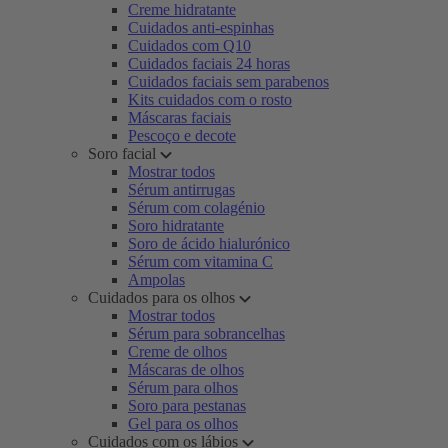
Creme hidratante
Cuidados anti-espinhas
Cuidados com Q10
Cuidados faciais 24 horas
Cuidados faciais sem parabenos
Kits cuidados com o rosto
Máscaras faciais
Pescoço e decote
Soro facial
Mostrar todos
Sérum antirrugas
Sérum com colagénio
Soro hidratante
Soro de ácido hialurónico
Sérum com vitamina C
Ampolas
Cuidados para os olhos
Mostrar todos
Sérum para sobrancelhas
Creme de olhos
Máscaras de olhos
Sérum para olhos
Soro para pestanas
Gel para os olhos
Cuidados com os lábios