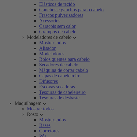
Elásticos de tecido
Ganchos e ganchos para o cabelo
Frascos pulverizadores
Acessórios
Caracóis sem calor
Grampos de cabelo
Modeladores de cabelo
Mostrar todos
Alisador
Modeladores
Rolos quentes para cabelo
Secadores de cabelo
Máquina de cortar cabelo
Capas de cabeleireiro
Difusores
Escovas secadoras
Tesouras de cabeleireiro
Tesouras de desbaste
Maquilhagem
Mostrar todos
Rosto
Mostrar todos
Bases
Corretores
Pós