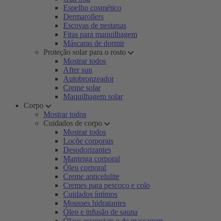
Espelho cosmético
Dermarollers
Escovas de pestanas
Fitas para maquilhagem
Máscaras de dormir
Proteção solar para o rosto
Mostrar todos
After sun
Autobronzeador
Creme solar
Maquilhagem solar
Corpo
Mostrar todos
Cuidados de corpo
Mostrar todos
Loçõe corporais
Desodorizantes
Manteiga corporal
Óleo corporal
Creme anticelulite
Cremes para pescoço e colo
Cuidados íntimos
Mousses hidratantes
Óleo e infusão de sauna
Óleos essenciais e de massagem