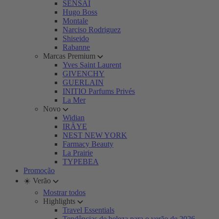
SENSAI
Hugo Boss
Montale
Narciso Rodriguez
Shiseido
Rabanne
Marcas Premium
Yves Saint Laurent
GIVENCHY
GUERLAIN
INITIO Parfums Privés
La Mer
Novo
Widian
IRÄYE
NEST NEW YORK
Farmacy Beauty
La Prairie
TYPEBEA
Promoção
☀️ Verão
Mostrar todos
Highlights
Travel Essentials
Tendências de beleza para o verão de 2026