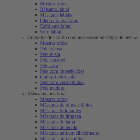
Mostrar todos
Bálsamo labial
Máscaras labiais
Óleo para os lábios
Esfoliante labial
Soro labial
Cuidados de acordo com as necessidades/tipo de pele
Mostrar todos
Pele oleosa
Pele mista
Pele sensível
Pele seca
Pele com imperfeições
Com protetor solar
Pele com vermelhidão
Pele madura
Máscaras faciais
Mostrar todos
Máscaras de olhos e lábios
Máscaras hidratantes
Máscaras de limpeza
Máscaras de lama
Máscaras de tecido
Máscaras anti-envelhecimento
Máscaras anti-espinhas