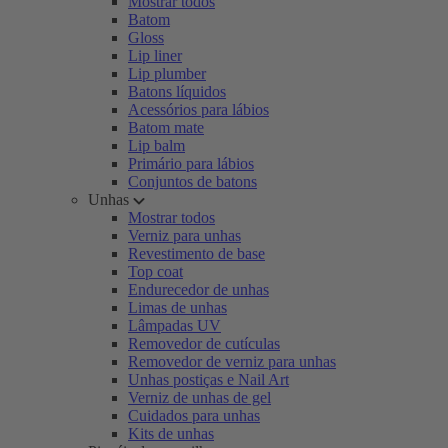
Mostrar todos
Batom
Gloss
Lip liner
Lip plumber
Batons líquidos
Acessórios para lábios
Batom mate
Lip balm
Primário para lábios
Conjuntos de batons
Unhas
Mostrar todos
Verniz para unhas
Revestimento de base
Top coat
Endurecedor de unhas
Limas de unhas
Lâmpadas UV
Removedor de cutículas
Removedor de verniz para unhas
Unhas postiças e Nail Art
Verniz de unhas de gel
Cuidados para unhas
Kits de unhas