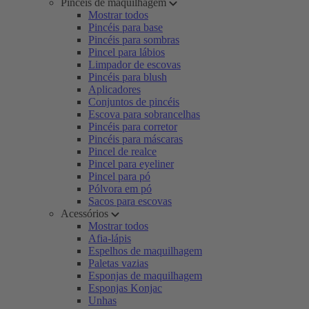
Pincéis de maquilhagem
Mostrar todos
Pincéis para base
Pincéis para sombras
Pincel para lábios
Limpador de escovas
Pincéis para blush
Aplicadores
Conjuntos de pincéis
Escova para sobrancelhas
Pincéis para corretor
Pincéis para máscaras
Pincel de realce
Pincel para eyeliner
Pincel para pó
Pólvora em pó
Sacos para escovas
Acessórios
Mostrar todos
Afia-lápis
Espelhos de maquilhagem
Paletas vazias
Esponjas de maquilhagem
Esponjas Konjac
Unhas