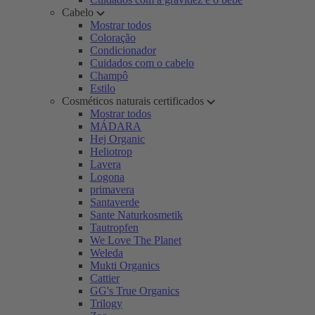
Cabelo
Mostrar todos
Coloração
Condicionador
Cuidados com o cabelo
Champô
Estilo
Cosméticos naturais certificados
Mostrar todos
MÁDARA
Hej Organic
Heliotrop
Lavera
Logona
primavera
Santaverde
Sante Naturkosmetik
Tautropfen
We Love The Planet
Weleda
Mukti Organics
Cattier
GG's True Organics
Trilogy