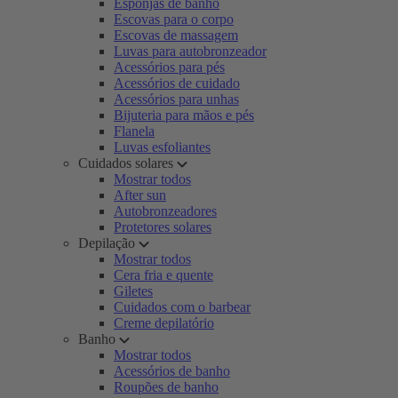
Esponjas de banho
Escovas para o corpo
Escovas de massagem
Luvas para autobronzeador
Acessórios para pés
Acessórios de cuidado
Acessórios para unhas
Bijuteria para mãos e pés
Flanela
Luvas esfoliantes
Cuidados solares
Mostrar todos
After sun
Autobronzeadores
Protetores solares
Depilação
Mostrar todos
Cera fria e quente
Giletes
Cuidados com o barbear
Creme depilatório
Banho
Mostrar todos
Acessórios de banho
Roupões de banho