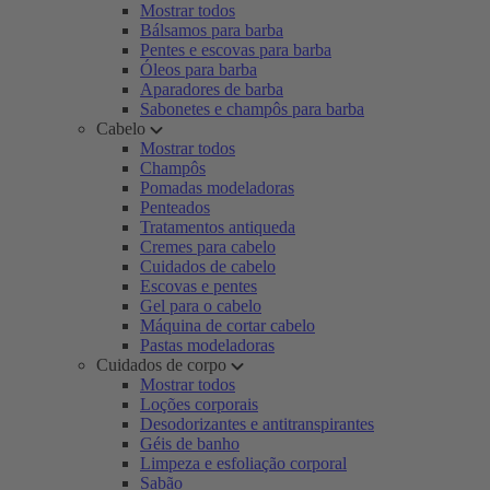
Mostrar todos
Bálsamos para barba
Pentes e escovas para barba
Óleos para barba
Aparadores de barba
Sabonetes e champôs para barba
Cabelo
Mostrar todos
Champôs
Pomadas modeladoras
Penteados
Tratamentos antiqueda
Cremes para cabelo
Cuidados de cabelo
Escovas e pentes
Gel para o cabelo
Máquina de cortar cabelo
Pastas modeladoras
Cuidados de corpo
Mostrar todos
Loções corporais
Desodorizantes e antitranspirantes
Géis de banho
Limpeza e esfoliação corporal
Sabão