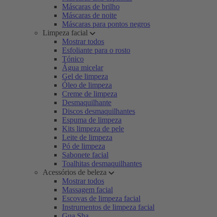
Máscaras de brilho
Máscaras de noite
Máscaras para pontos negros
Limpeza facial
Mostrar todos
Esfoliante para o rosto
Tónico
Água micelar
Gel de limpeza
Óleo de limpeza
Creme de limpeza
Desmaquilhante
Discos desmaquilhantes
Espuma de limpeza
Kits limpeza de pele
Leite de limpeza
Pó de limpeza
Sabonete facial
Toalhitas desmaquilhantes
Acessórios de beleza
Mostrar todos
Massagem facial
Escovas de limpeza facial
Instrumentos de limpeza facial
Gua Sha