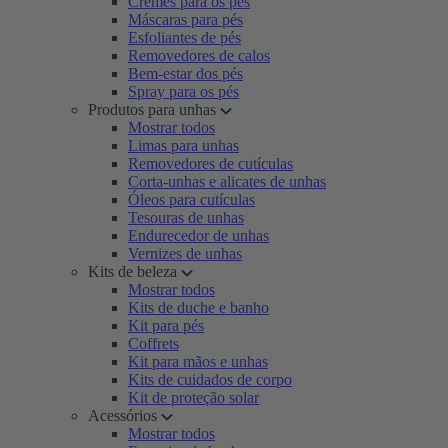
Cremes para os pés
Máscaras para pés
Esfoliantes de pés
Removedores de calos
Bem-estar dos pés
Spray para os pés
Produtos para unhas
Mostrar todos
Limas para unhas
Removedores de cutículas
Corta-unhas e alicates de unhas
Óleos para cutículas
Tesouras de unhas
Endurecedor de unhas
Vernizes de unhas
Kits de beleza
Mostrar todos
Kits de duche e banho
Kit para pés
Coffrets
Kit para mãos e unhas
Kits de cuidados de corpo
Kit de proteção solar
Acessórios
Mostrar todos