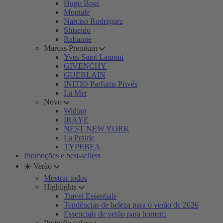
Hugo Boss
Montale
Narciso Rodriguez
Shiseido
Rabanne
Marcas Premium
Yves Saint Laurent
GIVENCHY
GUERLAIN
INITIO Parfums Privés
La Mer
Novo
Widian
IRÄYE
NEST NEW YORK
La Prairie
TYPEBEA
Promoções e best-sellers
☀️ Verão
Mostrar todos
Highlights
Travel Essentials
Tendências de beleza para o verão de 2026
Essenciais de verão para homem
Proteção solar