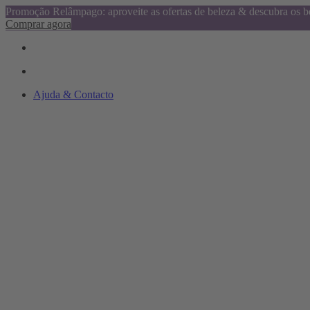
Promoção Relâmpago: aproveite as ofertas de beleza & descubra os be
Comprar agora
Ajuda & Contacto