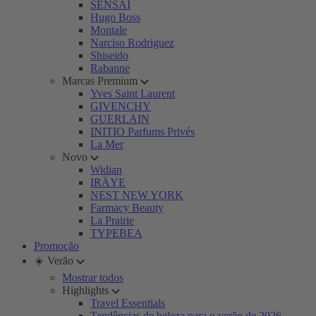
SENSAI
Hugo Boss
Montale
Narciso Rodriguez
Shiseido
Rabanne
Marcas Premium
Yves Saint Laurent
GIVENCHY
GUERLAIN
INITIO Parfums Privés
La Mer
Novo
Widian
IRÄYE
NEST NEW YORK
Farmacy Beauty
La Prairie
TYPEBEA
Promoção
☀️ Verão
Mostrar todos
Highlights
Travel Essentials
Tendências de beleza para o verão de 2026