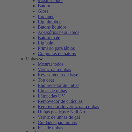
Mostrar todos
Batom
Gloss
Lip liner
Lip plumber
Batons líquidos
Acessórios para lábios
Batom mate
Lip balm
Primário para lábios
Conjuntos de batons
Unhas
Mostrar todos
Verniz para unhas
Revestimento de base
Top coat
Endurecedor de unhas
Limas de unhas
Lâmpadas UV
Removedor de cutículas
Removedor de verniz para unhas
Unhas postiças e Nail Art
Verniz de unhas de gel
Cuidados para unhas
Kits de unhas