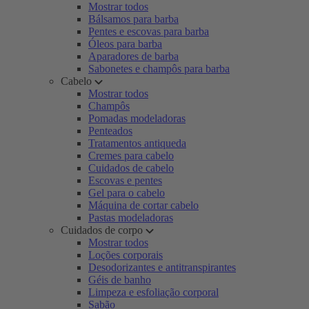
Mostrar todos
Bálsamos para barba
Pentes e escovas para barba
Óleos para barba
Aparadores de barba
Sabonetes e champôs para barba
Cabelo
Mostrar todos
Champôs
Pomadas modeladoras
Penteados
Tratamentos antiqueda
Cremes para cabelo
Cuidados de cabelo
Escovas e pentes
Gel para o cabelo
Máquina de cortar cabelo
Pastas modeladoras
Cuidados de corpo
Mostrar todos
Loções corporais
Desodorizantes e antitranspirantes
Géis de banho
Limpeza e esfoliação corporal
Sabão