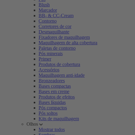
Blush
Marcador
BB- & CC-Cream
Contorno
Corretores de cor
Desmaquilhante
Fixadores de maquilhagem
Maquilhagem de alta cobertura
Paletas de contorno
Pós minerais
Primer
Produtos de cobertura
Acessórios
Maquilhagem anti-idade
Bronzeadores
Bases compactas
Bases em creme
Produtos de efeitos
Bases líquidas
Pós compactos
Pós soltos
Kits de maquilhagem
Olhos
Mostrar todos
Sombras