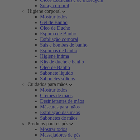
Spray corporal
Higiene corporal
Mostrar todos
Gel de Banho
Óleo de Duche
Espuma de Banho
Esfoliação corporal
Sais e bombas de banho
Espumas de banho
Higiene íntima
Kits de duche e banho
Óleo de Banho
Sabonete líquido
Sabonetes sólidos
Cuidados para mãos
Mostrar todos
Cremes de mãos
Desinfetantes de mãos
Máscaras para mãos
Esfoliação das mãos
Sabonetes de mãos
Produtos para os pés
Mostrar todos
Massajadores de pés