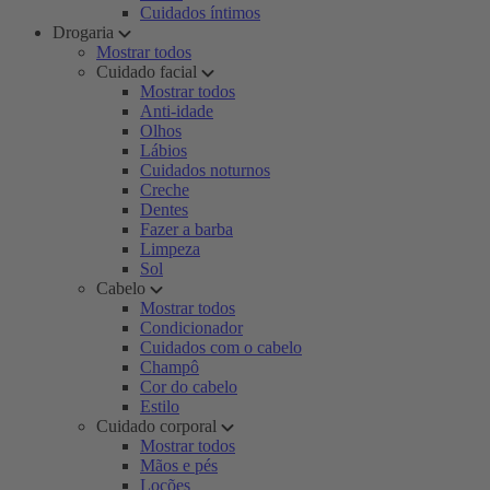
Cuidados íntimos
Drogaria
Mostrar todos
Cuidado facial
Mostrar todos
Anti-idade
Olhos
Lábios
Cuidados noturnos
Creche
Dentes
Fazer a barba
Limpeza
Sol
Cabelo
Mostrar todos
Condicionador
Cuidados com o cabelo
Champô
Cor do cabelo
Estilo
Cuidado corporal
Mostrar todos
Mãos e pés
Loções