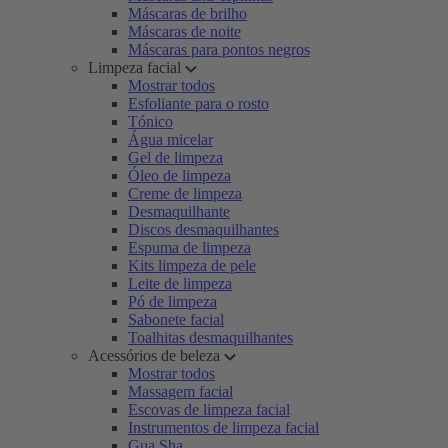
Máscaras de brilho
Máscaras de noite
Máscaras para pontos negros
Limpeza facial
Mostrar todos
Esfoliante para o rosto
Tónico
Água micelar
Gel de limpeza
Óleo de limpeza
Creme de limpeza
Desmaquilhante
Discos desmaquilhantes
Espuma de limpeza
Kits limpeza de pele
Leite de limpeza
Pó de limpeza
Sabonete facial
Toalhitas desmaquilhantes
Acessórios de beleza
Mostrar todos
Massagem facial
Escovas de limpeza facial
Instrumentos de limpeza facial
Gua Sha