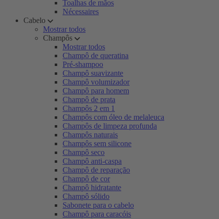
Toalhas de mãos
Nécessaires
Cabelo
Mostrar todos
Champôs
Mostrar todos
Champô de queratina
Pré-shampoo
Champô suavizante
Champô volumizador
Champô para homem
Champô de prata
Champôs 2 em 1
Champôs com óleo de melaleuca
Champôs de limpeza profunda
Champôs naturais
Champôs sem silicone
Champô seco
Champô anti-caspa
Champô de reparação
Champô de cor
Champô hidratante
Champô sólido
Sabonete para o cabelo
Champô para caracóis