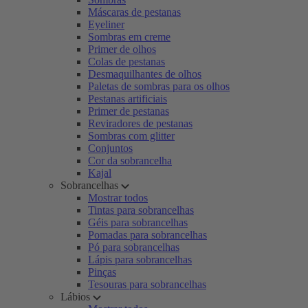
Máscaras de pestanas
Eyeliner
Sombras em creme
Primer de olhos
Colas de pestanas
Desmaquilhantes de olhos
Paletas de sombras para os olhos
Pestanas artificiais
Primer de pestanas
Reviradores de pestanas
Sombras com glitter
Conjuntos
Cor da sobrancelha
Kajal
Sobrancelhas
Mostrar todos
Tintas para sobrancelhas
Géis para sobrancelhas
Pomadas para sobrancelhas
Pó para sobrancelhas
Lápis para sobrancelhas
Pinças
Tesouras para sobrancelhas
Lábios