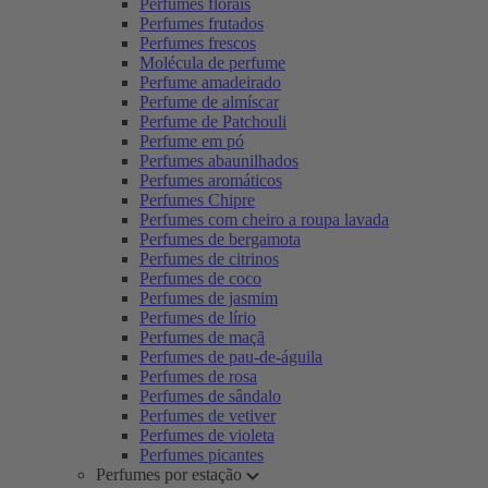
Perfumes florais
Perfumes frutados
Perfumes frescos
Molécula de perfume
Perfume amadeirado
Perfume de almíscar
Perfume de Patchouli
Perfume em pó
Perfumes abaunilhados
Perfumes aromáticos
Perfumes Chipre
Perfumes com cheiro a roupa lavada
Perfumes de bergamota
Perfumes de citrinos
Perfumes de coco
Perfumes de jasmim
Perfumes de lírio
Perfumes de maçã
Perfumes de pau-de-águila
Perfumes de rosa
Perfumes de sândalo
Perfumes de vetiver
Perfumes de violeta
Perfumes picantes
Perfumes por estação