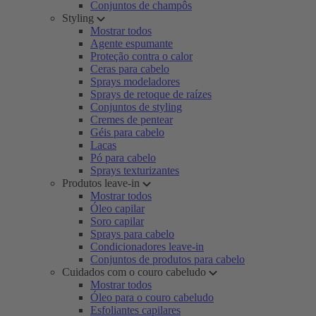
Conjuntos de champôs
Styling
Mostrar todos
Agente espumante
Proteção contra o calor
Ceras para cabelo
Sprays modeladores
Sprays de retoque de raízes
Conjuntos de styling
Cremes de pentear
Géis para cabelo
Lacas
Pó para cabelo
Sprays texturizantes
Produtos leave-in
Mostrar todos
Óleo capilar
Soro capilar
Sprays para cabelo
Condicionadores leave-in
Conjuntos de produtos para cabelo
Cuidados com o couro cabeludo
Mostrar todos
Óleo para o couro cabeludo
Esfoliantes capilares