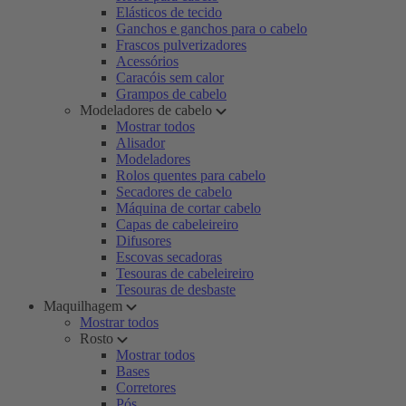
Elásticos de tecido
Ganchos e ganchos para o cabelo
Frascos pulverizadores
Acessórios
Caracóis sem calor
Grampos de cabelo
Modeladores de cabelo
Mostrar todos
Alisador
Modeladores
Rolos quentes para cabelo
Secadores de cabelo
Máquina de cortar cabelo
Capas de cabeleireiro
Difusores
Escovas secadoras
Tesouras de cabeleireiro
Tesouras de desbaste
Maquilhagem
Mostrar todos
Rosto
Mostrar todos
Bases
Corretores
Pós