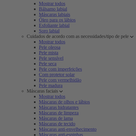
Mostrar todos
Bálsamo labial
Máscaras labiais
Óleo para os lábios
Esfoliante labial
Soro labial
Cuidados de acordo com as necessidades/tipo de pele
Mostrar todos
Pele oleosa
Pele mista
Pele sensível
Pele seca
Pele com imperfeições
Com protetor solar
Pele com vermelhidão
Pele madura
Máscaras faciais
Mostrar todos
Máscaras de olhos e lábios
Máscaras hidratantes
Máscaras de limpeza
Máscaras de lama
Máscaras de tecido
Máscaras anti-envelhecimento
Máscaras anti-espinhas