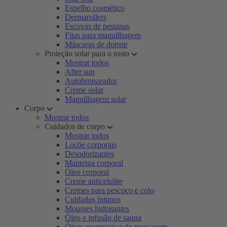
Espelho cosmético
Dermarollers
Escovas de pestanas
Fitas para maquilhagem
Máscaras de dormir
Proteção solar para o rosto
Mostrar todos
After sun
Autobronzeador
Creme solar
Maquilhagem solar
Corpo
Mostrar todos
Cuidados de corpo
Mostrar todos
Loçõe corporais
Desodorizantes
Manteiga corporal
Óleo corporal
Creme anticelulite
Cremes para pescoço e colo
Cuidados íntimos
Mousses hidratantes
Óleo e infusão de sauna
Óleos essenciais e de massagem