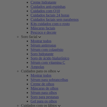
Creme hidratante
Cuidados anti-espinhas
Cuidados com Q10
Cuidados faciais 24 horas
Cuidados faciais sem parabenos
Kits cuidados com o rosto
Máscaras faciais
Pescoço e decote
Soro facial
Mostrar todos
Sérum antirrugas
Sérum com colagénio
Soro hidratante
Soro de ácido hialurónico
Sérum com vitamina C
Ampolas
Cuidados para os olhos
Mostrar todos
Sérum para sobrancelhas
Creme de olhos
Máscaras de olhos
Sérum para olhos
Soro para pestanas
Gel para os olhos
Cuidados com os lábios