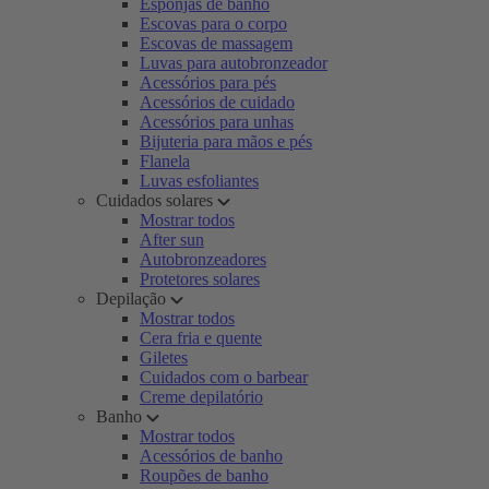
Esponjas de banho
Escovas para o corpo
Escovas de massagem
Luvas para autobronzeador
Acessórios para pés
Acessórios de cuidado
Acessórios para unhas
Bijuteria para mãos e pés
Flanela
Luvas esfoliantes
Cuidados solares
Mostrar todos
After sun
Autobronzeadores
Protetores solares
Depilação
Mostrar todos
Cera fria e quente
Giletes
Cuidados com o barbear
Creme depilatório
Banho
Mostrar todos
Acessórios de banho
Roupões de banho