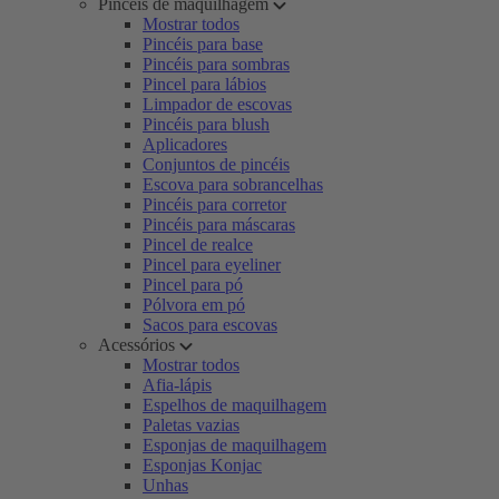
Pincéis de maquilhagem
Mostrar todos
Pincéis para base
Pincéis para sombras
Pincel para lábios
Limpador de escovas
Pincéis para blush
Aplicadores
Conjuntos de pincéis
Escova para sobrancelhas
Pincéis para corretor
Pincéis para máscaras
Pincel de realce
Pincel para eyeliner
Pincel para pó
Pólvora em pó
Sacos para escovas
Acessórios
Mostrar todos
Afia-lápis
Espelhos de maquilhagem
Paletas vazias
Esponjas de maquilhagem
Esponjas Konjac
Unhas