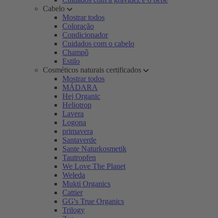
Cabelo
Mostrar todos
Coloração
Condicionador
Cuidados com o cabelo
Champô
Estilo
Cosméticos naturais certificados
Mostrar todos
MÁDARA
Hej Organic
Heliotrop
Lavera
Logona
primavera
Santaverde
Sante Naturkosmetik
Tautropfen
We Love The Planet
Weleda
Mukti Organics
Cattier
GG's True Organics
Trilogy