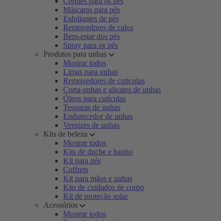
Cremes para os pés
Máscaras para pés
Esfoliantes de pés
Removedores de calos
Bem-estar dos pés
Spray para os pés
Produtos para unhas
Mostrar todos
Limas para unhas
Removedores de cutículas
Corta-unhas e alicates de unhas
Óleos para cutículas
Tesouras de unhas
Endurecedor de unhas
Vernizes de unhas
Kits de beleza
Mostrar todos
Kits de duche e banho
Kit para pés
Coffrets
Kit para mãos e unhas
Kits de cuidados de corpo
Kit de proteção solar
Acessórios
Mostrar todos