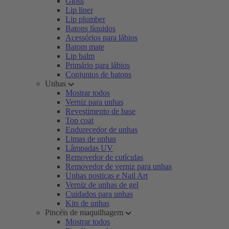
Gloss
Lip liner
Lip plumber
Batons líquidos
Acessórios para lábios
Batom mate
Lip balm
Primário para lábios
Conjuntos de batons
Unhas
Mostrar todos
Verniz para unhas
Revestimento de base
Top coat
Endurecedor de unhas
Limas de unhas
Lâmpadas UV
Removedor de cutículas
Removedor de verniz para unhas
Unhas postiças e Nail Art
Verniz de unhas de gel
Cuidados para unhas
Kits de unhas
Pincéis de maquilhagem
Mostrar todos