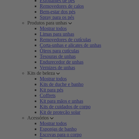
Esfoliantes de pés
Removedores de calos
Bem-estar dos pés
Spray para os pés
Produtos para unhas
Mostrar todos
Limas para unhas
Removedores de cutículas
Corta-unhas e alicates de unhas
Óleos para cutículas
Tesouras de unhas
Endurecedor de unhas
Vernizes de unhas
Kits de beleza
Mostrar todos
Kits de duche e banho
Kit para pés
Coffrets
Kit para mãos e unhas
Kits de cuidados de corpo
Kit de proteção solar
Acessórios
Mostrar todos
Esponjas de banho
Escovas para o corpo