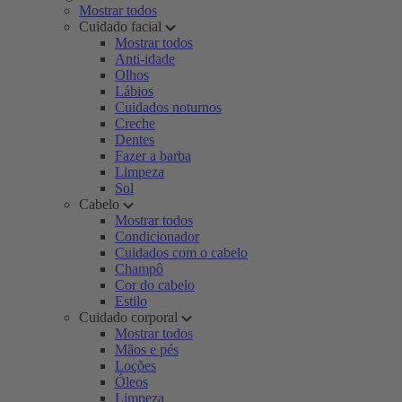
Mostrar todos
Cuidado facial
Mostrar todos
Anti-idade
Olhos
Lábios
Cuidados noturnos
Creche
Dentes
Fazer a barba
Limpeza
Sol
Cabelo
Mostrar todos
Condicionador
Cuidados com o cabelo
Champô
Cor do cabelo
Estilo
Cuidado corporal
Mostrar todos
Mãos e pés
Loções
Óleos
Limpeza