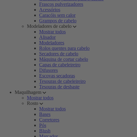
Frascos pulverizadores
Acessórios
Caracóis sem calor
Grampos de cabelo
Modeladores de cabelo
Mostrar todos
Alisador
Modeladores
Rolos quentes para cabelo
Secadores de cabelo
Máquina de cortar cabelo
Capas de cabeleireiro
Difusores
Escovas secadoras
Tesouras de cabeleireiro
Tesouras de desbaste
Maquilhagem
Mostrar todos
Rosto
Mostrar todos
Bases
Corretores
Pós
Blush
Marcador