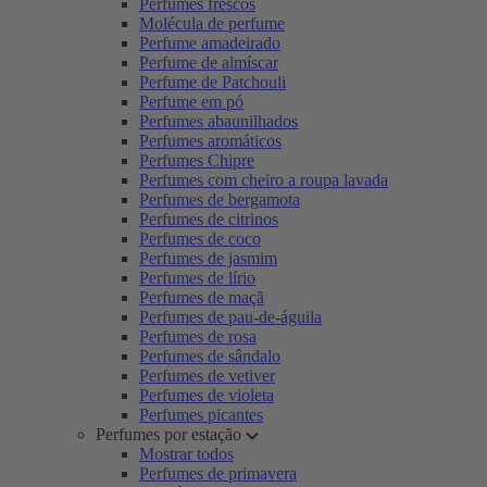
Perfumes frescos
Molécula de perfume
Perfume amadeirado
Perfume de almíscar
Perfume de Patchouli
Perfume em pó
Perfumes abaunilhados
Perfumes aromáticos
Perfumes Chipre
Perfumes com cheiro a roupa lavada
Perfumes de bergamota
Perfumes de citrinos
Perfumes de coco
Perfumes de jasmim
Perfumes de lírio
Perfumes de maçã
Perfumes de pau-de-águila
Perfumes de rosa
Perfumes de sândalo
Perfumes de vetiver
Perfumes de violeta
Perfumes picantes
Perfumes por estação
Mostrar todos
Perfumes de primavera