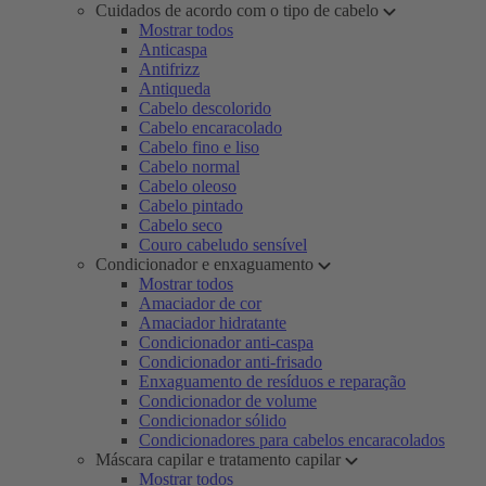
Cuidados de acordo com o tipo de cabelo
Mostrar todos
Anticaspa
Antifrizz
Antiqueda
Cabelo descolorido
Cabelo encaracolado
Cabelo fino e liso
Cabelo normal
Cabelo oleoso
Cabelo pintado
Cabelo seco
Couro cabeludo sensível
Condicionador e enxaguamento
Mostrar todos
Amaciador de cor
Amaciador hidratante
Condicionador anti-caspa
Condicionador anti-frisado
Enxaguamento de resíduos e reparação
Condicionador de volume
Condicionador sólido
Condicionadores para cabelos encaracolados
Máscara capilar e tratamento capilar
Mostrar todos