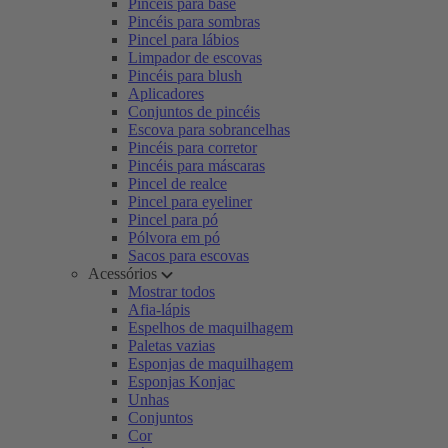
Pincéis para base
Pincéis para sombras
Pincel para lábios
Limpador de escovas
Pincéis para blush
Aplicadores
Conjuntos de pincéis
Escova para sobrancelhas
Pincéis para corretor
Pincéis para máscaras
Pincel de realce
Pincel para eyeliner
Pincel para pó
Pólvora em pó
Sacos para escovas
Acessórios
Mostrar todos
Afia-lápis
Espelhos de maquilhagem
Paletas vazias
Esponjas de maquilhagem
Esponjas Konjac
Unhas
Conjuntos
Cor