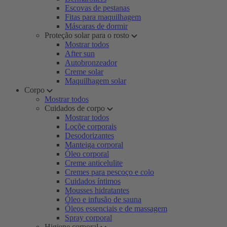
Escovas de pestanas
Fitas para maquilhagem
Máscaras de dormir
Proteção solar para o rosto
Mostrar todos
After sun
Autobronzeador
Creme solar
Maquilhagem solar
Corpo
Mostrar todos
Cuidados de corpo
Mostrar todos
Loçõe corporais
Desodorizantes
Manteiga corporal
Óleo corporal
Creme anticelulite
Cremes para pescoço e colo
Cuidados íntimos
Mousses hidratantes
Óleo e infusão de sauna
Óleos essenciais e de massagem
Spray corporal
Higiene corporal