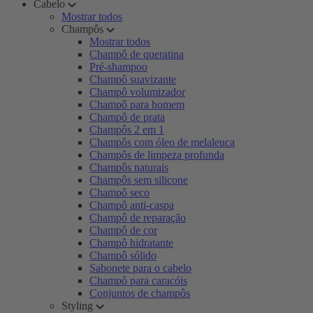
Cabelo
Mostrar todos
Champôs
Mostrar todos
Champô de queratina
Pré-shampoo
Champô suavizante
Champô volumizador
Champô para homem
Champô de prata
Champôs 2 em 1
Champôs com óleo de melaleuca
Champôs de limpeza profunda
Champôs naturais
Champôs sem silicone
Champô seco
Champô anti-caspa
Champô de reparação
Champô de cor
Champô hidratante
Champô sólido
Sabonete para o cabelo
Champô para caracóis
Conjuntos de champôs
Styling