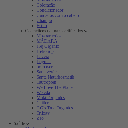
Coloração
Condicionador
Cuidados com o cabelo
Champô
Estilo
Cosméticos naturais certificados
Mostrar todos
MÁDARA
Hej Organic
Heliotrop
Lavera
Logona
primavera
Santaverde
Sante Naturkosmetik
Tautropfen
We Love The Planet
Weleda
Mukti Organics
Cattier
GG's True Organics
Trilogy
Zao
Saúde