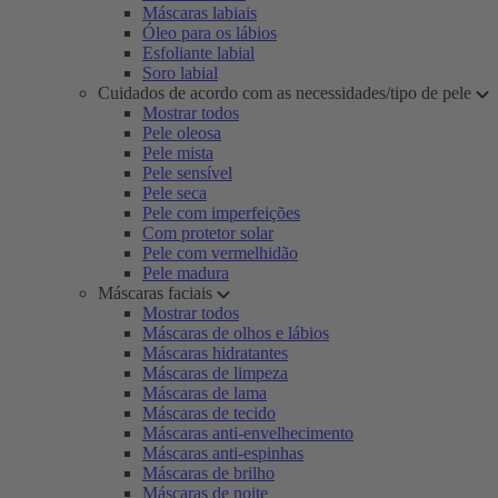
Máscaras labiais
Óleo para os lábios
Esfoliante labial
Soro labial
Cuidados de acordo com as necessidades/tipo de pele
Mostrar todos
Pele oleosa
Pele mista
Pele sensível
Pele seca
Pele com imperfeições
Com protetor solar
Pele com vermelhidão
Pele madura
Máscaras faciais
Mostrar todos
Máscaras de olhos e lábios
Máscaras hidratantes
Máscaras de limpeza
Máscaras de lama
Máscaras de tecido
Máscaras anti-envelhecimento
Máscaras anti-espinhas
Máscaras de brilho
Máscaras de noite