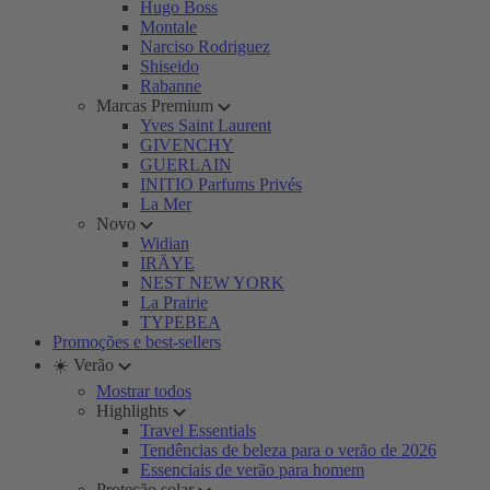
Hugo Boss
Montale
Narciso Rodriguez
Shiseido
Rabanne
Marcas Premium
Yves Saint Laurent
GIVENCHY
GUERLAIN
INITIO Parfums Privés
La Mer
Novo
Widian
IRÄYE
NEST NEW YORK
La Prairie
TYPEBEA
Promoções e best-sellers
☀️ Verão
Mostrar todos
Highlights
Travel Essentials
Tendências de beleza para o verão de 2026
Essenciais de verão para homem
Proteção solar