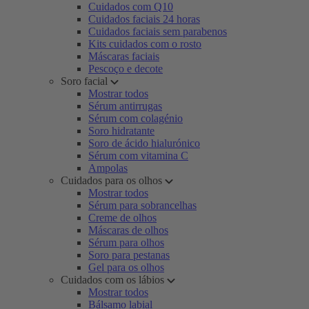
Cuidados com Q10
Cuidados faciais 24 horas
Cuidados faciais sem parabenos
Kits cuidados com o rosto
Máscaras faciais
Pescoço e decote
Soro facial
Mostrar todos
Sérum antirrugas
Sérum com colagénio
Soro hidratante
Soro de ácido hialurónico
Sérum com vitamina C
Ampolas
Cuidados para os olhos
Mostrar todos
Sérum para sobrancelhas
Creme de olhos
Máscaras de olhos
Sérum para olhos
Soro para pestanas
Gel para os olhos
Cuidados com os lábios
Mostrar todos
Bálsamo labial