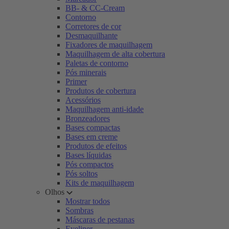
BB- & CC-Cream
Contorno
Corretores de cor
Desmaquilhante
Fixadores de maquilhagem
Maquilhagem de alta cobertura
Paletas de contorno
Pós minerais
Primer
Produtos de cobertura
Acessórios
Maquilhagem anti-idade
Bronzeadores
Bases compactas
Bases em creme
Produtos de efeitos
Bases líquidas
Pós compactos
Pós soltos
Kits de maquilhagem
Olhos
Mostrar todos
Sombras
Máscaras de pestanas
Eyeliner