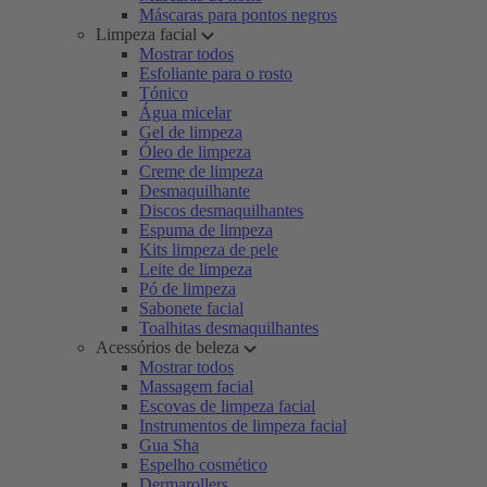
Máscaras para pontos negros
Limpeza facial
Mostrar todos
Esfoliante para o rosto
Tónico
Água micelar
Gel de limpeza
Óleo de limpeza
Creme de limpeza
Desmaquilhante
Discos desmaquilhantes
Espuma de limpeza
Kits limpeza de pele
Leite de limpeza
Pó de limpeza
Sabonete facial
Toalhitas desmaquilhantes
Acessórios de beleza
Mostrar todos
Massagem facial
Escovas de limpeza facial
Instrumentos de limpeza facial
Gua Sha
Espelho cosmético
Dermarollers