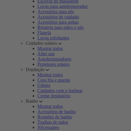
Escovas de massagem
Luvas para autobronzeador
Acessórios para pés
Acessórios de cuidado
Acessórios para unhas
Bijuteria para mãos e pés
Flanela
Luvas esfoliantes
Cuidados solares
Mostrar todos
After sun
Autobronzeadores
Protetores solares
Depilação
Mostrar todos
Cera fria e quente
Giletes
Cuidados com o barbear
Creme depilatório
Banho
Mostrar todos
Acessórios de banho
Roupões de banho
Toalhas de mãos
Nécessaires