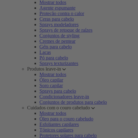
Mostrar todos
Agente espumante
Proteção contra o calor
Ceras para cabelo
Sprays modeladores
Sprays de retoque de raízes
Conjuntos de styling
Cremes de pentear
Géis para cabelo
Lacas
Pó para cabelo
Sprays texturizantes
Produtos leave-in
Mostrar todos
Óleo capilar
Soro capilar
Sprays para cabelo
Condicionadores leave-in
Conjuntos de produtos para cabelo
Cuidados com o couro cabeludo
Mostrar todos
Óleo para o couro cabeludo
Esfoliantes capilares
Tónicos capilares
Protetores solares para cabelo