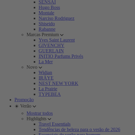
SENSAI
Hugo Boss
Montale
Narciso Rodriguez
Shiseido
Rabanne
Marcas Premium
Yves Saint Laurent
GIVENCHY
GUERLAIN
INITIO Parfums Privés
La Mer
Novo
Widian
IRÄYE
NEST NEW YORK
La Prairie
TYPEBEA
Promoção
☀️ Verão
Mostrar todos
Highlights
Travel Essentials
Tendências de beleza para o verão de 2026
Essenciais de verão para homem