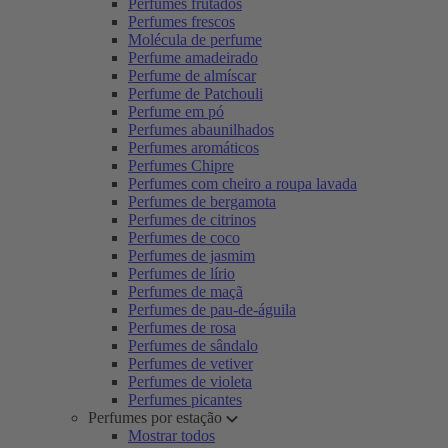
Perfumes frutados
Perfumes frescos
Molécula de perfume
Perfume amadeirado
Perfume de almíscar
Perfume de Patchouli
Perfume em pó
Perfumes abaunilhados
Perfumes aromáticos
Perfumes Chipre
Perfumes com cheiro a roupa lavada
Perfumes de bergamota
Perfumes de citrinos
Perfumes de coco
Perfumes de jasmim
Perfumes de lírio
Perfumes de maçã
Perfumes de pau-de-águila
Perfumes de rosa
Perfumes de sândalo
Perfumes de vetiver
Perfumes de violeta
Perfumes picantes
Perfumes por estação
Mostrar todos