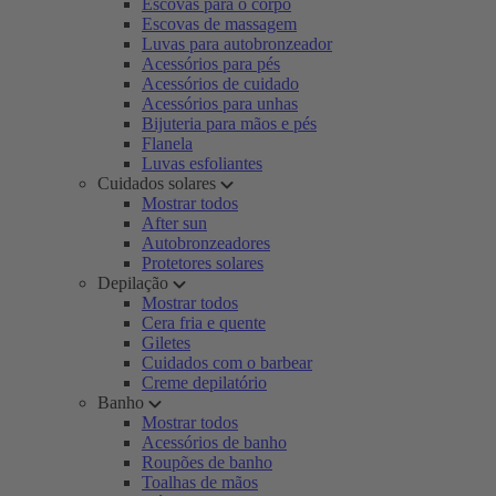
Escovas para o corpo
Escovas de massagem
Luvas para autobronzeador
Acessórios para pés
Acessórios de cuidado
Acessórios para unhas
Bijuteria para mãos e pés
Flanela
Luvas esfoliantes
Cuidados solares
Mostrar todos
After sun
Autobronzeadores
Protetores solares
Depilação
Mostrar todos
Cera fria e quente
Giletes
Cuidados com o barbear
Creme depilatório
Banho
Mostrar todos
Acessórios de banho
Roupões de banho
Toalhas de mãos