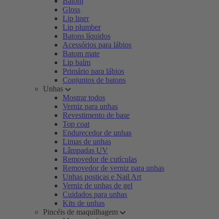
Batom
Gloss
Lip liner
Lip plumber
Batons líquidos
Acessórios para lábios
Batom mate
Lip balm
Primário para lábios
Conjuntos de batons
Unhas
Mostrar todos
Verniz para unhas
Revestimento de base
Top coat
Endurecedor de unhas
Limas de unhas
Lâmpadas UV
Removedor de cutículas
Removedor de verniz para unhas
Unhas postiças e Nail Art
Verniz de unhas de gel
Cuidados para unhas
Kits de unhas
Pincéis de maquilhagem