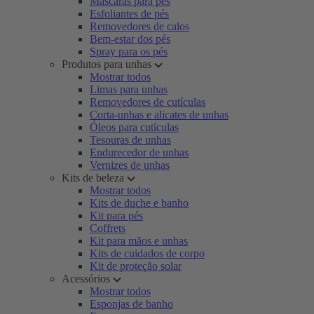
Máscaras para pés
Esfoliantes de pés
Removedores de calos
Bem-estar dos pés
Spray para os pés
Produtos para unhas
Mostrar todos
Limas para unhas
Removedores de cutículas
Corta-unhas e alicates de unhas
Óleos para cutículas
Tesouras de unhas
Endurecedor de unhas
Vernizes de unhas
Kits de beleza
Mostrar todos
Kits de duche e banho
Kit para pés
Coffrets
Kit para mãos e unhas
Kits de cuidados de corpo
Kit de proteção solar
Acessórios
Mostrar todos
Esponjas de banho