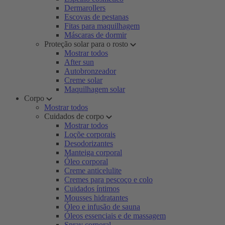
Dermarollers
Escovas de pestanas
Fitas para maquilhagem
Máscaras de dormir
Proteção solar para o rosto
Mostrar todos
After sun
Autobronzeador
Creme solar
Maquilhagem solar
Corpo
Mostrar todos
Cuidados de corpo
Mostrar todos
Loçõe corporais
Desodorizantes
Manteiga corporal
Óleo corporal
Creme anticelulite
Cremes para pescoço e colo
Cuidados íntimos
Mousses hidratantes
Óleo e infusão de sauna
Óleos essenciais e de massagem
Spray corporal