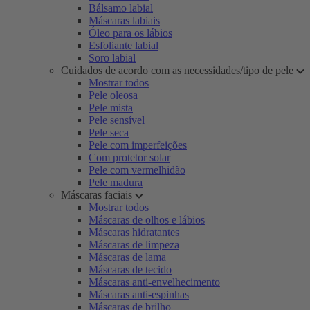
Bálsamo labial
Máscaras labiais
Óleo para os lábios
Esfoliante labial
Soro labial
Cuidados de acordo com as necessidades/tipo de pele
Mostrar todos
Pele oleosa
Pele mista
Pele sensível
Pele seca
Pele com imperfeições
Com protetor solar
Pele com vermelhidão
Pele madura
Máscaras faciais
Mostrar todos
Máscaras de olhos e lábios
Máscaras hidratantes
Máscaras de limpeza
Máscaras de lama
Máscaras de tecido
Máscaras anti-envelhecimento
Máscaras anti-espinhas
Máscaras de brilho