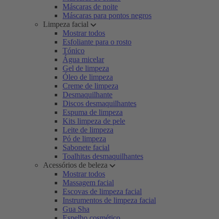
Máscaras de noite
Máscaras para pontos negros
Limpeza facial
Mostrar todos
Esfoliante para o rosto
Tónico
Água micelar
Gel de limpeza
Óleo de limpeza
Creme de limpeza
Desmaquilhante
Discos desmaquilhantes
Espuma de limpeza
Kits limpeza de pele
Leite de limpeza
Pó de limpeza
Sabonete facial
Toalhitas desmaquilhantes
Acessórios de beleza
Mostrar todos
Massagem facial
Escovas de limpeza facial
Instrumentos de limpeza facial
Gua Sha
Espelho cosmético