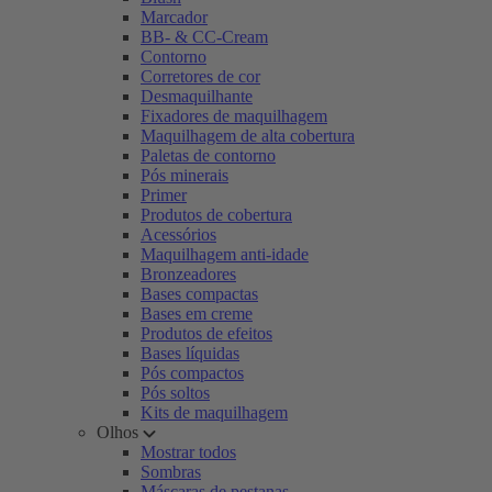
Marcador
BB- & CC-Cream
Contorno
Corretores de cor
Desmaquilhante
Fixadores de maquilhagem
Maquilhagem de alta cobertura
Paletas de contorno
Pós minerais
Primer
Produtos de cobertura
Acessórios
Maquilhagem anti-idade
Bronzeadores
Bases compactas
Bases em creme
Produtos de efeitos
Bases líquidas
Pós compactos
Pós soltos
Kits de maquilhagem
Olhos
Mostrar todos
Sombras
Máscaras de pestanas