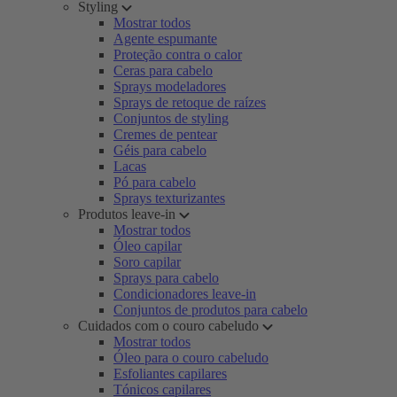
Styling
Mostrar todos
Agente espumante
Proteção contra o calor
Ceras para cabelo
Sprays modeladores
Sprays de retoque de raízes
Conjuntos de styling
Cremes de pentear
Géis para cabelo
Lacas
Pó para cabelo
Sprays texturizantes
Produtos leave-in
Mostrar todos
Óleo capilar
Soro capilar
Sprays para cabelo
Condicionadores leave-in
Conjuntos de produtos para cabelo
Cuidados com o couro cabeludo
Mostrar todos
Óleo para o couro cabeludo
Esfoliantes capilares
Tónicos capilares