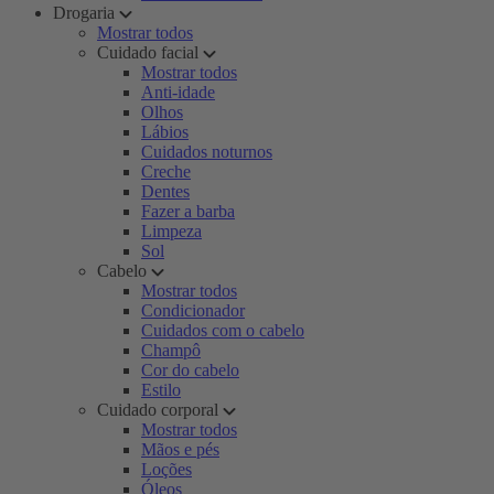
Drogaria
Mostrar todos
Cuidado facial
Mostrar todos
Anti-idade
Olhos
Lábios
Cuidados noturnos
Creche
Dentes
Fazer a barba
Limpeza
Sol
Cabelo
Mostrar todos
Condicionador
Cuidados com o cabelo
Champô
Cor do cabelo
Estilo
Cuidado corporal
Mostrar todos
Mãos e pés
Loções
Óleos