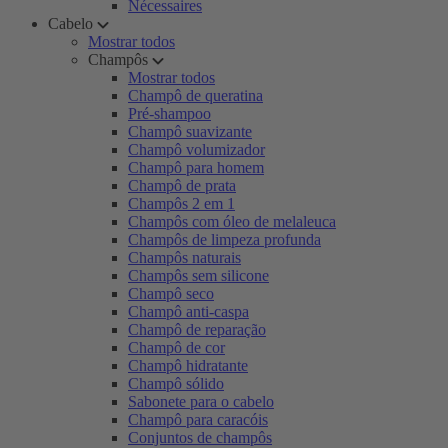
Nécessaires
Cabelo
Mostrar todos
Champôs
Mostrar todos
Champô de queratina
Pré-shampoo
Champô suavizante
Champô volumizador
Champô para homem
Champô de prata
Champôs 2 em 1
Champôs com óleo de melaleuca
Champôs de limpeza profunda
Champôs naturais
Champôs sem silicone
Champô seco
Champô anti-caspa
Champô de reparação
Champô de cor
Champô hidratante
Champô sólido
Sabonete para o cabelo
Champô para caracóis
Conjuntos de champôs