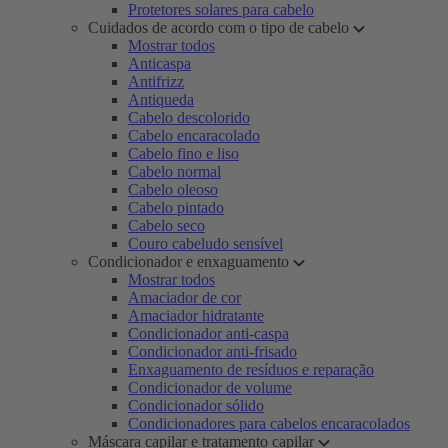
Protetores solares para cabelo
Cuidados de acordo com o tipo de cabelo
Mostrar todos
Anticaspa
Antifrizz
Antiqueda
Cabelo descolorido
Cabelo encaracolado
Cabelo fino e liso
Cabelo normal
Cabelo oleoso
Cabelo pintado
Cabelo seco
Couro cabeludo sensível
Condicionador e enxaguamento
Mostrar todos
Amaciador de cor
Amaciador hidratante
Condicionador anti-caspa
Condicionador anti-frisado
Enxaguamento de resíduos e reparação
Condicionador de volume
Condicionador sólido
Condicionadores para cabelos encaracolados
Máscara capilar e tratamento capilar