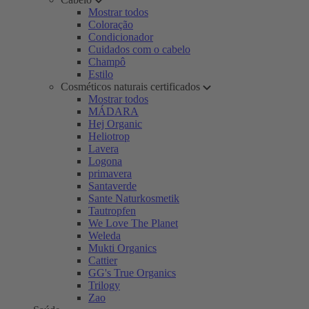
Mostrar todos
Coloração
Condicionador
Cuidados com o cabelo
Champô
Estilo
Cosméticos naturais certificados
Mostrar todos
MÁDARA
Hej Organic
Heliotrop
Lavera
Logona
primavera
Santaverde
Sante Naturkosmetik
Tautropfen
We Love The Planet
Weleda
Mukti Organics
Cattier
GG's True Organics
Trilogy
Zao