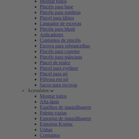
Mostrar todos
Pincéis para base
Pincéis para sombras
Pincel para lábios
Limpador de escovas
Pincéis para blush
Aplicadores
Conjuntos de pincéis
Escova para sobrancelhas
Pincéis para corretor
Pincéis para máscaras
Pincel de realce
Pincel para eyeliner
Pincel para pó
Pólvora em pó
Sacos para escovas
Acessórios
Mostrar todos
Afia-lápis
Espelhos de maquilhagem
Paletas vazias
Esponjas de maquilhagem
Esponjas Konjac
Unhas
Conjuntos