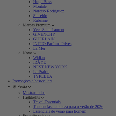
Hugo Boss
Montale
Narciso Rodriguez
Shiseido
Rabanne
Marcas Premium
Yves Saint Laurent
GIVENCHY
GUERLAIN
INITIO Parfums Privés
La Mer
Novo
Widian
IRÄYE
NEST NEW YORK
La Prairie
TYPEBEA
Promoções e best-sellers
☀️ Verão
Mostrar todos
Highlights
Travel Essentials
Tendências de beleza para o verão de 2026
Essenciais de verão para homem
Proteção solar