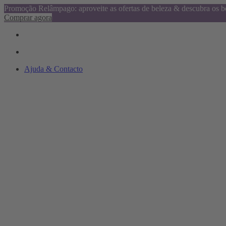
Promoção Relâmpago: aproveite as ofertas de beleza & descubra os be
Comprar agora
Ajuda & Contacto