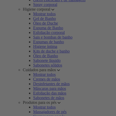
Spray corporal
Higiene corporal
Mostrar todos
Gel de Banho
Óleo de Duche
Espuma de Banho
Esfoliação corporal
Sais e bombas de banho
Espumas de banho
Higiene íntima
Kits de duche e banho
Óleo de Banho
Sabonete líquido
Sabonetes sólidos
Cuidados para mãos
Mostrar todos
Cremes de mãos
Desinfetantes de mãos
Máscaras para mãos
Esfoliação das mãos
Sabonetes de mãos
Produtos para os pés
Mostrar todos
Massajadores de pés