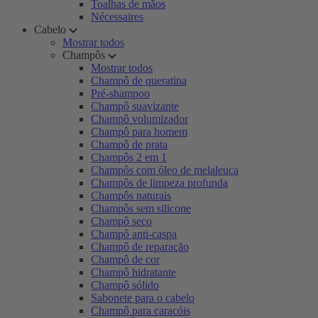
Toalhas de mãos
Nécessaires
Cabelo
Mostrar todos
Champôs
Mostrar todos
Champô de queratina
Pré-shampoo
Champô suavizante
Champô volumizador
Champô para homem
Champô de prata
Champôs 2 em 1
Champôs com óleo de melaleuca
Champôs de limpeza profunda
Champôs naturais
Champôs sem silicone
Champô seco
Champô anti-caspa
Champô de reparação
Champô de cor
Champô hidratante
Champô sólido
Sabonete para o cabelo
Champô para caracóis