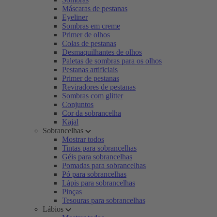
Máscaras de pestanas
Eyeliner
Sombras em creme
Primer de olhos
Colas de pestanas
Desmaquilhantes de olhos
Paletas de sombras para os olhos
Pestanas artificiais
Primer de pestanas
Reviradores de pestanas
Sombras com glitter
Conjuntos
Cor da sobrancelha
Kajal
Sobrancelhas
Mostrar todos
Tintas para sobrancelhas
Géis para sobrancelhas
Pomadas para sobrancelhas
Pó para sobrancelhas
Lápis para sobrancelhas
Pinças
Tesouras para sobrancelhas
Lábios