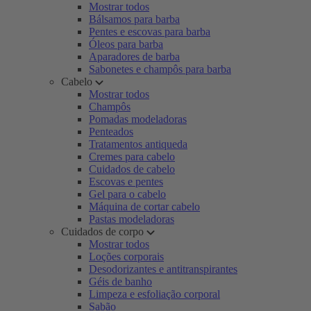
Mostrar todos
Bálsamos para barba
Pentes e escovas para barba
Óleos para barba
Aparadores de barba
Sabonetes e champôs para barba
Cabelo
Mostrar todos
Champôs
Pomadas modeladoras
Penteados
Tratamentos antiqueda
Cremes para cabelo
Cuidados de cabelo
Escovas e pentes
Gel para o cabelo
Máquina de cortar cabelo
Pastas modeladoras
Cuidados de corpo
Mostrar todos
Loções corporais
Desodorizantes e antitranspirantes
Géis de banho
Limpeza e esfoliação corporal
Sabão