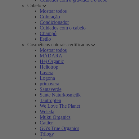
Cabelo
Mostrar todos
Coloração
Condicionador
Cuidados com o cabelo
Champô
Estilo
Cosméticos naturais certificados
Mostrar todos
MÁDARA
Hej Organic
Heliotrop
Lavera
Logona
primavera
Santaverde
Sante Naturkosmetik
Tautropfen
We Love The Planet
Weleda
Mukti Organics
Cattier
GG's True Organics
Trilogy