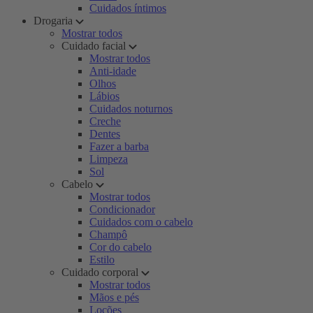
Cuidados íntimos
Drogaria
Mostrar todos
Cuidado facial
Mostrar todos
Anti-idade
Olhos
Lábios
Cuidados noturnos
Creche
Dentes
Fazer a barba
Limpeza
Sol
Cabelo
Mostrar todos
Condicionador
Cuidados com o cabelo
Champô
Cor do cabelo
Estilo
Cuidado corporal
Mostrar todos
Mãos e pés
Loções