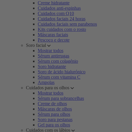
Creme hidratante
Cuidados anti-espinhas
Cuidados com Q10
Cuidados faciais 24 horas
Cuidados faciais sem parabenos
Kits cuidados com o rosto
Máscaras faciais
Pescoço e decote
Soro facial
Mostrar todos
Sérum antirrugas
Sérum com colagénio
Soro hidratante
Soro de ácido hialurónico
Sérum com vitamina C
Ampolas
Cuidados para os olhos
Mostrar todos
Sérum para sobrancelhas
Creme de olhos
Máscaras de olhos
Sérum para olhos
Soro para pestanas
Gel para os olhos
Cuidados com os lábios