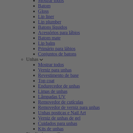
Mostrar todos
Batom
Gloss
Lip liner
Lip plumber
Batons líquidos
Acessórios para lábios
Batom mate
Lip balm
Primário para lábios
Conjuntos de batons
Unhas
Mostrar todos
Verniz para unhas
Revestimento de base
Top coat
Endurecedor de unhas
Limas de unhas
Lâmpadas UV
Removedor de cutículas
Removedor de verniz para unhas
Unhas postiças e Nail Art
Verniz de unhas de gel
Cuidados para unhas
Kits de unhas