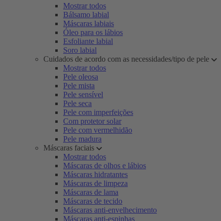
Mostrar todos
Bálsamo labial
Máscaras labiais
Óleo para os lábios
Esfoliante labial
Soro labial
Cuidados de acordo com as necessidades/tipo de pele
Mostrar todos
Pele oleosa
Pele mista
Pele sensível
Pele seca
Pele com imperfeições
Com protetor solar
Pele com vermelhidão
Pele madura
Máscaras faciais
Mostrar todos
Máscaras de olhos e lábios
Máscaras hidratantes
Máscaras de limpeza
Máscaras de lama
Máscaras de tecido
Máscaras anti-envelhecimento
Máscaras anti-espinhas