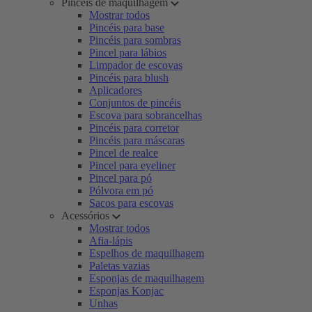
Pincéis de maquilhagem
Mostrar todos
Pincéis para base
Pincéis para sombras
Pincel para lábios
Limpador de escovas
Pincéis para blush
Aplicadores
Conjuntos de pincéis
Escova para sobrancelhas
Pincéis para corretor
Pincéis para máscaras
Pincel de realce
Pincel para eyeliner
Pincel para pó
Pólvora em pó
Sacos para escovas
Acessórios
Mostrar todos
Afia-lápis
Espelhos de maquilhagem
Paletas vazias
Esponjas de maquilhagem
Esponjas Konjac
Unhas