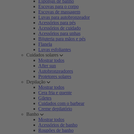
Esponjas de banho
Escovas para o corpo
Escovas de massagem
Luvas para autobronzeador
Acessórios para pés
Acessórios de cuidado
Acessórios para unhas
Bijuteria para mãos e pés
Flanela
Luvas esfoliantes
Cuidados solares
Mostrar todos
After sun
Autobronzeadores
Protetores solares
Depilação
Mostrar todos
Cera fria e quente
Giletes
Cuidados com o barbear
Creme depilatório
Banho
Mostrar todos
Acessórios de banho
Roupões de banho