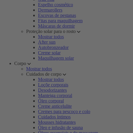
Espelho cosmético
Dermarollers
Escovas de pestanas
Fitas para maquilhagem
Máscaras de dormir
Proteção solar para o rosto
Mostrar todos
After sun
Autobronzeador
Creme solar
Maquilhagem solar
Corpo
Mostrar todos
Cuidados de corpo
Mostrar todos
Loçõe corporais
Desodorizantes
Manteiga corporal
Óleo corporal
Creme anticelulite
Cremes para pescoço e colo
Cuidados íntimos
Mousses hidratantes
Óleo e infusão de sauna
Óleos essenciais e de massagem