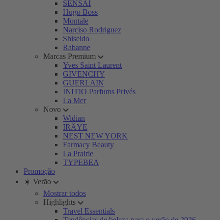
SENSAI
Hugo Boss
Montale
Narciso Rodriguez
Shiseido
Rabanne
Marcas Premium
Yves Saint Laurent
GIVENCHY
GUERLAIN
INITIO Parfums Privés
La Mer
Novo
Widian
IRÄYE
NEST NEW YORK
Farmacy Beauty
La Prairie
TYPEBEA
Promoção
☀️ Verão
Mostrar todos
Highlights
Travel Essentials
Tendências de beleza para o verão de 2026