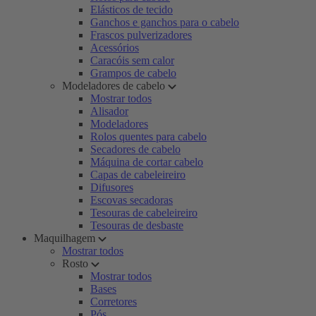
Elásticos de tecido
Ganchos e ganchos para o cabelo
Frascos pulverizadores
Acessórios
Caracóis sem calor
Grampos de cabelo
Modeladores de cabelo
Mostrar todos
Alisador
Modeladores
Rolos quentes para cabelo
Secadores de cabelo
Máquina de cortar cabelo
Capas de cabeleireiro
Difusores
Escovas secadoras
Tesouras de cabeleireiro
Tesouras de desbaste
Maquilhagem
Mostrar todos
Rosto
Mostrar todos
Bases
Corretores
Pós