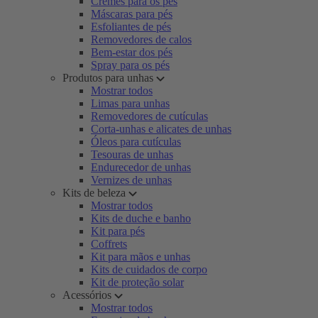
Cremes para os pés
Máscaras para pés
Esfoliantes de pés
Removedores de calos
Bem-estar dos pés
Spray para os pés
Produtos para unhas
Mostrar todos
Limas para unhas
Removedores de cutículas
Corta-unhas e alicates de unhas
Óleos para cutículas
Tesouras de unhas
Endurecedor de unhas
Vernizes de unhas
Kits de beleza
Mostrar todos
Kits de duche e banho
Kit para pés
Coffrets
Kit para mãos e unhas
Kits de cuidados de corpo
Kit de proteção solar
Acessórios
Mostrar todos