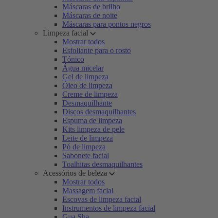
Máscaras de brilho
Máscaras de noite
Máscaras para pontos negros
Limpeza facial
Mostrar todos
Esfoliante para o rosto
Tónico
Água micelar
Gel de limpeza
Óleo de limpeza
Creme de limpeza
Desmaquilhante
Discos desmaquilhantes
Espuma de limpeza
Kits limpeza de pele
Leite de limpeza
Pó de limpeza
Sabonete facial
Toalhitas desmaquilhantes
Acessórios de beleza
Mostrar todos
Massagem facial
Escovas de limpeza facial
Instrumentos de limpeza facial
Gua Sha