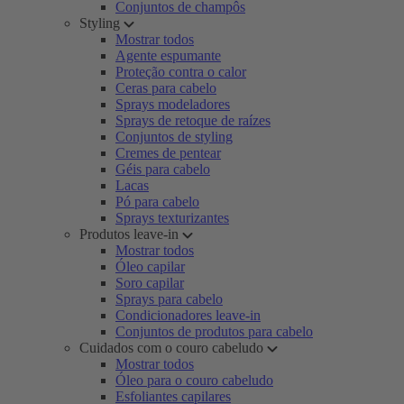
Conjuntos de champôs
Styling
Mostrar todos
Agente espumante
Proteção contra o calor
Ceras para cabelo
Sprays modeladores
Sprays de retoque de raízes
Conjuntos de styling
Cremes de pentear
Géis para cabelo
Lacas
Pó para cabelo
Sprays texturizantes
Produtos leave-in
Mostrar todos
Óleo capilar
Soro capilar
Sprays para cabelo
Condicionadores leave-in
Conjuntos de produtos para cabelo
Cuidados com o couro cabeludo
Mostrar todos
Óleo para o couro cabeludo
Esfoliantes capilares