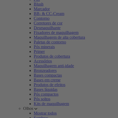
Blush
Marcador
BB- & CC-Cream
Contorno
Corretores de cor
Desmaquilhante
Fixadores de maquilhagem
Maquilhagem de alta cobertura
Paletas de contorno
Pós minerais
Primer
Produtos de cobertura
Acessórios
Maquilhagem anti-idade
Bronzeadores
Bases compactas
Bases em creme
Produtos de efeitos
Bases líquidas
Pós compactos
Pós soltos
Kits de maquilhagem
Olhos
Mostrar todos
Sombras