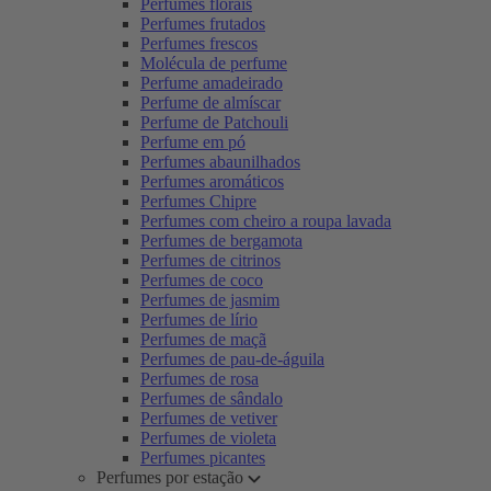
Perfumes florais
Perfumes frutados
Perfumes frescos
Molécula de perfume
Perfume amadeirado
Perfume de almíscar
Perfume de Patchouli
Perfume em pó
Perfumes abaunilhados
Perfumes aromáticos
Perfumes Chipre
Perfumes com cheiro a roupa lavada
Perfumes de bergamota
Perfumes de citrinos
Perfumes de coco
Perfumes de jasmim
Perfumes de lírio
Perfumes de maçã
Perfumes de pau-de-águila
Perfumes de rosa
Perfumes de sândalo
Perfumes de vetiver
Perfumes de violeta
Perfumes picantes
Perfumes por estação