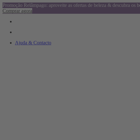
Promoção Relâmpago: aproveite as ofertas de beleza & descubra os be
Comprar agora
Ajuda & Contacto