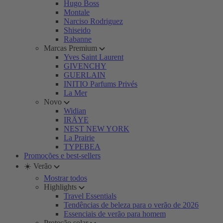
Hugo Boss
Montale
Narciso Rodriguez
Shiseido
Rabanne
Marcas Premium
Yves Saint Laurent
GIVENCHY
GUERLAIN
INITIO Parfums Privés
La Mer
Novo
Widian
IRÄYE
NEST NEW YORK
La Prairie
TYPEBEA
Promoções e best-sellers
☀️ Verão
Mostrar todos
Highlights
Travel Essentials
Tendências de beleza para o verão de 2026
Essenciais de verão para homem
Proteção solar