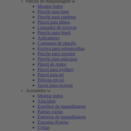
Pincéis de maquilhagem
Mostrar todos
Pincéis para base
Pincéis para sombras
Pincel para lábios
Limpador de escovas
Pincéis para blush
Aplicadores
Conjuntos de pincéis
Escova para sobrancelhas
Pincéis para corretor
Pincéis para máscaras
Pincel de realce
Pincel para eyeliner
Pincel para pó
Pólvora em pó
Sacos para escovas
Acessórios
Mostrar todos
Afia-lápis
Espelhos de maquilhagem
Paletas vazias
Esponjas de maquilhagem
Esponjas Konjac
Unhas