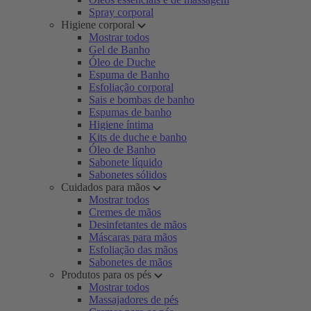
Spray corporal
Higiene corporal
Mostrar todos
Gel de Banho
Óleo de Duche
Espuma de Banho
Esfoliação corporal
Sais e bombas de banho
Espumas de banho
Higiene íntima
Kits de duche e banho
Óleo de Banho
Sabonete líquido
Sabonetes sólidos
Cuidados para mãos
Mostrar todos
Cremes de mãos
Desinfetantes de mãos
Máscaras para mãos
Esfoliação das mãos
Sabonetes de mãos
Produtos para os pés
Mostrar todos
Massajadores de pés