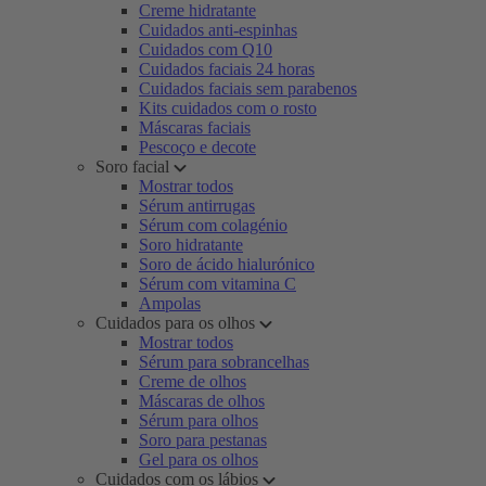
Creme hidratante
Cuidados anti-espinhas
Cuidados com Q10
Cuidados faciais 24 horas
Cuidados faciais sem parabenos
Kits cuidados com o rosto
Máscaras faciais
Pescoço e decote
Soro facial
Mostrar todos
Sérum antirrugas
Sérum com colagénio
Soro hidratante
Soro de ácido hialurónico
Sérum com vitamina C
Ampolas
Cuidados para os olhos
Mostrar todos
Sérum para sobrancelhas
Creme de olhos
Máscaras de olhos
Sérum para olhos
Soro para pestanas
Gel para os olhos
Cuidados com os lábios