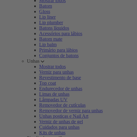
Mostrar todos
Batom
Gloss
Lip liner
Lip plumber
Batons líquidos
Acessórios para lábios
Batom mate
Lip balm
Primário para lábios
Conjuntos de batons
Unhas
Mostrar todos
Verniz para unhas
Revestimento de base
Top coat
Endurecedor de unhas
Limas de unhas
Lâmpadas UV
Removedor de cutículas
Removedor de verniz para unhas
Unhas postiças e Nail Art
Verniz de unhas de gel
Cuidados para unhas
Kits de unhas