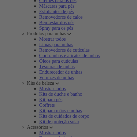
Cremes para os pés
Máscaras para pés
Esfoliantes de pés
Removedores de calos
Bem-estar dos pés
Spray para os pés
Produtos para unhas
Mostrar todos
Limas para unhas
Removedores de cutículas
Corta-unhas e alicates de unhas
Óleos para cutículas
Tesouras de unhas
Endurecedor de unhas
Vernizes de unhas
Kits de beleza
Mostrar todos
Kits de duche e banho
Kit para pés
Coffrets
Kit para mãos e unhas
Kits de cuidados de corpo
Kit de proteção solar
Acessórios
Mostrar todos