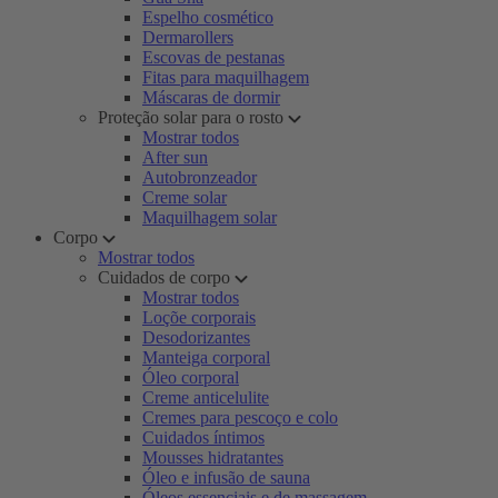
Espelho cosmético
Dermarollers
Escovas de pestanas
Fitas para maquilhagem
Máscaras de dormir
Proteção solar para o rosto
Mostrar todos
After sun
Autobronzeador
Creme solar
Maquilhagem solar
Corpo
Mostrar todos
Cuidados de corpo
Mostrar todos
Loçõe corporais
Desodorizantes
Manteiga corporal
Óleo corporal
Creme anticelulite
Cremes para pescoço e colo
Cuidados íntimos
Mousses hidratantes
Óleo e infusão de sauna
Óleos essenciais e de massagem