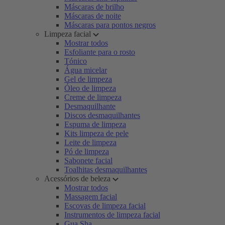
Máscaras de brilho
Máscaras de noite
Máscaras para pontos negros
Limpeza facial
Mostrar todos
Esfoliante para o rosto
Tónico
Água micelar
Gel de limpeza
Óleo de limpeza
Creme de limpeza
Desmaquilhante
Discos desmaquilhantes
Espuma de limpeza
Kits limpeza de pele
Leite de limpeza
Pó de limpeza
Sabonete facial
Toalhitas desmaquilhantes
Acessórios de beleza
Mostrar todos
Massagem facial
Escovas de limpeza facial
Instrumentos de limpeza facial
Gua Sha