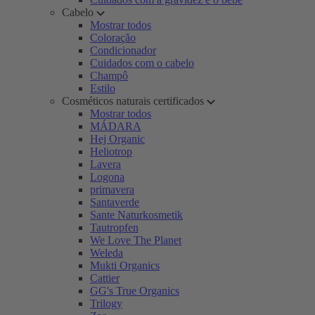
Cabelo
Mostrar todos
Coloração
Condicionador
Cuidados com o cabelo
Champô
Estilo
Cosméticos naturais certificados
Mostrar todos
MÁDARA
Hej Organic
Heliotrop
Lavera
Logona
primavera
Santaverde
Sante Naturkosmetik
Tautropfen
We Love The Planet
Weleda
Mukti Organics
Cattier
GG's True Organics
Trilogy