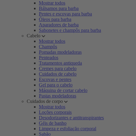
Mostrar todos
Bálsamos para barba
Pentes e escovas para barba
Óleos para barba
Aparadores de barba
Sabonetes e champôs para barba
Cabelo
Mostrar todos
Champôs
Pomadas modeladoras
Penteados
Tratamentos antiqueda
Cremes para cabelo
Cuidados de cabelo
Escovas e pentes
Gel para o cabelo
Máquina de cortar cabelo
Pastas modeladoras
Cuidados de corpo
Mostrar todos
Loções corporais
Desodorizantes e antitranspirantes
Géis de banho
Limpeza e esfoliação corporal
Sabão