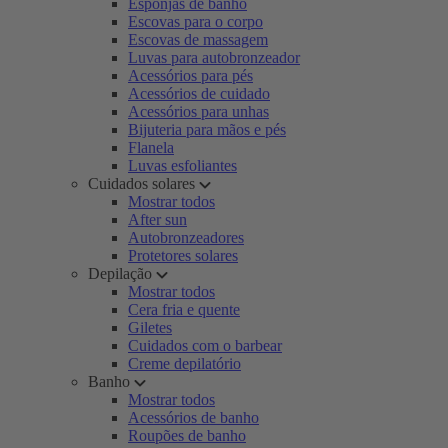
Esponjas de banho
Escovas para o corpo
Escovas de massagem
Luvas para autobronzeador
Acessórios para pés
Acessórios de cuidado
Acessórios para unhas
Bijuteria para mãos e pés
Flanela
Luvas esfoliantes
Cuidados solares
Mostrar todos
After sun
Autobronzeadores
Protetores solares
Depilação
Mostrar todos
Cera fria e quente
Giletes
Cuidados com o barbear
Creme depilatório
Banho
Mostrar todos
Acessórios de banho
Roupões de banho