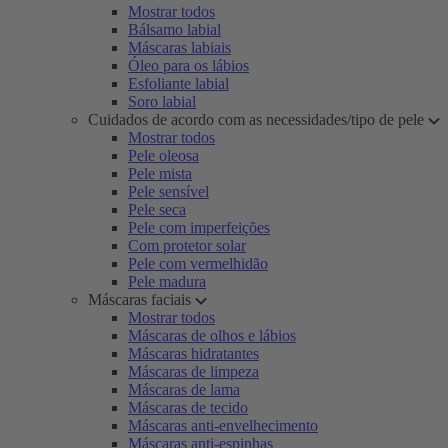
Mostrar todos
Bálsamo labial
Máscaras labiais
Óleo para os lábios
Esfoliante labial
Soro labial
Cuidados de acordo com as necessidades/tipo de pele
Mostrar todos
Pele oleosa
Pele mista
Pele sensível
Pele seca
Pele com imperfeições
Com protetor solar
Pele com vermelhidão
Pele madura
Máscaras faciais
Mostrar todos
Máscaras de olhos e lábios
Máscaras hidratantes
Máscaras de limpeza
Máscaras de lama
Máscaras de tecido
Máscaras anti-envelhecimento
Máscaras anti-espinhas