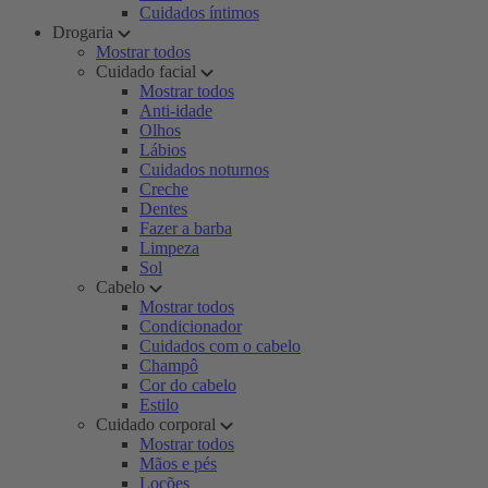
Cuidados íntimos
Drogaria
Mostrar todos
Cuidado facial
Mostrar todos
Anti-idade
Olhos
Lábios
Cuidados noturnos
Creche
Dentes
Fazer a barba
Limpeza
Sol
Cabelo
Mostrar todos
Condicionador
Cuidados com o cabelo
Champô
Cor do cabelo
Estilo
Cuidado corporal
Mostrar todos
Mãos e pés
Loções