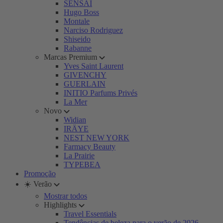
SENSAI
Hugo Boss
Montale
Narciso Rodriguez
Shiseido
Rabanne
Marcas Premium
Yves Saint Laurent
GIVENCHY
GUERLAIN
INITIO Parfums Privés
La Mer
Novo
Widian
IRÄYE
NEST NEW YORK
Farmacy Beauty
La Prairie
TYPEBEA
Promoção
☀️ Verão
Mostrar todos
Highlights
Travel Essentials
Tendências de beleza para o verão de 2026