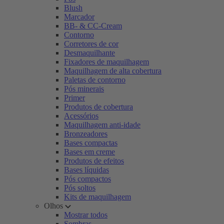
Blush
Marcador
BB- & CC-Cream
Contorno
Corretores de cor
Desmaquilhante
Fixadores de maquilhagem
Maquilhagem de alta cobertura
Paletas de contorno
Pós minerais
Primer
Produtos de cobertura
Acessórios
Maquilhagem anti-idade
Bronzeadores
Bases compactas
Bases em creme
Produtos de efeitos
Bases líquidas
Pós compactos
Pós soltos
Kits de maquilhagem
Olhos
Mostrar todos
Sombras