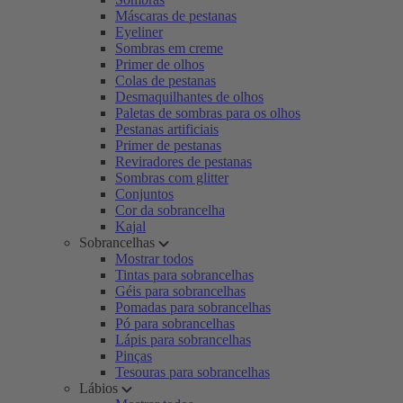
Máscaras de pestanas
Eyeliner
Sombras em creme
Primer de olhos
Colas de pestanas
Desmaquilhantes de olhos
Paletas de sombras para os olhos
Pestanas artificiais
Primer de pestanas
Reviradores de pestanas
Sombras com glitter
Conjuntos
Cor da sobrancelha
Kajal
Sobrancelhas
Mostrar todos
Tintas para sobrancelhas
Géis para sobrancelhas
Pomadas para sobrancelhas
Pó para sobrancelhas
Lápis para sobrancelhas
Pinças
Tesouras para sobrancelhas
Lábios