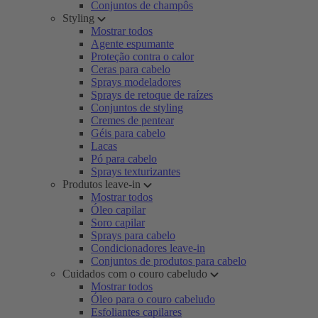
Conjuntos de champôs
Styling
Mostrar todos
Agente espumante
Proteção contra o calor
Ceras para cabelo
Sprays modeladores
Sprays de retoque de raízes
Conjuntos de styling
Cremes de pentear
Géis para cabelo
Lacas
Pó para cabelo
Sprays texturizantes
Produtos leave-in
Mostrar todos
Óleo capilar
Soro capilar
Sprays para cabelo
Condicionadores leave-in
Conjuntos de produtos para cabelo
Cuidados com o couro cabeludo
Mostrar todos
Óleo para o couro cabeludo
Esfoliantes capilares