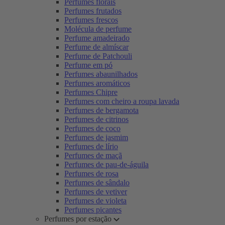
Perfumes florais
Perfumes frutados
Perfumes frescos
Molécula de perfume
Perfume amadeirado
Perfume de almíscar
Perfume de Patchouli
Perfume em pó
Perfumes abaunilhados
Perfumes aromáticos
Perfumes Chipre
Perfumes com cheiro a roupa lavada
Perfumes de bergamota
Perfumes de citrinos
Perfumes de coco
Perfumes de jasmim
Perfumes de lírio
Perfumes de maçã
Perfumes de pau-de-águila
Perfumes de rosa
Perfumes de sândalo
Perfumes de vetiver
Perfumes de violeta
Perfumes picantes
Perfumes por estação