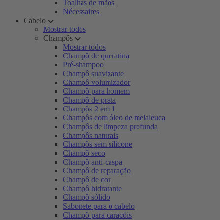
Toalhas de mãos
Nécessaires
Cabelo
Mostrar todos
Champôs
Mostrar todos
Champô de queratina
Pré-shampoo
Champô suavizante
Champô volumizador
Champô para homem
Champô de prata
Champôs 2 em 1
Champôs com óleo de melaleuca
Champôs de limpeza profunda
Champôs naturais
Champôs sem silicone
Champô seco
Champô anti-caspa
Champô de reparação
Champô de cor
Champô hidratante
Champô sólido
Sabonete para o cabelo
Champô para caracóis