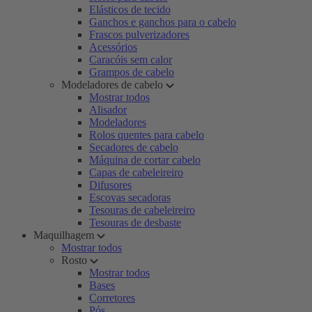
Elásticos de tecido
Ganchos e ganchos para o cabelo
Frascos pulverizadores
Acessórios
Caracóis sem calor
Grampos de cabelo
Modeladores de cabelo
Mostrar todos
Alisador
Modeladores
Rolos quentes para cabelo
Secadores de cabelo
Máquina de cortar cabelo
Capas de cabeleireiro
Difusores
Escovas secadoras
Tesouras de cabeleireiro
Tesouras de desbaste
Maquilhagem
Mostrar todos
Rosto
Mostrar todos
Bases
Corretores
Pós