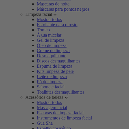
Máscaras de noite
Máscaras para pontos negros
Limpeza facial
Mostrar todos
Esfoliante para o rosto
Tónico
Água micelar
Gel de limpeza
Óleo de limpeza
Creme de limpeza
Desmaquilhante
Discos desmaquilhantes
Espuma de limpeza
Kits limpeza de pele
Leite de limpeza
Pó de limpeza
Sabonete facial
Toalhitas desmaquilhantes
Acessórios de beleza
Mostrar todos
Massagem facial
Escovas de limpeza facial
Instrumentos de limpeza facial
Gua Sha
Espelho cosmético