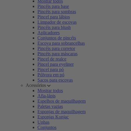
Mostrar todos
Pincéis para base
Pincéis para sombras
Pincel para lábios
Limpador de escovas
Pincéis para blush
Aplicadores
Conjuntos de pincéis
Escova para sobrancelhas
Pincéis para corretor
Pincéis para máscaras
Pincel de realce
Pincel para eyeliner
Pincel para pó
Pólvora em pó
Sacos para escovas
Acessórios
Mostrar todos
Afia-lápis
Espelhos de maquilhagem
Paletas vazias
Esponjas de maquilhagem
Esponjas Konjac
Unhas
Conjuntos