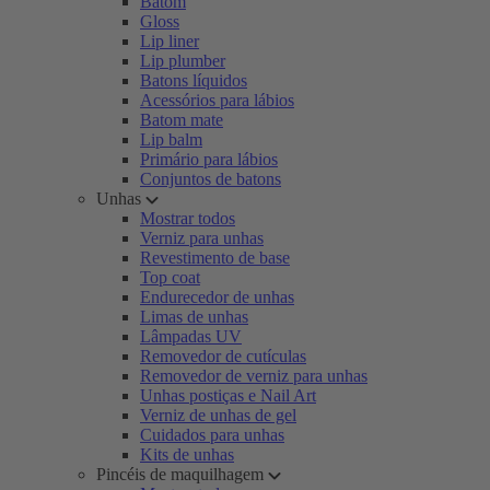
Batom
Gloss
Lip liner
Lip plumber
Batons líquidos
Acessórios para lábios
Batom mate
Lip balm
Primário para lábios
Conjuntos de batons
Unhas
Mostrar todos
Verniz para unhas
Revestimento de base
Top coat
Endurecedor de unhas
Limas de unhas
Lâmpadas UV
Removedor de cutículas
Removedor de verniz para unhas
Unhas postiças e Nail Art
Verniz de unhas de gel
Cuidados para unhas
Kits de unhas
Pincéis de maquilhagem