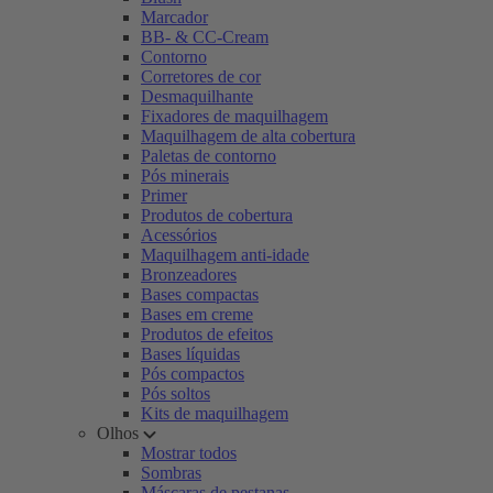
Marcador
BB- & CC-Cream
Contorno
Corretores de cor
Desmaquilhante
Fixadores de maquilhagem
Maquilhagem de alta cobertura
Paletas de contorno
Pós minerais
Primer
Produtos de cobertura
Acessórios
Maquilhagem anti-idade
Bronzeadores
Bases compactas
Bases em creme
Produtos de efeitos
Bases líquidas
Pós compactos
Pós soltos
Kits de maquilhagem
Olhos
Mostrar todos
Sombras
Máscaras de pestanas