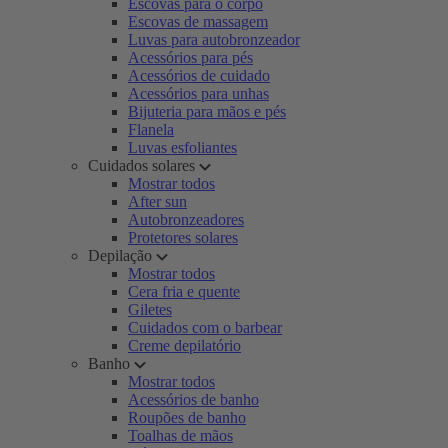
Escovas para o corpo
Escovas de massagem
Luvas para autobronzeador
Acessórios para pés
Acessórios de cuidado
Acessórios para unhas
Bijuteria para mãos e pés
Flanela
Luvas esfoliantes
Cuidados solares
Mostrar todos
After sun
Autobronzeadores
Protetores solares
Depilação
Mostrar todos
Cera fria e quente
Giletes
Cuidados com o barbear
Creme depilatório
Banho
Mostrar todos
Acessórios de banho
Roupões de banho
Toalhas de mãos