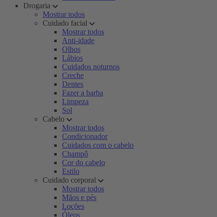
Drogaria
Mostrar todos
Cuidado facial
Mostrar todos
Anti-idade
Olhos
Lábios
Cuidados noturnos
Creche
Dentes
Fazer a barba
Limpeza
Sol
Cabelo
Mostrar todos
Condicionador
Cuidados com o cabelo
Champô
Cor do cabelo
Estilo
Cuidado corporal
Mostrar todos
Mãos e pés
Loções
Óleos