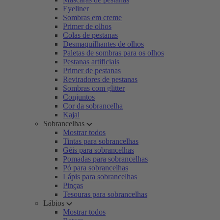
Eyeliner
Sombras em creme
Primer de olhos
Colas de pestanas
Desmaquilhantes de olhos
Paletas de sombras para os olhos
Pestanas artificiais
Primer de pestanas
Reviradores de pestanas
Sombras com glitter
Conjuntos
Cor da sobrancelha
Kajal
Sobrancelhas
Mostrar todos
Tintas para sobrancelhas
Géis para sobrancelhas
Pomadas para sobrancelhas
Pó para sobrancelhas
Lápis para sobrancelhas
Pinças
Tesouras para sobrancelhas
Lábios
Mostrar todos