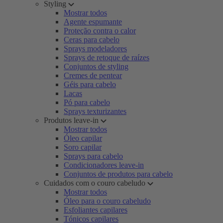
Styling
Mostrar todos
Agente espumante
Proteção contra o calor
Ceras para cabelo
Sprays modeladores
Sprays de retoque de raízes
Conjuntos de styling
Cremes de pentear
Géis para cabelo
Lacas
Pó para cabelo
Sprays texturizantes
Produtos leave-in
Mostrar todos
Óleo capilar
Soro capilar
Sprays para cabelo
Condicionadores leave-in
Conjuntos de produtos para cabelo
Cuidados com o couro cabeludo
Mostrar todos
Óleo para o couro cabeludo
Esfoliantes capilares
Tónicos capilares