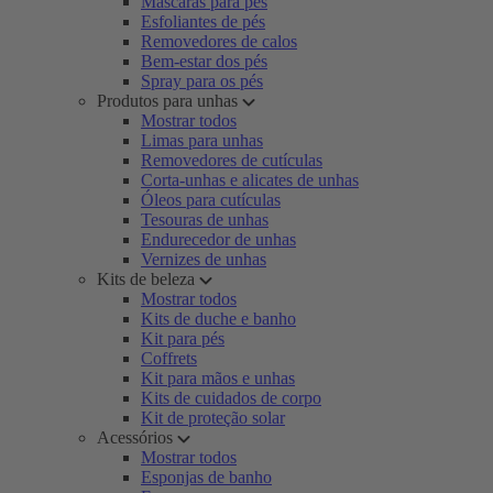
Máscaras para pés
Esfoliantes de pés
Removedores de calos
Bem-estar dos pés
Spray para os pés
Produtos para unhas
Mostrar todos
Limas para unhas
Removedores de cutículas
Corta-unhas e alicates de unhas
Óleos para cutículas
Tesouras de unhas
Endurecedor de unhas
Vernizes de unhas
Kits de beleza
Mostrar todos
Kits de duche e banho
Kit para pés
Coffrets
Kit para mãos e unhas
Kits de cuidados de corpo
Kit de proteção solar
Acessórios
Mostrar todos
Esponjas de banho