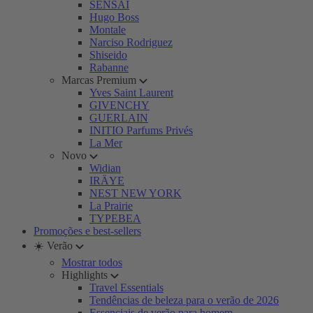
SENSAI
Hugo Boss
Montale
Narciso Rodriguez
Shiseido
Rabanne
Marcas Premium
Yves Saint Laurent
GIVENCHY
GUERLAIN
INITIO Parfums Privés
La Mer
Novo
Widian
IRÄYE
NEST NEW YORK
La Prairie
TYPEBEA
Promoções e best-sellers
☀️ Verão
Mostrar todos
Highlights
Travel Essentials
Tendências de beleza para o verão de 2026
Essenciais de verão para homem