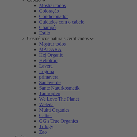
Mostrar todos
Coloração
Condicionador
Cuidados com o cabelo
Champô
Estilo
Cosméticos naturais certificados
Mostrar todos
MÁDARA
Hej Organic
Heliotrop
Lavera
Logona
primavera
Santaverde
Sante Naturkosmetik
Tautropfen
We Love The Planet
Weleda
Mukti Organics
Cattier
GG's True Organics
Trilogy
Zao