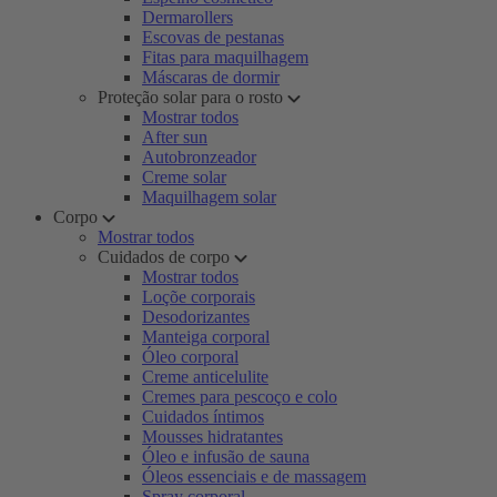
Dermarollers
Escovas de pestanas
Fitas para maquilhagem
Máscaras de dormir
Proteção solar para o rosto
Mostrar todos
After sun
Autobronzeador
Creme solar
Maquilhagem solar
Corpo
Mostrar todos
Cuidados de corpo
Mostrar todos
Loçõe corporais
Desodorizantes
Manteiga corporal
Óleo corporal
Creme anticelulite
Cremes para pescoço e colo
Cuidados íntimos
Mousses hidratantes
Óleo e infusão de sauna
Óleos essenciais e de massagem
Spray corporal