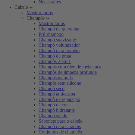
Nécessaires
Cabelo
Mostrar todos
Champôs
Mostrar todos
Champô de queratina
Pré-shampoo
Champô suavizante
Champô volumizador
Champô para homem
Champô de prata
Champôs 2 em 1
Champôs com óleo de melaleuca
Champôs de limpeza profunda
Champôs naturais
Champôs sem silicone
Champô seco
Champô anti-caspa
Champô de reparação
Champô de cor
Champô hidratante
Champô sólido
Sabonete para o cabelo
Champô para caracóis
Conjuntos de champôs