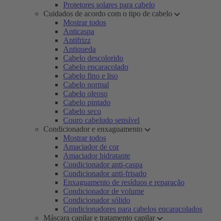
Protetores solares para cabelo
Cuidados de acordo com o tipo de cabelo
Mostrar todos
Anticaspa
Antifrizz
Antiqueda
Cabelo descolorido
Cabelo encaracolado
Cabelo fino e liso
Cabelo normal
Cabelo oleoso
Cabelo pintado
Cabelo seco
Couro cabeludo sensível
Condicionador e enxaguamento
Mostrar todos
Amaciador de cor
Amaciador hidratante
Condicionador anti-caspa
Condicionador anti-frisado
Enxaguamento de resíduos e reparação
Condicionador de volume
Condicionador sólido
Condicionadores para cabelos encaracolados
Máscara capilar e tratamento capilar