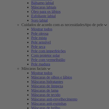
Bálsamo labial
Máscaras labiais
Óleo para os lábios
Esfoliante labial
Soro labial
Cuidados de acordo com as necessidades/tipo de pele
Mostrar todos
Pele oleosa
Pele mista
Pele sensível
Pele seca
Pele com imperfeições
Com protetor solar
Pele com vermelhidão
Pele madura
Máscaras faciais
Mostrar todos
Máscaras de olhos e lábios
Máscaras hidratantes
Máscaras de limpeza
Máscaras de lama
Máscaras de tecido
Máscaras anti-envelhecimento
Máscaras anti-espinhas
Máscaras de brilho