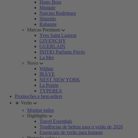
Hugo Boss
Montale
Narciso Rodriguez
Shiseido
Rabanne
Marcas Premium
Yves Saint Laurent
GIVENCHY
GUERLAIN
INITIO Parfums Privés
La Mer
Novo
Widian
IRÄYE
NEST NEW YORK
La Prairie
TYPEBEA
Promoções e best-sellers
☀️ Verão
Mostrar todos
Highlights
Travel Essentials
Tendências de beleza para o verão de 2026
Essenciais de verão para homem
Proteção solar