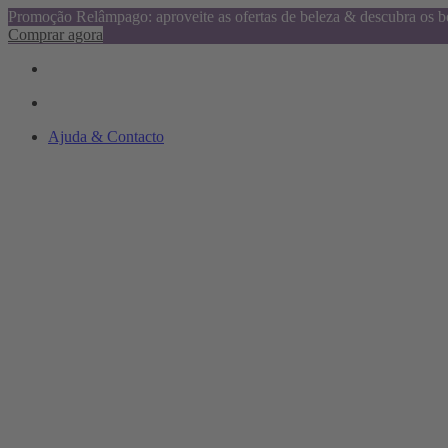
Promoção Relâmpago: aproveite as ofertas de beleza & descubra os be
Comprar agora
Ajuda & Contacto