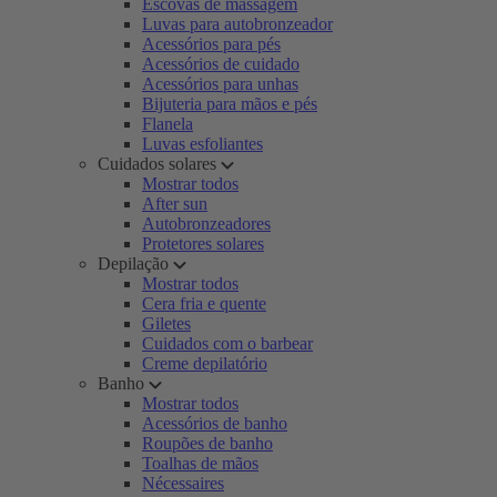
Escovas de massagem
Luvas para autobronzeador
Acessórios para pés
Acessórios de cuidado
Acessórios para unhas
Bijuteria para mãos e pés
Flanela
Luvas esfoliantes
Cuidados solares
Mostrar todos
After sun
Autobronzeadores
Protetores solares
Depilação
Mostrar todos
Cera fria e quente
Giletes
Cuidados com o barbear
Creme depilatório
Banho
Mostrar todos
Acessórios de banho
Roupões de banho
Toalhas de mãos
Nécessaires