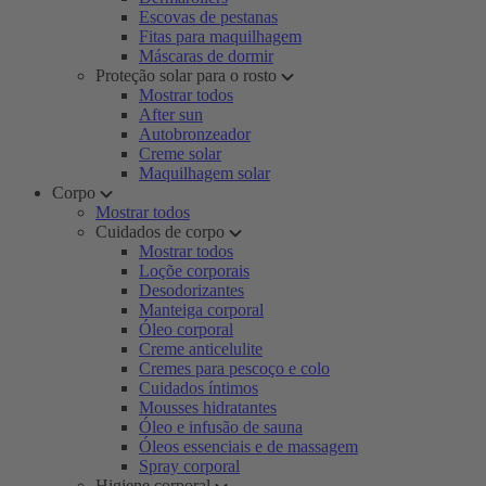
Escovas de pestanas
Fitas para maquilhagem
Máscaras de dormir
Proteção solar para o rosto
Mostrar todos
After sun
Autobronzeador
Creme solar
Maquilhagem solar
Corpo
Mostrar todos
Cuidados de corpo
Mostrar todos
Loçõe corporais
Desodorizantes
Manteiga corporal
Óleo corporal
Creme anticelulite
Cremes para pescoço e colo
Cuidados íntimos
Mousses hidratantes
Óleo e infusão de sauna
Óleos essenciais e de massagem
Spray corporal
Higiene corporal