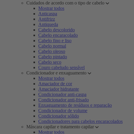
Cuidados de acordo com o tipo de cabelo
Mostrar todos
Anticaspa
Antifrizz
Antiqueda
Cabelo descolorido
Cabelo encaracolado
Cabelo fino e liso
Cabelo normal
Cabelo oleoso
Cabelo pintado
Cabelo seco
Couro cabeludo sensível
Condicionador e enxaguamento
Mostrar todos
Amaciador de cor
Amaciador hidratante
Condicionador anti-caspa
Condicionador anti-frisado
Enxaguamento de resíduos e reparação
Condicionador de volume
Condicionador sólido
Condicionadores para cabelos encaracolados
Máscara capilar e tratamento capilar
Mostrar todos