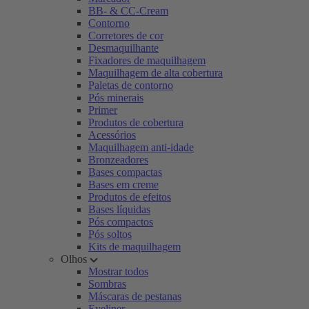
BB- & CC-Cream
Contorno
Corretores de cor
Desmaquilhante
Fixadores de maquilhagem
Maquilhagem de alta cobertura
Paletas de contorno
Pós minerais
Primer
Produtos de cobertura
Acessórios
Maquilhagem anti-idade
Bronzeadores
Bases compactas
Bases em creme
Produtos de efeitos
Bases líquidas
Pós compactos
Pós soltos
Kits de maquilhagem
Olhos
Mostrar todos
Sombras
Máscaras de pestanas
Eyeliner