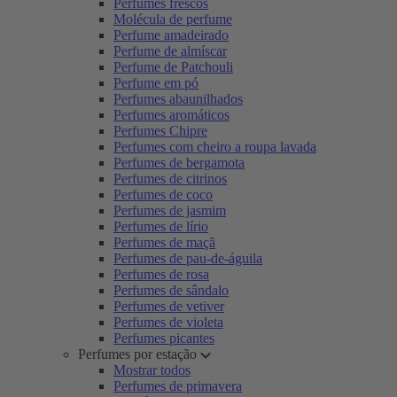
Perfumes frescos
Molécula de perfume
Perfume amadeirado
Perfume de almíscar
Perfume de Patchouli
Perfume em pó
Perfumes abaunilhados
Perfumes aromáticos
Perfumes Chipre
Perfumes com cheiro a roupa lavada
Perfumes de bergamota
Perfumes de citrinos
Perfumes de coco
Perfumes de jasmim
Perfumes de lírio
Perfumes de maçã
Perfumes de pau-de-águila
Perfumes de rosa
Perfumes de sândalo
Perfumes de vetiver
Perfumes de violeta
Perfumes picantes
Perfumes por estação
Mostrar todos
Perfumes de primavera