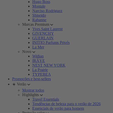
Hugo Boss
Montale
Narciso Rodriguez
Shiseido
Rabanne
Marcas Premium
Yves Saint Laurent
GIVENCHY
GUERLAIN
INITIO Parfums Privés
La Mer
Novo
Widian
IRÄYE
NEST NEW YORK
La Prairie
TYPEBEA
Promoções e best-sellers
☀️ Verão
Mostrar todos
Highlights
Travel Essentials
Tendências de beleza para o verão de 2026
Essenciais de verão para homem
Proteção solar