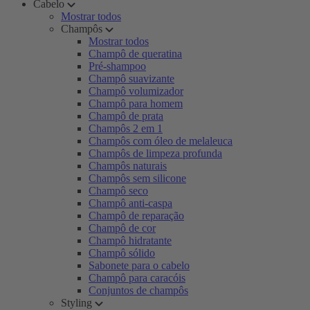
Cabelo
Mostrar todos
Champôs
Mostrar todos
Champô de queratina
Pré-shampoo
Champô suavizante
Champô volumizador
Champô para homem
Champô de prata
Champôs 2 em 1
Champôs com óleo de melaleuca
Champôs de limpeza profunda
Champôs naturais
Champôs sem silicone
Champô seco
Champô anti-caspa
Champô de reparação
Champô de cor
Champô hidratante
Champô sólido
Sabonete para o cabelo
Champô para caracóis
Conjuntos de champôs
Styling