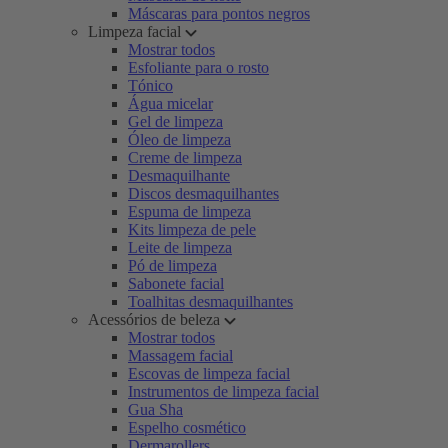
Máscaras para pontos negros
Limpeza facial
Mostrar todos
Esfoliante para o rosto
Tónico
Água micelar
Gel de limpeza
Óleo de limpeza
Creme de limpeza
Desmaquilhante
Discos desmaquilhantes
Espuma de limpeza
Kits limpeza de pele
Leite de limpeza
Pó de limpeza
Sabonete facial
Toalhitas desmaquilhantes
Acessórios de beleza
Mostrar todos
Massagem facial
Escovas de limpeza facial
Instrumentos de limpeza facial
Gua Sha
Espelho cosmético
Dermarollers