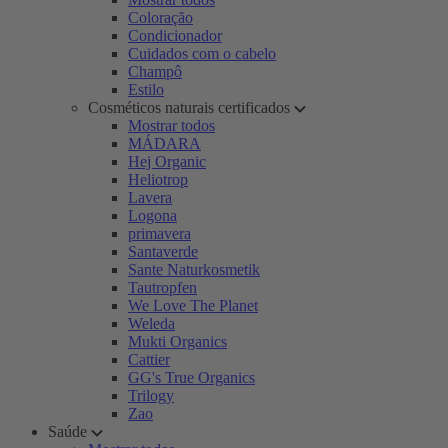
Coloração
Condicionador
Cuidados com o cabelo
Champô
Estilo
Cosméticos naturais certificados
Mostrar todos
MÁDARA
Hej Organic
Heliotrop
Lavera
Logona
primavera
Santaverde
Sante Naturkosmetik
Tautropfen
We Love The Planet
Weleda
Mukti Organics
Cattier
GG's True Organics
Trilogy
Zao
Saúde