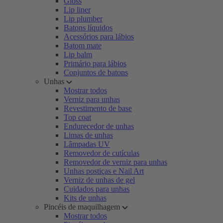
Gloss
Lip liner
Lip plumber
Batons líquidos
Acessórios para lábios
Batom mate
Lip balm
Primário para lábios
Conjuntos de batons
Unhas
Mostrar todos
Verniz para unhas
Revestimento de base
Top coat
Endurecedor de unhas
Limas de unhas
Lâmpadas UV
Removedor de cutículas
Removedor de verniz para unhas
Unhas postiças e Nail Art
Verniz de unhas de gel
Cuidados para unhas
Kits de unhas
Pincéis de maquilhagem
Mostrar todos