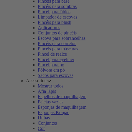
Pincéis para base
Pincéis para sombras
Pincel para lábios
Limpador de escovas
Pincéis para blush
Aplicadores
Conjuntos de pincéis
Escova para sobrancelhas
Pincéis para corretor
Pincéis para máscaras
Pincel de realce
Pincel para eyeliner
Pincel para pó
Pólvora em pó
Sacos para escovas
Acessórios
Mostrar todos
Afia-lápis
Espelhos de maquilhagem
Paletas vazias
Esponjas de maquilhagem
Esponjas Konjac
Unhas
Conjuntos
Cor