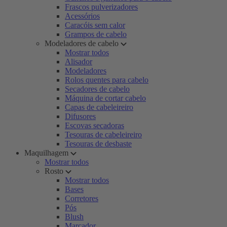
Frascos pulverizadores
Acessórios
Caracóis sem calor
Grampos de cabelo
Modeladores de cabelo
Mostrar todos
Alisador
Modeladores
Rolos quentes para cabelo
Secadores de cabelo
Máquina de cortar cabelo
Capas de cabeleireiro
Difusores
Escovas secadoras
Tesouras de cabeleireiro
Tesouras de desbaste
Maquilhagem
Mostrar todos
Rosto
Mostrar todos
Bases
Corretores
Pós
Blush
Marcador