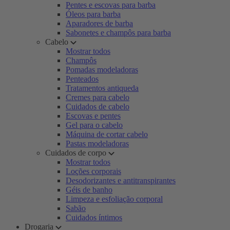
Pentes e escovas para barba
Óleos para barba
Aparadores de barba
Sabonetes e champôs para barba
Cabelo
Mostrar todos
Champôs
Pomadas modeladoras
Penteados
Tratamentos antiqueda
Cremes para cabelo
Cuidados de cabelo
Escovas e pentes
Gel para o cabelo
Máquina de cortar cabelo
Pastas modeladoras
Cuidados de corpo
Mostrar todos
Loções corporais
Desodorizantes e antitranspirantes
Géis de banho
Limpeza e esfoliação corporal
Sabão
Cuidados íntimos
Drogaria