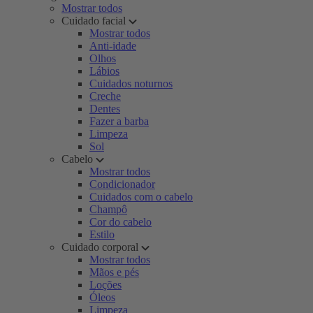
Mostrar todos
Cuidado facial
Mostrar todos
Anti-idade
Olhos
Lábios
Cuidados noturnos
Creche
Dentes
Fazer a barba
Limpeza
Sol
Cabelo
Mostrar todos
Condicionador
Cuidados com o cabelo
Champô
Cor do cabelo
Estilo
Cuidado corporal
Mostrar todos
Mãos e pés
Loções
Óleos
Limpeza