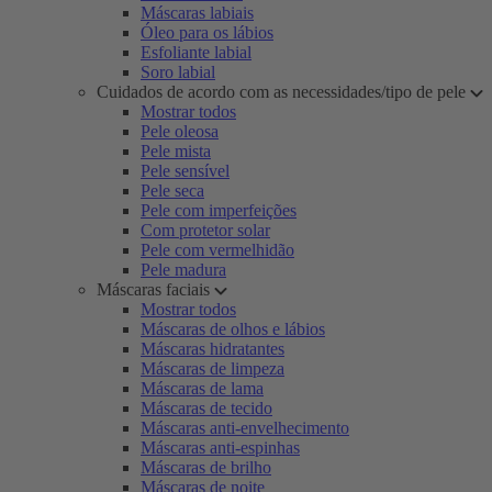
Máscaras labiais
Óleo para os lábios
Esfoliante labial
Soro labial
Cuidados de acordo com as necessidades/tipo de pele
Mostrar todos
Pele oleosa
Pele mista
Pele sensível
Pele seca
Pele com imperfeições
Com protetor solar
Pele com vermelhidão
Pele madura
Máscaras faciais
Mostrar todos
Máscaras de olhos e lábios
Máscaras hidratantes
Máscaras de limpeza
Máscaras de lama
Máscaras de tecido
Máscaras anti-envelhecimento
Máscaras anti-espinhas
Máscaras de brilho
Máscaras de noite