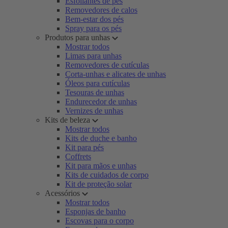
Esfoliantes de pés
Removedores de calos
Bem-estar dos pés
Spray para os pés
Produtos para unhas
Mostrar todos
Limas para unhas
Removedores de cutículas
Corta-unhas e alicates de unhas
Óleos para cutículas
Tesouras de unhas
Endurecedor de unhas
Vernizes de unhas
Kits de beleza
Mostrar todos
Kits de duche e banho
Kit para pés
Coffrets
Kit para mãos e unhas
Kits de cuidados de corpo
Kit de proteção solar
Acessórios
Mostrar todos
Esponjas de banho
Escovas para o corpo