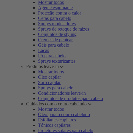
Mostrar todos
Agente espumante
Proteção contra o calor
Ceras para cabelo
Sprays modeladores
Sprays de retoque de raízes
Conjuntos de styling
Cremes de pentear
Géis para cabelo
Lacas
Pó para cabelo
Sprays texturizantes
Produtos leave-in
Mostrar todos
Óleo capilar
Soro capilar
Sprays para cabelo
Condicionadores leave-in
Conjuntos de produtos para cabelo
Cuidados com o couro cabeludo
Mostrar todos
Óleo para o couro cabeludo
Esfoliantes capilares
Tónicos capilares
Protetores solares para cabelo