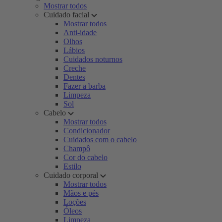
Mostrar todos
Cuidado facial
Mostrar todos
Anti-idade
Olhos
Lábios
Cuidados noturnos
Creche
Dentes
Fazer a barba
Limpeza
Sol
Cabelo
Mostrar todos
Condicionador
Cuidados com o cabelo
Champô
Cor do cabelo
Estilo
Cuidado corporal
Mostrar todos
Mãos e pés
Loções
Óleos
Limpeza