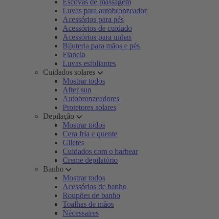
Escovas de massagem
Luvas para autobronzeador
Acessórios para pés
Acessórios de cuidado
Acessórios para unhas
Bijuteria para mãos e pés
Flanela
Luvas esfoliantes
Cuidados solares
Mostrar todos
After sun
Autobronzeadores
Protetores solares
Depilação
Mostrar todos
Cera fria e quente
Giletes
Cuidados com o barbear
Creme depilatório
Banho
Mostrar todos
Acessórios de banho
Roupões de banho
Toalhas de mãos
Nécessaires