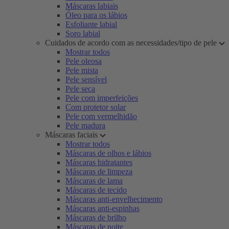
Máscaras labiais
Óleo para os lábios
Esfoliante labial
Soro labial
Cuidados de acordo com as necessidades/tipo de pele
Mostrar todos
Pele oleosa
Pele mista
Pele sensível
Pele seca
Pele com imperfeições
Com protetor solar
Pele com vermelhidão
Pele madura
Máscaras faciais
Mostrar todos
Máscaras de olhos e lábios
Máscaras hidratantes
Máscaras de limpeza
Máscaras de lama
Máscaras de tecido
Máscaras anti-envelhecimento
Máscaras anti-espinhas
Máscaras de brilho
Máscaras de noite