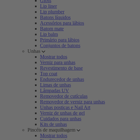
Gloss
Lip liner
Lip plumber
Batons líquidos
Acessórios para lábios
Batom mate
Lip balm
Primário para lábios
Conjuntos de batons
Unhas
Mostrar todos
Verniz para unhas
Revestimento de base
Top coat
Endurecedor de unhas
Limas de unhas
Lâmpadas UV
Removedor de cutículas
Removedor de verniz para unhas
Unhas postiças e Nail Art
Verniz de unhas de gel
Cuidados para unhas
Kits de unhas
Pincéis de maquilhagem
Mostrar todos