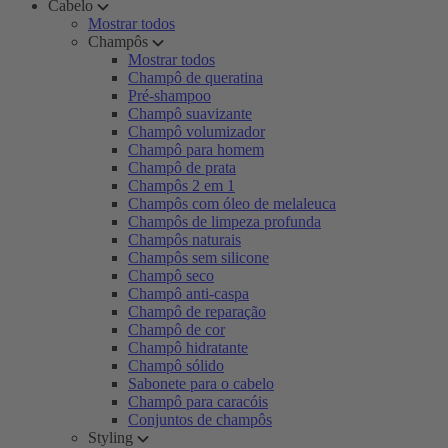
Cabelo
Mostrar todos
Champôs
Mostrar todos
Champô de queratina
Pré-shampoo
Champô suavizante
Champô volumizador
Champô para homem
Champô de prata
Champôs 2 em 1
Champôs com óleo de melaleuca
Champôs de limpeza profunda
Champôs naturais
Champôs sem silicone
Champô seco
Champô anti-caspa
Champô de reparação
Champô de cor
Champô hidratante
Champô sólido
Sabonete para o cabelo
Champô para caracóis
Conjuntos de champôs
Styling