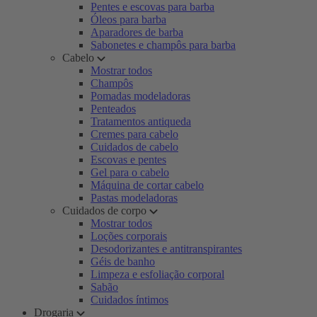
Pentes e escovas para barba
Óleos para barba
Aparadores de barba
Sabonetes e champôs para barba
Cabelo
Mostrar todos
Champôs
Pomadas modeladoras
Penteados
Tratamentos antiqueda
Cremes para cabelo
Cuidados de cabelo
Escovas e pentes
Gel para o cabelo
Máquina de cortar cabelo
Pastas modeladoras
Cuidados de corpo
Mostrar todos
Loções corporais
Desodorizantes e antitranspirantes
Géis de banho
Limpeza e esfoliação corporal
Sabão
Cuidados íntimos
Drogaria