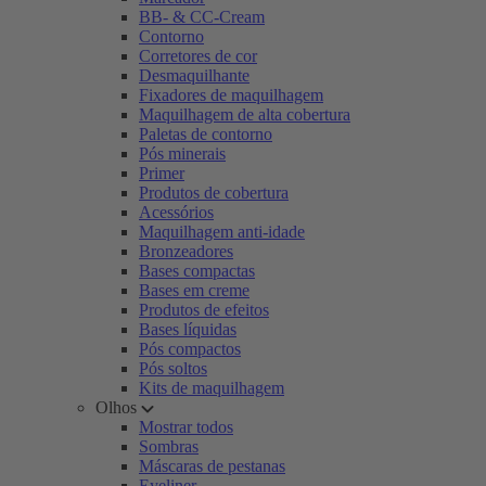
BB- & CC-Cream
Contorno
Corretores de cor
Desmaquilhante
Fixadores de maquilhagem
Maquilhagem de alta cobertura
Paletas de contorno
Pós minerais
Primer
Produtos de cobertura
Acessórios
Maquilhagem anti-idade
Bronzeadores
Bases compactas
Bases em creme
Produtos de efeitos
Bases líquidas
Pós compactos
Pós soltos
Kits de maquilhagem
Olhos
Mostrar todos
Sombras
Máscaras de pestanas
Eyeliner