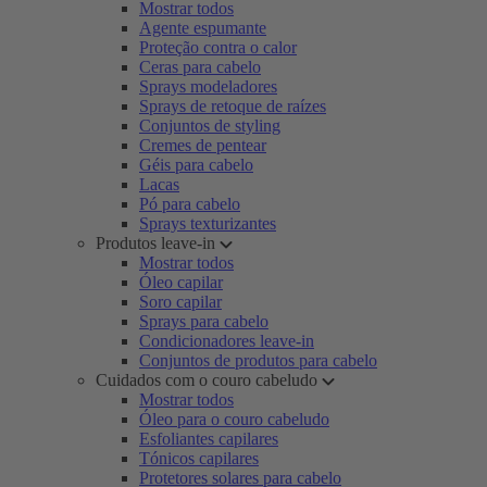
Mostrar todos
Agente espumante
Proteção contra o calor
Ceras para cabelo
Sprays modeladores
Sprays de retoque de raízes
Conjuntos de styling
Cremes de pentear
Géis para cabelo
Lacas
Pó para cabelo
Sprays texturizantes
Produtos leave-in
Mostrar todos
Óleo capilar
Soro capilar
Sprays para cabelo
Condicionadores leave-in
Conjuntos de produtos para cabelo
Cuidados com o couro cabeludo
Mostrar todos
Óleo para o couro cabeludo
Esfoliantes capilares
Tónicos capilares
Protetores solares para cabelo