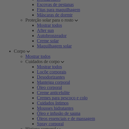
Escovas de pestanas
Fitas para maquilhagem
Máscaras de dormir
Proteção solar para o rosto
Mostrar todos
After sun
Autobronzeador
Creme solar
Maquilhagem solar
Corpo
Mostrar todos
Cuidados de corpo
Mostrar todos
Loçõe corporais
Desodorizantes
Manteiga corporal
Óleo corporal
Creme anticelulite
Cremes para pescoço e colo
Cuidados íntimos
Mousses hidratantes
Óleo e infusão de sauna
Óleos essenciais e de massagem
Spray corporal
Higiene corporal