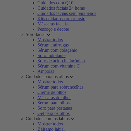
Cuidados com Q10
Cuidados faciais 24 horas
Cuidados faciais sem parabenos
Kits cuidados com o rosto
Máscaras faciais
Pescoço e decote
Soro facial
Mostrar todos
Sérum antirrugas
Sérum com colagénio
Soro hidratante
Soro de ácido hialurónico
Sérum com vitamina C
Ampolas
Cuidados para os olhos
Mostrar todos
Sérum para sobrancelhas
Creme de olhos
Máscaras de olhos
Sérum para olhos
Soro para pestanas
Gel para os olhos
Cuidados com os lábios
Mostrar todos
Bálsamo labial