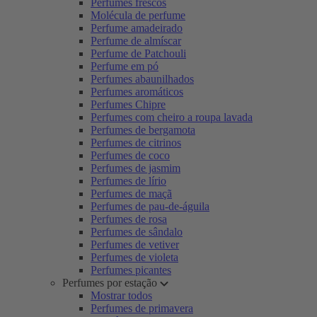
Perfumes frescos
Molécula de perfume
Perfume amadeirado
Perfume de almíscar
Perfume de Patchouli
Perfume em pó
Perfumes abaunilhados
Perfumes aromáticos
Perfumes Chipre
Perfumes com cheiro a roupa lavada
Perfumes de bergamota
Perfumes de citrinos
Perfumes de coco
Perfumes de jasmim
Perfumes de lírio
Perfumes de maçã
Perfumes de pau-de-águila
Perfumes de rosa
Perfumes de sândalo
Perfumes de vetiver
Perfumes de violeta
Perfumes picantes
Perfumes por estação
Mostrar todos
Perfumes de primavera