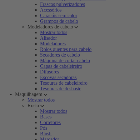
Frascos pulverizadores
Acessórios
Caracóis sem calor
Grampos de cabelo
Modeladores de cabelo
Mostrar todos
Alisador
Modeladores
Rolos quentes para cabelo
Secadores de cabelo
Máquina de cortar cabelo
Capas de cabeleireiro
Difusores
Escovas secadoras
Tesouras de cabeleireiro
Tesouras de desbaste
Maquilhagem
Mostrar todos
Rosto
Mostrar todos
Bases
Corretores
Pós
Blush
Marcador