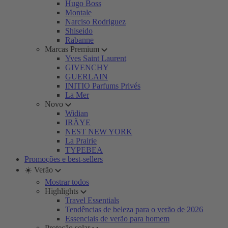
Hugo Boss
Montale
Narciso Rodriguez
Shiseido
Rabanne
Marcas Premium
Yves Saint Laurent
GIVENCHY
GUERLAIN
INITIO Parfums Privés
La Mer
Novo
Widian
IRÄYE
NEST NEW YORK
La Prairie
TYPEBEA
Promoções e best-sellers
☀️ Verão
Mostrar todos
Highlights
Travel Essentials
Tendências de beleza para o verão de 2026
Essenciais de verão para homem
Proteção solar