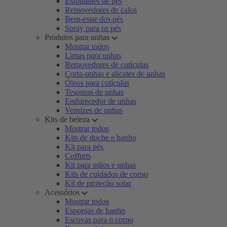
Esfoliantes de pés
Removedores de calos
Bem-estar dos pés
Spray para os pés
Produtos para unhas
Mostrar todos
Limas para unhas
Removedores de cutículas
Corta-unhas e alicates de unhas
Óleos para cutículas
Tesouras de unhas
Endurecedor de unhas
Vernizes de unhas
Kits de beleza
Mostrar todos
Kits de duche e banho
Kit para pés
Coffrets
Kit para mãos e unhas
Kits de cuidados de corpo
Kit de proteção solar
Acessórios
Mostrar todos
Esponjas de banho
Escovas para o corpo