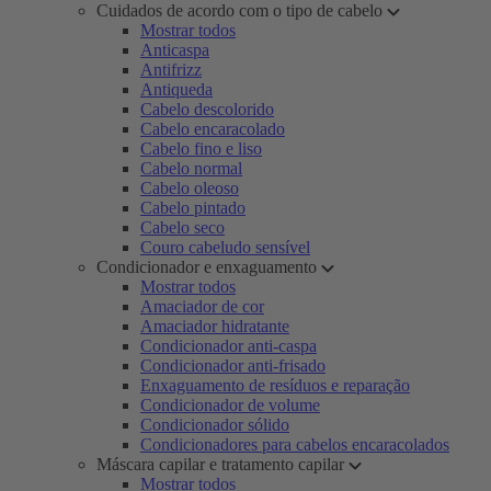
Cuidados de acordo com o tipo de cabelo
Mostrar todos
Anticaspa
Antifrizz
Antiqueda
Cabelo descolorido
Cabelo encaracolado
Cabelo fino e liso
Cabelo normal
Cabelo oleoso
Cabelo pintado
Cabelo seco
Couro cabeludo sensível
Condicionador e enxaguamento
Mostrar todos
Amaciador de cor
Amaciador hidratante
Condicionador anti-caspa
Condicionador anti-frisado
Enxaguamento de resíduos e reparação
Condicionador de volume
Condicionador sólido
Condicionadores para cabelos encaracolados
Máscara capilar e tratamento capilar
Mostrar todos