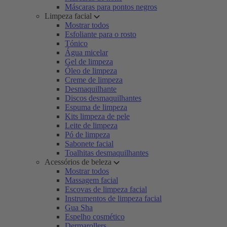
Máscaras para pontos negros
Limpeza facial
Mostrar todos
Esfoliante para o rosto
Tónico
Água micelar
Gel de limpeza
Óleo de limpeza
Creme de limpeza
Desmaquilhante
Discos desmaquilhantes
Espuma de limpeza
Kits limpeza de pele
Leite de limpeza
Pó de limpeza
Sabonete facial
Toalhitas desmaquilhantes
Acessórios de beleza
Mostrar todos
Massagem facial
Escovas de limpeza facial
Instrumentos de limpeza facial
Gua Sha
Espelho cosmético
Dermarollers