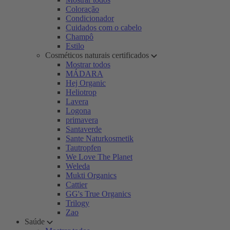
Coloração
Condicionador
Cuidados com o cabelo
Champô
Estilo
Cosméticos naturais certificados
Mostrar todos
MÁDARA
Hej Organic
Heliotrop
Lavera
Logona
primavera
Santaverde
Sante Naturkosmetik
Tautropfen
We Love The Planet
Weleda
Mukti Organics
Cattier
GG's True Organics
Trilogy
Zao
Saúde