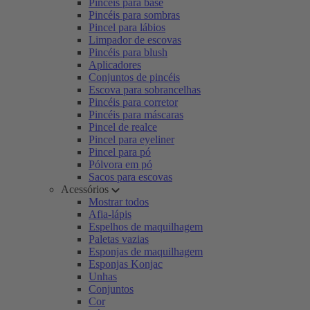
Pincéis para base
Pincéis para sombras
Pincel para lábios
Limpador de escovas
Pincéis para blush
Aplicadores
Conjuntos de pincéis
Escova para sobrancelhas
Pincéis para corretor
Pincéis para máscaras
Pincel de realce
Pincel para eyeliner
Pincel para pó
Pólvora em pó
Sacos para escovas
Acessórios
Mostrar todos
Afia-lápis
Espelhos de maquilhagem
Paletas vazias
Esponjas de maquilhagem
Esponjas Konjac
Unhas
Conjuntos
Cor