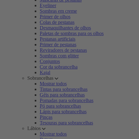
Eyeliner
Sombras em creme
Primer de olhos
Colas de pestanas
Desmaquilhantes de olhos
Paletas de sombras para os olhos
Pestanas artificiais
Primer de pestanas
Reviradores de pestanas
Sombras com glitter
Conjuntos
Cor da sobrancelha
Kajal
Sobrancelhas
Mostrar todos
Tintas para sobrancelhas
Géis para sobrancelhas
Pomadas para sobrancelhas
Pó para sobrancelhas
Lápis para sobrancelhas
Pinças
Tesouras para sobrancelhas
Lábios
Mostrar todos