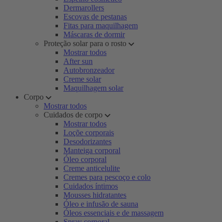
Dermarollers
Escovas de pestanas
Fitas para maquilhagem
Máscaras de dormir
Proteção solar para o rosto
Mostrar todos
After sun
Autobronzeador
Creme solar
Maquilhagem solar
Corpo
Mostrar todos
Cuidados de corpo
Mostrar todos
Loçõe corporais
Desodorizantes
Manteiga corporal
Óleo corporal
Creme anticelulite
Cremes para pescoço e colo
Cuidados íntimos
Mousses hidratantes
Óleo e infusão de sauna
Óleos essenciais e de massagem
Spray corporal