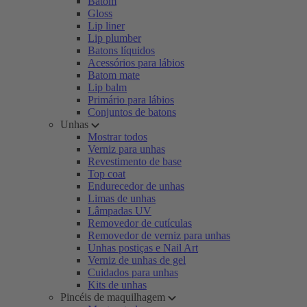
Batom
Gloss
Lip liner
Lip plumber
Batons líquidos
Acessórios para lábios
Batom mate
Lip balm
Primário para lábios
Conjuntos de batons
Unhas
Mostrar todos
Verniz para unhas
Revestimento de base
Top coat
Endurecedor de unhas
Limas de unhas
Lâmpadas UV
Removedor de cutículas
Removedor de verniz para unhas
Unhas postiças e Nail Art
Verniz de unhas de gel
Cuidados para unhas
Kits de unhas
Pincéis de maquilhagem