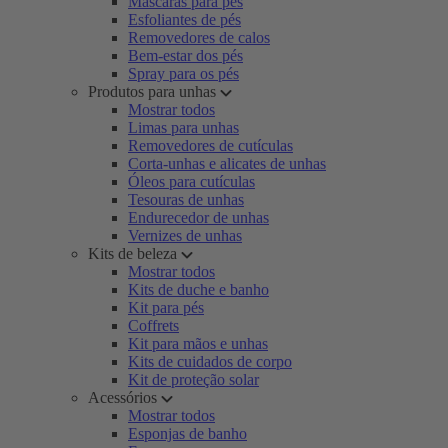
Máscaras para pés
Esfoliantes de pés
Removedores de calos
Bem-estar dos pés
Spray para os pés
Produtos para unhas
Mostrar todos
Limas para unhas
Removedores de cutículas
Corta-unhas e alicates de unhas
Óleos para cutículas
Tesouras de unhas
Endurecedor de unhas
Vernizes de unhas
Kits de beleza
Mostrar todos
Kits de duche e banho
Kit para pés
Coffrets
Kit para mãos e unhas
Kits de cuidados de corpo
Kit de proteção solar
Acessórios
Mostrar todos
Esponjas de banho