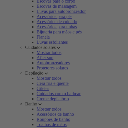
Escovas para o corpo
Escovas de massagem
Luvas para autobronzeador
Acessórios para pés
Acessórios de cuidado
Acessórios para unhas
Bijuteria para mãos e pés
Flanela
Luvas esfoliantes
Cuidados solares
Mostrar todos
After sun
Autobronzeadores
Protetores solares
Depilação
Mostrar todos
Cera fria e quente
Giletes
Cuidados com o barbear
Creme depilatório
Banho
Mostrar todos
Acessórios de banho
Roupões de banho
Toalhas de mãos