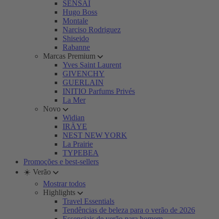
SENSAI
Hugo Boss
Montale
Narciso Rodriguez
Shiseido
Rabanne
Marcas Premium
Yves Saint Laurent
GIVENCHY
GUERLAIN
INITIO Parfums Privés
La Mer
Novo
Widian
IRÄYE
NEST NEW YORK
La Prairie
TYPEBEA
Promoções e best-sellers
☀️ Verão
Mostrar todos
Highlights
Travel Essentials
Tendências de beleza para o verão de 2026
Essenciais de verão para homem