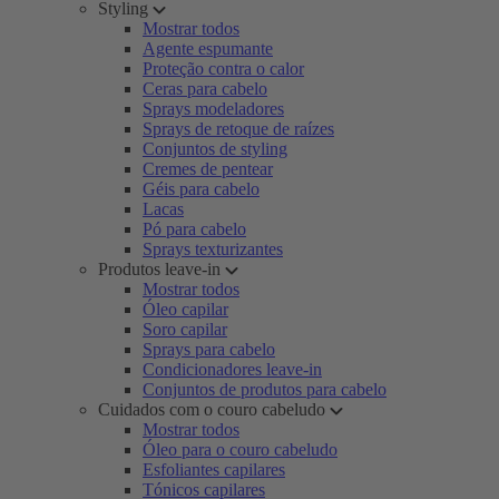
Styling
Mostrar todos
Agente espumante
Proteção contra o calor
Ceras para cabelo
Sprays modeladores
Sprays de retoque de raízes
Conjuntos de styling
Cremes de pentear
Géis para cabelo
Lacas
Pó para cabelo
Sprays texturizantes
Produtos leave-in
Mostrar todos
Óleo capilar
Soro capilar
Sprays para cabelo
Condicionadores leave-in
Conjuntos de produtos para cabelo
Cuidados com o couro cabeludo
Mostrar todos
Óleo para o couro cabeludo
Esfoliantes capilares
Tónicos capilares