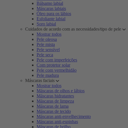
Bálsamo labial
Máscaras labiais
Óleo para os lábios
Esfoliante labial
Soro labial
Cuidados de acordo com as necessidades/tipo de pele
Mostrar todos
Pele oleosa
Pele mista
Pele sensível
Pele seca
Pele com imperfeições
Com protetor solar
Pele com vermelhidão
Pele madura
Máscaras faciais
Mostrar todos
Máscaras de olhos e lábios
Máscaras hidratantes
Máscaras de limpeza
Máscaras de lama
Máscaras de tecido
Máscaras anti-envelhecimento
Máscaras anti-espinhas
Máscaras de brilho