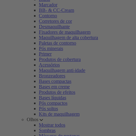
Marcador
BB- & CC-Cream
Contorno
Corretores de cor
Desmaquilhante
Fixadores de maquilhagem
Maquilhagem de alta cobertura
Paletas de contorno
Pós minerais
Primer
Produtos de cobertura
Acessórios
Maquilhagem anti-idade
Bronzeadores
Bases compactas
Bases em creme
Produtos de efeitos
Bases líquidas
Pós compactos
Pós soltos
Kits de maquilhagem
Olhos
Mostrar todos
Sombras
Máscaras de pestanas