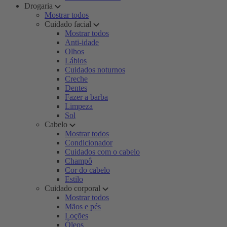
Drogaria
Mostrar todos
Cuidado facial
Mostrar todos
Anti-idade
Olhos
Lábios
Cuidados noturnos
Creche
Dentes
Fazer a barba
Limpeza
Sol
Cabelo
Mostrar todos
Condicionador
Cuidados com o cabelo
Champô
Cor do cabelo
Estilo
Cuidado corporal
Mostrar todos
Mãos e pés
Loções
Óleos