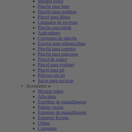
Mostrar todos
Pincéis para base
Pincéis para sombras
Pincel para lábios
Limpador de escovas
Pincéis para blush
Aplicadores
Conjuntos de pincéis
Escova para sobrancelhas
Pincéis para corretor
Pincéis para máscaras
Pincel de realce
Pincel para eyeliner
Pincel para pó
Pólvora em pó
Sacos para escovas
Acessórios
Mostrar todos
Afia-lápis
Espelhos de maquilhagem
Paletas vazias
Esponjas de maquilhagem
Esponjas Konjac
Unhas
Conjuntos