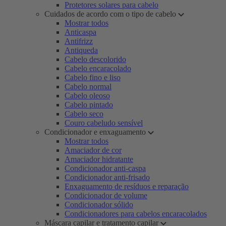
Protetores solares para cabelo
Cuidados de acordo com o tipo de cabelo
Mostrar todos
Anticaspa
Antifrizz
Antiqueda
Cabelo descolorido
Cabelo encaracolado
Cabelo fino e liso
Cabelo normal
Cabelo oleoso
Cabelo pintado
Cabelo seco
Couro cabeludo sensível
Condicionador e enxaguamento
Mostrar todos
Amaciador de cor
Amaciador hidratante
Condicionador anti-caspa
Condicionador anti-frisado
Enxaguamento de resíduos e reparação
Condicionador de volume
Condicionador sólido
Condicionadores para cabelos encaracolados
Máscara capilar e tratamento capilar