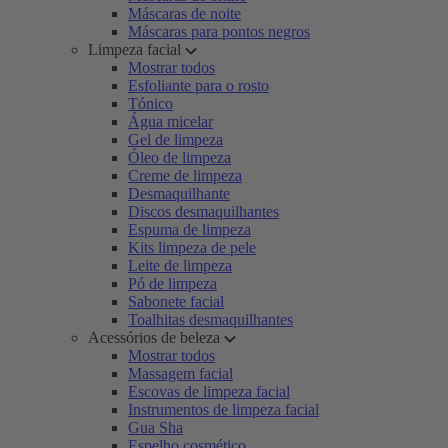
Máscaras de noite
Máscaras para pontos negros
Limpeza facial
Mostrar todos
Esfoliante para o rosto
Tónico
Água micelar
Gel de limpeza
Óleo de limpeza
Creme de limpeza
Desmaquilhante
Discos desmaquilhantes
Espuma de limpeza
Kits limpeza de pele
Leite de limpeza
Pó de limpeza
Sabonete facial
Toalhitas desmaquilhantes
Acessórios de beleza
Mostrar todos
Massagem facial
Escovas de limpeza facial
Instrumentos de limpeza facial
Gua Sha
Espelho cosmético