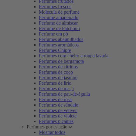
Perfumes frutados
Perfumes frescos
Molécula de perfume
Perfume amadeirado
Perfume de almíscar
Perfume de Patchouli
Perfume em pó
Perfumes abaunilhados
Perfumes aromáticos
Perfumes Chipre
Perfumes com cheiro a roupa lavada
Perfumes de bergamota
Perfumes de citrinos
Perfumes de coco
Perfumes de jasmim
Perfumes de lírio
Perfumes de maçã
Perfumes de pau-de-águila
Perfumes de rosa
Perfumes de sândalo
Perfumes de vetiver
Perfumes de violeta
Perfumes picantes
Perfumes por estação
Mostrar todos