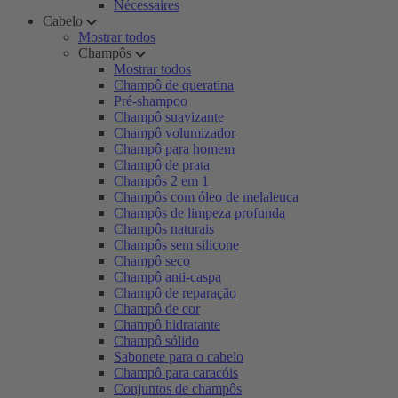
Nécessaires
Cabelo
Mostrar todos
Champôs
Mostrar todos
Champô de queratina
Pré-shampoo
Champô suavizante
Champô volumizador
Champô para homem
Champô de prata
Champôs 2 em 1
Champôs com óleo de melaleuca
Champôs de limpeza profunda
Champôs naturais
Champôs sem silicone
Champô seco
Champô anti-caspa
Champô de reparação
Champô de cor
Champô hidratante
Champô sólido
Sabonete para o cabelo
Champô para caracóis
Conjuntos de champôs