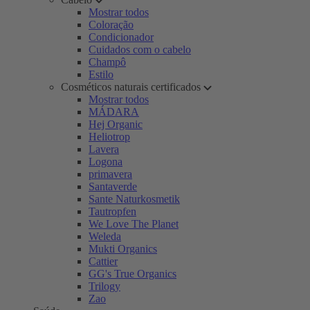
Mostrar todos
Coloração
Condicionador
Cuidados com o cabelo
Champô
Estilo
Cosméticos naturais certificados
Mostrar todos
MÁDARA
Hej Organic
Heliotrop
Lavera
Logona
primavera
Santaverde
Sante Naturkosmetik
Tautropfen
We Love The Planet
Weleda
Mukti Organics
Cattier
GG's True Organics
Trilogy
Zao